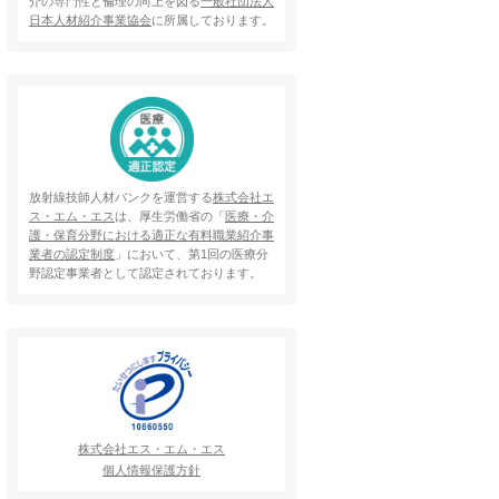
介の専門性と倫理の向上を図る
一般社団法人
日本人材紹介事業協会
に所属しております。
放射線技師人材バンクを運営する
株式会社エ
ス・エム・エス
は、厚生労働省の「
医療・介
護・保育分野における適正な有料職業紹介事
業者の認定制度
」において、第1回の医療分
野認定事業者として認定されております。
株式会社エス・エム・エス
個人情報保護方針