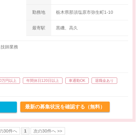
円（午前4,000円 午後6,000円）
精勤手当 5,000円（試用期間終
勤務地
栃木県那須塩原市弥生町1-10
了後）
最寄駅
黒磯、高久
線技師業務
務及び作業全般
0万円以上
年間休日120日以上
車通勤OK
退職金あり
最新の募集状況を確認する（無料）
前の30件へ
1
次の30件へ >>