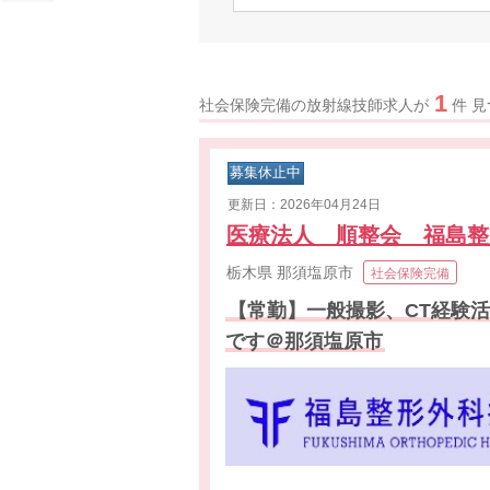
1
社会保険完備の放射線技師求人が
件 
募集休止中
更新日：2026年04月24日
医療法人 順整会 福島
栃木県
那須塩原市
社会保険完備
【常勤】一般撮影、CT経験
です＠那須塩原市