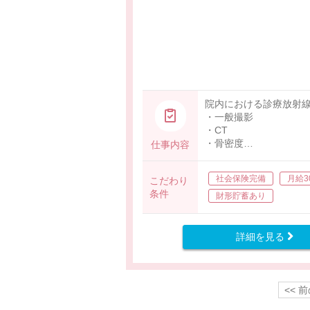
院内における診療放射
・一般撮影
・CT
・骨密度
仕事内容
・その他業務に係る雑
社会保険完備
月給3
こだわり
条件
財形貯蓄あり
詳細を見る
<< 