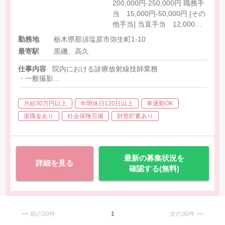
200,000円-250,000円 職務手
当 15,000円-50,000円 [その
他手当] 当直手当 12,000円
日直手当 10,000円（午前
勤務地
栃木県那須塩原市弥生町1-10
4,000円 午後6,000円） 精
最寄駅
黒磯、高久
勤手当 5,000円（試用期間
終了後）
仕事内容
院内における診療放射線技師業務
・一般撮影
・CT
・骨密度
月給30万円以上
年間休日120日以上
車通勤OK
・その他業務に係る雑務及び作業全般
退職金あり
社会保険完備
財形貯蓄あり
最新の募集状況を
詳細を見る
確認する(無料)
<< 前の30件
1
次の30件 >>