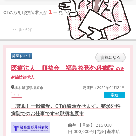
1
CTの放射線技師求人が
件 見つかりました。
<< 前の30件
1
次の30件 >>
募集休止中
気になる
医療法人 順整会 福島整形外科病院
の放
射線技師求人
栃木県
那須塩原市
更新日：2026年04月24日
CT
常勤
【常勤】一般撮影、CT経験活かせます。整形外科
病院でのお仕事です＠那須塩原市
給与
【月給】 215,000
円-300,000円 [内訳] 基本給