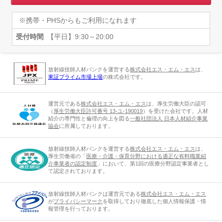
※携帯・PHSからもご利用になれます
受付時間
【平日】9:30～20:00
放射線技師人材バンクを運営する
株式会社エス・エム・エス
は、
東証プライム市場上場
の株式会社です。
運営元である
株式会社エス・エム・エス
は、厚生労働大臣の認可
（
厚生労働大臣許可番号 13-ユ-190019
）を受けた会社です。人材
紹介の専門性と倫理の向上を図る
一般社団法人 日本人材紹介事業
協会
に所属しております。
放射線技師人材バンクを運営する
株式会社エス・エム・エス
は、
厚生労働省の「
医療・介護・保育分野における適正な有料職業紹
介事業者の認定制度
」において、第1回の医療分野認定事業者とし
て認定されております。
放射線技師人材バンクは運営元である
株式会社エス・エム・エス
が
プライバシーマーク
を取得しており徹底した個人情報保護・情
報管理を行っております。