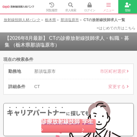
閲覧履歴
求人検索
ログイン
メニュー
登録
放射線技師人材バンク
栃木県
那須塩原市
CTの放射線技師求人一覧
>はじめての方はこちら
【2026年8月最新】 CTの診療放射線技師求人・転職・募
集 （栃木県那須塩原市）
現在の検索条件
勤務地
那須塩原市
市区町村選択
詳細条件
CT
変更する
キャリアパートナー
探してもらう
に
診療放射線技師
学生