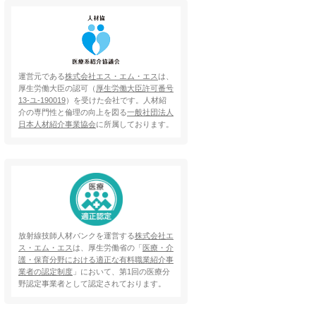
運営元である
株式会社エス・エム・エス
は、
厚生労働大臣の認可（
厚生労働大臣許可番号
13-ユ-190019
）を受けた会社です。人材紹
介の専門性と倫理の向上を図る
一般社団法人
日本人材紹介事業協会
に所属しております。
放射線技師人材バンクを運営する
株式会社エ
ス・エム・エス
は、厚生労働省の「
医療・介
護・保育分野における適正な有料職業紹介事
業者の認定制度
」において、第1回の医療分
野認定事業者として認定されております。