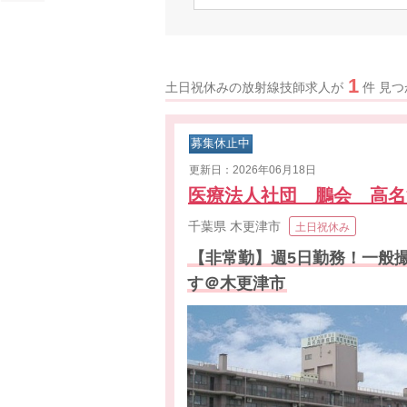
1
土日祝休みの放射線技師求人が
件 見
募集休止中
更新日：2026年06月18日
医療法人社団 鵬会 高
千葉県
木更津市
土日祝休み
【非常勤】週5日勤務！一般
す＠木更津市