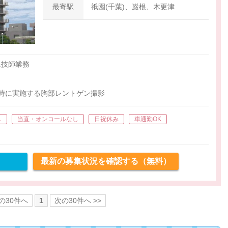
最寄駅
祇園(千葉)、巌根、木更津
線技師業務
時に実施する胸部レントゲン撮影
し
当直・オンコールなし
日祝休み
車通勤OK
最新の募集状況を確認する（無料）
前の30件へ
1
次の30件へ >>