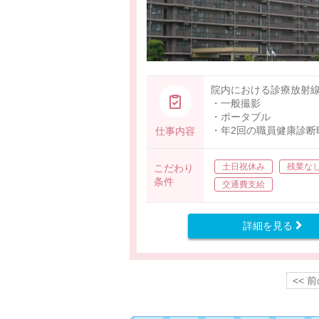
院内における診療放射
・一般撮影
・ポータブル
・年2回の職員健康診断
仕事内容
土日祝休み
残業な
こだわり
条件
交通費支給
詳細を見る
<< 