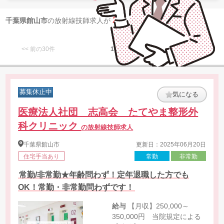
2
千葉県館山市
の放射線技師求人が
件 見つかりました
<< 前の30件
1
次の30件 >>
募集休止中
気になる
医療法人社団 志高会 たてやま整形外
科クリニック
の放射線技師求人
千葉県
館山市
更新日：2025年06月20日
住宅手当あり
常勤
非常勤
常勤/非常勤★年齢問わず！定年退職した方でも
OK！常勤・非常勤問わずです！
給与
【月収】250,000～
350,000円 当院規定による