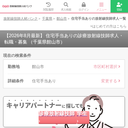
閲覧履歴
求人検索
ログイン
メニュー
登録
放射線技師人材バンク
千葉県
館山市
住宅手当ありの放射線技師求人一覧
>はじめての方はこちら
【2026年8月最新】 住宅手当ありの診療放射線技師求人・
転職・募集 （千葉県館山市）
現在の検索条件
勤務地
館山市
市区町村選択
詳細条件
住宅手当あり
変更する
キャリアパートナー
探してもらう
に
診療放射線技師
学生