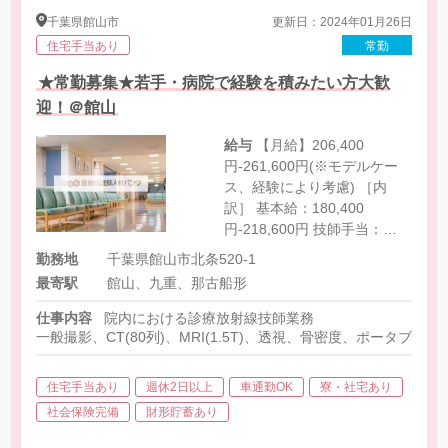
千葉県
館山市
更新日：2024年01月26日
住宅手当あり
常勤
★常勤募集★若手・病院で経験を積みたい方大歓
迎！＠館山
給与
【月給】206,400
円-261,600円(※モデルケー
ス、経験により考慮) ［内
訳］ 基本給：180,400
円-218,600円 技師手当：
8,000円-25,000円 当直手当：
勤務地
千葉県館山市北条520-1
8,000円/回（月1回程度） 待
最寄駅
館山、九重、那古船形
機手当：10,000円（2,000円/
回 月5回想定）
仕事内容
院内における診療放射線技師業務
一般撮影、CT(80列)、MRI(1.5T)、透視、骨密度、ポータブル撮
住宅手当あり
週休2日以上
車通勤OK
寮・社宅あり
社会保険完備
財形貯蓄あり