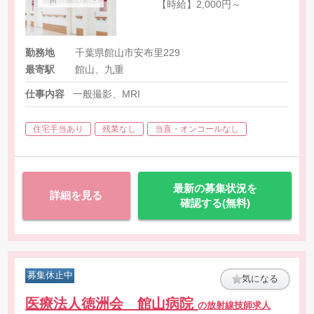
【時給】2,000円～
勤務地
千葉県館山市安布里229
最寄駅
館山、九重
仕事内容
一般撮影、MRI
住宅手当あり
残業なし
当直・オンコールなし
最新の募集状況を
詳細を見る
確認する(無料)
募集休止中
気になる
医療法人徳洲会 館山病院
の放射線技師求人