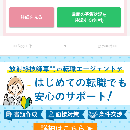
最新の募集状況を
詳細を見る
確認する(無料)
<< 前の30件
1
次の30件 >>