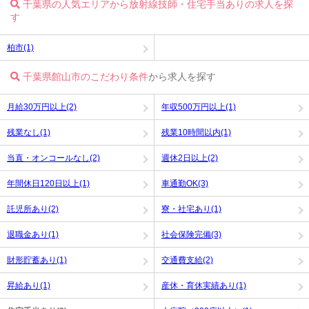
千葉県の人気エリアから放射線技師・住宅手当ありの求人を探
す
柏市(1)
千葉県館山市のこだわり条件
から求人を探す
月給30万円以上(2)
年収500万円以上(1)
残業なし(1)
残業10時間以内(1)
当直・オンコールなし(2)
週休2日以上(2)
年間休日120日以上(1)
車通勤OK(3)
託児所あり(2)
寮・社宅あり(1)
退職金あり(1)
社会保険完備(3)
財形貯蓄あり(1)
交通費支給(2)
昇給あり(1)
産休・育休実績あり(1)