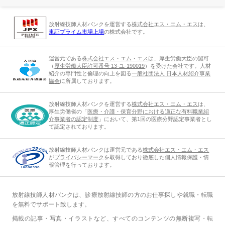
放射線技師人材バンクを運営する
株式会社エス・エム・エス
は、
東証プライム市場上場
の株式会社です。
運営元である
株式会社エス・エム・エス
は、厚生労働大臣の認可
（
厚生労働大臣許可番号 13-ユ-190019
）を受けた会社です。人材
紹介の専門性と倫理の向上を図る
一般社団法人 日本人材紹介事業
協会
に所属しております。
放射線技師人材バンクを運営する
株式会社エス・エム・エス
は、
厚生労働省の「
医療・介護・保育分野における適正な有料職業紹
介事業者の認定制度
」において、第1回の医療分野認定事業者とし
て認定されております。
放射線技師人材バンクは運営元である
株式会社エス・エム・エス
が
プライバシーマーク
を取得しており徹底した個人情報保護・情
報管理を行っております。
放射線技師人材バンクは、診療放射線技師の方のお仕事探しや就職・転職
を無料でサポート致します。
掲載の記事・写真・イラストなど、すべてのコンテンツの無断複写・転