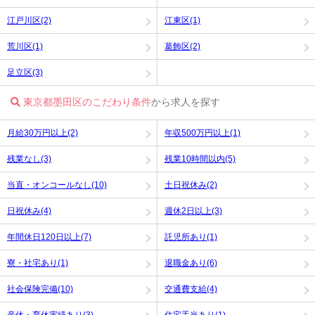
江戸川区(2)
江東区(1)
荒川区(1)
葛飾区(2)
足立区(3)
東京都墨田区のこだわり条件
から求人を探す
月給30万円以上(2)
年収500万円以上(1)
残業なし(3)
残業10時間以内(5)
当直・オンコールなし(10)
土日祝休み(2)
日祝休み(4)
週休2日以上(3)
年間休日120日以上(7)
託児所あり(1)
寮・社宅あり(1)
退職金あり(6)
社会保険完備(10)
交通費支給(4)