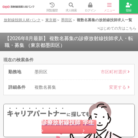
閲覧履歴
求人検索
ログイン
メニュー
登録
放射線技師人材バンク
東京都
墨田区
複数名募集の放射線技師求人一覧
>はじめての方はこちら
【2026年8月最新】 複数名募集の診療放射線技師求人・転
職・募集 （東京都墨田区）
現在の検索条件
勤務地
墨田区
市区町村選択
詳細条件
複数名募集
変更する
キャリアパートナー
探してもらう
に
診療放射線技師
学生