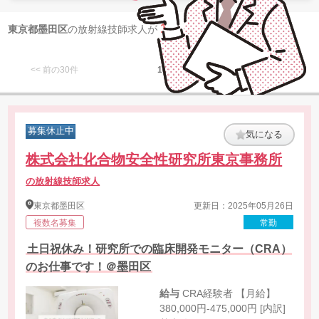
1
東京都墨田区
の放射線技師求人が
件 見つかりました
<< 前の30件
1
次の30件 >>
募集休止中
気になる
株式会社化合物安全性研究所東京事務所
の放射線技師求人
東京都
墨田区
更新日：2025年05月26日
複数名募集
常勤
土日祝休み！研究所での臨床開発モニター（CRA）
のお仕事です！＠墨田区
給与
CRA経験者 【月給】
380,000円-475,000円 [内訳]