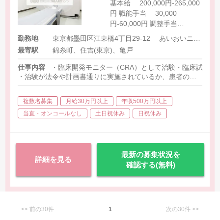
基本給 200,000円-265,000
円 職能手当 30,000
円-60,000円 調整手当
100,000円 特別手当
勤務地
東京都墨田区江東橋4丁目29-12 あいおいニッセイ同和損保 錦糸町ビル6階
50,000円
最寄駅
錦糸町、住吉(東京)、亀戸
仕事内容
・臨床開発モニター（CRA）として治験・臨床試験の
・治験が法令や計画書通りに実施されているか、患者の安全性が
＜具体的には＞
複数名募集
月給30万円以上
年収500万円以上
治験の計画書・報告書等の書類作成
治験のスケジュール・進捗管理
当直・オンコールなし
土日祝休み
日祝休み
医師や医療機関とのコミュニケーション
医療機関に訪問しカルテ閲覧の実施 等々
最新の募集状況を
詳細を見る
確認する(無料)
<< 前の30件
1
次の30件 >>