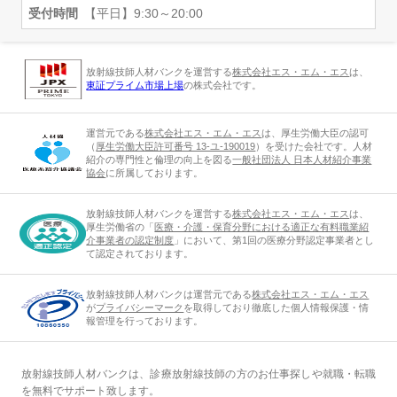
受付時間
【平日】9:30～20:00
放射線技師人材バンクを運営する
株式会社エス・エム・エス
は、
東証プライム市場上場
の株式会社です。
運営元である
株式会社エス・エム・エス
は、厚生労働大臣の認可
（
厚生労働大臣許可番号 13-ユ-190019
）を受けた会社です。人材
紹介の専門性と倫理の向上を図る
一般社団法人 日本人材紹介事業
協会
に所属しております。
放射線技師人材バンクを運営する
株式会社エス・エム・エス
は、
厚生労働省の「
医療・介護・保育分野における適正な有料職業紹
介事業者の認定制度
」において、第1回の医療分野認定事業者とし
て認定されております。
放射線技師人材バンクは運営元である
株式会社エス・エム・エス
が
プライバシーマーク
を取得しており徹底した個人情報保護・情
報管理を行っております。
放射線技師人材バンクは、診療放射線技師の方のお仕事探しや就職・転職
を無料でサポート致します。