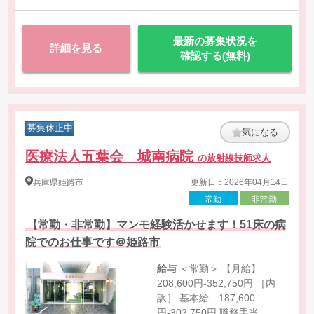
最新の募集状況を
詳細を見る
確認する(無料)
募集休止中
気になる
医療法人五葉会 城南病院
の放射線技師求人
兵庫県
姫路市
更新日：2026年04月14日
常勤
非常勤
【常勤・非常勤】マンモ経験活かせます！51床の病
院でのお仕事です＠姫路市
給与
＜常勤＞ 【月給】
208,600円-352,750円 ［内
訳］ 基本給 187,600
円-303,750円 職務手当