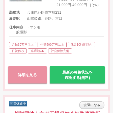
21,000円-49,000円 ［その他
手当］ 家族手当 5,000円 ＜
勤務地
兵庫県姫路市本町231
非常勤＞ 【時給】 1,850円
最寄駅
山陽姫路、姫路、京口
仕事内容
・マンモ
・一般撮影
・CT
・その他付随する業務
月給30万円以上
年収500万円以上
残業10時間以内
日祝休み
車通勤OK
社会保険完備
最新の募集状況を
詳細を見る
確認する(無料)
募集休止中
気になる