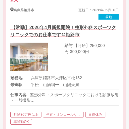
求人
兵庫県
姫路市
更新日：2026年06月10日
常勤
【常勤】2026年4月新規開院！整形外科スポーツク
リニックでのお仕事です＠姫路市
給与
【月給】250,000
円-300,000円
勤務地
兵庫県姫路市大津区平松132
最寄駅
平松、山陽網干、山陽天満
仕事内容
整形外科・スポーツクリニックにおける診療放射線技
・一般撮影
・MRI
・医師の指示に基づく画像撮影業務
月給30万円以上
当直・オンコールなし
日祝休み
・撮影データの管理・確認
・検査室・機器の準備、整理、簡単な点検
車通勤OK
・患者さまへの検査内容の説明、誘導、対応