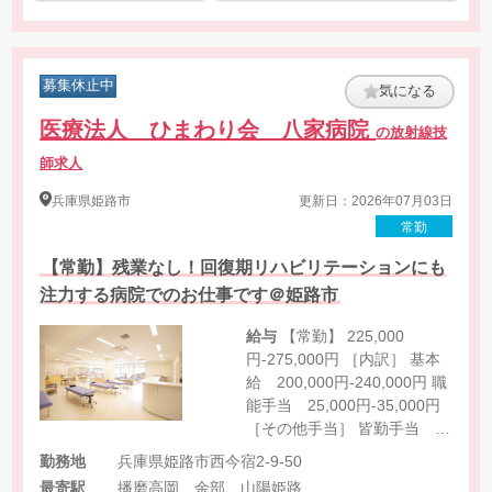
募集休止中
気になる
医療法人 ひまわり会 八家病院
の放射線技
師求人
兵庫県
姫路市
更新日：2026年07月03日
常勤
【常勤】残業なし！回復期リハビリテーションにも
注力する病院でのお仕事です＠姫路市
給与
【常勤】 225,000
円-275,000円 ［内訳］ 基本
給 200,000円-240,000円 職
能手当 25,000円-35,000円
［その他手当］ 皆勤手当
3,000円
勤務地
兵庫県姫路市西今宿2-9-50
最寄駅
播磨高岡、余部、山陽姫路