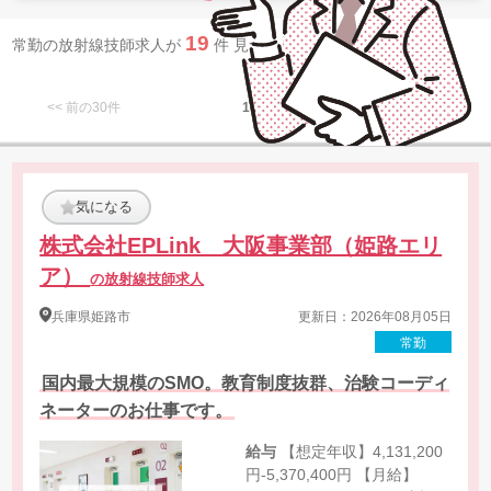
19
常勤の放射線技師求人が
件 見つかりました。
<< 前の30件
1
次の30件 >>
気になる
株式会社EPLink 大阪事業部（姫路エリ
ア）
の放射線技師求人
兵庫県
姫路市
更新日：2026年08月05日
常勤
国内最大規模のSMO。教育制度抜群、治験コーディ
ネーターのお仕事です。
給与
【想定年収】4,131,200
円-5,370,400円 【月給】