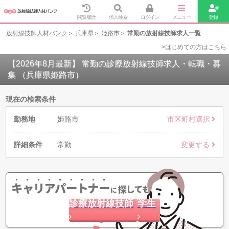
閲覧履歴
求人検索
ログイン
メニュー
登録
放射線技師人材バンク
兵庫県
姫路市
常勤の放射線技師求人一覧
>はじめての方はこちら
【2026年8月最新】 常勤の診療放射線技師求人・転職・募
集 （兵庫県姫路市）
現在の検索条件
勤務地
姫路市
市区町村選択
詳細条件
常勤
変更する
キャリアパートナー
探してもらう
に
診療放射線技師
学生