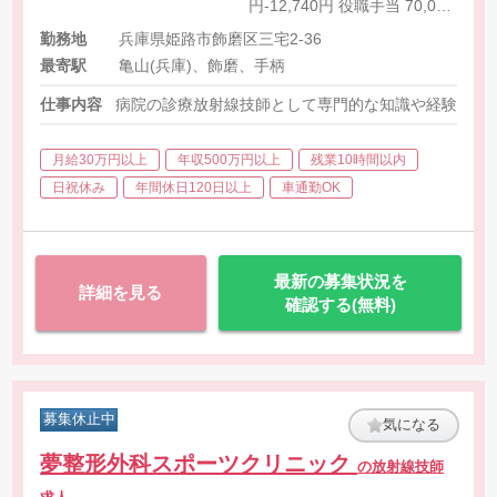
円-12,740円 役職手当 70,000
円-100,000円
勤務地
兵庫県姫路市飾磨区三宅2-36
最寄駅
亀山(兵庫)、飾磨、手柄
仕事内容
病院の診療放射線技師として専門的な知識や経験をも
月給30万円以上
年収500万円以上
残業10時間以内
日祝休み
年間休日120日以上
車通勤OK
最新の募集状況を
詳細を見る
確認する(無料)
募集休止中
気になる
夢整形外科スポーツクリニック
の放射線技師