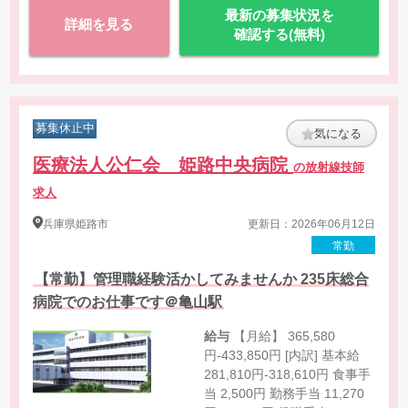
最新の募集状況を
詳細を見る
確認する(無料)
募集休止中
気になる
医療法人公仁会 姫路中央病院
の放射線技師
求人
兵庫県
姫路市
更新日：2026年06月12日
常勤
【常勤】管理職経験活かしてみませんか 235床総合
病院でのお仕事です＠亀山駅
給与
【月給】 365,580
円-433,850円 [内訳] 基本給
281,810円-318,610円 食事手
当 2,500円 勤務手当 11,270