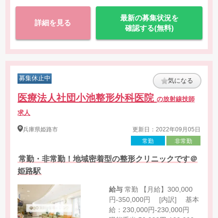
最新の募集状況を
詳細を見る
確認する(無料)
募集休止中
気になる
医療法人社団小池整形外科医院
の放射線技師
求人
兵庫県
姫路市
更新日：2022年09月05日
常勤
非常勤
常勤・非常勤！地域密着型の整形クリニックです＠
姫路駅
給与
常勤 【月給】300,000
円-350,000円 [内訳] 基本
給：230,000円-230,000円