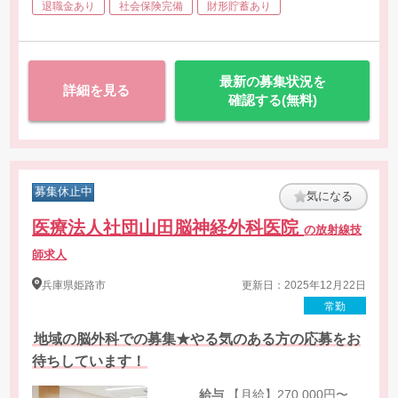
・マンモグラフィ
退職金あり
社会保険完備
財形貯蓄あり
・腹部超音波検査
最新の募集状況を
詳細を見る
確認する(無料)
募集休止中
気になる
医療法人社団山田脳神経外科医院
の放射線技
師求人
兵庫県
姫路市
更新日：2025年12月22日
常勤
地域の脳外科での募集★やる気のある方の応募をお
待ちしています！
給与
【月給】270,000円〜