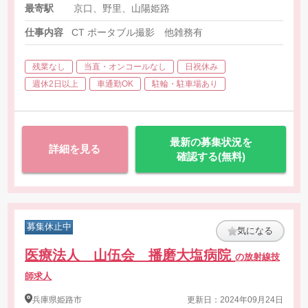
最寄駅
京口、野里、山陽姫路
仕事内容
CT ポータブル撮影 他雑務有
残業なし
当直・オンコールなし
日祝休み
週休2日以上
車通勤OK
駐輪・駐車場あり
最新の募集状況を
詳細を見る
確認する(無料)
募集休止中
気になる
医療法人 山伍会 播磨大塩病院
の放射線技
師求人
兵庫県
姫路市
更新日：2024年09月24日