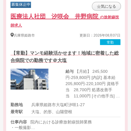
募集休止中
気になる
医療法人社団 汐咲会 井野病院
の放射線技
師求人
兵庫県
姫路市
更新日：2026年08月07日
常勤
【常勤】マンモ経験活かせます！地域に密着した総
合病院での勤務です＠大塩
給与
【月給】 245,500
円-259,800円 [内訳] 基本給
205,800円-220,100円 資格手
当 28,700円 処遇改善手
当 11,000円 [その他手当] 当
直手当 5,000円 オンコール
勤務地
兵庫県姫路市大塩町汐咲1-27
手当 平日2,000円 休日
最寄駅
大塩、的形、山陽曽根
4,000円
仕事内容
院内における診療放射線技師業務
・一般撮影