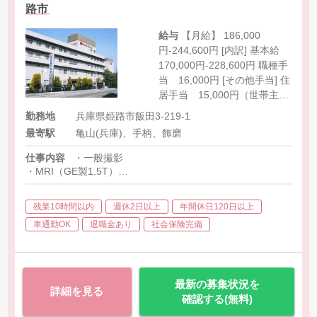
路市
給与
【月給】 186,000
円-244,600円 [内訳] 基本給
170,000円-228,600円 職種手
当 16,000円 [その他手当] 住
居手当 15,000円（世帯主か
つ賃貸） 扶養手当 配偶者
勤務地
兵庫県姫路市飯田3-219-1
10,000円、第1子5,000円、第
最寄駅
亀山(兵庫)、手柄、飾磨
2子以降3,000円 当直手当
7,000円/回 呼出手当 4,000
仕事内容
・一般撮影
円/回 待機手当 500円/回
・MRI（GE製1.5T）
（待機時に呼び出しがあれ
・CT（16列）
・胃透視
ば、呼び出し手当に変更され
残業10時間以内
週休2日以上
年間休日120日以上
・マンモ
ます。上限10,000円まで）
車通勤OK
退職金あり
社会保険完備
最新の募集状況を
詳細を見る
確認する(無料)