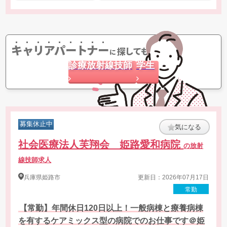
キャリアパートナー
探してもらう
に
診療放射線技師
学生
募集休止中
気になる
社会医療法人芙翔会 姫路愛和病院
の放射
線技師求人
兵庫県
姫路市
更新日：2026年07月17日
常勤
【常勤】年間休日120日以上！一般病棟と療養病棟
を有するケアミックス型の病院でのお仕事です＠姫