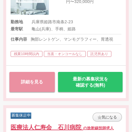
円〜320,000円
勤務地
兵庫県姫路市南条2-23
最寄駅
亀山(兵庫)、手柄、姫路
仕事内容
胸部レントゲン、マンモグラフィー、胃透視
残業10時間以内
当直・オンコールなし
託児所あり
最新の募集状況を
詳細を見る
確認する(無料)
募集休止中
気になる
医療法人仁寿会 石川病院
の放射線技師求人