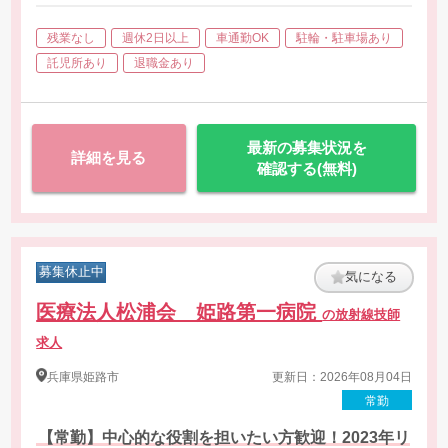
・CT
・MRI
残業なし
週休2日以上
車通勤OK
駐輪・駐車場あり
・ポータブル
・透視
託児所あり
退職金あり
・マンモグラフィ
・エコー検査
最新の募集状況を
詳細を見る
確認する(無料)
募集休止中
気になる
医療法人松浦会 姫路第一病院
の放射線技師
求人
兵庫県
姫路市
更新日：2026年08月04日
常勤
【常勤】中心的な役割を担いたい方歓迎！2023年リ