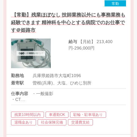
常勤
【常勤】残業ほぼなし 技師業務以外にも事務業務も
経験できます 精神科を中心とする病院でのお仕事で
す＠姫路市
給与
【月給】 213,400
円-296,000円
勤務地
兵庫県姫路市大塩町1096
最寄駅
曽根(兵庫)、大塩、ひめじ別所
仕事内容
・一般撮影
・CT
※各種事務業務との兼務となります
残業10時間以内
車通勤OK
駐輪・駐車場あり
退職金あり
社会保険完備
交通費支給