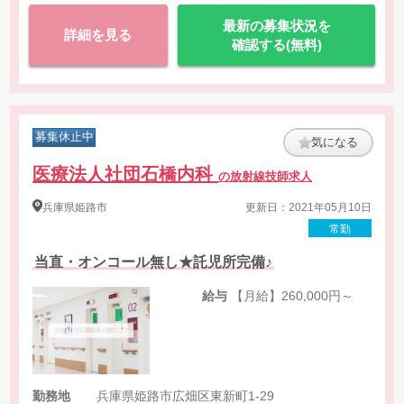
最新の募集状況を
詳細を見る
確認する(無料)
募集休止中
気になる
医療法人社団石橋内科
の放射線技師求人
兵庫県
姫路市
更新日：2021年05月10日
常勤
当直・オンコール無し★託児所完備♪
給与
【月給】260,000円～
勤務地
兵庫県姫路市広畑区東新町1-29