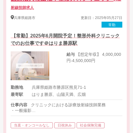
射線技師求人
兵庫県
姫路市
更新日：2025年05月27日
常勤
【常勤】2025年6月開院予定！整形外科クリニック
でのお仕事です＠はりま勝原駅
給与
【想定年収】 4,000,000
円-4,500,000円
勤務地
兵庫県姫路市勝原区熊見71-1
最寄駅
はりま勝原、山陽天満、広畑
仕事内容
クリニックにおける診療放射線技師業務
・一般撮影
・MRI（フジフイルム製オープン型0.3T）
・X線TV
当直・オンコールなし
日祝休み
社会保険完備
・骨密度検査