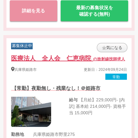
最新の募集状況を
詳細を見る
確認する(無料)
募集休止中
気になる
医療法人 全人会 仁恵病院
の放射線技師求人
兵庫県
姫路市
更新日：2024年09月24日
常勤
【常勤】夜勤無し・残業なし！＠姫路市
給与
【月給】229,000円- [内
訳] 基本給 214,000円- 資格手
当 15,000円
勤務地
兵庫県姫路市野里275