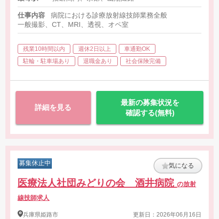
仕事内容
病院における診療放射線技師業務全般
一般撮影、CT、MRI、透視、オペ室
残業10時間以内
週休2日以上
車通勤OK
駐輪・駐車場あり
退職金あり
社会保険完備
最新の募集状況を
詳細を見る
確認する(無料)
募集休止中
気になる
医療法人社団みどりの会 酒井病院
の放射
線技師求人
兵庫県
姫路市
更新日：2026年06月16日