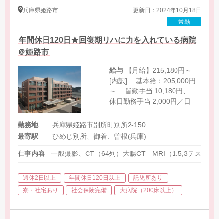
兵庫県
姫路市
更新日：2024年10月18日
常勤
年間休日120日★回復期リハに力を入れている病院
＠姫路市
給与
【月給】215,180円～
[内訳] 基本給：205,000円
～ 皆勤手当 10,180円、
休日勤務手当 2,000円／日
勤務地
兵庫県姫路市別所町別所2-150
最寄駅
ひめじ別所、御着、曽根(兵庫)
仕事内容
一般撮影、CT（64列）大腸CT MRI（1.5,3テス
週休2日以上
年間休日120日以上
託児所あり
寮・社宅あり
社会保険完備
大病院（200床以上）