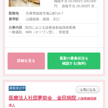
職能手当 50,000円-100,000
円 資格手当 20,000円 非常
勤 【時給】1,700円-1,800円
勤務地
兵庫県姫路市嵐山町14-7
最寄駅
山陽姫路、姫路、京口
仕事内容
院内における診療放射線技師業務
一般撮影、MRI（オープン型）、骨密度
最新の募集状況を
詳細を見る
確認する(無料)
募集休止中
気になる
医療法人社団夢前会 金田病院
の放射線技師
求人