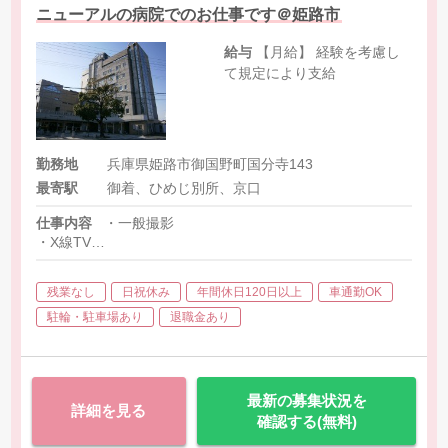
ニューアルの病院でのお仕事です＠姫路市
給与
【月給】 経験を考慮し
て規定により支給
勤務地
兵庫県姫路市御国野町国分寺143
最寄駅
御着、ひめじ別所、京口
仕事内容
・一般撮影
・X線TV
・CT
・マンモ
残業なし
日祝休み
年間休日120日以上
車通勤OK
・外科用イメージ
・ポータブル
駐輪・駐車場あり
退職金あり
・MRI
最新の募集状況を
詳細を見る
確認する(無料)