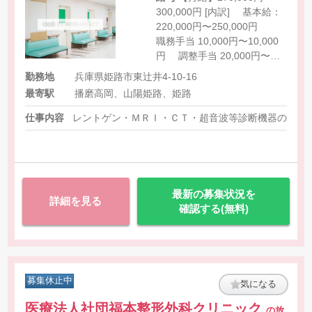
300,000円 [内訳] 基本給：
220,000円〜250,000円
職務手当 10,000円〜10,000
円 調整手当 20,000円〜
20,000円 特殊手当 20,000
勤務地
兵庫県姫路市東辻井4-10-16
円〜20,000円 皆勤手当：
最寄駅
播磨高岡、山陽姫路、姫路
5,000円 住宅手当：10,000
円 家族手当：
仕事内容
レントゲン・ＭＲＩ・ＣＴ・超音波等診断機器の操作
最新の募集状況を
詳細を見る
確認する(無料)
募集休止中
気になる
医療法人社団福本整形外科クリニック
の放