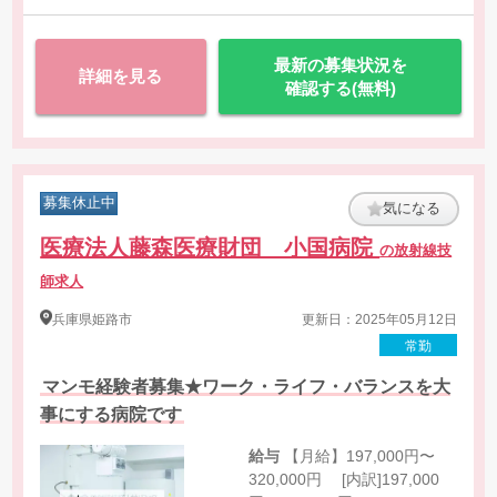
最新の募集状況を
詳細を見る
確認する(無料)
募集休止中
気になる
医療法人藤森医療財団 小国病院
の放射線技
師求人
兵庫県
姫路市
更新日：2025年05月12日
常勤
マンモ経験者募集★ワーク・ライフ・バランスを大
事にする病院です
給与
【月給】197,000円〜
320,000円 [内訳]197,000