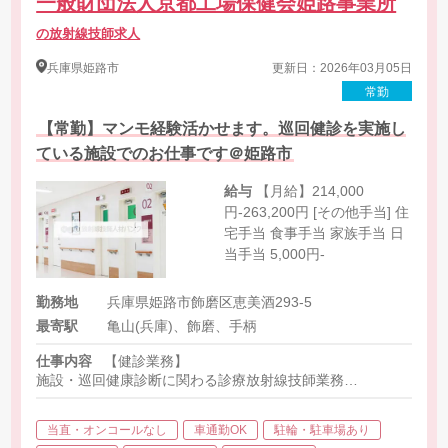
一般財団法人京都工場保健会姫路事業所
の放射線技師求人
兵庫県
姫路市
更新日：2026年03月05日
常勤
【常勤】マンモ経験活かせます。巡回健診を実施し
ている施設でのお仕事です＠姫路市
給与
【月給】214,000
円-263,200円 [その他手当] 住
宅手当 食事手当 家族手当 日
当手当 5,000円-
勤務地
兵庫県姫路市飾磨区恵美酒293-5
最寄駅
亀山(兵庫)、飾磨、手柄
仕事内容
【健診業務】
施設・巡回健康診断に関わる診療放射線技師業務
年間10-30泊程度、連泊あり
・胸部撮影
当直・オンコールなし
車通勤OK
駐輪・駐車場あり
・胃透視