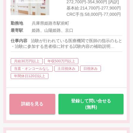
272,700円-354,900円 [内訳]
基本給:214,700円-277,900円
CRC手当:58,000円-77,000円
勤務地
兵庫県姫路市駅前町
最寄駅
姫路、山陽姫路、京口
仕事内容
治験が行われている医療機関で医師の指示のもと医学
・治験に参加する患者様に対する試験内容の補助説明
・患者様のスケジュール管理
・患者様との面談・服薬状況の確認
月給30万円以上
年収500万円以上
・診療・検査への同席
・院内スタッフへの連絡・調整
当直・オンコールなし
土日祝休み
日祝休み
・症例報告書の作成支援など
年間休日120日以上
・担当（試験）件数:平均4本-6本
・担当施設:1施設-5施設（大きな病院だと1施設、クリニック）
※担当施設間は移動が発生します。
・業務比率:3対7（対人関係業務:事務作業）
登録して問い合せる
詳細を見る
(無料)