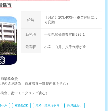
船橋市
【月給】203,400円- ※ご経験によ
給与
り変動
勤務地
千葉県船橋市豊富町696-1
最寄駅
小室、白井、八千代緑が丘
技師業務全般
病理の遠隔診断、血液培養一部院内化を含む）
ー検査、術中モニタリング含む）
祝休み
車通勤OK
駐輪・駐車場あり
託児所あり