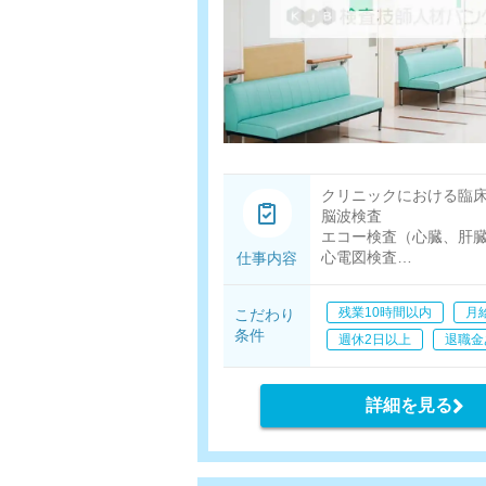
クリニックにおける臨
脳波検査
エコー検査（心臓、肝
心電図検査
仕事内容
新起立試験（シェロン
血液検査（採血）補助
残業10時間以内
月
こだわり
診療補助
条件
精神科デイケア補助
週休2日以上
退職金
詳細を見る