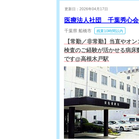
更新日：2026年04月17日
医療法人社団 千葉秀心
千葉県
船橋市
残業10時間以内
【常勤／非常勤】当直やオン
検査のご経験が活かせる病床数
です@高根木戸駅