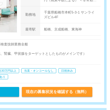
【時給】1,700円
千葉県船橋市本町5-3-1 サンライ
勤務地
ズビル4F
最寄駅
船橋、京成船橋、東海神
床検査技師業務全般
臓、腎臓、甲状腺をターゲットとしたものがメインです）
グテスト）
給30万円以上
当直・オンコールなし
日祝休み
あり
現在の募集状況を確認する（無料）