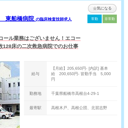
気になる
会 東船橋病院
の臨床検査技師求人
常勤
非常勤
コール業務はございません！エコー
128床の二次救急病院でのお仕事
【月給】205,650円- [内訳] 基本
給与
給 200,650円- 皆勤手当 5,000
円
勤務地
千葉県船橋市高根台4-29-1
最寄駅
高根木戸、高根公団、北習志野