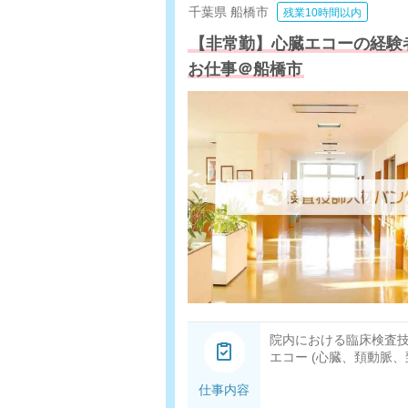
千葉県
船橋市
残業10時間以内
【非常勤】心臓エコーの経験
お仕事＠船橋市
院内における臨床検査
エコー (心臓、頚動脈
仕事内容