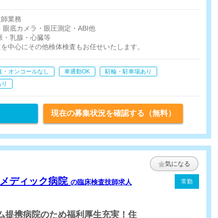
技師業務
・眼底カメラ・眼圧測定・ABI他
脈・乳腺・心臓等
査を中心にその他検体検査もお任せいたします。
直・オンコールなし
車通勤OK
駐輪・駐車場あり
あり
現在の募集状況を確認する（無料）
気になる
コメディック病院
の臨床検査技師求人
常勤
コム提携病院のため福利厚生充実！住