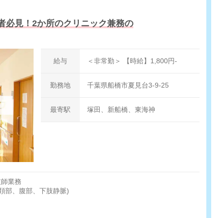
者必見！2か所のクリニック兼務の
給与
＜非常勤＞ 【時給】1,800円-
勤務地
千葉県船橋市夏見台3-9-25
最寄駅
塚田、新船橋、東海神
技師業務
、頚部、腹部、下肢静脈)