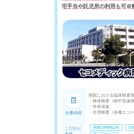
宅手当や託児所の利用も可＠
病院における臨床検査
・検体検査（術中迅速
・外来採血
・生理検査（各種エコ
仕事内容
残業10時間以内
日
こだわり
条件