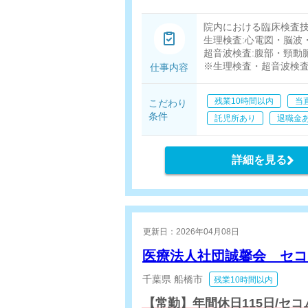
院内における臨床検査
生理検査:心電図・脳波
超音波検査:腹部・頸動
※生理検査・超音波検
仕事内容
残業10時間以内
当
こだわり
条件
託児所あり
退職金
詳細を見る
更新日：2026年04月08日
医療法人社団誠馨会 セ
千葉県
船橋市
残業10時間以内
【常勤】年間休日115日/セ