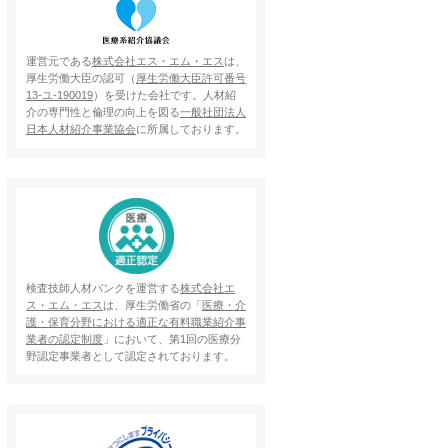
運営元である
株式会社エス・エム・エス
は、
厚生労働大臣の認可（
厚生労働大臣許可番号
13-ユ-190019
）を受けた会社です。人材紹
介の専門性と倫理の向上を図る
一般社団法人
日本人材紹介事業協会
に所属しております。
検査技師人材バンクを運営する
株式会社エ
ス・エム・エス
は、厚生労働省の「
医療・介
護・保育分野における適正な有料職業紹介事
業者の認定制度
」において、第1回の医療分
野認定事業者として認定されております。