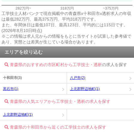
282万円~
318万円
~375万円
工学技士人材バンクで現在掲載中の青森県x十和田市x透析求人の年収
は最低282万円、最高375万円、平均318万円です。
また、年間休日は最低107日、最高123日、平均的には115日です。
(2026年8月10日時点)
※この情報は求人元からの情報をもとに当サイトが試算した参考値で
あり、実態とは差異が生じている場合があります。
エリアを絞り込む
青森県のおすすめの市区町村から工学技士・透析
の求人を探す
十和田市(3)
八戸市(2)
黒石市(1)
上北郡野辺地町(1)
青森県の人気エリアから工学技士・透析の求人を探す
上北郡野辺地町(1)
青森県の十和田市から近くの工学技士の求人を探す