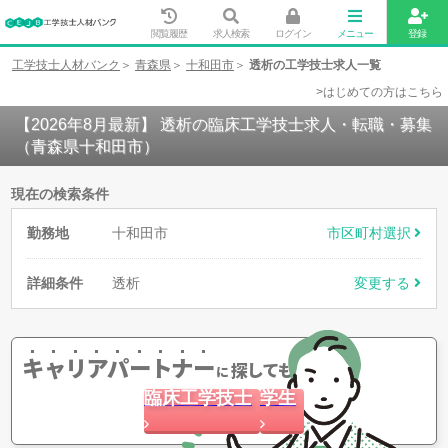
閲覧履歴
求人検索
ログイン
メニュー
登録
工学技士人材バンク
青森県
十和田市
透析の工学技士求人一覧
>はじめての方はこちら
【2026年8月最新】 透析の臨床工学技士求人・転職・募集
（青森県十和田市）
現在の検索条件
勤務地
十和田市
市区町村選択
詳細条件
透析
変更する
キャリアパートナー
探してもらう
に
臨床工学技士
学生