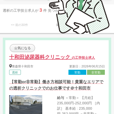
3
透析の工学技士求人が
件 見つかりました。
<< 前の30件
1
次の30件 >>
気になる
十和田泌尿器科クリニック
の工学技士求人
青森県
十和田市
更新日：2026年06月15日
透析
常勤
非常勤
【常勤or非常勤】働き方相談可能！貴重なエリアで
の透析クリニックでのお仕事です＠十和田市
給与
＜常勤＞ 【月給】
235,000円-252,000円 ［内
訳］ 基本給 : 235,000
円-252,000円 ＜非常勤＞