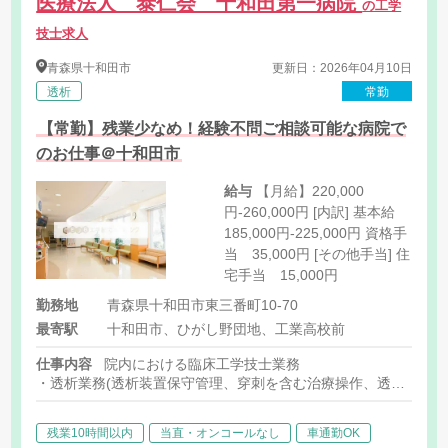
医療法人 泰仁会 十和田第一病院
の工学
技士求人
青森県
十和田市
更新日：2026年04月10日
透析
常勤
【常勤】残業少なめ！経験不問ご相談可能な病院で
のお仕事＠十和田市
給与
【月給】220,000
円-260,000円 [内訳] 基本給
185,000円-225,000円 資格手
当 35,000円 [その他手当] 住
宅手当 15,000円
勤務地
青森県十和田市東三番町10-70
最寄駅
十和田市、ひがし野団地、工業高校前
仕事内容
院内における臨床工学技士業務
・透析業務(透析装置保守管理、穿刺を含む治療操作、透析システ
・医療機器管理業務(保守点検、修理、在宅人工呼吸器管理など)
・医療ガス設備の管理、滅菌器の運用管理など
残業10時間以内
当直・オンコールなし
車通勤OK