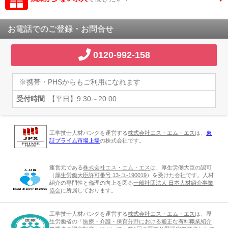
お電話でのご登録・お問合せ
0120-992-158
※携帯・PHSからもご利用になれます
受付時間
【平日】9:30～20:00
工学技士人材バンクを運営する
株式会社エス・エム・エス
は、
東
証プライム市場上場
の株式会社です。
運営元である
株式会社エス・エム・エス
は、厚生労働大臣の認可
（
厚生労働大臣許可番号 13-ユ-190019
）を受けた会社です。人材
紹介の専門性と倫理の向上を図る
一般社団法人 日本人材紹介事業
協会
に所属しております。
工学技士人材バンクを運営する
株式会社エス・エム・エス
は、厚
生労働省の「
医療・介護・保育分野における適正な有料職業紹介