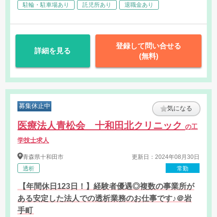
駐輪・駐車場あり
託児所あり
退職金あり
登録して問い合せる
詳細を見る
(無料)
募集休止中
気になる
医療法人青松会 十和田北クリニック
の工
学技士求人
青森県
十和田市
更新日：2024年08月30日
透析
常勤
【年間休日123日！】経験者優遇◎複数の事業所が
ある安定した法人での透析業務のお仕事です♪＠岩
手町