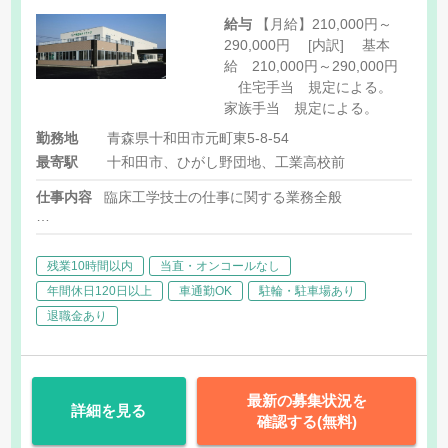
給与
【月給】210,000円～
290,000円 [内訳] 基本
給 210,000円～290,000円
住宅手当 規定による。
家族手当 規定による。
勤務地
青森県十和田市元町東5-8-54
最寄駅
十和田市、ひがし野団地、工業高校前
仕事内容
臨床工学技士の仕事に関する業務全般
・人工透析装置及び医療器機の操作
・医師の指示のもとに血液浄化装置等機器の操作及び保守点検
残業10時間以内
当直・オンコールなし
・機器のメンテナンスや調整等
・その他、上記に付随する業務
年間休日120日以上
車通勤OK
駐輪・駐車場あり
退職金あり
最新の募集状況を
詳細を見る
確認する(無料)