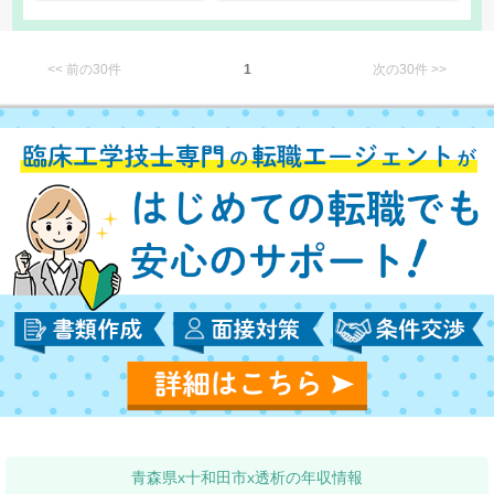
<< 前の30件
1
次の30件 >>
青森県x十和田市x透析の年収情報