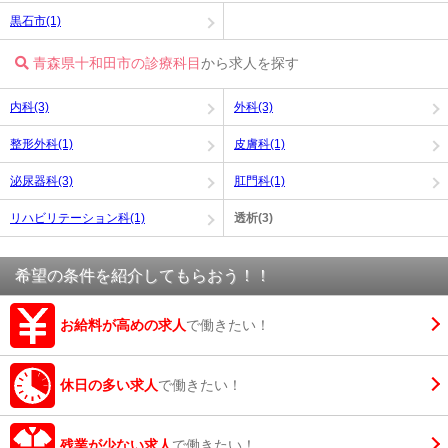
黒石市(1)
青森県十和田市の診療科目
から求人を探す
内科(3)
外科(3)
整形外科(1)
皮膚科(1)
泌尿器科(3)
肛門科(1)
リハビリテーション科(1)
透析(3)
希望の条件を紹介してもらおう！！
お給料が高めの求人
で働きたい！
休日の多い求人
で働きたい！
残業が少ない求人
で働きたい！