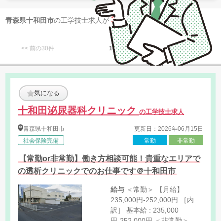
3
青森県十和田市
の工学技士求人が
件 見つかりました
<< 前の30件
1
次の30件 >>
気になる
十和田泌尿器科クリニック
の工学技士求人
青森県
十和田市
更新日：2026年06月15日
社会保険完備
常勤
非常勤
【常勤or非常勤】働き方相談可能！貴重なエリアで
の透析クリニックでのお仕事です＠十和田市
給与
＜常勤＞ 【月給】
235,000円-252,000円 ［内
訳］ 基本給 : 235,000
円-252,000円 ＜非常勤＞