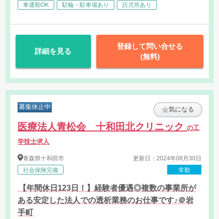
車通勤OK
駐輪・駐車場あり
託児所あり
登録して問い合せる
詳細を見る
(無料)
募集休止中
気になる
医療法人青松会 十和田北クリニック
の工
学技士求人
青森県
十和田市
更新日：2024年08月30日
社会保険完備
常勤
【年間休日123日！】経験者優遇◎複数の事業所が
ある安定した法人での透析業務のお仕事です♪＠岩
手町