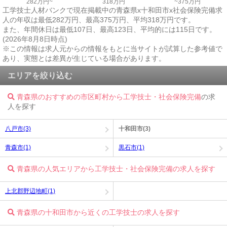
282万円~
318万円
~375万円
工学技士人材バンクで現在掲載中の青森県x十和田市x社会保険完備求
人の年収は最低282万円、最高375万円、平均318万円です。
また、年間休日は最低107日、最高123日、平均的には115日です。
(2026年8月8日時点)
※この情報は求人元からの情報をもとに当サイトが試算した参考値で
あり、実態とは差異が生じている場合があります。
エリアを絞り込む
青森県のおすすめの市区町村から工学技士・社会保険完備
の求
人を探す
八戸市(3)
十和田市(3)
青森市(1)
黒石市(1)
青森県の人気エリアから工学技士・社会保険完備の求人を探す
上北郡野辺地町(1)
青森県の十和田市から近くの工学技士の求人を探す