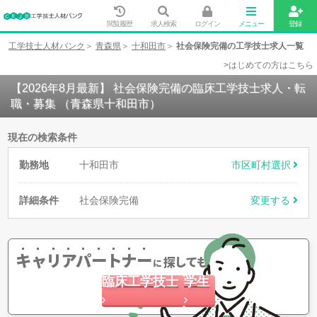
閲覧履歴
求人検索
ログイン
メニュー
登録
工学技士人材バンク
青森県
十和田市
社会保険完備の工学技士求人一覧
>はじめての方はこちら
【2026年8月最新】 社会保険完備の臨床工学技士求人・転
職・募集 （青森県十和田市）
現在の検索条件
勤務地
十和田市
市区町村選択
詳細条件
社会保険完備
変更する
キャリアパートナー
探してもらう
に
臨床工学技士
学生