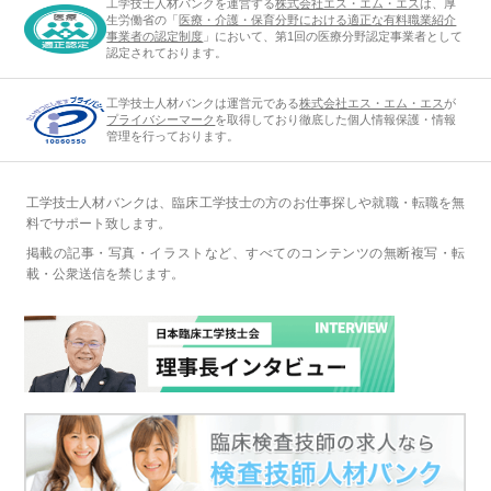
工学技士人材バンクを運営する
株式会社エス・エム・エス
は、厚
生労働省の「
医療・介護・保育分野における適正な有料職業紹介
事業者の認定制度
」において、第1回の医療分野認定事業者として
認定されております。
工学技士人材バンクは運営元である
株式会社エス・エム・エス
が
プライバシーマーク
を取得しており徹底した個人情報保護・情報
管理を行っております。
工学技士人材バンクは、臨床工学技士の方のお仕事探しや就職・転職を無
料でサポート致します。
掲載の記事・写真・イラストなど、すべてのコンテンツの無断複写・転
載・公衆送信を禁じます。