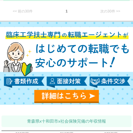
<< 前の30件
1
次の30件 >>
青森県x十和田市x社会保険完備の年収情報