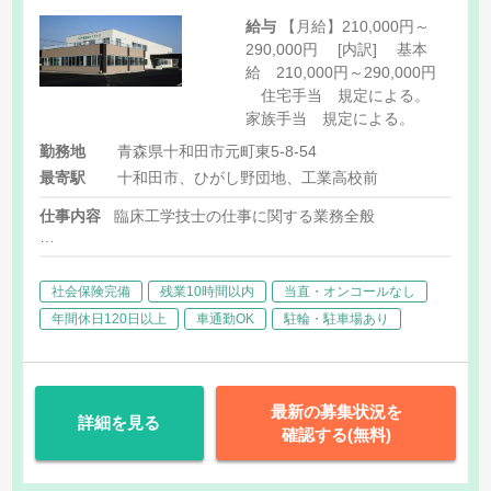
給与
【月給】210,000円～
290,000円 [内訳] 基本
給 210,000円～290,000円
住宅手当 規定による。
家族手当 規定による。
勤務地
青森県十和田市元町東5-8-54
最寄駅
十和田市、ひがし野団地、工業高校前
仕事内容
臨床工学技士の仕事に関する業務全般
・人工透析装置及び医療器機の操作
・医師の指示のもとに血液浄化装置等機器の操作及び保守点検
社会保険完備
残業10時間以内
当直・オンコールなし
・機器のメンテナンスや調整等
・その他、上記に付随する業務
年間休日120日以上
車通勤OK
駐輪・駐車場あり
最新の募集状況を
詳細を見る
確認する(無料)