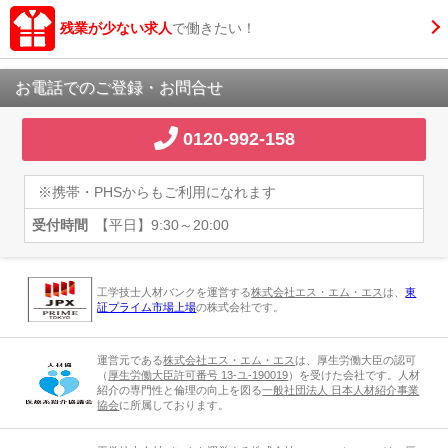
残業が少ない求人
で働きたい！
お電話でのご登録・お問合せ
0120-992-158
※携帯・PHSからもご利用になれます
受付時間
【平日】9:30～20:00
工学技士人材バンクを運営する
株式会社エス・エム・エス
は、
東
証プライム市場上場
の株式会社です。
運営元である
株式会社エス・エム・エス
は、厚生労働大臣の認可
（
厚生労働大臣許可番号 13-ユ-190019
）を受けた会社です。人材
紹介の専門性と倫理の向上を図る
一般社団法人 日本人材紹介事業
協会
に所属しております。