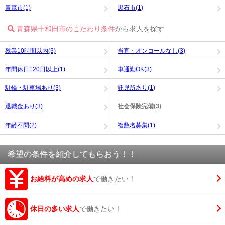
青森市(1)
黒石市(1)
青森県十和田市のこだわり条件
から求人を探す
残業10時間以内(3)
当直・オンコールなし(3)
年間休日120日以上(1)
車通勤OK(3)
駐輪・駐車場あり(3)
託児所あり(1)
退職金あり(3)
社会保険完備(3)
年齢不問(2)
複数名募集(1)
希望の条件を紹介してもらおう！！
お給料が高めの求人
で働きたい！
休日の多い求人
で働きたい！