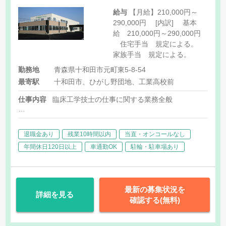
給与
【月給】210,000円～
290,000円 [内訳] 基本
給 210,000円～290,000円
住宅手当 規定による。
家族手当 規定による。
勤務地
青森県十和田市元町東5-8-54
最寄駅
十和田市、ひがし野団地、工業高校前
仕事内容
臨床工学技士の仕事に関する業務全般
・人工透析装置及び医療器機の操作
・医師の指示のもとに血液浄化装置等機器の操作及び保守点検
退職金あり
残業10時間以内
当直・オンコールなし
・機器のメンテナンスや調整等
・その他、上記に付随する業務
年間休日120日以上
車通勤OK
駐輪・駐車場あり
最新の募集状況を
詳細を見る
確認する(無料)