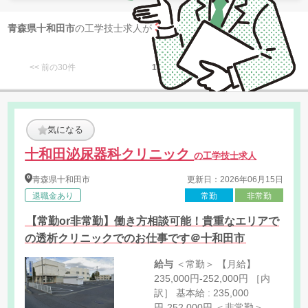
3
青森県十和田市
の工学技士求人が
件 見つかりました
<< 前の30件
1
次の30件 >>
気になる
十和田泌尿器科クリニック
の工学技士求人
青森県
十和田市
更新日：2026年06月15日
退職金あり
常勤
非常勤
【常勤or非常勤】働き方相談可能！貴重なエリアで
の透析クリニックでのお仕事です＠十和田市
給与
＜常勤＞ 【月給】
235,000円-252,000円 ［内
訳］ 基本給 : 235,000
円-252,000円 ＜非常勤＞