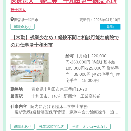
医療法人 泰仁会 十和田第一病院
の工学
技士求人
青森県
十和田市
更新日：2026年04月10日
退職金あり
常勤
【常勤】残業少なめ！経験不問ご相談可能な病院で
のお仕事＠十和田市
給与
【月給】220,000
円-260,000円 [内訳] 基本給
185,000円-225,000円 資格手
当 35,000円 [その他手当] 住
宅手当 15,000円
勤務地
青森県十和田市東三番町10-70
最寄駅
十和田市、ひがし野団地、工業高校前
仕事内容
院内における臨床工学技士業務
・透析業務(透析装置保守管理、穿刺を含む治療操作、透析システ
・医療機器管理業務(保守点検、修理、在宅人工呼吸器管理など)
・医療ガス設備の管理、滅菌器の運用管理など
退職金あり
残業10時間以内
当直・オンコールなし