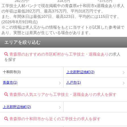
282万円~
318万円
~375万円
工学技士人材バンクで現在掲載中の青森県x十和田市x退職金あり求人
の年収は最低282万円、最高375万円、平均318万円です。
また、年間休日は最低107日、最高123日、平均的には115日です。
(2026年8月9日時点)
※この情報は求人元からの情報をもとに当サイトが試算した参考値で
あり、実態とは差異が生じている場合があります。
エリアを絞り込む
青森県のおすすめの市区町村から工学技士・退職金あり
の求人
を探す
十和田市(3)
上北郡野辺地町(2)
青森市(1)
八戸市(1)
青森県の人気エリアから工学技士・退職金ありの求人を探す
上北郡野辺地町(2)
青森県の十和田市から近くの工学技士の求人を探す