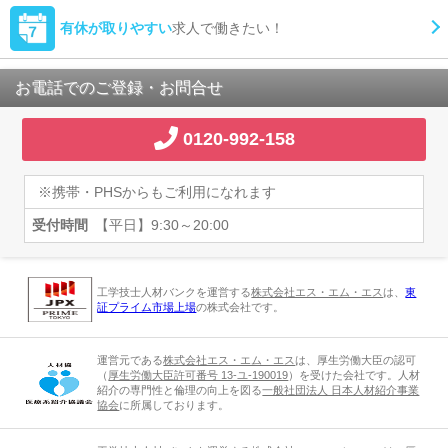
有休が取りやすい
求人で働きたい！
お電話でのご登録・お問合せ
0120-992-158
※携帯・PHSからもご利用になれます
受付時間
【平日】9:30～20:00
工学技士人材バンクを運営する
株式会社エス・エム・エス
は、
東
証プライム市場上場
の株式会社です。
運営元である
株式会社エス・エム・エス
は、厚生労働大臣の認可
（
厚生労働大臣許可番号 13-ユ-190019
）を受けた会社です。人材
紹介の専門性と倫理の向上を図る
一般社団法人 日本人材紹介事業
協会
に所属しております。