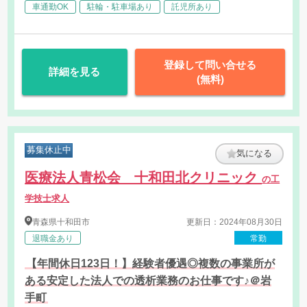
車通勤OK
駐輪・駐車場あり
託児所あり
登録して問い合せる
詳細を見る
(無料)
募集休止中
気になる
医療法人青松会 十和田北クリニック
の工
学技士求人
青森県
十和田市
更新日：2024年08月30日
退職金あり
常勤
【年間休日123日！】経験者優遇◎複数の事業所が
ある安定した法人での透析業務のお仕事です♪＠岩
手町