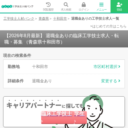
閲覧履歴
求人検索
ログイン
メニュー
登録
工学技士人材バンク
青森県
十和田市
退職金ありの工学技士求人一覧
>はじめての方はこちら
【2026年8月最新】 退職金ありの臨床工学技士求人・転
職・募集 （青森県十和田市）
現在の検索条件
勤務地
十和田市
市区町村選択
詳細条件
退職金あり
変更する
キャリアパートナー
探してもらう
に
臨床工学技士
学生