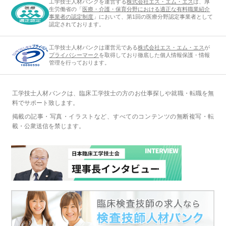
工学技士人材バンクを運営する
株式会社エス・エム・エス
は、厚
生労働省の「
医療・介護・保育分野における適正な有料職業紹介
事業者の認定制度
」において、第1回の医療分野認定事業者として
認定されております。
工学技士人材バンクは運営元である
株式会社エス・エム・エス
が
プライバシーマーク
を取得しており徹底した個人情報保護・情報
管理を行っております。
工学技士人材バンクは、臨床工学技士の方のお仕事探しや就職・転職を無
料でサポート致します。
掲載の記事・写真・イラストなど、すべてのコンテンツの無断複写・転
載・公衆送信を禁じます。