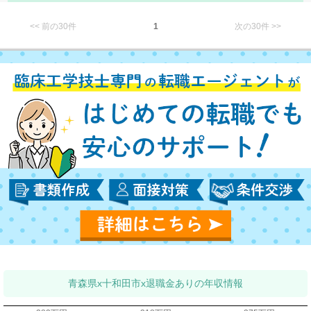
<< 前の30件
1
次の30件 >>
青森県x十和田市x退職金ありの年収情報