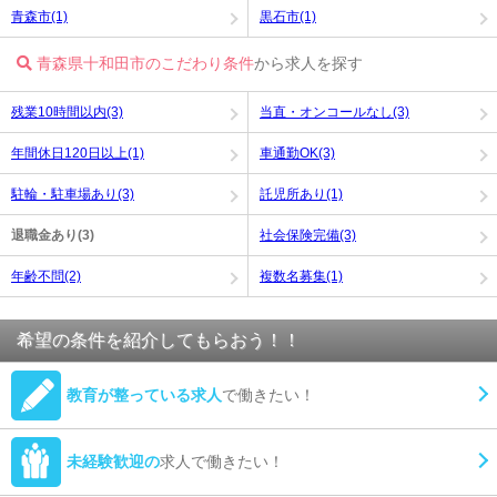
青森市(1)
黒石市(1)
青森県十和田市のこだわり条件
から求人を探す
残業10時間以内(3)
当直・オンコールなし(3)
年間休日120日以上(1)
車通勤OK(3)
駐輪・駐車場あり(3)
託児所あり(1)
退職金あり(3)
社会保険完備(3)
年齢不問(2)
複数名募集(1)
希望の条件を紹介してもらおう！！
教育が整っている求人
で働きたい！
未経験歓迎の
求人で働きたい！