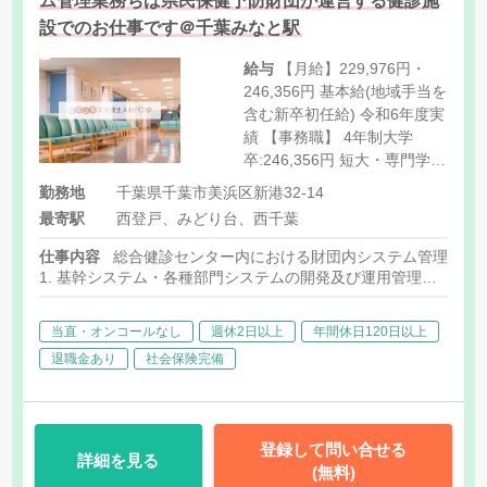
ム管理業務ちば県民保健予防財団が運営する健診施
設でのお仕事です＠千葉みなと駅
給与
【月給】229,976円・
246,356円 基本給(地域手当を
含む新卒初任給) 令和6年度実
績 【事務職】 4年制大学
卒:246,356円 短大・専門学校
卒:229,976円 なお、業務経験
勤務地
千葉県千葉市美浜区新港32-14
者は財団規程により経験年数
最寄駅
西登戸、みどり台、西千葉
を積算し決定します。 [手当
詳細] 諸手当 扶養手当・住居
仕事内容
総合健診センター内における財団内システム管理業務
手当・時間外勤務手当・特殊
1. 基幹システム・各種部門システムの開発及び運用管理
勤務手当・通勤手当・SE業務
2. ネットワーク及びPC等の資産・運用管理
3. ユーザ管理
手当・渉外(営業)手当等
当直・オンコールなし
週休2日以上
年間休日120日以上
※但し、人事異動により所属が変わることがあります
退職金あり
社会保険完備
登録して問い合せる
詳細を見る
(無料)