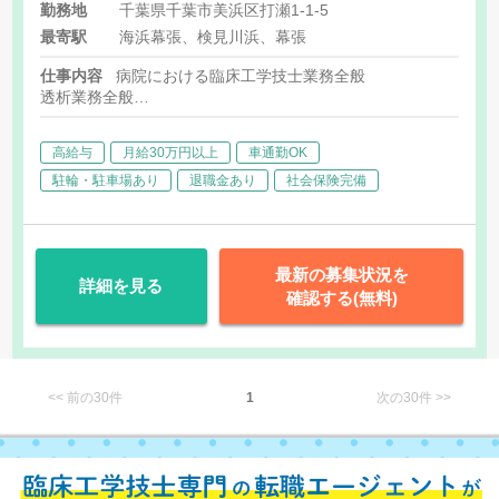
析手当:46,000円 夜間手
勤務地
千葉県千葉市美浜区打瀬1-1-5
当:27,500円（夜間透析5回勤
最寄駅
海浜幕張、検見川浜、幕張
務した場合） 処遇改善手
当:20,000円 ※給与は経験を
仕事内容
病院における臨床工学技士業務全般
考慮の上、経験加算いたしま
透析業務全般
す。 【専門卒】304,200円-
手術室業務（ロボット）※みはま病院のみ発生
医療機器管理業務
[内訳] 基本給:209,700円- 常
高給与
月給30万円以上
車通勤OK
勤職員定着手当:1,000円 （毎
駐輪・駐車場あり
退職金あり
社会保険完備
年1,000円ずつアップし,最高
で10,000円になります。）
透析手当:46,000円 夜間手
当:27,500円（夜間透析5回勤
最新の募集状況を
務した場合） 処遇改善手
詳細を見る
確認する(無料)
当:20,000円 ※給与は経験を
考慮の上、経験加算いたしま
す。 [その他手当] 住宅手
当:21,000円 家族手当:3,000-
15,000円 保育園費用補助手
<< 前の30件
1
次の30件 >>
当:0歳-3歳30,000円/人
4歳-6
歳4,000円/人