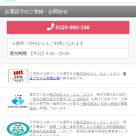
お電話でのご登録・お問合せ
0120-992-158
※携帯・PHSからもご利用になれます
受付時間
【平日】9:30～20:00
工学技士人材バンクを運営する
株式会社エス・エム・エス
は、
東
証プライム市場上場
の株式会社です。
運営元である
株式会社エス・エム・エス
は、厚生労働大臣の認可
（
厚生労働大臣許可番号 13-ユ-190019
）を受けた会社です。人材
紹介の専門性と倫理の向上を図る
一般社団法人 日本人材紹介事業
協会
に所属しております。
工学技士人材バンクを運営する
株式会社エス・エム・エス
は、厚
生労働省の「
医療・介護・保育分野における適正な有料職業紹介
事業者の認定制度
」において、第1回の医療分野認定事業者として
認定されております。