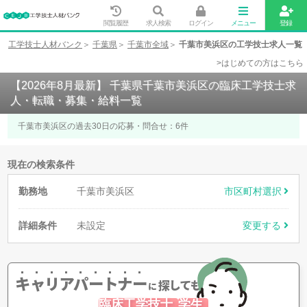
閲覧履歴
求人検索
ログイン
メニュー
登録
工学技士人材バンク
千葉県
千葉市全域
千葉市美浜区の工学技士求人一覧
>はじめての方はこちら
【2026年8月最新】 千葉県千葉市美浜区の臨床工学技士求
人・転職・募集・給料一覧
千葉市美浜区の過去30日の応募・問合せ：
6
件
現在の検索条件
勤務地
千葉市美浜区
市区町村選択
詳細条件
未設定
変更する
キャリアパートナー
探してもらう
に
臨床工学技士
学生