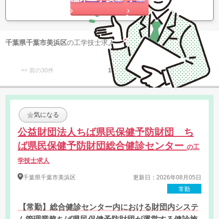
2
千葉県千葉市美浜区
の工学技士求人が
件 見つかりました
<< 前の30件
1
次の30件 >>
気になる
公益財団法人ちば県民保健予防財団 ち
ば県民保健予防財団総合健診センター
の工
学技士求人
千葉県
千葉市美浜区
更新日：2026年08月05日
常勤
【常勤】総合健診センター内における財団内システ