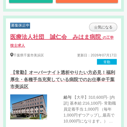
募集休止中
気になる
医療法人社団 誠仁会 みはま病院
の工学
技士求人
千葉県
千葉市美浜区
更新日：2026年07月17日
常勤
【常勤】オーバーナイト透析やりたい方必見！福利
厚生・各種手当充実している病院でのお仕事＠千葉
市美浜区
給与
【大卒】310,600円- [内
訳] 基本給:216,100円- 常勤職
員定着手当:1,000円 （毎年
1,000円ずつアップし,最高で
10,000円になります。） 透