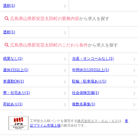
透析(1)
広島県山県郡安芸太田町の業務内容
から求人を探す
透析(1)
広島県山県郡安芸太田町のこだわり条件
から求人を探す
残業なし(1)
当直・オンコールなし(1)
週休2日以上(1)
年間休日120日以上(1)
車通勤OK(1)
駐輪・駐車場あり(1)
寮・社宅あり(1)
社会保険完備(1)
昇給あり(1)
複数名募集(1)
工学技士人材バンクを運営する
株式会社エス・エム・エス
は、
東
証プライム市場上場
の株式会社です。