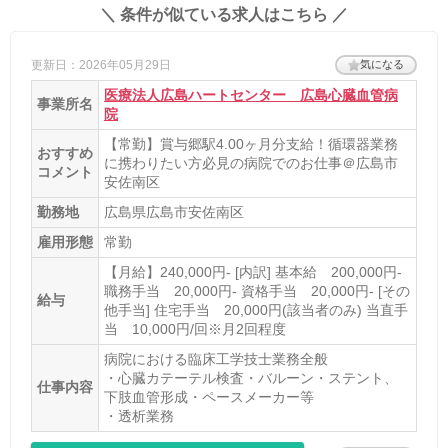
＼ 条件が似ている求人はこちら ／
更新日：2026年05月29日
気になる
医療法人広島ハートセンター 広島心臓血管病
事業所名
院
【常勤】賞与郷駅4.00ヶ月分支給！循環器業務
おすすめ
に携わりたい方必見の病院でのお仕事＠広島市
コメント
安佐南区
勤務地
広島県広島市安佐南区
雇用形態
常勤
【月給】240,000円- [内訳] 基本給 200,000円-
職務手当 20,000円- 資格手当 20,000円- [その
給与
他手当] 住宅手当 20,000円(該当者のみ) 当直手
当 10,000円/回※月2回程度
病院における臨床工学技士業務全般
・心臓カテーテル検査・バルーン・ステント、
仕事内容
下肢血管形成・ペースメーカー等
・透析業務