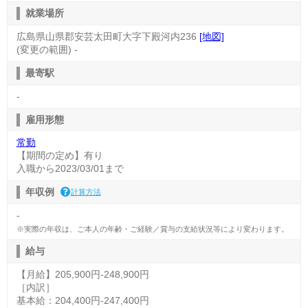
就業場所
広島県山県郡安芸太田町大字下殿河内236
[地図]
(変更の範囲) -
最寄駅
-
雇用形態
常勤
【期間の定め】有り
入職から2023/03/01まで
年収例
計算方法
-
※実際の年収は、ご本人の年齢・ご経験／賞与の支給状況等により変わります。
給与
【月給】205,900円-248,900円
［内訳］
基本給：204,400円-247,400円