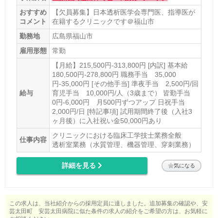
おすすめ
【欠員募集】日本透析医学会専門医、指導医が
コメント
在籍するクリニックです＠福山市
勤務地
広島県福山市
雇用形態
常勤
【月給】215,500円-313,800円 [内訳] 基本給
180,500円-278,800円 職務手当 35,000
円-35,000円 [その他手当] 準夜手当 2,500円/回
給与
育児手当 10,000円/人（3歳まで） 皆勤手当
0円-6,000円 月500円ずつアップ 日祝手当
2,000円/日 [特記事項] 試用期間終了後（入社3
ヶ月後）に入社祝い金50,000円あり
クリニックにおける臨床工学技士業務全般
仕事内容
透析室業務（水質管理、機器管理、穿刺業務）
詳細を見る
気になる
この求人は、当社紹介からの採用定員に達しました。追加募集の確認や、安
芸太田町 安芸太田病院に似た条件の求人の紹介をご希望の方は、お気軽に