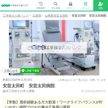
閲覧履歴
求人検索
ログイン
メニュー
登録
工学技士人材バンク
広島県
山県郡安芸太田町
安芸太田町 安芸太田病院
気になる
更新日:2025年11月14日
この求人は
1人
が「気になる」を押しています
安芸太田町 安芸太田病院
臨床工学技士の求人情報
求人NO.inq-452153
【常勤】透析経験ある方大歓迎！ワークライフバランスが叶
いやすい病院でのお仕事＠広島県山県郡