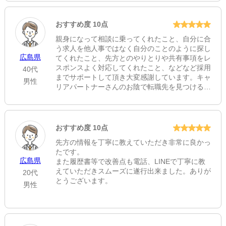
療養病棟
おすすめ度 10点
42
親身になって相談に乗ってくれたこと、自分に合
う求人を他人事ではなく自分のことのように探し
住所
広島県
てくれたこと、先方とのやりとりや共有事項をレ
スポンスよく対応してくれたこと、などなど採用
広島県山県郡安芸太田町大字下殿河内236
[地図]
40代
までサポートして頂き大変感謝しています。キャ
男性
ホームページ
リアパートナーさんのお陰で転職先を見つけるこ
とができました。ありがとうございました。
https://www.akiota.jp/site/byouinsabu/
おすすめ度 10点
先方の情報を丁寧に教えていただき非常に良かっ
たです。
広島県
また履歴書等で改善点も電話、LINEで丁寧に教
えていただきスムーズに遂行出来ました。ありが
20代
とうございます。
男性