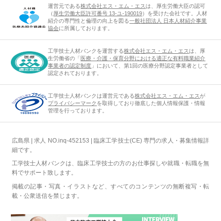
運営元である
株式会社エス・エム・エス
は、厚生労働大臣の認可
（
厚生労働大臣許可番号 13-ユ-190019
）を受けた会社です。人材
紹介の専門性と倫理の向上を図る
一般社団法人 日本人材紹介事業
協会
に所属しております。
工学技士人材バンクを運営する
株式会社エス・エム・エス
は、厚
生労働省の「
医療・介護・保育分野における適正な有料職業紹介
事業者の認定制度
」において、第1回の医療分野認定事業者として
認定されております。
工学技士人材バンクは運営元である
株式会社エス・エム・エス
が
プライバシーマーク
を取得しており徹底した個人情報保護・情報
管理を行っております。
広島県 | 求人 NO.inq-452153 | 臨床工学技士(CE) 専門の求人・募集情報詳
細です。
工学技士人材バンクは、臨床工学技士の方のお仕事探しや就職・転職を無
料でサポート致します。
掲載の記事・写真・イラストなど、すべてのコンテンツの無断複写・転
載・公衆送信を禁じます。