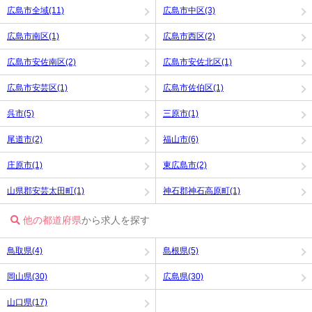
広島市全域(11)
広島市中区(3)
広島市南区(1)
広島市西区(2)
広島市安佐南区(2)
広島市安佐北区(1)
広島市安芸区(1)
広島市佐伯区(1)
呉市(5)
三原市(1)
尾道市(2)
福山市(6)
庄原市(1)
東広島市(2)
山県郡安芸太田町(1)
神石郡神石高原町(1)
他の都道府県
から求人を探す
鳥取県(4)
島根県(5)
岡山県(30)
広島県(30)
山口県(17)