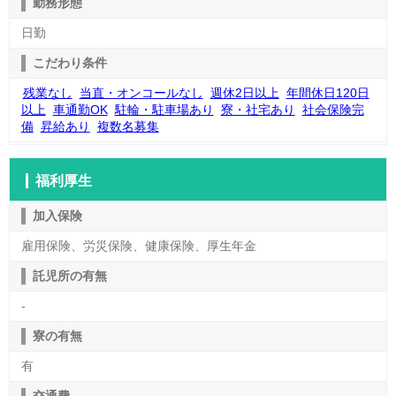
勤務形態
日勤
こだわり条件
残業なし
当直・オンコールなし
週休2日以上
年間休日120日
以上
車通勤OK
駐輪・駐車場あり
寮・社宅あり
社会保険完
備
昇給あり
複数名募集
福利厚生
加入保険
雇用保険、労災保険、健康保険、厚生年金
託児所の有無
-
寮の有無
有