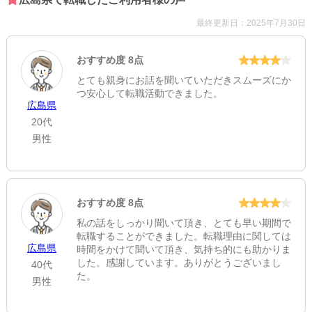
病院
最終更新日：2025年7月30日
法人名
安芸太田町
おすすめ度 8点
診療項目
とても親身にお話を聞いていただきスムーズにか
つ安心して転職活動できました。
内科・精神科・外科・整形外科・脳神経外科・婦人科・眼科・
広島県
耳鼻咽喉科・皮膚科・泌尿器科・麻酔科・リハビリテーション
20代
科・透析
男性
診療時間
月～土 8:30～11:30 0
休診日
おすすめ度 8点
日・祝
私の話をしっかり聞いて頂き、とても早い期間で
転職することができました。転職理由に関しては
病床数
広島県
時間をかけて聞いて頂き、気持ち的にも助かりま
した。感謝しています。ありがとうございまし
95
40代
た。
男性
一般病棟
53