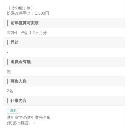
［その他手当］
処遇改善手当：1,500円
前年度賞与実績
年2回 合計1.2ヶ月分
昇給
-
退職金有無
無
募集人数
2名
仕事内容
透析
透析室での透析業務全般
(変更の範囲) -