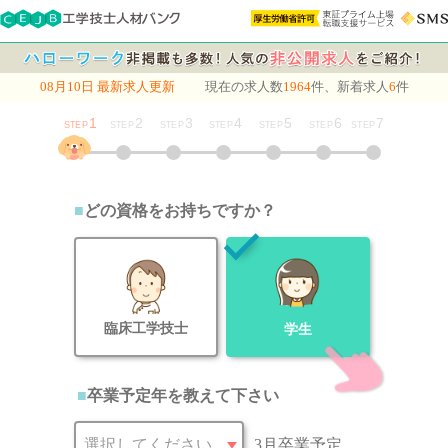
08月10日 最新求人更新
現在の求人数
1964
件、新着求人
6
件
1
2
3
4
5
6
7
STEP
STEP
STEP
STEP
STEP
STEP
STEP
どの資格をお持ちですか？
ご希
臨床工学技士
学生
卒業予定年を教えて下さい
3月卒業予定