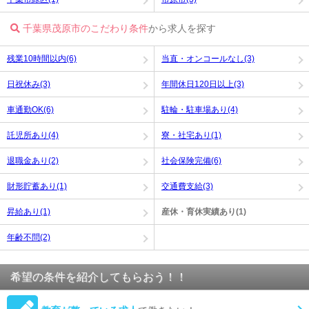
千葉県茂原市のこだわり条件
から求人を探す
残業10時間以内(6)
当直・オンコールなし(3)
日祝休み(3)
年間休日120日以上(3)
車通勤OK(6)
駐輪・駐車場あり(4)
託児所あり(4)
寮・社宅あり(1)
退職金あり(2)
社会保険完備(6)
財形貯蓄あり(1)
交通費支給(3)
昇給あり(1)
産休・育休実績あり(1)
年齢不問(2)
希望の条件を紹介してもらおう！！