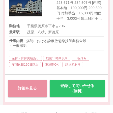
223,671円-234,507円 [内訳]
基本給 190,000円-200,500
円 付加手当 15,000円 物価
手当 3,000円 賃上対応手
当 15,671円-16,007円 [その
勤務地
千葉県茂原市下永吉796
他手当] 夜間二次救急手当
最寄駅
茂原、八積、新茂原
25,000円/回 ＜非常勤＞ 【時
給】1,515円
仕事内容
病院における診療放射線技師業務全般
・一般撮影
・CT
・X線TV
産休・育休実績あり
残業10時間以内
日祝休み
・骨密度検査
・ポータブル
年間休日120日以上
車通勤OK
託児所あり
・その他、付随する業務等
登録して問い合せる
詳細を見る
(無料)