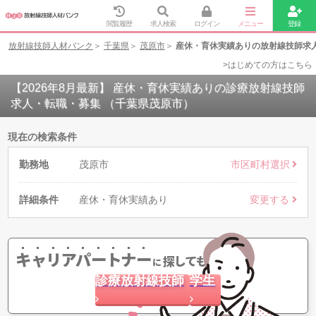
閲覧履歴
求人検索
ログイン
メニュー
登録
放射線技師人材バンク
千葉県
茂原市
産休・育休実績ありの放射線技師求
>はじめての方はこちら
【2026年8月最新】 産休・育休実績ありの診療放射線技師
求人・転職・募集 （千葉県茂原市）
現在の検索条件
勤務地
茂原市
市区町村選択
詳細条件
産休・育休実績あり
変更する
キャリアパートナー
探してもらう
に
診療放射線技師
学生