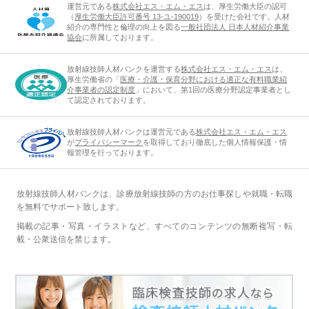
運営元である
株式会社エス・エム・エス
は、厚生労働大臣の認可
（
厚生労働大臣許可番号 13-ユ-190019
）を受けた会社です。人材
紹介の専門性と倫理の向上を図る
一般社団法人 日本人材紹介事業
協会
に所属しております。
放射線技師人材バンクを運営する
株式会社エス・エム・エス
は、
厚生労働省の「
医療・介護・保育分野における適正な有料職業紹
介事業者の認定制度
」において、第1回の医療分野認定事業者とし
て認定されております。
放射線技師人材バンクは運営元である
株式会社エス・エム・エス
が
プライバシーマーク
を取得しており徹底した個人情報保護・情
報管理を行っております。
放射線技師人材バンクは、診療放射線技師の方のお仕事探しや就職・転職
を無料でサポート致します。
掲載の記事・写真・イラストなど、すべてのコンテンツの無断複写・転
載・公衆送信を禁じます。