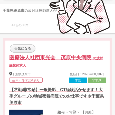
1
千葉県茂原市
の放射線技師求人が
件 見つかりました
<< 前の30件
1
次の30件 >>
気になる
医療法人社団東光会 茂原中央病院
の放射
線技師求人
千葉県
茂原市
更新日：2026年08月07日
産休・育休実績あり
常勤
非常勤
【常勤/非常勤】一般撮影、CT経験活かせます！大
手グループの地域密着病院でのお仕事です＠千葉県
茂原市
給与
＜常勤＞ 【月給】