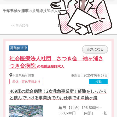
1
千葉県袖ケ浦市
の放射線技師求人が
件 見つかりました
<< 前の30件
1
次の30件 >>
募集休止中
気になる
社会医療法人社団 さつき会 袖ヶ浦さ
つき台病院
の放射線技師求人
千葉県
袖ケ浦市
更新日：2025年09月17日
産休・育休実績あり
常勤
409床の総合病院！2次救急事業所！経験をしっかり
と積んでいける事業所でのお仕事です＠袖ヶ浦
給与
【月給】196,500円～
368,500円 ［内訳］ 基