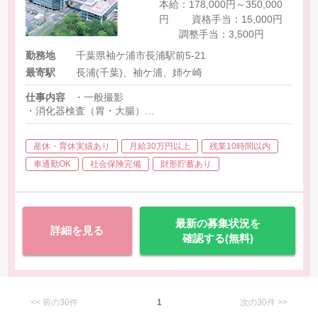
本給：178,000円～350,000
円 資格手当：15,000円
調整手当：3,500円
勤務地
千葉県袖ケ浦市長浦駅前5-21
最寄駅
長浦(千葉)、袖ケ浦、姉ケ崎
仕事内容
・一般撮影
・消化器検査（胃・大腸）
・ＣＴ検査（64列）
・ＭＲＩ検査（1.5Ｔ）
産休・育休実績あり
月給30万円以上
残業10時間以内
・マンモグラフィー
・ポータブル撮影
車通勤OK
社会保険完備
財形貯蓄あり
・外科用イメージ
・健診業務
・関連施設への出張あり
最新の募集状況を
詳細を見る
確認する(無料)
<< 前の30件
1
次の30件 >>