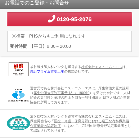
お電話でのご登録・お問合せ
0120-95-2076
※携帯・PHSからもご利用になれます
受付時間
【平日】9:30～20:00
放射線技師人材バンクを運営する
株式会社エス・エム・エス
は、
東証プライム市場上場
の株式会社です。
運営元である
株式会社エス・エム・エス
は、厚生労働大臣の認可
（
厚生労働大臣許可番号 13-ユ-190019
）を受けた会社です。人材
紹介の専門性と倫理の向上を図る
一般社団法人 日本人材紹介事業
協会
に所属しております。
放射線技師人材バンクを運営する
株式会社エス・エム・エス
は、
厚生労働省の「
医療・介護・保育分野における適正な有料職業紹
介事業者の認定制度
」において、第1回の医療分野認定事業者とし
て認定されております。