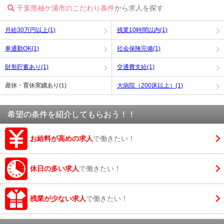
千葉県袖ケ浦市のこだわり条件
から求人を探す
月給30万円以上(1)
残業10時間以内(1)
車通勤OK(1)
社会保険完備(1)
財形貯蓄あり(1)
交通費支給(1)
産休・育休実績あり(1)
大病院（200床以上）(1)
希望の条件を紹介してもらおう！！
お給料が高めの求人
で働きたい！
休日の多い求人
で働きたい！
残業が少ない求人
で働きたい！