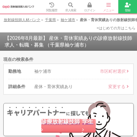
閲覧履歴
求人検索
ログイン
メニュー
登録
放射線技師人材バンク
千葉県
袖ケ浦市
産休・育休実績ありの放射線技師
>はじめての方はこちら
【2026年8月最新】 産休・育休実績ありの診療放射線技師
求人・転職・募集 （千葉県袖ケ浦市）
現在の検索条件
勤務地
袖ケ浦市
市区町村選択
詳細条件
産休・育休実績あり
変更する
キャリアパートナー
探してもらう
に
診療放射線技師
学生