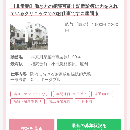
【非常勤】働き方の相談可能！訪問診療に力を入れ
ているクリニックでのお仕事です＠座間市
給与
【時給】 1,500円-2,200
円
勤務地
神奈川県座間市栗原1199-4
最寄駅
相武台前、小田急相模原、座間
仕事内容
院内における診療放射線技師業務
一般撮影、CT、ポータブル
（撮影以外の電子カルテ記録、申し送り、地域連携業務等もあり
当直・オンコールなし
年間休日120日以上
車通勤OK
駐輪・駐車場あり
社会保険完備
年齢不問
最新の募集状況を
詳細を見る