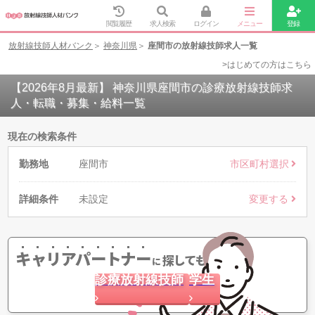
閲覧履歴
求人検索
ログイン
メニュー
登録
放射線技師人材バンク
神奈川県
座間市の放射線技師求人一覧
>はじめての方はこちら
【2026年8月最新】 神奈川県座間市の診療放射線技師求
人・転職・募集・給料一覧
現在の検索条件
勤務地
座間市
市区町村選択
詳細条件
未設定
変更する
キャリアパートナー
探してもらう
に
診療放射線技師
学生