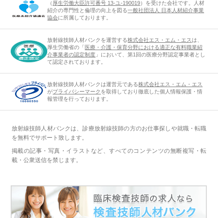
（
厚生労働大臣許可番号 13-ユ-190019
）を受けた会社です。人材
紹介の専門性と倫理の向上を図る
一般社団法人 日本人材紹介事業
協会
に所属しております。
放射線技師人材バンクを運営する
株式会社エス・エム・エス
は、
厚生労働省の「
医療・介護・保育分野における適正な有料職業紹
介事業者の認定制度
」において、第1回の医療分野認定事業者とし
て認定されております。
放射線技師人材バンクは運営元である
株式会社エス・エム・エス
が
プライバシーマーク
を取得しており徹底した個人情報保護・情
報管理を行っております。
放射線技師人材バンクは、診療放射線技師の方のお仕事探しや就職・転職
を無料でサポート致します。
掲載の記事・写真・イラストなど、すべてのコンテンツの無断複写・転
載・公衆送信を禁じます。