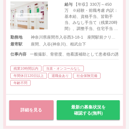
給与
【年収】330万～450
万 ※経験・前職考慮 内訳：
基本給、資格手当、皆勤手
当、みなし手当て（残業20時
間）、調整手当、住宅手当 ※
法人内他施設にて勤務の可能
勤務地
神奈川県座間市入谷西3-18-1 座間駅前クリニックビル2F
性アリ 【時給】2,000円～
最寄駅
座間、入谷(神奈川)、相武台下
2,200円
仕事内容
一般撮影、骨密度、他看護補助として患者様の誘導な
残業10時間以内
当直・オンコールなし
年間休日120日以上
退職金あり
社会保険完備
年齢不問
最新の募集状況を
詳細を見る
確認する(無料)