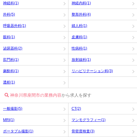
神経科(1)
神経内科(1)
外科(5)
整形外科(4)
呼吸器外科(1)
婦人科(1)
眼科(1)
皮膚科(1)
泌尿器科(2)
性病科(1)
肛門科(1)
放射線科(1)
麻酔科(1)
リハビリテーション科(3)
透析(1)
神奈川県座間市の業務内容
から求人を探す
一般撮影(5)
CT(2)
MRI(1)
マンモグラフィー(1)
ポータブル撮影(1)
骨密度検査(3)