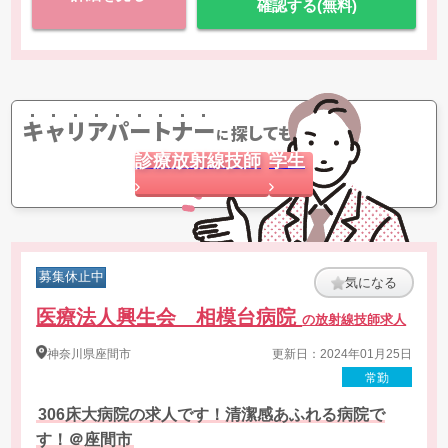
確認する(無料)
キャリアパートナー
探してもらう
に
診療放射線技師
学生
募集休止中
気になる
医療法人興生会 相模台病院
の放射線技師求人
神奈川県
座間市
更新日：2024年01月25日
常勤
306床大病院の求人です！清潔感あふれる病院で
す！＠座間市