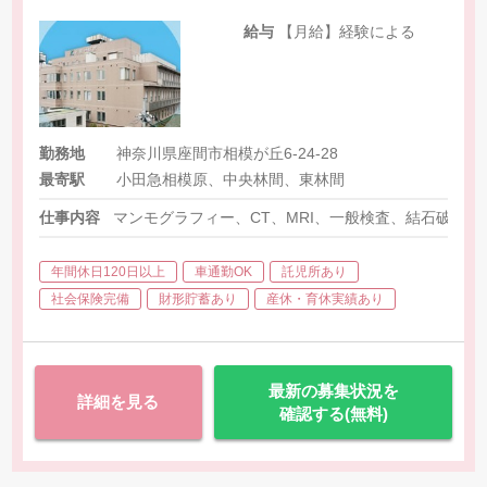
給与
【月給】経験による
勤務地
神奈川県座間市相模が丘6-24-28
最寄駅
小田急相模原、中央林間、東林間
仕事内容
マンモグラフィー、CT、MRI、一般検査、結石破砕
年間休日120日以上
車通勤OK
託児所あり
社会保険完備
財形貯蓄あり
産休・育休実績あり
最新の募集状況を
詳細を見る
確認する(無料)