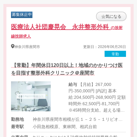
募集休止中
気になる
医療法人社団慶晃会 永井整形外科
の放射
線技師求人
神奈川県
座間市
更新日：2026年06月26日
常勤
【常勤】年間休日120日以上！地域のかかりつけ医
を目指す整形外科クリニック＠座間市
給与
【月給】267,000
円-350,000円 [内訳] 基本
給:204,500円-268,900円 定額
時間外:62,500円-81,700円
※45時間分支給。超える場合
の割増賃金は追加で支給
勤務地
神奈川県座間市相模が丘１－２５－１リビオタワー小田急相模原コモンズざま
最寄駅
小田急相模原、東林間、相武台前