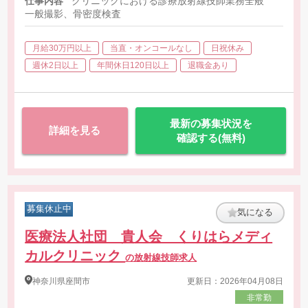
仕事内容
クリニックにおける診療放射線技師業務全般
一般撮影、骨密度検査
月給30万円以上
当直・オンコールなし
日祝休み
週休2日以上
年間休日120日以上
退職金あり
最新の募集状況を
詳細を見る
確認する(無料)
募集休止中
気になる
医療法人社団 貴人会 くりはらメディ
カルクリニック
の放射線技師求人
神奈川県
座間市
更新日：2026年04月08日
非常勤