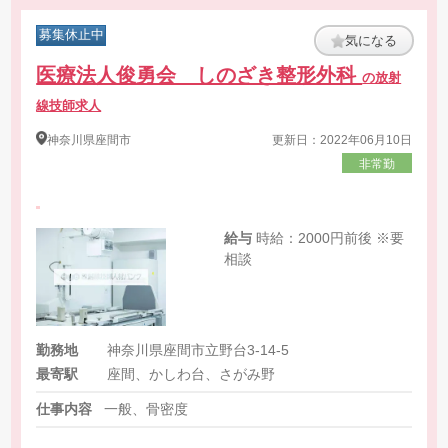
募集休止中
気になる
医療法人俊勇会 しのざき整形外科
の放射
線技師求人
神奈川県
座間市
更新日：2022年06月10日
非常勤
給与
時給：2000円前後 ※要
相談
勤務地
神奈川県座間市立野台3-14-5
最寄駅
座間、かしわ台、さがみ野
仕事内容
一般、骨密度