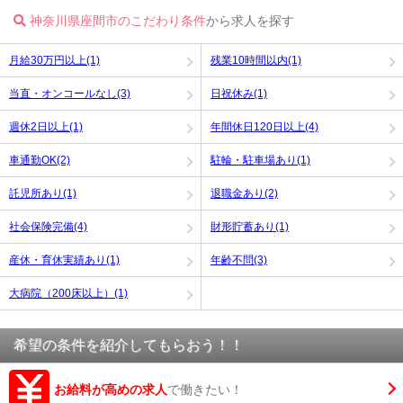
神奈川県座間市のこだわり条件
から求人を探す
月給30万円以上(1)
残業10時間以内(1)
当直・オンコールなし(3)
日祝休み(1)
週休2日以上(1)
年間休日120日以上(4)
車通勤OK(2)
駐輪・駐車場あり(1)
託児所あり(1)
退職金あり(2)
社会保険完備(4)
財形貯蓄あり(1)
産休・育休実績あり(1)
年齢不問(3)
大病院（200床以上）(1)
希望の条件を紹介してもらおう！！
お給料が高めの求人
で働きたい！