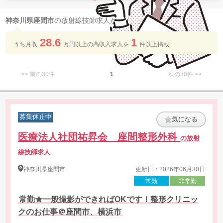
5
神奈川県座間市
の放射線技師求人が
件 見つかりました
28.6
1
うち月収
万円以上の​高収入求人を​
件以上​掲載
<< 前の30件
1
次の30件 >>
募集休止中
気になる
医療法人社団祐昇会 座間整形外科
の放射
線技師求人
神奈川県
座間市
更新日：2026年06月30日
常勤
非常勤
常勤★一般撮影ができればOKです！整形クリニッ
クのお仕事＠座間市、横浜市