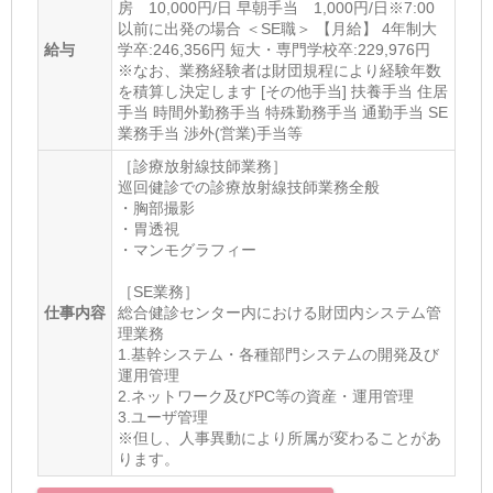
房 10,000円/日 早朝手当 1,000円/日※7:00
以前に出発の場合 ＜SE職＞ 【月給】 4年制大
給与
学卒:246,356円 短大・専門学校卒:229,976円
※なお、業務経験者は財団規程により経験年数
を積算し決定します [その他手当] 扶養手当 住居
手当 時間外勤務手当 特殊勤務手当 通勤手当 SE
業務手当 渉外(営業)手当等
［診療放射線技師業務］
巡回健診での診療放射線技師業務全般
・胸部撮影
・胃透視
・マンモグラフィー
［SE業務］
仕事内容
総合健診センター内における財団内システム管
理業務
1.基幹システム・各種部門システムの開発及び
運用管理
2.ネットワーク及びPC等の資産・運用管理
3.ユーザ管理
※但し、人事異動により所属が変わることがあ
ります。