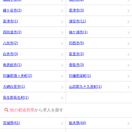
鎌ケ谷市(2)
君津市(3)
富津市(1)
浦安市(11)
四街道市(2)
袖ケ浦市(1)
八街市(2)
印西市(5)
白井市(3)
富里市(2)
南房総市(1)
香取市(3)
印旛郡酒々井町(2)
印旛郡栄町(1)
大網白里市(1)
山武郡九十九里町(1)
長生郡長生村(1)
他の都道府県
から求人を探す
茨城県(61)
栃木県(44)