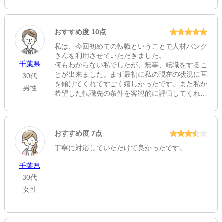
おすすめ度 10点
私は、今回初めての転職ということで人材バンク
さんを利用させていただきました。
千葉県
何もわからない私でしたが、無事、転職をするこ
とが出来ました。まず最初に私の現在の状況に耳
30代
を傾けてくれてすごく嬉しかったです。また私が
男性
希望した転職先の条件を客観的に評価してくれ
て、現状況含めて転職に悩んでいた私の背中を押
しくれて非常に心強く、とても頼りになりまし
た。面接の練習の際には、私が文章を読むことに
必死になってた点など改善が必要なところを丁寧
おすすめ度 7点
に指導していただき、今後もし転職活動をする際
丁寧に対応していただけて良かったです。
に役立つ知識を教えていただきました。とても感
謝してます。ありがとうございました。
千葉県
30代
女性