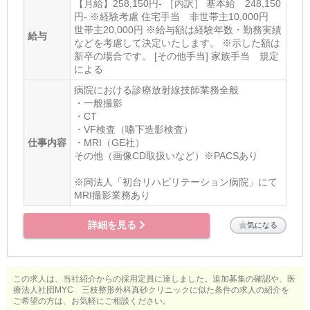
【月給】258,150円- ［内訳］ 基本給 248,150
円- ※経験考慮 住宅手当 非世帯主10,000円
世帯主20,000円 ※給与額は経験年数・勤務実績
給与
などを考慮して決定いたします。 ※示した額は
新卒の場合です。 [その他手当] 家族手当 規定
による
病院における診療放射線技師業務全般
・一般撮影
・CT
・VF検査（嚥下造影検査）
仕事内容
・MRI（GE社）
その他（画像CD取扱いなど）※PACSあり
※同法人「初台リハビリテーション病院」にて
MRI撮影業務あり
詳細を見る
気になる
この求人は、当社紹介からの採用定員に達しました。追加募集の確認や、医
療法人社団MYC 三枝整形外科真砂クリニックに似た条件の求人の紹介を
ご希望の方は、お気軽にご相談ください。