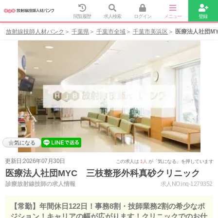
閲覧履歴
求人検索
ログイン
メニュー
登録
放射線技師人材バンク
千葉県
千葉市全域
千葉市美浜区
医療法人社団M
気になる
更新日:2026年07月30日
この求人は
1人
が「気になる」を押しています
医療法人社団MYC 三枝整形外科真砂クリニック
診療放射線技師の求人情報
求人NO.inq-1279352
【常勤】年間休日122日！事務8割・技師業務2割の希少なポ
ジション！キャリアの幅が広がります！クリニックでのお仕