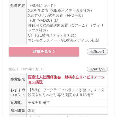
仕事内容
〈機種について〉
X線発生装置（GE横河メディカル社製）
X線デジタル透視装置（FPD搭載）
（SHIMADZU社製）
外科用Ｘ線画像診断装置（Cアーム）（フィリ
ップス社製）
CT（GE横河メディカル社製）
マンモグラフィー（GE横河メディカル社製）
詳細を見る
気になる
更新日：2026年08月07日
気になる
医療法人社団輝生会 船橋市立リハビリテーシ
事業所名
ョン病院
おすすめ
【常勤】ワークライフバランスが整います！公
コメント
設民営のリハビリ専門病院です＠船橋市
勤務地
千葉県船橋市
雇用形態
常勤