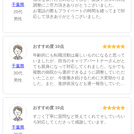
千葉県
調整にご尽力頂きありがとうございました。
お電話の際もプライベートの時間を縫ってまで対
20代
応して頂きありがとうございました。
男性
おすすめ度 10点
年齢的にも転職活動は厳しいものになると思って
いましたが、担当のキャリアパートナーさんがと
千葉県
ても親身になって対応してくれました。なかでも
複数の病院から選択できるように調整していただ
30代
いたことが、今後働き続けるために大変助かりま
男性
した。また、進捗状況なども逐一報告していただ
けたので不安なく転職活動をおこなうことができ
ました。キャリアパートナーさんのご尽力で自分
に合った職場に巡り会えたと思っております。あ
りがとございました！
おすすめ度 10点
知り合いで転職活動を考えている人にも是非紹介
すごく丁寧に質問など答えてくれてそしていろい
したいと思いますし、私自身何かあったときはま
ろ対応してくださって感謝しています。
たキャリアパートナーさんに相談したいと思って
千葉県
おります。今後ともよろしくお願い致します。