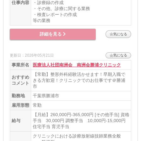
仕事内容
・診療録の作成
・その他、診療に関する業務
・検査レポートの作成
等の業務
詳細を見る
気になる
更新日：2026年05月21日
気になる
事業所名
医療法人社団南洲会 南洲会勝浦クリニック
【常勤】整形外科経験活かせます！早期入職で
おすすめ
きる方歓迎！クリニックでのお仕事です＠勝浦
コメント
市
勤務地
千葉県勝浦市
雇用形態
常勤
【月給】260,000円-365,000円 [その他手当] 資格
給与
手当 30,000円 調整手当 10,000円-15,000円
住宅手当 育児手当
クリニックにおける診療放射線技師業務全般