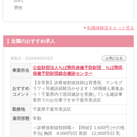
20代
男性
転職体験談をもっと見る
近隣のおすすめ求人
更新日：2026年08月03日
気になる
公益財団法人ちば県民保健予防財団 ちば県民
事業所名
保健予防財団総合健診センター
【非常勤】診療放射線技師は胃透視、マンモグ
おすすめ
ラフィ等健診経験活かせます！SE職種も募集あ
コメント
り！千葉県内で巡回健診を実施している健診事
業所でのお仕事です＠千葉市美浜区
勤務地
千葉県千葉市美浜区
雇用形態
常勤
＜診療放射線技師職＞ 【時給】1,600円 [その他
手当] 胸部 8,000円/日 胃部 12,000円/日 乳