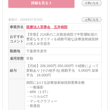
詳細を見る
気になる
更新日：2026年07月10日
気になる
事業所名
医療法人芙蓉会 五井病院
【常勤】214床の二次救急病院で中堅層歓迎の
おすすめ
豊富なモダリティを経験可能な診療放射線技師
コメント
の求人＠市原市
勤務地
千葉県市原市
雇用形態
常勤
【月給】206,000円-350,000円 ※経験によって
給与
変動あり [その他手当] 精勤手当 5,000円 加算
手当 18,000円
病院における診療放射線技師業務全般
・一般撮影
・MRI（1.5T）
・ヘリカルCT
・マンモグラフィー
・胃透視