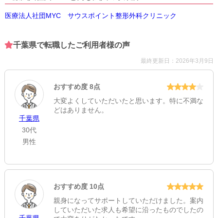
診療所
医療法人社団MYC サウスポイント整形外科クリニック
法人名
医療法人社団MYC
千葉県で転職したご利用者様の声
診療項目
最終更新日：2026年3月9日
整形外科・リウマチ科・リハビリテーション科
おすすめ度 8点
住所
大変よくしていただいたと思います。特に不満な
千葉県千葉市美浜区真砂1-12-12
[地図]
どはありません。
千葉県
最寄り駅1
30代
男性
稲毛海岸
最寄り駅2
検見川浜
おすすめ度 10点
最寄り駅3
親身になってサポートしていただけました。案内
京成稲毛
していただいた求人も希望に沿ったものでしたの