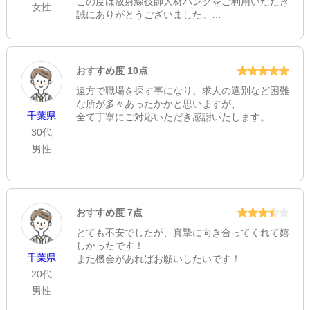
この度は放射線技師人材バンクをご利用いただき
女性
誠にありがとうございました。
お電話でのご連絡が多くなり、ご負担をおかけし
誠に申し訳ございませんでした。
メールのご希望に対する配慮が至らず、深く反省
しております。
おすすめ度 10点
今後は皆様のペースに寄り添った安心できるサポ
遠方で職場を探す事になり、求人の選別など困難
ートに努めてまいります。
な所が多々あったかかと思いますが、
千葉県
全て丁寧にご対応いただき感謝いたします。
30代
男性
おすすめ度 7点
とても不安でしたが、真摯に向き合ってくれて嬉
しかったです！
千葉県
また機会があればお願いしたいです！
20代
男性