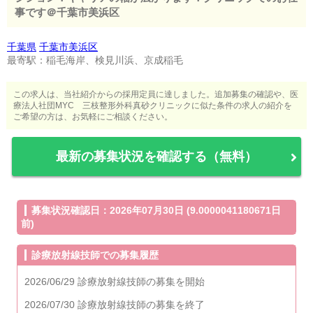
事です＠千葉市美浜区
千葉県
千葉市美浜区
最寄駅：稲毛海岸、検見川浜、京成稲毛
この求人は、当社紹介からの採用定員に達しました。追加募集の確認や、医
療法人社団MYC 三枝整形外科真砂クリニックに似た条件の求人の紹介を
ご希望の方は、お気軽にご相談ください。
最新の募集状況を確認する（無料）
募集状況確認日：2026年07月30日 (9.0000041180671日
前)
診療放射線技師での募集履歴
2026/06/29 診療放射線技師の募集を開始
2026/07/30 診療放射線技師の募集を終了