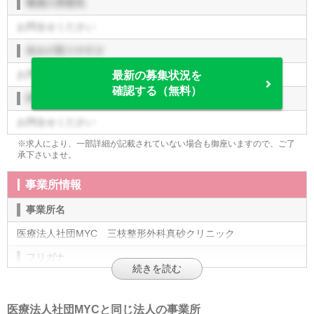
職場の雰囲気
お問合せください
休みの取りやすさ
お問合せください
最新の募集状況を
確認する（無料）
評価制度
お問合せください
※求人により、一部詳細が記載されていない場合も御座いますので、ご了
承下さいませ。
事業所情報
事業所名
医療法人社団MYC 三枝整形外科真砂クリニック
フリガナ
ｻｪｸﾞｻｾｨｹｨｹﾞｶﾏｻｺﾞｸﾘﾆｯｸ
施設形態
医療法人社団MYCと同じ法人の事業所