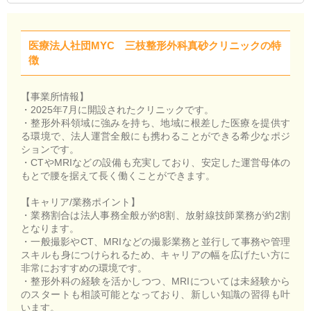
医療法人社団MYC 三枝整形外科真砂クリニックの特
徴
【事業所情報】
・2025年7月に開設されたクリニックです。
・整形外科領域に強みを持ち、地域に根差した医療を提供す
る環境で、法人運営全般にも携わることができる希少なポジ
ションです。
・CTやMRIなどの設備も充実しており、安定した運営母体の
もとで腰を据えて長く働くことができます。
【キャリア/業務ポイント】
・業務割合は法人事務全般が約8割、放射線技師業務が約2割
となります。
・一般撮影やCT、MRIなどの撮影業務と並行して事務や管理
スキルも身につけられるため、キャリアの幅を広げたい方に
非常におすすめの環境です。
・整形外科の経験を活かしつつ、MRIについては未経験から
のスタートも相談可能となっており、新しい知識の習得も叶
います。