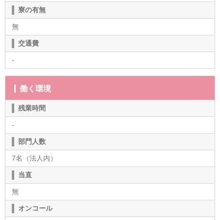
寮の有無
無
交通費
-
働く環境
残業時間
-
部門人数
7名（法人内）
当直
無
オンコール