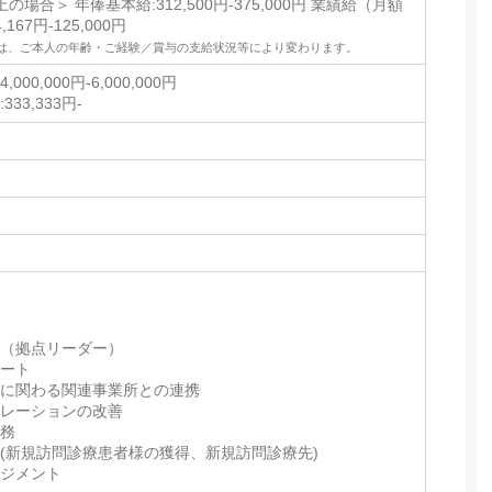
以上の場合＞ 年俸基本給:312,500円-375,000円 業績給（月額
,167円-125,000円
は、ご本人の年齢・ご経験／賞与の支給状況等により変わります。
000,000円-6,000,000円
33,333円-
佐（拠点リーダー）
ポート
療に関わる関連事業所との連携
ペレーションの改善
業務
(新規訪問診療患者様の獲得、新規訪問診療先)
ネジメント