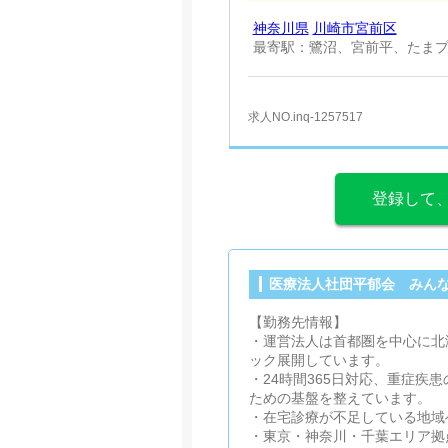
神奈川県
川崎市宮前区
最寄駅：鷺沼、宮前平、たま
求人NO.inq-1257517
登録して
医療法人社団平郁会 みん
【勤務先情報】
・運営法人は首都圏を中心に北
ック展開しています。
・24時間365日対応、重症
ための基盤を整えています。
・在宅診療が不足している地域
・東京・神奈川・千葉エリア拠