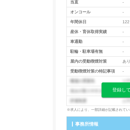
当直
-
オンコール
-
年間休日
122
産休・育休取得実績
-
車通勤
-
駐輪・駐車場有無
-
屋内の受動喫煙対策
あ
受動喫煙対策の特記事項
-
職場の雰囲気
お
登録し
休みの取りやすさ
お
評価制度
お
※求人により、一部詳細が記載されてい
事務所情報