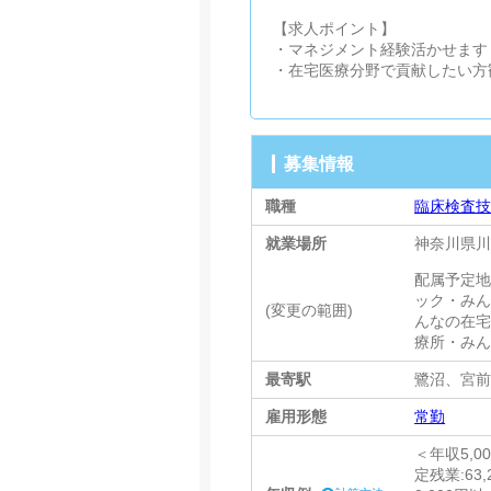
【求人ポイント】
・マネジメント経験活かせます
・在宅医療分野で貢献したい方
募集情報
職種
臨床検査
就業場所
神奈川県川
配属予定地
ック・み
(変更の範囲)
んなの在宅
療所・み
最寄駅
鷺沼、宮
雇用形態
常勤
＜年収5,00
定残業:63