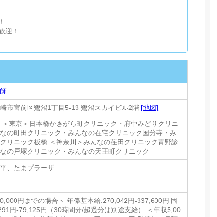
！
歓迎！
技師
崎市宮前区鷺沼1丁目5-13 鷺沼スカイビル2階
[地図]
 ＜東京＞日本橋かきがら町クリニック・府中みどりクリニ
んなの町田クリニック・みんなの在宅クリニック国分寺・み
クリニック板橋 ＜神奈川＞みんなの荏田クリニック青野診
んなの戸塚クリニック・みんなの天王町クリニック
前平、たまプラーザ
0,000円までの場合＞ 年俸基本給:270,042円-337,600円 固
,291円-79,125円（30時間分/超過分は別途支給） ＜年収5,00