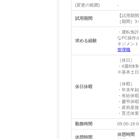
(変更の範囲)
-
【試用期
試用期間
［期間］3
・運転免許
なPC操作が
求める経験
ネジメン
管理職
［休日］
・4週8休
※基本土
［休暇］
休日休暇
・年末年始休日:
・有給休暇
・慶弔休
・産前産
・育児休
勤務時間
09:00-18:
休憩時間
休憩時間