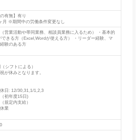
間の有無】有り
ヶ月 ※期間中の労働条件変更なし
（営業活動や帯同業務、相談員業務に入るため） ・基本的
できる方（Excel,Wordが使える方） ・リーダー経験、マ
ト経験のある方
制（シフトによる）
日祝が休みとなります。
 12/30,31,1/1,2,3
（初年度15日)
暇（規定内支給）
後休業
業
00