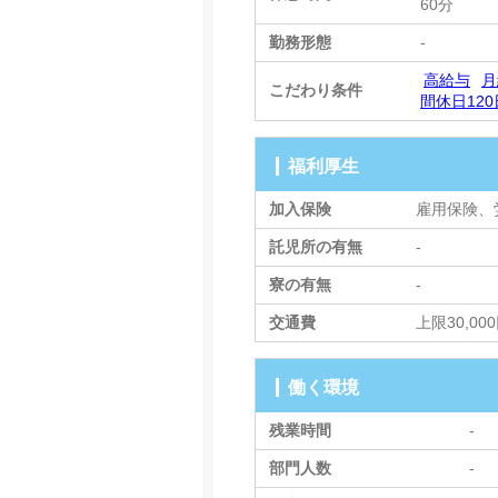
60分
勤務形態
-
高給与
月
こだわり条件
間休日12
福利厚生
加入保険
雇用保険、
託児所の有無
-
寮の有無
-
交通費
上限30,00
働く環境
残業時間
-
部門人数
-