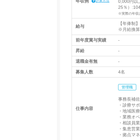
年収例
計算方法
0,000円
25％）:104
※実際の年収
【年俸制】4,
給与
※月給換算:3
前年度賞与実績
-
昇給
-
退職金有無
-
募集人数
4名
管理職
事務長補
・診療サ
仕事内容
・地域医
・業務オ
・相談員
・集患営業
・拠点マ