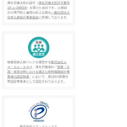
厚生労働大臣の認可（
厚生労働大臣許可番号
13-ユ-190019
）を受けた会社です。人材紹
介の専門性と倫理の向上を図る
一般社団法人
日本人材紹介事業協会
に所属しております。
検査技師人材バンクを運営する
株式会社エ
ス・エム・エス
は、厚生労働省の「
医療・介
護・保育分野における適正な有料職業紹介事
業者の認定制度
」において、第1回の医療分
野認定事業者として認定されております。
株式会社エス・エム・エス