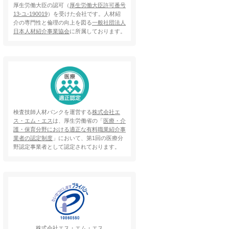
厚生労働大臣の認可（
厚生労働大臣許可番号
13-ユ-190019
）を受けた会社です。人材紹
介の専門性と倫理の向上を図る
一般社団法人
日本人材紹介事業協会
に所属しております。
検査技師人材バンクを運営する
株式会社エ
ス・エム・エス
は、厚生労働省の「
医療・介
護・保育分野における適正な有料職業紹介事
業者の認定制度
」において、第1回の医療分
野認定事業者として認定されております。
株式会社エス・エム・エス