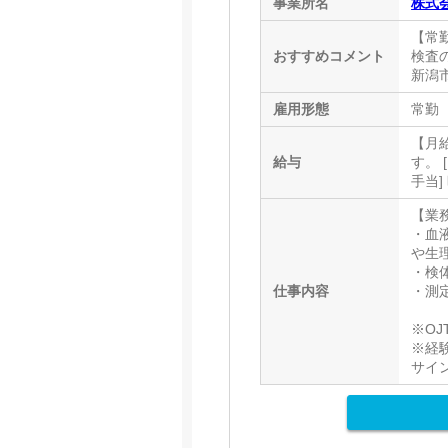
事業所名
株式
【常勤
おすすめコメント
検査の
新潟
雇用形態
常勤
【月給
給与
す。 
手当]
【業
・血
や生
・検
仕事内容
・測
※O
※経
サイ