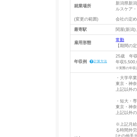
新潟県新潟市
就業場所
ルスケア
(変更の範囲)
会社の定
最寄駅
関屋(新潟
常勤
雇用形態
【期間の
25歳 年収
年収例
計算方法
年収5,50
※実際の年収
・大学卒
東京・神奈川
上記以外の勤
・短大・
東京・神奈川
上記以外の勤
※上記月給
る時間外
[その他手当