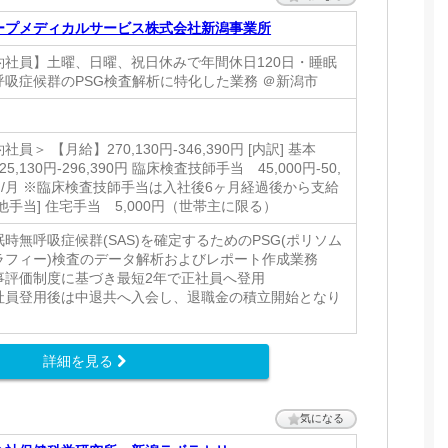
ープメディカルサービス株式会社新潟事業所
約社員】土曜、日曜、祝日休みで年間休日120日・睡眠
呼吸症候群のPSG検査解析に特化した業務 ＠新潟市
社員＞ 【月給】270,130円‐346,390円 [内訳] 基本
25,130円‐296,390円 臨床検査技師手当 45,000円-50,
0円/月 ※臨床検査技師手当は入社後6ヶ月経過後から支給
他手当] 住宅手当 5,000円（世帯主に限る）
時無呼吸症候群(SAS)を確定するためのPSG(ポリソム
ラフィー)検査のデータ解析およびレポート作成業務
事評価制度に基づき最短2年で正社員へ登用
社員登用後は中退共へ入会し、退職金の積立開始となり
。
詳細を見る
気になる