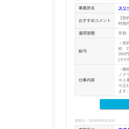
事業所名
スリ
【契
おすすめコメント
時無
雇用形態
常勤
＜契約
給 2
給与
00
[その
・睡眠
ノグ
仕事内容
※人
※正
ます
更新日：2026年05月14日