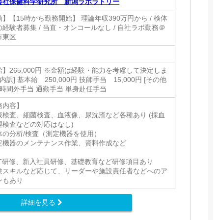
会社保健科学研究所 新潟ラボラトリー
】【15時から勤務開始】 理論年収390万円から / 検体
経験者募集 / 当直・オンコールなし / 自社ラボ勤務＠
市東区
】265,000円 ※金額は経験・能力を考慮して決定しま
[内訳] 基本給 250,000円 技師手当 15,000円 [その他
 時間外手当 通勤手当 単身赴任手当
務内容】
液検査、細菌検査、血液像、尿沈渣など各種あり (採血
理検査などの対応はなし)
体の分析/検査（測定機器を使用）
定機器のメンテナンス作業、資料作成など
JT研修、新入社員研修、基礎教育など研修項目あり
験スキルなど応じて、リーダーや施設責任者などへのア
ンもあり
詳細を見る