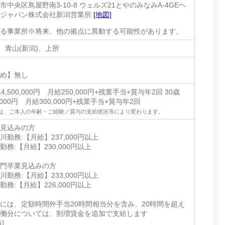
中央区鳥屋野南3-10-8 ウェルズ21とやのみなみA-4GEヘ
・ジャパン株式会社新潟営業所
[地図]
める事業所※将来、他の拠点に異動する可能性があります。
)、青山(新潟)、上所
定め】無し
4,500,000円 月給250,000円+残業手当+賞与年2回 30歳
0,000円 月給300,000円+残業手当+賞与年2回
は、ご本人の年齢・ご経験／賞与の支給状況等により変わります。
業見込みの方
勤務:【月給】237,000円以上
務:【月給】230,000円以上
専門卒業見込みの方
勤務:【月給】233,000円以上
務:【月給】226,000円以上
には、定額時間外手当20時間相当分を含み、20時間を超え
労働分については、割増賃金を追加で支給します
]