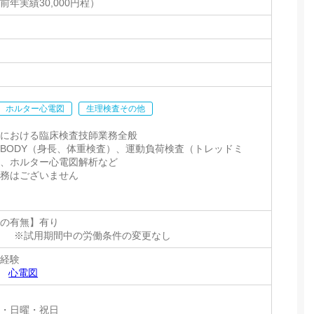
前年実績30,000円程）
ホルター心電図
生理検査その他
クにおける臨床検査技師業務全般
NBODY（身長、体重検査）、運動負荷検査（トレッドミ
）、ホルター心電図解析など
業務はございません
間の有無】有り
ヶ月 ※試用期間中の労働条件の変更なし
ご経験
ー
心電図
曜・日曜・祝日