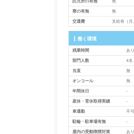
託児所の有無
無
寮の有無
無
交通費
支給有（月上
働く環境
残業時間
あ
部門人数
4名
当直
無
オンコール
無
年間休日
-
産休・育休取得実績
-
車通勤
不
駐輪・駐車場有無
-
屋内の受動喫煙対策
あ