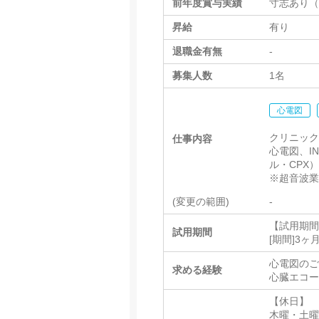
前年度賞与実績
寸志あり（
昇給
有り
退職金有無
-
募集人数
1名
心電図
クリニッ
仕事内容
心電図、I
ル・CPX
※超音波
(変更の範囲)
-
【試用期
試用期間
[期間]3
心電図の
求める経験
心臓エコ
【休日】
木曜・土