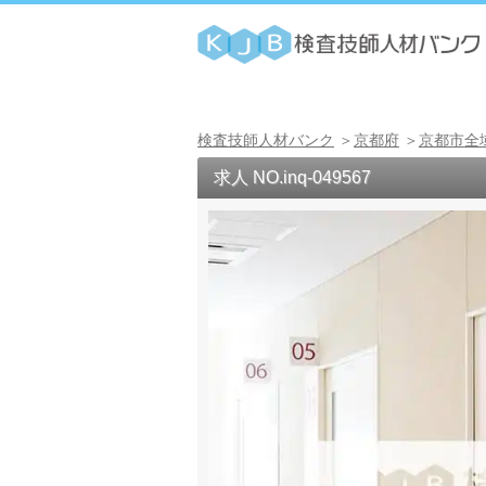
検査技師人材バンク
京都府
京都市全
求人 NO.inq-049567