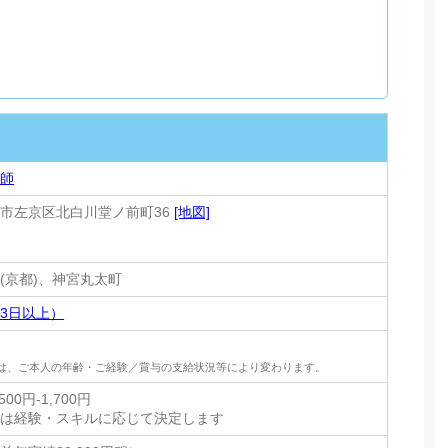
技師
市左京区北白川堂ノ前町36
[地図]
(京都)、神宮丸太町
3日以上）
は、ご本人の年齢・ご経験／賞与の支給状況等により変わります。
00円-1,700円
額は経験・スキルに応じて決定します