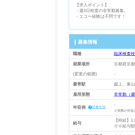
【求人ポイント】
・週3日程度の非常勤募集。
・エコー経験は不問です！
募集情報
職種
臨床検査
就業場所
京都府京都
(変更の範囲)
-
最寄駅
蹴上、東山
雇用形態
非常勤（週
-
年収例
計算方法
※実際の年収
【時給】1,5
給与
※※給与