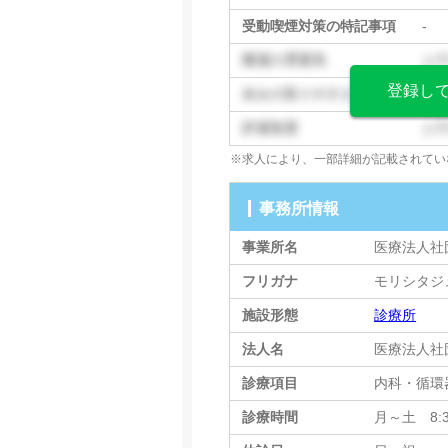
受動喫煙対策の特記事項
-
職場の雰囲気
お
登録し
休みの取りやすさ
お
評価制度
お
※求人により、一部詳細が記載されてい
事務所情報
事業所名
医療法人社
フリガナ
モリシタジ
施設形態
診療所
法人名
医療法人社団
診療項目
内科・循環
診療時間
月～土 8:30