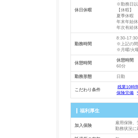
※勤務日
休日休暇
【休暇】
夏季休暇
年末年始
年次有給
8:30-17:30
勤務時間
※上記の間
※月曜/火
休憩時間
休憩時間
60分
勤務形態
日勤
残業10時
こだわり条件
保険完備
福利厚生
雇用保険、
加入保険
勤務状況に