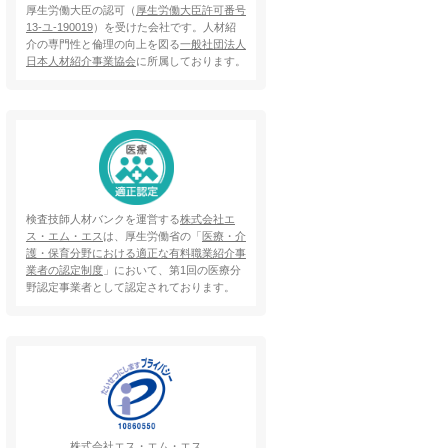
厚生労働大臣の認可（
厚生労働大臣許可番号
13-ユ-190019
）を受けた会社です。人材紹
介の専門性と倫理の向上を図る
一般社団法人
日本人材紹介事業協会
に所属しております。
検査技師人材バンクを運営する
株式会社エ
ス・エム・エス
は、厚生労働省の「
医療・介
護・保育分野における適正な有料職業紹介事
業者の認定制度
」において、第1回の医療分
野認定事業者として認定されております。
株式会社エス・エム・エス