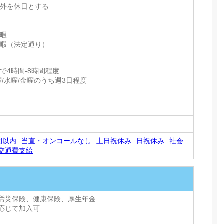
以外を休日とする
休暇
休暇（法定通り）
で4時間-8時間程度
曜/水曜/金曜のうち週3日程度
間以内
当直・オンコールなし
土日祝休み
日祝休み
社会
交通費支給
労災保険、健康保険、厚生年金
応じて加入可