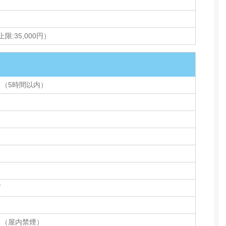
限:35,000円）
り（5時間以内）
可
り（屋内禁煙）