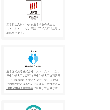
工学技士人材バンクを運営する
株式会社エ
ス・エム・エス
は、
東証プライム市場上場
の
株式会社です。
運営元である
株式会社エス・エム・エス
は、
厚生労働大臣の認可（
厚生労働大臣許可番号
13-ユ-190019
）を受けた会社です。人材紹
介の専門性と倫理の向上を図る
一般社団法人
日本人材紹介事業協会
に所属しております。