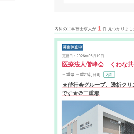
1
内科の工学技士求人が
件 見つかりまし
募集休止中
更新日：2026年06月19日
医療法人偕峰会 くわな
三重県
三重郡朝日町
内科
★偕行会グループ、透析クリ
です★＠三重郡