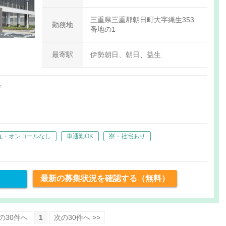
三重県三重郡朝日町大字縄生353
勤務地
番地の1
最寄駅
伊勢朝日、朝日、益生
務
直・オンコールなし
車通勤OK
寮・社宅あり
最新の募集状況を確認する（無料）
前の30件へ
1
次の30件へ >>