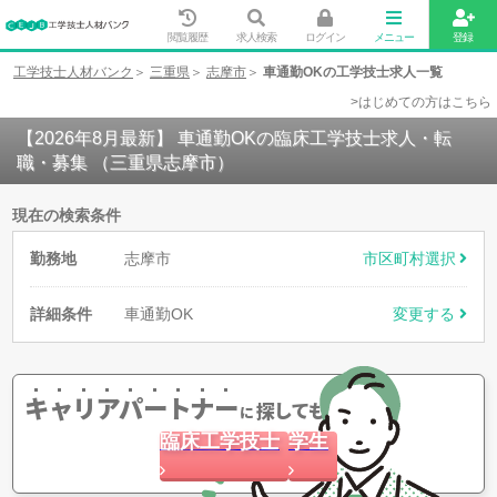
閲覧履歴
求人検索
ログイン
メニュー
登録
工学技士人材バンク
三重県
志摩市
車通勤OKの工学技士求人一覧
>はじめての方はこちら
【2026年8月最新】 車通勤OKの臨床工学技士求人・転
職・募集 （三重県志摩市）
現在の検索条件
勤務地
志摩市
市区町村選択
詳細条件
車通勤OK
変更する
キャリアパートナー
探してもらう
に
臨床工学技士
学生