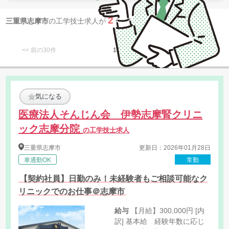
2
三重県志摩市
の工学技士求人が
件 見つかりました
<< 前の30件
1
次の30件 >>
気になる
医療法人そんじん会 伊勢志摩腎クリニ
ック志摩分院
の工学技士求人
三重県
志摩市
更新日：2026年01月28日
車通勤OK
常勤
【契約社員】日勤のみ！未経験者もご相談可能なク
リニックでのお仕事＠志摩市
給与
【月給】300,000円 [内
訳] 基本給 経験年数に応じ