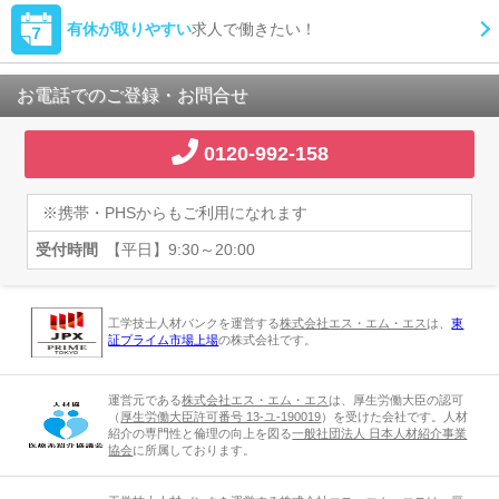
有休が取りやすい
求人で働きたい！
お電話でのご登録・お問合せ
0120-992-158
※携帯・PHSからもご利用になれます
受付時間
【平日】9:30～20:00
工学技士人材バンクを運営する
株式会社エス・エム・エス
は、
東
証プライム市場上場
の株式会社です。
運営元である
株式会社エス・エム・エス
は、厚生労働大臣の認可
（
厚生労働大臣許可番号 13-ユ-190019
）を受けた会社です。人材
紹介の専門性と倫理の向上を図る
一般社団法人 日本人材紹介事業
協会
に所属しております。