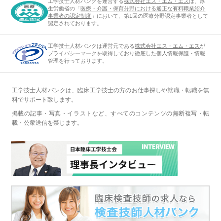
工学技士人材バンクを運営する
株式会社エス・エム・エス
は、厚
生労働省の「
医療・介護・保育分野における適正な有料職業紹介
事業者の認定制度
」において、第1回の医療分野認定事業者として
認定されております。
工学技士人材バンクは運営元である
株式会社エス・エム・エス
が
プライバシーマーク
を取得しており徹底した個人情報保護・情報
管理を行っております。
工学技士人材バンクは、臨床工学技士の方のお仕事探しや就職・転職を無
料でサポート致します。
掲載の記事・写真・イラストなど、すべてのコンテンツの無断複写・転
載・公衆送信を禁じます。