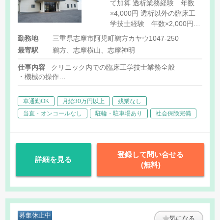
て加算 透析業務経験 年数
×4,000円 透析以外の臨床工
学技士経験 年数×2,000円
[その他手当] 早朝手当 900
勤務地
三重県志摩市阿児町鵜方カヤウ1047-250
円/日 資格手当 透析技術認
最寄駅
鵜方、志摩横山、志摩神明
定士 20,000円/月、透析技術
検定1級 20,000円/月、透析技
仕事内容
クリニック内での臨床工学技士業務全般
術検定2級 10,000円/月 土曜
・機械の操作
祝日手当:1回につき450
・バイタルチェック
・プライミング
円-900円
車通勤OK
月給30万円以上
残業なし
・穿刺、返血、止血 など
当直・オンコールなし
駐輪・駐車場あり
社会保険完備
登録して問い合せる
詳細を見る
(無料)
募集休止中
気になる