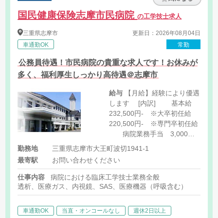
国民健康保険志摩市民病院
の工学技士求人
三重県
志摩市
更新日：2026年08月04日
車通勤OK
常勤
公務員待遇！市民病院の貴重な求人です！お休みが
多く、福利厚生しっかり高待遇＠志摩市
給与
【月給】経験により優遇
します [内訳] 基本給
232,500円- ※大卒初任給
220,500円- ※専門卒初任給
病院業務手当 3,000円
住宅手当 市の規定によ
勤務地
三重県志摩市大王町波切1941-1
る 家族手当 市の規定に
最寄駅
お問い合わせください
よる 【特記事項】 昇給:年
1回
仕事内容
病院における臨床工学技士業務全般
透析、医療ガス、内視鏡、SAS、医療機器（呼吸含む）
車通勤OK
当直・オンコールなし
週休2日以上