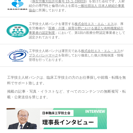
（
厚生労働大臣許可番号 13-ユ-190019
）を受けた会社です。人材
紹介の専門性と倫理の向上を図る
一般社団法人 日本人材紹介事業
協会
に所属しております。
工学技士人材バンクを運営する
株式会社エス・エム・エス
は、厚
生労働省の「
医療・介護・保育分野における適正な有料職業紹介
事業者の認定制度
」において、第1回の医療分野認定事業者として
認定されております。
工学技士人材バンクは運営元である
株式会社エス・エム・エス
が
プライバシーマーク
を取得しており徹底した個人情報保護・情報
管理を行っております。
工学技士人材バンクは、臨床工学技士の方のお仕事探しや就職・転職を無
料でサポート致します。
掲載の記事・写真・イラストなど、すべてのコンテンツの無断複写・転
載・公衆送信を禁じます。