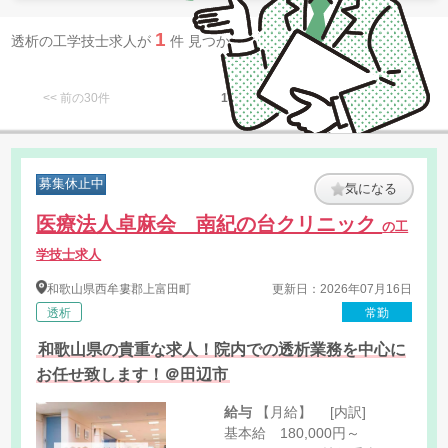
1
透析の工学技士求人が
件 見つかりました。
<< 前の30件
1
次の30件 >>
募集休止中
気になる
医療法人卓麻会 南紀の台クリニック
の工
学技士求人
和歌山県
西牟婁郡上富田町
更新日：2026年07月16日
透析
常勤
和歌山県の貴重な求人！院内での透析業務を中心に
お任せ致します！＠田辺市
給与
【月給】 [内訳]
基本給 180,000円～