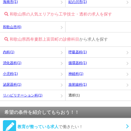
海南市(1)
紀の川市(1)
和歌山県の人気エリアから工学技士・透析の求人を探す
和歌山市(6)
和歌山県西牟婁郡上富田町の診療科目
から求人を探す
内科(1)
呼吸器科(1)
消化器科(1)
循環器科(1)
小児科(1)
神経科(1)
泌尿器科(1)
放射線科(1)
リハビリテーション科(1)
透析(1)
希望の条件を紹介してもらおう！！
教育が整っている求人
で働きたい！