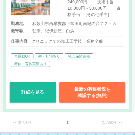
240,000円 技術手当
10,000円～50,000円 資
格手当 [その他手当] 家
族手当
勤務地
和歌山県西牟婁郡上富田町南紀の台７２－３
最寄駅
朝来、紀伊新庄、白浜
仕事内容
クリニックでの臨床工学技士業務全般
車通勤OK
寮・社宅あり
社会保険完備
産休・育休実績あり
最新の募集状況を
詳細を見る
確認する(無料)
<< 前の30件
1
次の30件 >>