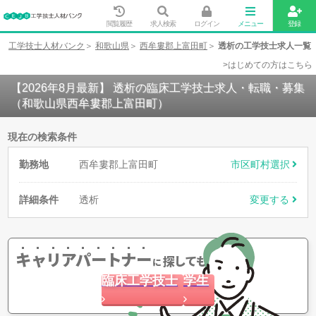
閲覧履歴
求人検索
ログイン
メニュー
登録
工学技士人材バンク
和歌山県
西牟婁郡上富田町
透析の工学技士求人一覧
>はじめての方はこちら
【2026年8月最新】 透析の臨床工学技士求人・転職・募集
（和歌山県西牟婁郡上富田町）
現在の検索条件
勤務地
西牟婁郡上富田町
市区町村選択
詳細条件
透析
変更する
キャリアパートナー
探してもらう
に
臨床工学技士
学生