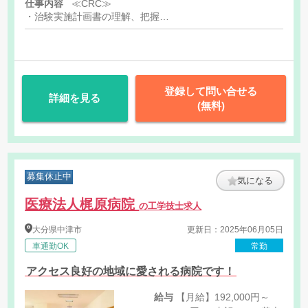
仕事内容
≪CRC≫
・治験実施計画書の理解、把握
・被験者である患者さんへ治験内容説明補助・相談対応
・治験担当医師の補助
・医療機関スタッフへの協力依頼・調整
・検査の同行、治験薬の服用や投薬スケジュールの確認
・治験で得られたデータの入力サポートや資料作成などの事務業
登録して問い合せる
詳細を見る
(無料)
≪SMA≫
・社内や社外の関係者との交渉・相談
・院内スタッフとの調整支援
・治験実施の可能性を確認するための調査
・治験に関する事務的業務の全体支援 等
募集休止中
気になる
医療法人梶原病院
の工学技士求人
大分県
中津市
更新日：2025年06月05日
車通勤OK
常勤
アクセス良好の地域に愛される病院です！
給与
【月給】192,000円～