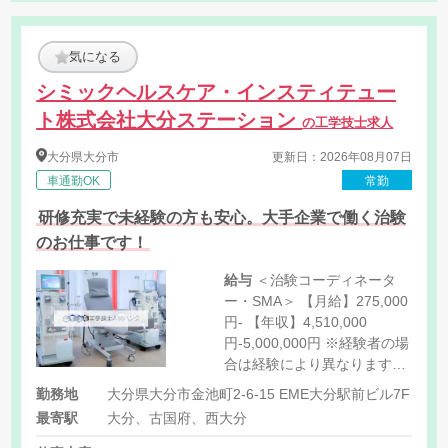
気になる
シミックヘルスケア・インスティテュー
ト株式会社大分ステーション
の工学技士求人
大分県
大分市
更新日：2026年08月07日
車通勤OK
常勤
研修充実で未経験の方も安心。大手企業で働く治験
のお仕事です！
給与
＜治験コーディネータ
ー・SMA＞ 【月給】275,000
円- 【年収】4,510,000
円-5,000,000円 ※経験者の場
合は経験により異なります。
※契約社員は年収の1/12を
勤務地
大分県大分市金池町2-6-15 EME大分駅前ビル7F
月々の給与として支給しま
最寄駅
大分、古国府、西大分
す。 ※残業代支給あり（1分
単位）