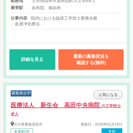
勤務地
大分県由布市湯布院町川上3059-1
円（規定による）
最寄駅
由布院、南由布
仕事内容
院内における臨床工学技士業務全般
・血液浄化療法
・呼吸療法
・医療機器管理 など
最新の募集状況を
詳細を見る
確認する(無料)
募集休止中
気になる
医療法人 新生会 高田中央病院
の工学技士
求人
大分県
豊後高田市
更新日：2026年02月26日
車通勤OK
常勤