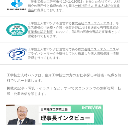
（
厚生労働大臣許可番号 13-ユ-190019
）を受けた会社です。人材
紹介の専門性と倫理の向上を図る
一般社団法人 日本人材紹介事業
協会
に所属しております。
工学技士人材バンクを運営する
株式会社エス・エム・エス
は、厚
生労働省の「
医療・介護・保育分野における適正な有料職業紹介
事業者の認定制度
」において、第1回の医療分野認定事業者として
認定されております。
工学技士人材バンクは運営元である
株式会社エス・エム・エス
が
プライバシーマーク
を取得しており徹底した個人情報保護・情報
管理を行っております。
工学技士人材バンクは、臨床工学技士の方のお仕事探しや就職・転職を無
料でサポート致します。
掲載の記事・写真・イラストなど、すべてのコンテンツの無断複写・転
載・公衆送信を禁じます。