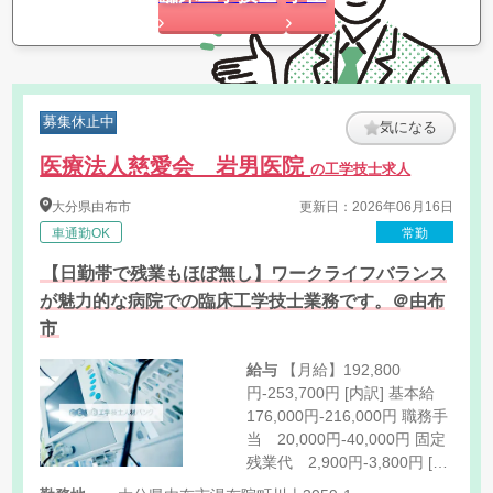
募集休止中
気になる
医療法人慈愛会 岩男医院
の工学技士求人
大分県
由布市
更新日：2026年06月16日
車通勤OK
常勤
【日勤帯で残業もほぼ無し】ワークライフバランス
が魅力的な病院での臨床工学技士業務です。＠由布
市
給与
【月給】192,800
円-253,700円 [内訳] 基本給
176,000円-216,000円 職務手
当 20,000円-40,000円 固定
残業代 2,900円-3,800円 [そ
の他手当] 住宅手当 15,000