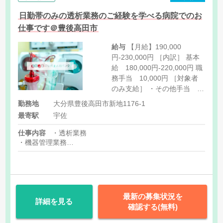
日勤帯のみの透析業務のご経験を学べる病院でのお
仕事です＠豊後高田市
給与
【月給】190,000
円-230,000円 ［内訳］ 基本
給 180,000円‐220,000円 職
務手当 10,000円 ［対象者
のみ支給］ ・その他手当
12,000円 ・家族手当 配偶
勤務地
大分県豊後高田市新地1176-1
者4,000円、1子につき2,000
最寄駅
宇佐
円 ・育児手当
仕事内容
・透析業務
・機器管理業務
・内視鏡
・手術室
最新の募集状況を
詳細を見る
確認する(無料)