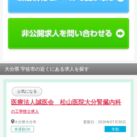
大分県 宇佐市の近くにある求人を探す
気になる
医療法人誠医会 松山医院大分腎臓内科
の工学技士求人
大分県
大分市
更新日：2026年07月30日
車通勤OK
常勤