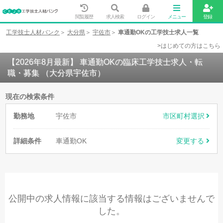
閲覧履歴
求人検索
ログイン
メニュー
登録
工学技士人材バンク
大分県
宇佐市
車通勤OKの工学技士求人一覧
>はじめての方はこちら
【2026年8月最新】 車通勤OKの臨床工学技士求人・転
職・募集 （大分県宇佐市）
現在の検索条件
勤務地
宇佐市
市区町村選択
詳細条件
車通勤OK
変更する
公開中の求人情報に該当する情報はございませんで
した。