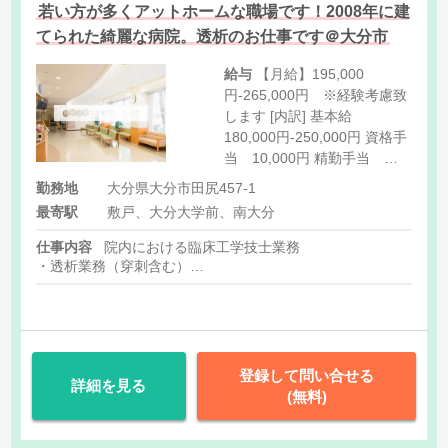
若い方が多くアットホームな職場です！2008年に建
てられた綺麗な病院。透析のお仕事です＠大分市
給与
【月給】195,000
円-265,000円 ※経験考慮致
します [内訳] 基本給
180,000円-250,000円 資格手
当 10,000円 精勤手当
5,000円 ※入職4ヶ月目から
勤務地
大分県大分市田尻457-1
支給 [その他手当] 遅出手当
最寄駅
敷戸、大分大学前、南大分
3,500円/回（月曜日・水曜
日・金曜日 月4-6回前後）
仕事内容
院内における臨床工学技士業務
祝日手当 4,500円/回（年末
・透析業務（穿刺含む）
年始は5,000円/回） 住宅手
・院内機器管理業務
当 上限15,000円（家賃の
1/3負担） 家族手当 3,000
円/人 1,500円/3人目- 配偶者
手当 12,000円 通勤手当
登録して問い合せる
詳細を見る
距離に応じて支給（上限
(無料)
15,000円）