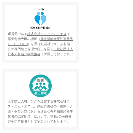
運営元である
株式会社エス・エム・エス
は、
厚生労働大臣の認可（
厚生労働大臣許可番号
13-ユ-190019
）を受けた会社です。人材紹
介の専門性と倫理の向上を図る
一般社団法人
日本人材紹介事業協会
に所属しております。
工学技士人材バンクを運営する
株式会社エ
ス・エム・エス
は、厚生労働省の「
医療・介
護・保育分野における適正な有料職業紹介事
業者の認定制度
」において、第1回の医療分
野認定事業者として認定されております。