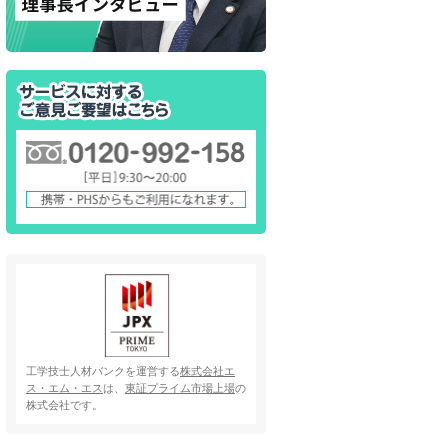
工学技士人材バンクを運営する
株式会社エ
ス・エム・エス
は、
東証プライム市場上場
の
株式会社です。