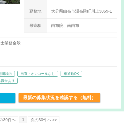
定による）
勤務地
大分県由布市湯布院町川上3059-1
最寄駅
由布院、南由布
技士業務全般
時間以内
当直・オンコールなし
車通勤OK
退職金あり
最新の募集状況を確認する（無料）
前の30件へ
1
次の30件へ >>