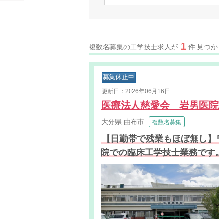
1
複数名募集の工学技士求人が
件 見つ
募集休止中
更新日：2026年06月16日
医療法人慈愛会 岩男医
大分県
由布市
複数名募集
【日勤帯で残業もほぼ無し】
院での臨床工学技士業務です