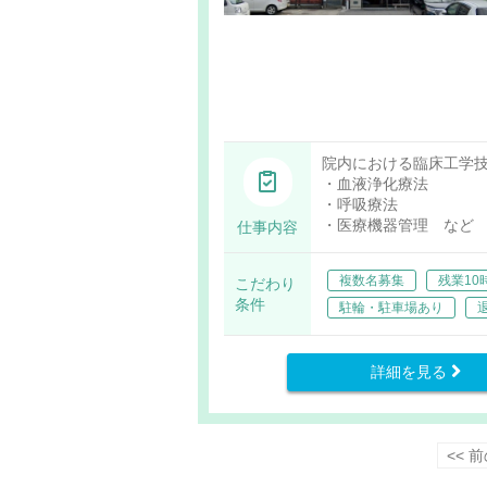
院内における臨床工学
・血液浄化療法
・呼吸療法
・医療機器管理 など
仕事内容
複数名募集
残業10
こだわり
条件
駐輪・駐車場あり
詳細を見る
<< 