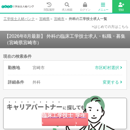
閲覧履歴
求人検索
ログイン
メニュー
登録
工学技士人材バンク
宮崎県
宮崎市
外科の工学技士求人一覧
>はじめての方はこちら
【2026年8月最新】 外科の臨床工学技士求人・転職・募集
（宮崎県宮崎市）
現在の検索条件
勤務地
宮崎市
市区町村選択
詳細条件
外科
変更する
キャリアパートナー
探してもらう
に
臨床工学技士
学生