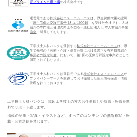
証プライム市場上場
の株式会社です。
運営元である
株式会社エス・エム・エス
は、厚生労働大臣の認可
（
厚生労働大臣許可番号 13-ユ-190019
）を受けた会社です。人材
紹介の専門性と倫理の向上を図る
一般社団法人 日本人材紹介事業
協会
に所属しております。
工学技士人材バンクを運営する
株式会社エス・エム・エス
は、厚
生労働省の「
医療・介護・保育分野における適正な有料職業紹介
事業者の認定制度
」において、第1回の医療分野認定事業者として
認定されております。
工学技士人材バンクは運営元である
株式会社エス・エム・エス
が
プライバシーマーク
を取得しており徹底した個人情報保護・情報
管理を行っております。
工学技士人材バンクは、臨床工学技士の方のお仕事探しや就職・転職を無
料でサポート致します。
掲載の記事・写真・イラストなど、すべてのコンテンツの無断複写・転
載・公衆送信を禁じます。