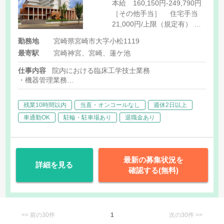
本給 160,150円-249,790円
［その他手当］ 住宅手当
21,000円/上限（規定有）
扶養手当 16,000円/配偶
勤務地
宮崎県宮崎市大字小松1119
者、4,500円/子（2人目ま
最寄駅
宮崎神宮、宮崎、蓮ケ池
で）、1000円/子（3人目-）
仕事内容
院内における臨床工学技士業務
・機器管理業務
・ICU業務
・急性期透析業務
残業10時間以内
当直・オンコールなし
週休2日以上
・呼吸器管理業務
車通勤OK
駐輪・駐車場あり
退職金あり
最新の募集状況を
詳細を見る
確認する(無料)
<< 前の30件
1
次の30件 >>