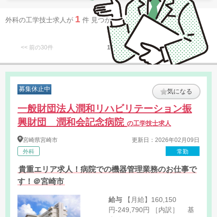
1
外科の工学技士求人が
件 見つかりました。
<< 前の30件
1
次の30件 >>
募集休止中
気になる
一般財団法人潤和リハビリテーション振
興財団 潤和会記念病院
の工学技士求人
宮崎県
宮崎市
更新日：2026年02月09日
外科
常勤
貴重エリア求人！病院での機器管理業務のお仕事で
す！＠宮崎市
給与
【月給】160,150
円-249,790円 ［内訳］ 基