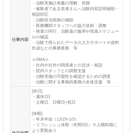
・治験実施計画書の理解、把握
・被験者である患者さんへ治験内容説明補助・
相談対応
・治験担当医師の補助
・医療機関スタッフへの協力依頼・調整
・検査の同行、治験薬の服用や投薬スケジュー
ルの確認
仕事内容
・治験で得られたデータの入力サポートや資料
作成などの事務業務 等
≪SMA≫
・社内や社外の関係者との交渉・相談
・院内スタッフとの調整支援
・治験実施の可能性を確認するための調査
・治験に関する事務的業務の全体支援 等
[休日]
・週休2日
・土曜日、日曜日+祝日
[休暇]
・年末年始（12/29-1/3）
・リフレッシュ休暇（年間3日）※入職時期に
より変動あり
休日休暇