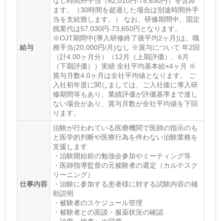
なし時間外手当（62,010円-78,630円）を含み
ます。（30時間を超過した場合は別途時間外手
当を支給致します。） なお、研修期間中、固定
残業代は57,030円-73,650円となります。
※OJT期間中(導入研修終了後平均2ヶ月)は、職
給与
務手当(20,000円/月)なし ※賞与について 年2回
（計4.00ヶ月分）（12月（上期評価）、6月
（下期評価））実績:全社平均基本給×4ヶ月 ※
賞与月数4.0ヶ月は全社平均値となります。 ご
入社初年度に関しましては、ご入社後に導入研
修期間等もあり、業績評価が評価基準まで達し
ない場合があり、賞与月数が全社平均値を下回
ります。
治験が行われている医療機関で医師の指示のも
と医学的判断や医療行為を伴わない治験業務を
支援します
・治験開始前の勉強会参加やミーティング等
・医師指導監督の元被験者の選定（カルテスク
リーニング）
仕事内容
・治験に参加する患者様に対する試験内容の補
助説明
・被験者のスケジュール管理
・被験者との面談・服薬状況の確認