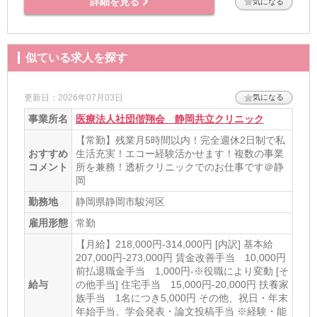
詳細を見る
気になる
似ている求人を探す
更新日：2026年07月03日
気になる
事業所名
医療法人社団偕翔会 静岡共立クリニック
【常勤】残業月5時間以内！完全週休2日制で私
おすすめ
生活充実！エコー経験活かせます！複数の事業
コメント
所を兼務！透析クリニックでのお仕事です＠静
岡
勤務地
静岡県静岡市駿河区
雇用形態
常勤
【月給】218,000円-314,000円 [内訳] 基本給
207,000円-273,000円 賃金改善手当 10,000円
前払退職金手当 1,000円-※役職により変動 [そ
給与
の他手当] 住宅手当 15,000円-20,000円 扶養家
族手当 1名につき5,000円 その他、祝日・年末
年始手当、学会発表・論文投稿手当 ※経験・能