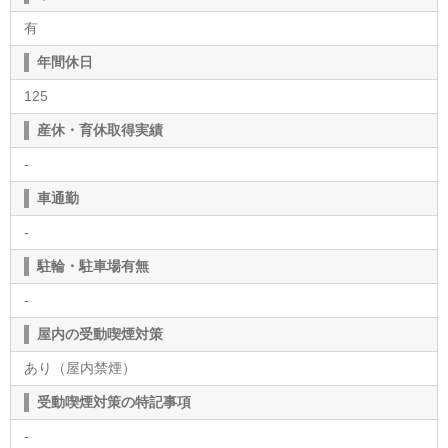
有
年間休日
125
産休・育休取得実績
-
車通勤
-
駐輪・駐車場有無
-
屋内の受動喫煙対策
あり（屋内禁煙）
受動喫煙対策の特記事項
-