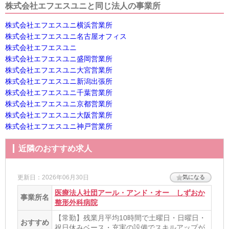
法人名
株式会社エフエスユニと同じ法人の事業所
株式会社エフエスユニ
株式会社エフエスユニ横浜営業所
株式会社エフエスユニ名古屋オフィス
住所
株式会社エフエスユニ
静岡県静岡市駿河区高松1-11-26
[地図]
株式会社エフエスユニ盛岡営業所
株式会社エフエスユニ大宮営業所
最寄り駅1
株式会社エフエスユニ新潟出張所
春日町
株式会社エフエスユニ千葉営業所
株式会社エフエスユニ京都営業所
最寄り駅2
株式会社エフエスユニ大阪営業所
柚木(静岡鉄道)
株式会社エフエスユニ神戸営業所
最寄り駅3
近隣のおすすめ求人
静岡
更新日：2026年06月30日
気になる
医療法人社団アール・アンド・オー しずおか
事業所名
整形外科病院
【常勤】残業月平均10時間で土曜日・日曜日・
おすすめ
祝日休みベース・充実の設備でスキルアップが