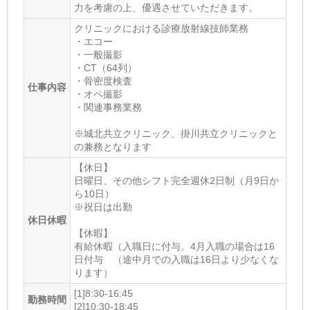
力を考慮の上、優遇させていただきます。
クリニックにおける診療放射線技師業務
・エコー
・一般撮影
・CT（64列）
・骨密度検査
仕事内容
・オペ撮影
・関連事務業務
※城北共立クリニック、掛川共立クリニックと
の兼務となります
【休日】
日曜日、その他シフト完全週休2日制（月9日か
ら10日）
※祝日は出勤
休日休暇
【休暇】
有給休暇（入職日に付与。4月入職の場合は16
日付与 （途中月での入職は16日より少なくな
ります）
[1]8:30-16:45
勤務時間
[2]10:30-18:45