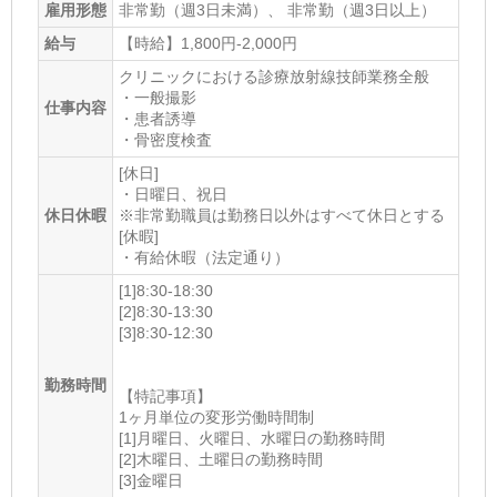
雇用形態
非常勤（週3日未満）、 非常勤（週3日以上）
給与
【時給】1,800円-2,000円
クリニックにおける診療放射線技師業務全般
・一般撮影
仕事内容
・患者誘導
・骨密度検査
[休日]
・日曜日、祝日
休日休暇
※非常勤職員は勤務日以外はすべて休日とする
[休暇]
・有給休暇（法定通り）
[1]8:30-18:30
[2]8:30-13:30
[3]8:30-12:30
勤務時間
【特記事項】
1ヶ月単位の変形労働時間制
[1]月曜日、火曜日、水曜日の勤務時間
[2]木曜日、土曜日の勤務時間
[3]金曜日