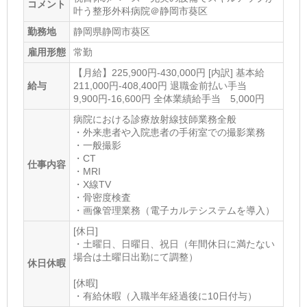
コメント
叶う整形外科病院＠静岡市葵区
勤務地
静岡県静岡市葵区
雇用形態
常勤
【月給】225,900円-430,000円 [内訳] 基本給
給与
211,000円-408,400円 退職金前払い手当
9,900円-16,600円 全体業績給手当 5,000円
病院における診療放射線技師業務全般
・外来患者や入院患者の手術室での撮影業務
・一般撮影
・CT
仕事内容
・MRI
・X線TV
・骨密度検査
・画像管理業務（電子カルテシステムを導入）
[休日]
・土曜日、日曜日、祝日（年間休日に満たない
場合は土曜日出勤にて調整）
休日休暇
[休暇]
・有給休暇（入職半年経過後に10日付与）