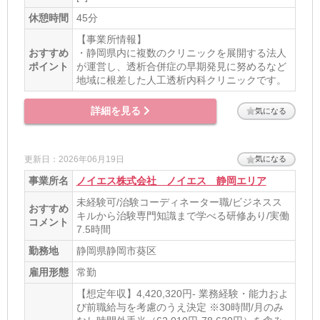
休憩時間
45分
【事業所情報】
おすすめ
・静岡県内に複数のクリニックを展開する法人
ポイント
が運営し、透析合併症の早期発見に努めるなど
地域に根差した人工透析内科クリニックです。
詳細を見る
気になる
更新日：2026年06月19日
気になる
事業所名
ノイエス株式会社 ノイエス 静岡エリア
未経験可/治験コーディネーター職/ビジネスス
おすすめ
キルから治験専門知識まで学べる研修あり/実働
コメント
7.5時間
勤務地
静岡県静岡市葵区
雇用形態
常勤
【想定年収】4,420,320円- 業務経験・能力およ
び前職給与を考慮のうえ決定 ※30時間/月のみ