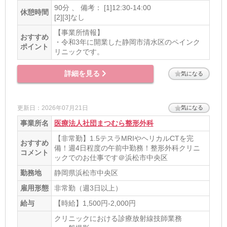
90分 、 備考： [1]12:30-14:00
休憩時間
[2][3]なし
【事業所情報】
おすすめ
・令和3年に開業した静岡市清水区のペインク
ポイント
リニックです。
詳細を見る
気になる
更新日：2026年07月21日
気になる
事業所名
医療法人社団まつむら整形外科
【非常勤】1.5テスラMRIやヘリカルCTを完
おすすめ
備！週4日程度の午前中勤務！整形外科クリニ
コメント
ックでのお仕事です＠浜松市中央区
勤務地
静岡県浜松市中央区
雇用形態
非常勤（週3日以上）
給与
【時給】1,500円-2,000円
クリニックにおける診療放射線技師業務