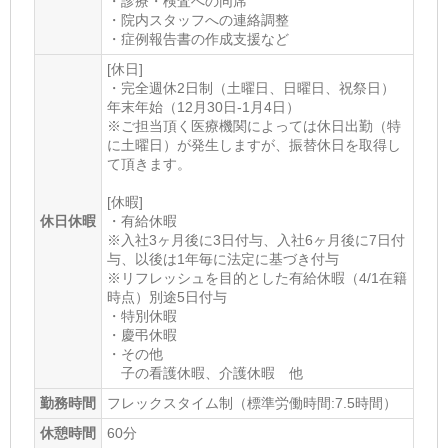
・診療・検査への同席
・院内スタッフへの連絡調整
・症例報告書の作成支援など
[休日]
・完全週休2日制（土曜日、日曜日、祝祭日）
年末年始（12月30日-1月4日）
※ご担当頂く医療機関によっては休日出勤（特
に土曜日）が発生しますが、振替休日を取得し
て頂きます。
[休暇]
休日休暇
・有給休暇
※入社3ヶ月後に3日付与、入社6ヶ月後に7日付
与、以後は1年毎に法定に基づき付与
※リフレッシュを目的とした有給休暇（4/1在籍
時点）別途5日付与
・特別休暇
・慶弔休暇
・その他
子の看護休暇、介護休暇 他
勤務時間
フレックスタイム制（標準労働時間:7.5時間）
休憩時間
60分