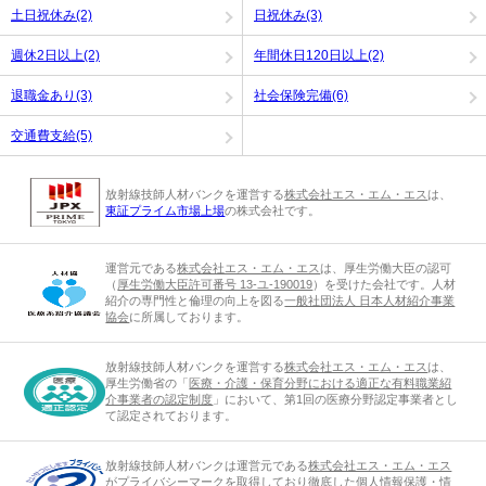
土日祝休み(2)
日祝休み(3)
週休2日以上(2)
年間休日120日以上(2)
退職金あり(3)
社会保険完備(6)
交通費支給(5)
放射線技師人材バンクを運営する
株式会社エス・エム・エス
は、
東証プライム市場上場
の株式会社です。
運営元である
株式会社エス・エム・エス
は、厚生労働大臣の認可
（
厚生労働大臣許可番号 13-ユ-190019
）を受けた会社です。人材
紹介の専門性と倫理の向上を図る
一般社団法人 日本人材紹介事業
協会
に所属しております。
放射線技師人材バンクを運営する
株式会社エス・エム・エス
は、
厚生労働省の「
医療・介護・保育分野における適正な有料職業紹
介事業者の認定制度
」において、第1回の医療分野認定事業者とし
て認定されております。
放射線技師人材バンクは運営元である
株式会社エス・エム・エス
が
プライバシーマーク
を取得しており徹底した個人情報保護・情