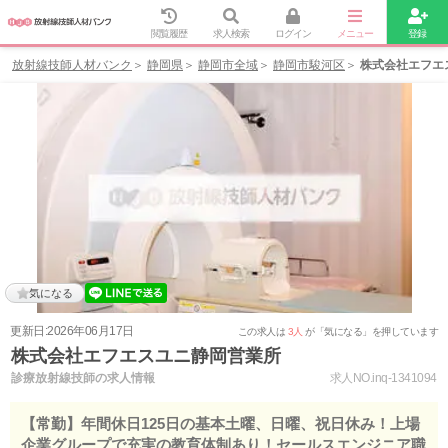
閲覧履歴
求人検索
ログイン
メニュー
登録
放射線技師人材バンク
静岡県
静岡市全域
静岡市駿河区
株式会社エフエ
気になる
更新日:2026年06月17日
この求人は
3人
が「気になる」を押しています
株式会社エフエスユニ静岡営業所
診療放射線技師の求人情報
求人NO.inq-1341094
【常勤】年間休日125日の基本土曜、日曜、祝日休み！上場
企業グループで充実の教育体制あり！セールスエンジニア職