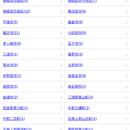
相模原市緑区(5)
相模原市中央区(7)
相模原市南区(10)
横須賀市(6)
平塚市(5)
鎌倉市(8)
藤沢市(21)
小田原市(6)
茅ヶ崎市(6)
逗子市(5)
三浦市(1)
秦野市(3)
厚木市(9)
大和市(9)
伊勢原市(1)
海老名市(8)
座間市(5)
南足柄市(1)
綾瀬市(2)
三浦郡葉山町(3)
高座郡寒川町(1)
中郡大磯町(1)
中郡二宮町(1)
足柄上郡山北町(1)
足柄上郡開成町(2)
愛甲郡愛川町(1)