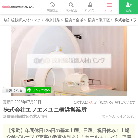
閲覧履歴
求人検索
ログイン
メニュー
登録
放射線技師人材バンク
神奈川県
横浜市全域
横浜市磯子区
株式会社エフ
気になる
更新日:2026年07月21日
この求人は
2人
が「気になる」を押しています
株式会社エフエスユニ横浜営業所
診療放射線技師の求人情報
求人NO.inq-1341093
【常勤】年間休日125日の基本土曜、日曜、祝日休み！上場
企業グループで充実の教育体制あり！セールスエンジニア職