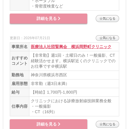
・ポータブル
・骨密度検査など
詳細を見る
気になる
更新日：2026年07月21日
気になる
事業所名
医療法人社団賢興会 横浜岡野町クリニック
【非常勤】週1回・土曜日のみ！一般撮影、CT
おすすめ
経験活かせます。横浜駅近くのクリニックでの
コメント
お仕事です＠横浜駅
勤務地
神奈川県横浜市西区
雇用形態
非常勤（週3日未満）
給与
【時給】1,700円-1,800円
クリニックにおける診療放射線技師業務全般
仕事内容
・一般撮影
・CT（16列）
詳細を見る
気になる