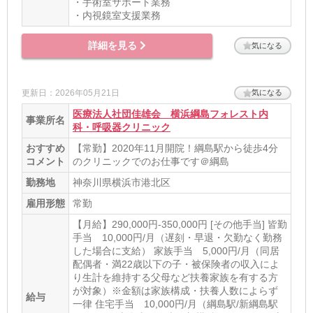
・手術室サポート業務
・内視鏡室支援業務
詳細を見る
気になる
更新日：2026年05月21日
気になる
医療法人社団佳雄会 横浜綱島フォレスト内
事業所名
科・呼吸器クリニック
おすすめ
【常勤】2020年11月開院！綱島駅から徒歩4分
コメント
のクリニックでのお仕事です＠綱島
勤務地
神奈川県横浜市港北区
雇用形態
常勤
【月給】290,000円-350,000円 [その他手当] 皆勤
手当 10,000円/月（遅刻・早退・欠勤なく勤務
した場合に支給） 家族手当 5,000円/月（同居
配偶者・満22歳以下の子・被保険者の収入によ
り生計を維持する父母など扶養家族を有する方
が対象）※金額は家族構成・扶養人数によらず
給与
一律 住宅手当 10,000円/月（綱島駅/新綱島駅