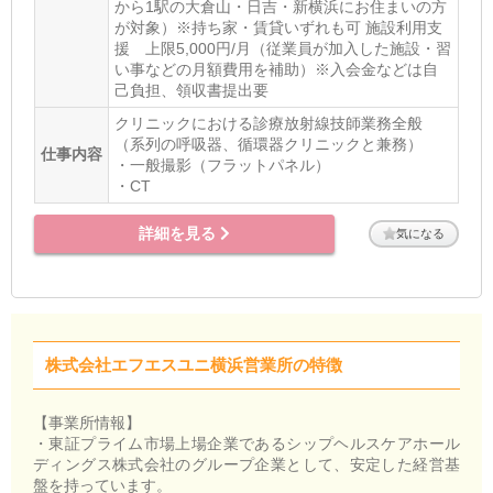
から1駅の大倉山・日吉・新横浜にお住まいの方
が対象）※持ち家・賃貸いずれも可 施設利用支
援 上限5,000円/月（従業員が加入した施設・習
い事などの月額費用を補助）※入会金などは自
己負担、領収書提出要
クリニックにおける診療放射線技師業務全般
（系列の呼吸器、循環器クリニックと兼務）
仕事内容
・一般撮影（フラットパネル）
・CT
詳細を見る
気になる
株式会社エフエスユニ横浜営業所の特徴
【事業所情報】
・東証プライム市場上場企業であるシップヘルスケアホール
ディングス株式会社のグループ企業として、安定した経営基
盤を持っています。