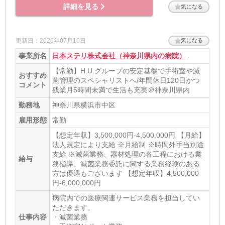
詳細を見る
気になる
更新日：2026年07月10日
気になる
事業所名
日本ステリ株式会社（神奈川県内の病院）
【常勤】H.U.グループの安定基盤で手術室や滅
おすすめ
菌管理のスペシャリストへ/年間休日120日かつ
コメント
残業月5時間未満で生活も充実＠神奈川県内
勤務地
神奈川県横浜市中区
雇用形態
常勤
【想定年収】3,500,000円-4,500,000円 【月給】
法人規定により支給 ※月給制 ※時間外手当別途
支給 ※滅菌業務、器材処理の各工程における業
給与
務指導、滅菌業務委託に関する業務経験のある
方は優遇もございます 【想定年収】4,500,000
円-6,000,000円
病院内での医療関連サービス業務を担当してい
ただきます。
仕事内容
・滅菌業務