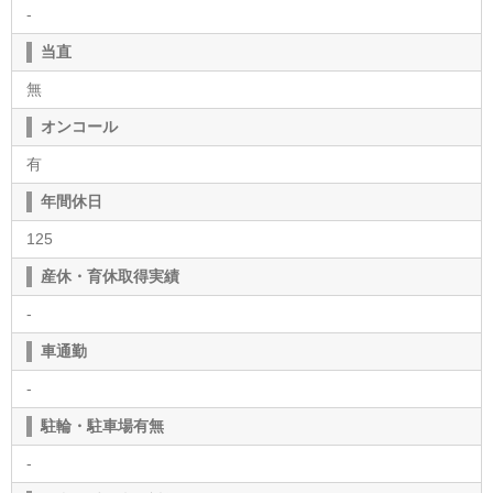
-
当直
無
オンコール
有
年間休日
125
産休・育休取得実績
-
車通勤
-
駐輪・駐車場有無
-