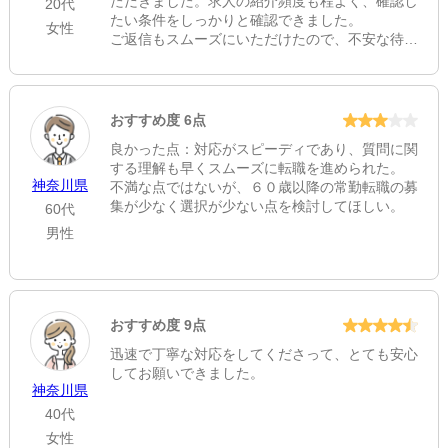
ただきました。求人の紹介頻度も程よく、確認し
20代
たい条件をしっかりと確認できました。
女性
ご返信もスムーズにいただけたので、不安な待ち
時間が少なく安心できました。
企業様へ質問する際も、こちらが不利にならない
ように上手く聞き取りして下さり大変感謝してお
ります。
おすすめ度 6点
初めての転職で不安が大きかったですが、キャリ
良かった点：対応がスピーディであり、質問に関
アパートさんのおかげで安心して転職活動を行う
する理解も早くスムーズに転職を進められた。
事ができました。
神奈川県
不満な点ではないが、６０歳以降の常勤転職の募
ありがとうございました。
集が少なく選択が少ない点を検討してほしい。
60代
男性
おすすめ度 9点
迅速で丁寧な対応をしてくださって、とても安心
してお願いできました。
神奈川県
40代
女性