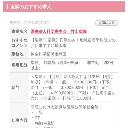
近隣のおすすめ求人
更新日：2026年07月14日
気になる
事業所名
医療法人社団恵生会 竹山病院
おすすめ
【常勤/非常勤】日勤のみ！地域密着型病院での
コメント
お仕事です＠横浜市
勤務地
神奈川県横浜市緑区
常勤、 非常勤（週3日未満）、 非常勤（週3日
雇用形態
以上）
＜常勤＞ 【月給】法人規定により支給 【想定
年収】 1年目（一般） 3,400,000円-（下限）
給与
3年目（一般） 3,700,000円-（下限） 5年目
（主任） 4,200,000円-（下限） ※住宅手当を
含む ＜非常勤＞ 【時給】1,800円-
病院における診療放射線技師業務全般
・一般
・CT
仕事内容
・X線TV撮影