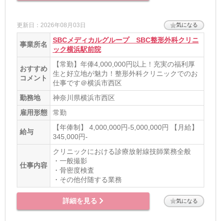
更新日：2026年08月03日
気になる
SBCメディカルグループ SBC整形外科クリニ
事業所名
ック横浜駅前院
【常勤】年俸4,000,000円以上！充実の福利厚
おすすめ
生と好立地が魅力！整形外科クリニックでのお
コメント
仕事です＠横浜市西区
勤務地
神奈川県横浜市西区
雇用形態
常勤
【年俸制】 4,000,000円-5,000,000円 【月給】
給与
345,000円-
クリニックにおける診療放射線技師業務全般
・一般撮影
仕事内容
・骨密度検査
・その他付随する業務
詳細を見る
気になる