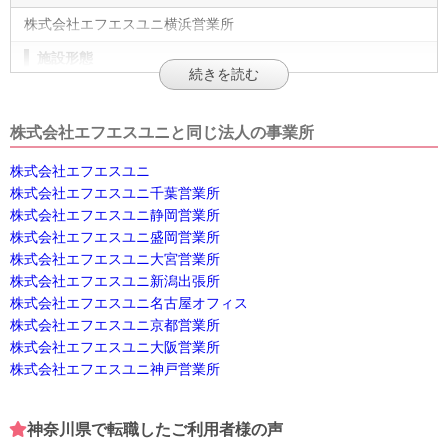
株式会社エフエスユニ横浜営業所
施設形態
企業
法人名
株式会社エフエスユニと同じ法人の事業所
株式会社エフエスユニ
株式会社エフエスユニ
株式会社エフエスユニ千葉営業所
住所
株式会社エフエスユニ静岡営業所
神奈川県横浜市磯子区東町15-32 モンビル403
[地図]
株式会社エフエスユニ盛岡営業所
株式会社エフエスユニ大宮営業所
最寄り駅1
株式会社エフエスユニ新潟出張所
根岸(神奈川)
株式会社エフエスユニ名古屋オフィス
株式会社エフエスユニ京都営業所
最寄り駅2
株式会社エフエスユニ大阪営業所
山手
株式会社エフエスユニ神戸営業所
最寄り駅3
神奈川県で転職したご利用者様の声
磯子