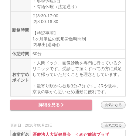
・冬季休暇6日
・有給休暇（法定通り）
[1]8:30-17:00
[2]8:00-16:30
勤務時間
【特記事項】
1ヶ月単位の変形労働時間制
[2]早出(週4回)
休憩時間
60分
・人間ドック、画像診断を専門に行っているク
リニックです。受診して頂くすべての方に満足
おすすめ
して帰っていただくことを理念としています。
ポイント
・最寄り駅から徒歩3分-7分です。JRや阪神、
京阪の駅から近いため通勤に便利です。
詳細を見る
気になる
更新日：2026年06月23日
気になる
事業所名
医療法人大阪健昌会 うめだ健診プラザ