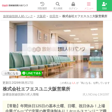
閲覧履歴
求人検索
ログイン
メニュー
登録
放射線技師人材バンク
大阪府
吹田市
株式会社エフエスユニ大阪営業所
気になる
更新日:2026年06月17日
この求人は
1人
が「気になる」を押しています
株式会社エフエスユニ大阪営業所
診療放射線技師の求人情報
求人NO.inq-1341097
【常勤】年間休日125日の基本土曜、日曜、祝日休み！上場
企業グループで充実の教育体制あり！セールスエンジニア職