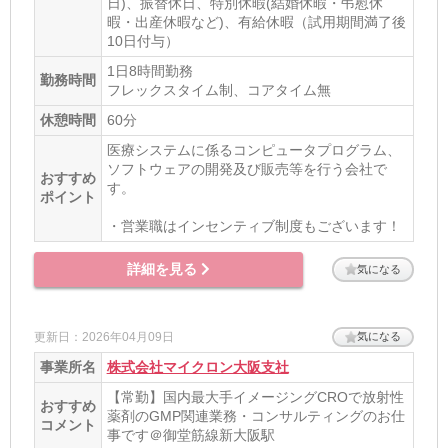
日)、振替休日、特別休暇(結婚休暇・弔慰休
暇・出産休暇など)、有給休暇（試用期間満了後
10日付与）
1日8時間勤務
勤務時間
フレックスタイム制、コアタイム無
休憩時間
60分
医療システムに係るコンピュータプログラム、
ソフトウェアの開発及び販売等を行う会社で
おすすめ
す。
ポイント
・営業職はインセンティブ制度もございます！
詳細を見る
気になる
更新日：2026年04月09日
気になる
事業所名
株式会社マイクロン大阪支社
【常勤】国内最大手イメージングCROで放射性
おすすめ
薬剤のGMP関連業務・コンサルティングのお仕
コメント
事です＠御堂筋線新大阪駅