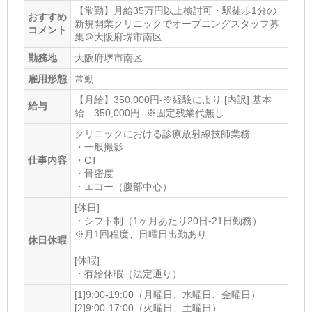
【常勤】月給35万円以上検討可・駅徒歩1分の
おすすめ
新規開業クリニックでオープニングスタッフ募
コメント
集＠大阪府堺市南区
勤務地
大阪府堺市南区
雇用形態
常勤
【⽉給】350,000円-※経験により [内訳] 基本
給与
給 350,000円- ※固定残業代無し
クリニックにおける診療放射線技師業務
・一般撮影
仕事内容
・CT
・骨密度
・エコー（腹部中心）
[休日]
・シフト制（1ヶ月あたり20日-21日勤務）
※月1回程度、日曜日出勤あり
休日休暇
[休暇]
・有給休暇（法定通り）
[1]9:00-19:00（月曜日、水曜日、金曜日）
[2]9:00-17:00（火曜日、土曜日）