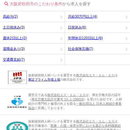
大阪府吹田市のこだわり条件
から求人を探す
高給与(2)
月給30万円以上(4)
土日祝休み(3)
日祝休み(6)
週休2日以上(2)
年間休日120日以上(6)
退職金あり(3)
社会保険完備(7)
交通費支給(7)
放射線技師人材バンクを運営する
株式会社エス・エム・エス
は、
東証プライム市場上場
の株式会社です。
運営元である
株式会社エス・エム・エス
は、厚生労働大臣の認可
（
厚生労働大臣許可番号 13-ユ-190019
）を受けた会社です。人材
紹介の専門性と倫理の向上を図る
一般社団法人 日本人材紹介事業
協会
に所属しております。
放射線技師人材バンクを運営する
株式会社エス・エム・エス
は、
厚生労働省の「
医療・介護・保育分野における適正な有料職業紹