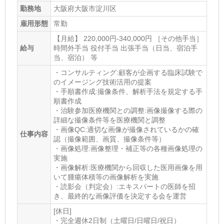
勤務地
大阪府大阪市淀川区
雇用形態
常勤
【月給】 220,000円-340,000円 ［その他手当］
給与
時間外手当 役付手当 出張手当（日当、宿泊手
当、宿泊） 等
・コンサルティング:顧客が企画する臨床試験で
のイメージング技術活用の提案
・手順書作成:撮像条件、解析手法を規定する手
順書作成
・治験参加医療機関との調整:画像撮像する際の
詳細な撮像条件等を医療機関と調整
・画像QC:適切な画像が撮像されているかの確
仕事内容
認（撮像範囲、画質、撮像条件等）
・画像処理:画像整理・補正等の各種画像処理の
実施
・画像解析:医療機関から回収した医用画像を用
いて腫瘍体積等の画像解析を実施
・読影会（判定会）:エキスパートの医師を招
き、最終的な画像評価を決定する会を運営
[休日]
・完全週休2日制（土曜日/日曜日/祝日）