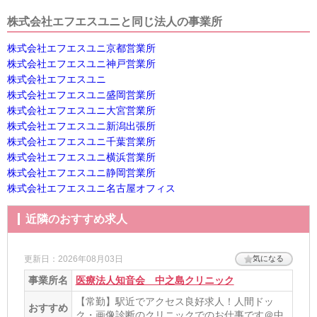
法人名
株式会社エフエスユニと同じ法人の事業所
株式会社エフエスユニ
株式会社エフエスユニ京都営業所
株式会社エフエスユニ神戸営業所
住所
株式会社エフエスユニ
大阪府吹田市江の木町27-15
[地図]
株式会社エフエスユニ盛岡営業所
株式会社エフエスユニ大宮営業所
最寄り駅1
株式会社エフエスユニ新潟出張所
江坂
株式会社エフエスユニ千葉営業所
株式会社エフエスユニ横浜営業所
最寄り駅2
株式会社エフエスユニ静岡営業所
東三国
株式会社エフエスユニ名古屋オフィス
最寄り駅3
近隣のおすすめ求人
庄内(大阪)
更新日：2026年08月03日
気になる
事業所名
医療法人知音会 中之島クリニック
【常勤】駅近でアクセス良好求人！人間ドッ
おすすめ
ク・画像診断のクリニックでのお仕事です＠中