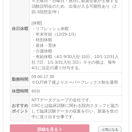
※土曜日・日曜日・祝日に製薬企業が主催する
治験説明会のため、出張が入る可能性あり（2
回-3回想定/年）
[休暇]
休日休暇
・リフレッシュ休暇
・年末年始（12/29-1/3）
・特別休暇
・産休・育休
・介護休暇
・有給休暇（4/1-9/30入社:10日、10/1-12/31入
社:7日、1/1-3/31入社:3日）※その後は、毎年
4/1に法定の通り付与する。
09:00-17:30
勤務時間
※OJT終了後よりスーパーフレックス制を適用
休憩時間
60分
NTTデータグループの会社です。
おすすめ
CRCとは臨床試験に関わる院内スタッフと協力
ポイント
して臨床試験データの収集を行い、新薬を世の
中に送り出す仕事です。
詳細を見る
気になる