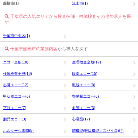
船橋市(1)
流山市(1)
千葉県の人気エリアから検査技師・検体検査その他の求人を探
す
千葉市中央区(1)
千葉県船橋市の業務内容
から求人を探す
エコー全般(18)
生理検査全般(17)
検体検査全般(19)
腹部エコー(15)
心臓エコー(12)
乳腺エコー(8)
甲状腺エコー(6)
頸動脈エコー(6)
下肢エコー(7)
血管エコー(3)
胎児エコー(3)
心電図(17)
ホルター心電図(5)
肺機能(呼吸機能／スパイロ)(7)