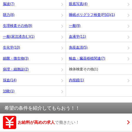
脳波(7)
眼底写真(4)
聴力(8)
睡眠ポリグラフ検査(PSG)(1)
生理検査その他(9)
一般(9)
一般(尿沈渣含む)(1)
血液学(11)
生化学(10)
免疫血清(5)
細菌・微生物(3)
輸血・臓器移植関連(7)
病理・細胞診(2)
検体検査その他(1)
採血(14)
内視鏡(1)
治験(1)
希望の条件を紹介してもらおう！！
お給料が高めの求人
で働きたい！