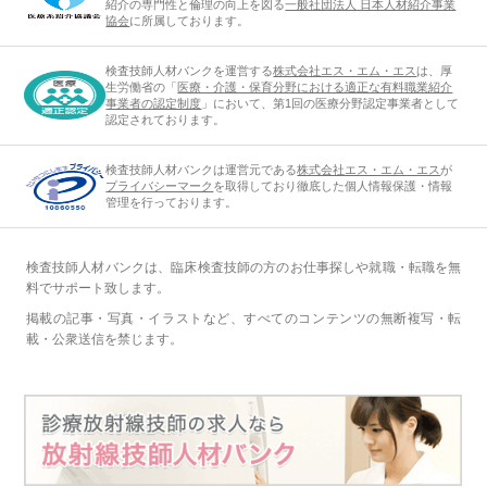
紹介の専門性と倫理の向上を図る
一般社団法人 日本人材紹介事業
協会
に所属しております。
検査技師人材バンクを運営する
株式会社エス・エム・エス
は、厚
生労働省の「
医療・介護・保育分野における適正な有料職業紹介
事業者の認定制度
」において、第1回の医療分野認定事業者として
認定されております。
検査技師人材バンクは運営元である
株式会社エス・エム・エス
が
プライバシーマーク
を取得しており徹底した個人情報保護・情報
管理を行っております。
検査技師人材バンクは、臨床検査技師の方のお仕事探しや就職・転職を無
料でサポート致します。
掲載の記事・写真・イラストなど、すべてのコンテンツの無断複写・転
載・公衆送信を禁じます。