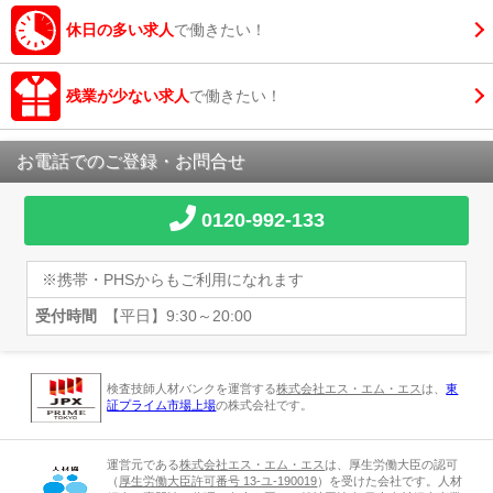
休日の多い求人
で働きたい！
残業が少ない求人
で働きたい！
お電話でのご登録・お問合せ
0120-992-133
※携帯・PHSからもご利用になれます
受付時間
【平日】9:30～20:00
検査技師人材バンクを運営する
株式会社エス・エム・エス
は、
東
証プライム市場上場
の株式会社です。
運営元である
株式会社エス・エム・エス
は、厚生労働大臣の認可
（
厚生労働大臣許可番号 13-ユ-190019
）を受けた会社です。人材