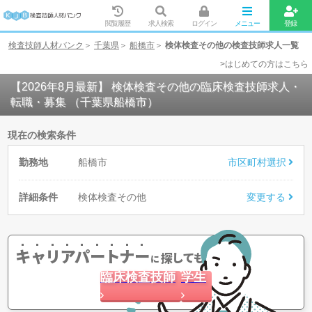
閲覧履歴
求人検索
ログイン
メニュー
登録
検査技師人材バンク
千葉県
船橋市
検体検査その他の検査技師求人一覧
>はじめての方はこちら
【2026年8月最新】 検体検査その他の臨床検査技師求人・
転職・募集 （千葉県船橋市）
現在の検索条件
勤務地
船橋市
市区町村選択
詳細条件
検体検査その他
変更する
キャリアパートナー
探してもらう
に
臨床検査技師
学生