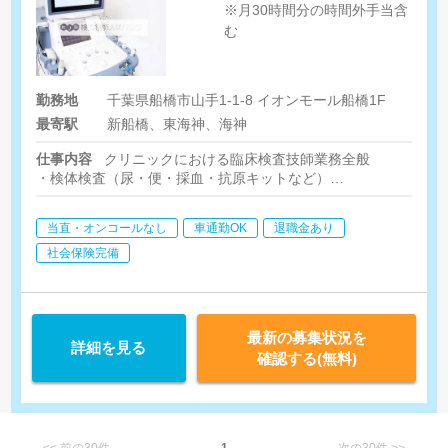
※月30時間分の時間外手当含
む
勤務地
千葉県船橋市山手1-1-8 イオンモール船橋1F
最寄駅
新船橋、東海神、海神
仕事内容
クリニックにおける臨床検査技師業務全般
・検体検査（尿・便・採血・抗原キットなど）
・生理機能検査（心電図検査、超音波検査、肺機能検査、聴力検
・健診結果票の作成補助
当直・オンコールなし
車通勤OK
退職金あり
社会保険完備
最新の募集状況を
詳細を見る
確認する(無料)