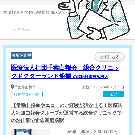
1
検体検査その他の検査技師求人が
件 見つかりました。
<< 前の30件
1
次の30件 >>
募集休止中
気になる
医療法人社団千葉白報会 総合クリニッ
クドクターランド船橋
の臨床検査技師求人
千葉県
船橋市
更新日：2026年07月29日
検体検査その他
常勤
【常勤】採血やエコーのご経験が活かせる！医療法
人社団白報会グループが運営する総合クリニックで
のお仕事です@新船橋駅
給与
【年俸】3,600,000円-