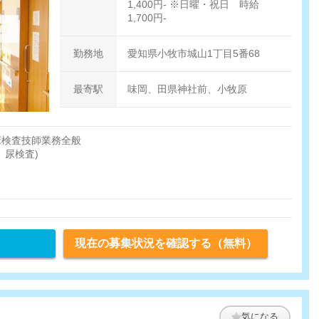
1,400円- ※日曜・祝日 時給
1,700円-
勤務地
愛知県小牧市城山1丁目5番68
最寄駅
味岡、田県神社前、小牧原
床検査技師業務全般
、尿検査)
心臓）
現在の募集状況を確認する（無料）
気になる