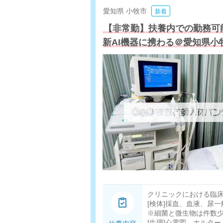
愛知県
小牧市
新着
【非常勤】扶養内での勤務可
新AI機器に携わる＠愛知県小
クリニックにおける臨
[検体]採血、血液、尿
※細菌と微生物は件数
[生理]心電図、ホルタ