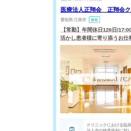
医療法人正翔会 正翔会
愛知県
江南市
新着
【常勤】年間休日126日/17
活かし患者様に寄り添うお仕
クリニックにおける臨
法人内の検査依頼に対