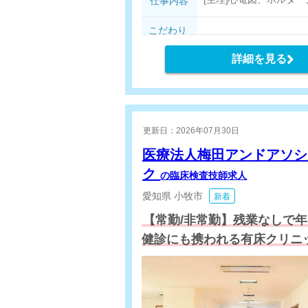
仕事内容
[エコー]腹部、心臓、
・看護師業務の補助
こだわり
・健診業務のサポート
条件
詳細を見る
更新日：2026年07月30日
医療法人梅田アンドアソシ
ク
の臨床検査技師求人
愛知県
小牧市
新着
【常勤/非常勤】残業なしで年
健診にも携われる有床クリニ