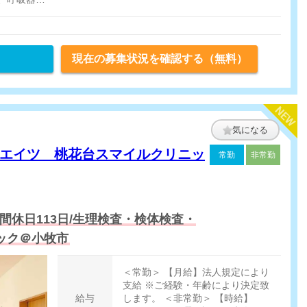
甲状腺、頸動脈
現在の募集状況を確認する（無料）
気になる
エイツ 桃花台スマイルクリニッ
常勤
非常勤
間休日113日/生理検査・検体検査・
ック＠小牧市
＜常勤＞ 【月給】法人規定により
支給 ※ご経験・年齢により決定致
給与
します。 ＜非常勤＞ 【時給】