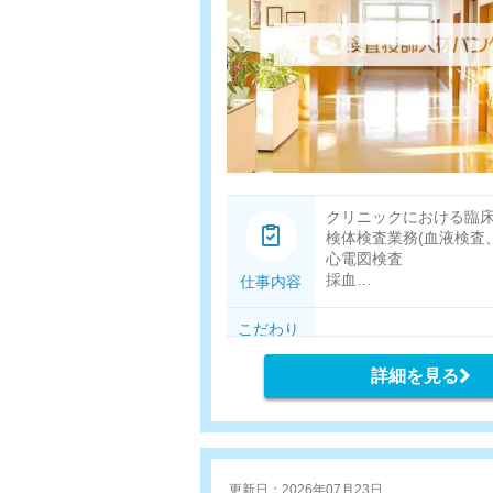
クリニックにおける臨
検体検査業務(血液検査
心電図検査
採血
仕事内容
エコー（頸部、腹部、
健診などの営業活動
こだわり
条件
詳細を見る
更新日：2026年07月23日