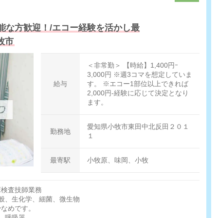
能な方歓迎！/エコー経験を活かし最
牧市
＜非常勤＞ 【時給】1,400円ｰ
3,000円 ※週3コマを想定していま
給与
す。 ※エコー1部位以上できれば
2,000円-経験に応じて決定となり
ます。
愛知県小牧市東田中北反田２０１
勤務地
１
最寄駅
小牧原、味岡、小牧
床検査技師業務
一般、生化学、細菌、微生物
少なめです。
ー、呼吸器