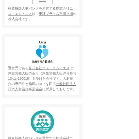
検査技師人材バンクを運営する
株式会社エ
ス・エム・エス
は、
東証プライム市場上場
の
株式会社です。
運営元である
株式会社エス・エム・エス
は、
厚生労働大臣の認可（
厚生労働大臣許可番号
13-ユ-190019
）を受けた会社です。人材紹
介の専門性と倫理の向上を図る
一般社団法人
日本人材紹介事業協会
に所属しております。
検査技師人材バンクを運営する
株式会社エ