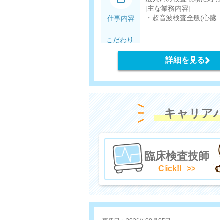
[主な業務内容]
・超音波検査全般(心臓
仕事内容
・採血
・尿検査
こだわり
・検体採取を伴う検査
条件
・心電図(ホルター心電
詳細を見る
・ペースメーカーの点
キャリア
臨床検査技師
Click!!