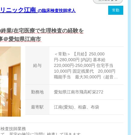
クリニック江南
の臨床検査技師求人
常勤
:00終業/在宅医療で生理検査の経験を
事＠愛知県江南市
＜常勤＞ 【月給】250,000
円-280,000円 [内訳] 基本給
給与
220,000円-250,000円 住宅手当
10,000円 固定残業代 20,000円
職能手当 最大30,000円（超音波
技術に伴い支給) ※但し試用期間3
ヶ月で技術を確認し、4ヶ月目か
勤務地
愛知県江南市飛高町栄272
ら付与対象となる [その他手当] 扶
養手当 5,000円/名 ※要申請（被
扶養者は親若しくは子、且つ、社
最寄駅
江南(愛知)、柏森、布袋
会保険被扶養者）
床検査技師業務
して、居宅や施設に訪問し検査して頂きます。