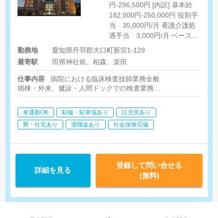
円-296,500円 [内訳] 基本給
182,000円-250,000円 役割手
当 35,000円/月 看護介護処
遇手当 3,000円/月 ベースア
ップ手当 8,500円/月
勤務地
愛知県丹羽郡大口町新宮1-129
最寄駅
田県神社前、柏森、楽田
仕事内容
病院における臨床検査技師業務全般
病棟・外来、健診・人間ドックでの検査業務
・心電図・眼底・眼圧・呼吸機能検査・エコー(腹部・心臓・頸動脈・乳
・採血・尿検査・血液検査・便潜血反応[2回法]・腫瘍マーカー・
車通勤OK
駐輪・駐車場あり
託児所あり
寮・社宅あり
退職金あり
社会保険完備
登録して問い合せる
詳細を見る
(無料)