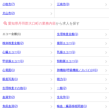
小牧市(7)
江南市(3)
犬山市(2)
愛知県丹羽郡大口町の業務内容
から求人を探す
エコー全般(1)
生理検査全般(1)
検体検査全般(2)
腹部エコー(1)
心臓エコー(1)
乳腺エコー(1)
甲状腺エコー(1)
頸動脈エコー(1)
心電図(1)
肺機能(呼吸機能／スパイロ)(1)
眼底写真(1)
聴力(1)
生理検査その他(1)
一般(2)
血液学(2)
生化学(1)
免疫血清(2)
輸血・臓器移植関連(1)