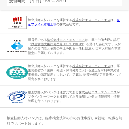
受付時間
【平日】9:30～20:00
検査技師人材バンクを運営する
株式会社エス・エム・エス
は、
東
証プライム市場上場
の株式会社です。
運営元である
株式会社エス・エム・エス
は、厚生労働大臣の認可
（
厚生労働大臣許可番号 13-ユ-190019
）を受けた会社です。人材
紹介の専門性と倫理の向上を図る
一般社団法人 日本人材紹介事業
協会
に所属しております。
検査技師人材バンクを運営する
株式会社エス・エム・エス
は、厚
生労働省の「
医療・介護・保育分野における適正な有料職業紹介
事業者の認定制度
」において、第1回の医療分野認定事業者として
認定されております。
検査技師人材バンクは運営元である
株式会社エス・エム・エス
が
プライバシーマーク
を取得しており徹底した個人情報保護・情報
管理を行っております。
検査技師人材バンクは、臨床検査技師の方のお仕事探しや就職・転職を無
料でサポート致します。