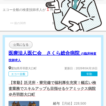
1
エコー全般の検査技師求人が
件 見つかりました。
<< 前の30件
1
次の30件 >>
気になる
医療法人医仁会 さくら総合病院
の臨床検査
技師求人
愛知県
丹羽郡大口町
更新日：2026年04月16日
エコー全般
常勤
【常勤】託児所・寮完備で福利厚生充実！幅広い検
査業務でスキルアップも目指せるケアミックス病院
＠丹羽郡大口町
給与
【月給】228,500