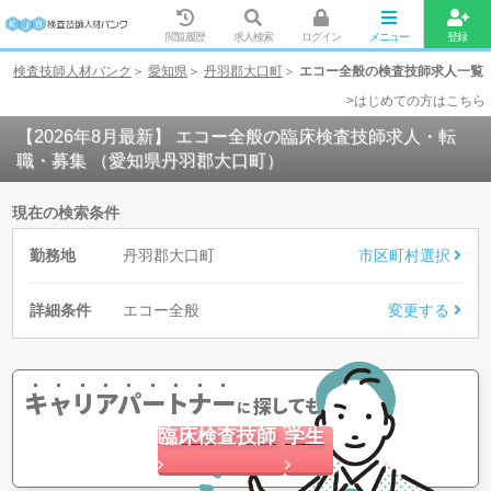
閲覧履歴
求人検索
ログイン
メニュー
登録
検査技師人材バンク
愛知県
丹羽郡大口町
エコー全般の検査技師求人一覧
>はじめての方はこちら
【2026年8月最新】 エコー全般の臨床検査技師求人・転
職・募集 （愛知県丹羽郡大口町）
現在の検索条件
勤務地
丹羽郡大口町
市区町村選択
詳細条件
エコー全般
変更する
キャリアパートナー
探してもらう
に
臨床検査技師
学生