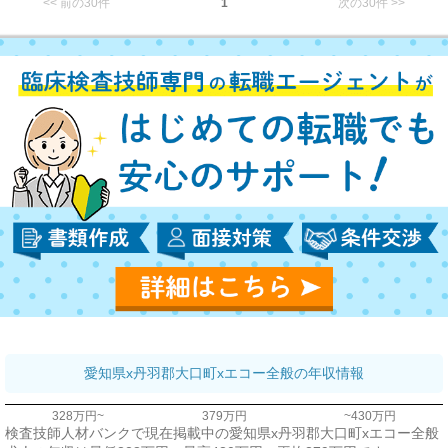
<< 前の30件
1
次の30件 >>
愛知県x丹羽郡大口町xエコー全般の年収情報
328万円~
379万円
~430万円
検査技師人材バンクで現在掲載中の愛知県x丹羽郡大口町xエコー全般