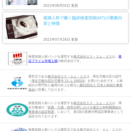
2021年08月02日 更新
産婦人科で働く臨床検査技師(MT)の業務内
容と特徴
2021年07月26日 更新
検査技師人材バンクを運営する
株式会社エス・エム・エス
は、
東
証プライム市場上場
の株式会社です。
運営元である
株式会社エス・エム・エス
は、厚生労働大臣の認可
（
厚生労働大臣許可番号 13-ユ-190019
）を受けた会社です。人材
紹介の専門性と倫理の向上を図る
一般社団法人 日本人材紹介事業
協会
に所属しております。
検査技師人材バンクを運営する
株式会社エス・エム・エス
は、厚
生労働省の「
医療・介護・保育分野における適正な有料職業紹介
事業者の認定制度
」において、第1回の医療分野認定事業者として
認定されております。
検査技師人材バンクは運営元である
株式会社エス・エム・エス
が