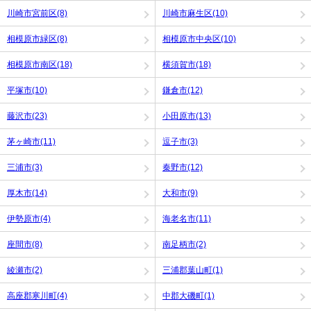
川崎市宮前区(8)
川崎市麻生区(10)
相模原市緑区(8)
相模原市中央区(10)
相模原市南区(18)
横須賀市(18)
平塚市(10)
鎌倉市(12)
藤沢市(23)
小田原市(13)
茅ヶ崎市(11)
逗子市(3)
三浦市(3)
秦野市(12)
厚木市(14)
大和市(9)
伊勢原市(4)
海老名市(11)
座間市(8)
南足柄市(2)
綾瀬市(2)
三浦郡葉山町(1)
高座郡寒川町(4)
中郡大磯町(1)