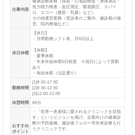
健康診断業務（採血・心電図検査・身体測定・
視力聴力検査・血圧測定、眼底眼圧、スパイ
仕事内容
ロ、エコー（腹部・乳腺）など）
その他運営業務（受診者のご案内、健診着の補
充、院内整備など）
【休日】
・月間勤務シフト表、月8日以上
【休暇】
休日休暇
・夏季休暇
・年末年始休暇5日程度 ※祝日によって変動
あり
・有給休暇（法定通り）
[1]8:30-17:30
勤務時間
[2]8:30-12:30
[3]12:00-21:00
休憩時間
60分
・「世界一患者様に愛されるクリニックを目指
す」というビジョンを掲げ、企業向けの健康診
断や予防接種、健診後フォロー等外来診療も行
おすすめ
うクリニックです。
ポイント