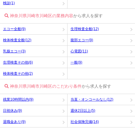
検診(1)
神奈川県川崎市川崎区の業務内容
から求人を探す
エコー全般(9)
生理検査全般(12)
検体検査全般(12)
腹部エコー(9)
乳腺エコー(3)
心電図(11)
生理検査その他(6)
一般(9)
検体検査その他(2)
神奈川県川崎市川崎区のこだわり条件
から求人を探す
残業10時間以内(9)
当直・オンコールなし(12)
日祝休み(9)
週休2日以上(5)
退職金あり(9)
社会保険完備(14)