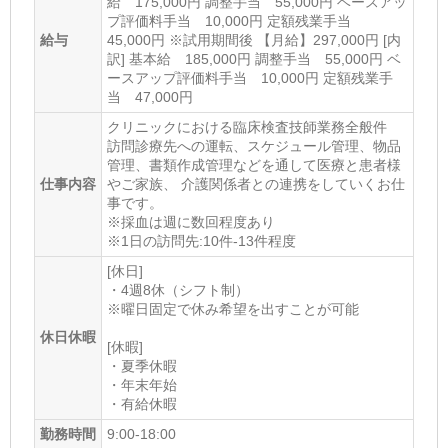
給 175,000円 調整手当 55,000円 ベースアッ
プ評価料手当 10,000円 定額残業手当
給与
45,000円 ※試用期間後 【月給】297,000円 [内
訳] 基本給 185,000円 調整手当 55,000円 ベ
ースアップ評価料手当 10,000円 定額残業手
当 47,000円
クリニックにおける臨床検査技師業務全般件
訪問診療先への運転、スケジュール管理、物品
管理、書類作成管理などを通して医療と患者様
仕事内容
やご家族、 介護関係者との連携をしていくお仕
事です。
※採血は週に数回程度あり
※1日の訪問先:10件-13件程度
[休日]
・4週8休（シフト制）
※曜日固定で休み希望を出すことが可能
休日休暇
[休暇]
・夏季休暇
・年末年始
・有給休暇
勤務時間
9:00-18:00