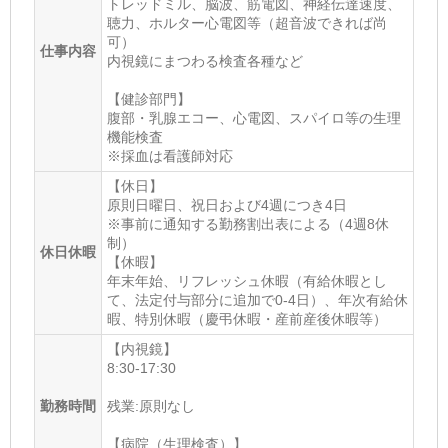
トレッドミル、脳波、筋電図、神経伝達速度、
聴力、ホルター心電図等（超音波できれば尚
可）
仕事内容
内視鏡にまつわる検査各種など
【健診部門】
腹部・乳腺エコー、心電図、スパイロ等の生理
機能検査
※採血は看護師対応
【休日】
原則日曜日、祝日および4週につき4日
※事前に通知する勤務割出表による（4週8休
制）
休日休暇
【休暇】
年末年始、リフレッシュ休暇（有給休暇とし
て、法定付与部分に追加で0-4日）、年次有給休
暇、特別休暇（慶弔休暇・産前産後休暇等）
【内視鏡】
8:30-17:30
勤務時間
残業:原則なし
【病院（生理検査）】