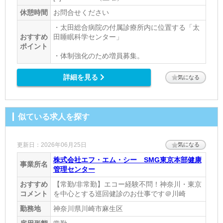
休憩時間
お問合せください
・太田総合病院の付属診療所内に位置する「太
おすすめ
田睡眠科学センター」
ポイント
・体制強化のため増員募集。
詳細を見る
気になる
似ている求人を探す
更新日：2026年06月25日
気になる
株式会社エフ・エム・シー SMG東京本部健康
事業所名
管理センター
おすすめ
【常勤/非常勤】エコー経験不問！神奈川・東京
コメント
を中心とする巡回健診のお仕事です＠川崎
勤務地
神奈川県川崎市麻生区