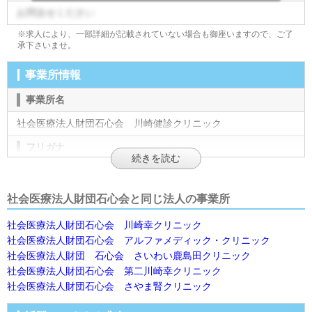
お問合せください
※求人により、一部詳細が記載されていない場合も御座いますので、ご了
承下さいませ。
事業所情報
事業所名
社会医療法人財団石心会 川崎健診クリニック
フリガナ
ｻﾞｨﾀﾞﾝｾｷｼﾝｶｨｶﾜｻｷｹﾝｼﾝｸﾘﾆｯｸ
施設形態
社会医療法人財団石心会と同じ法人の事業所
検診
社会医療法人財団石心会 川崎幸クリニック
社会医療法人財団石心会 アルファメディック・クリニック
法人名
社会医療法人財団 石心会 さいわい鹿島田クリニック
社会医療法人財団石心会
社会医療法人財団石心会 第二川崎幸クリニック
社会医療法人財団石心会 さやま腎クリニック
住所