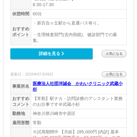
8:30-17:30
休憩時間
60分
・新百合ヶ丘駅から直通バス有り。
おすすめ
ポイント
・生理検査部門(含内視鏡)、健診部門での募
集。
詳細を見る
気になる
更新日：2026年07月09日
気になる
医療法人社団洋誠会 かわいクリニック武蔵小
事業所名
杉
おすすめ
【常勤】駅チカ・訪問診療のアシスタント業務
コメント
のお仕事です＠武蔵小杉
勤務地
神奈川県川崎市中原区
雇用形態
常勤
※試用期間中 【月給】285,000円 [内訳] 基本