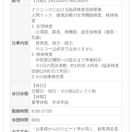
給与
【月給】250,000円-300,000円
クリニックにおける臨床検査技師業務
人間ドック、健康診断の生理機能検査、検体検
査
1. 生理検査
心電図、眼底、肺機能、超音波検査（腹部・
乳腺）
仕事内容
骨密度、視力・聴力
※エコーは必須ではありません
2. 検体検査
外部委託機関への提出まで準備対応
※1日の受診者数 : 約100名-190名（臨床検査
技師は8名/日で対応）
3.その他事務作業
【休日】
日曜日・祝日・その他1日シフト制
休日休暇
【休暇】
夏季休暇、年末年始
勤務時間
8:00-17:00
休憩時間
60分
・お客様からのリピート率が高く、顧客満足度
おすすめ