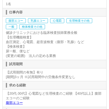
1名
仕事内容
腹部エコー
乳腺エコー
心電図
生理検査その他
一般
検体検査その他
健診クリニックにおける臨床検査技師業務全般
【生理機能検査】
血圧測定、心電図、超音波検査（腹部・乳腺）など
【検体検査】
尿一般、便など
(変更の範囲) 法人の定める業務
試用期間
【試用期間の有無】有り
[期間]3ヶ月 ※試用期間中の労働条件変更なし
求める経験
【20代-30代】心電図など生理検査のご経験 【40代以上】腹部
エコーのご経験
腹部エコー