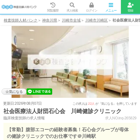
閲覧履歴
求人検索
ログイン
メニュー
登録
検査技師人材バンク
神奈川県
川崎市全域
川崎市川崎区
社会医療法人財
気になる
更新日:2026年08月07日
この求人は
22人
が「気になる」を押しています
社会医療法人財団石心会 川崎健診クリニック
臨床検査技師の求人情報
求人NO.inq-265829
【常勤】腹部エコーの経験者募集！石心会グループが母体
の健診クリニックでのお仕事です＠川崎駅