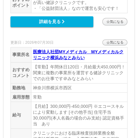
が高い健診クリニックです。
ポイント
・「公益財団法人」なので運営も安心です！
詳細を見る
気になる
更新日：2026年07月30日
気になる
医療法人社団MYメディカル MYメディカルク
事業所名
リニック横浜みなとみらい
【常勤】年間休日120日・月給最大450,000円！
おすすめ
関東に複数の事業所を運営する健診クリニック
コメント
でのお仕事です＠みなとみらい
勤務地
神奈川県横浜市西区
雇用形態
常勤
【月給】300,000円-450,000円 ※エコースキル
により変動します [その他手当] 住宅手当
給与
30,000円(本人名義の場合のみ支給) 認定資格手
当 あり
クリニックにおける臨床検査技師業務全般