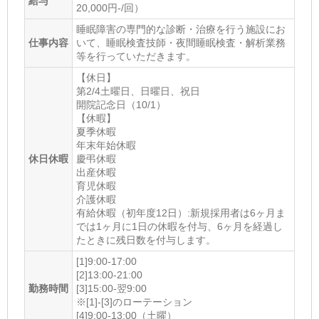
給与
20,000円-/回）
睡眠障害の専門的な診断・治療を行う施設にお
仕事内容
いて、睡眠検査技師・夜間睡眠検査・解析業務
等を行っていただきます。
【休日】
第2/4土曜日、日曜日、祝日
開院記念日（10/1）
【休暇】
夏季休暇
年末年始休暇
休日休暇
慶弔休暇
出産休暇
育児休暇
介護休暇
有給休暇（初年度12日）:新規採用者は6ヶ月ま
では1ヶ月に1日の休暇を付与、6ヶ月を経過し
たときに残日数を付与します。
[1]9:00-17:00
[2]13:00-21:00
勤務時間
[3]15:00-翌9:00
※[1]-[3]のローテーション
[4]9:00-13:00（土曜）