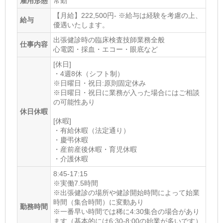
雇用形態
常勤
【月給】222,500円- ※給与は経験を考慮の上、
給与
優遇いたします。
出張健診時の臨床検査技師業務全般
仕事内容
心電図・採血・エコー・眼底など
[休日]
・4週8休（シフト制）
※日曜日・祝日:原則固定休み
※日曜日・祝日に業務が入った場合にはご相談
の可能性あり
休日休暇
[休暇]
・有給休暇（法定通り）
・慶弔休暇
・産前産後休暇・育児休暇
・介護休暇
8:45-17:15
※実働7.5時間
※出張健診の場所や健診開始時間によって始業
時間（集合時間）に変動あり
勤務時間
※一番早い時間では稀に4:30集合の場合があり
ます（基本的には6:30-8:00の始業が多いです）