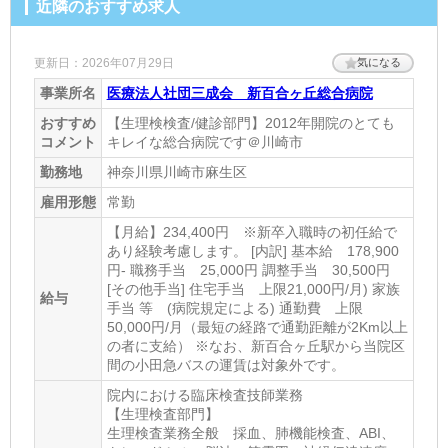
神奈川県川崎市川崎区駅前本町10-5 クリエ川崎8階
[地図]
近隣のおすすめ求人
最寄り駅1
更新日：2026年07月29日
気になる
京急川崎
事業所名
医療法人社団三成会 新百合ヶ丘総合病院
最寄り駅2
おすすめ
【生理検検査/健診部門】2012年開院のとても
川崎
コメント
キレイな総合病院です＠川崎市
最寄り駅3
勤務地
神奈川県川崎市麻生区
雇用形態
常勤
港町
【月給】234,400円 ※新卒入職時の初任給で
ホームページ
あり経験考慮します。 [内訳] 基本給 178,900
円- 職務手当 25,000円 調整手当 30,500円
http://www.alpha-medic.gr.jp/k_clinic/
[その他手当] 住宅手当 上限21,000円/月) 家族
給与
手当 等 (病院規定による) 通勤費 上限
50,000円/月（最短の経路で通勤距離が2Km以上
の者に支給） ※なお、新百合ヶ丘駅から当院区
間の小田急バスの運賃は対象外です。
院内における臨床検査技師業務
【生理検査部門】
生理検査業務全般 採血、肺機能検査、ABI、