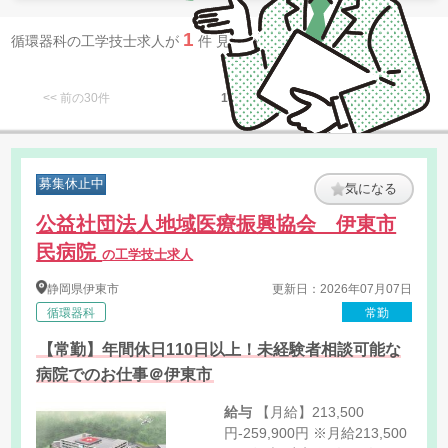
1
循環器科の工学技士求人が
件 見つかりました。
<< 前の30件
1
次の30件 >>
募集休止中
気になる
公益社団法人地域医療振興協会 伊東市
民病院
の工学技士求人
静岡県
伊東市
更新日：2026年07月07日
循環器科
常勤
【常勤】年間休日110日以上！未経験者相談可能な
病院でのお仕事＠伊東市
給与
【月給】213,500
円-259,900円 ※月給213,500