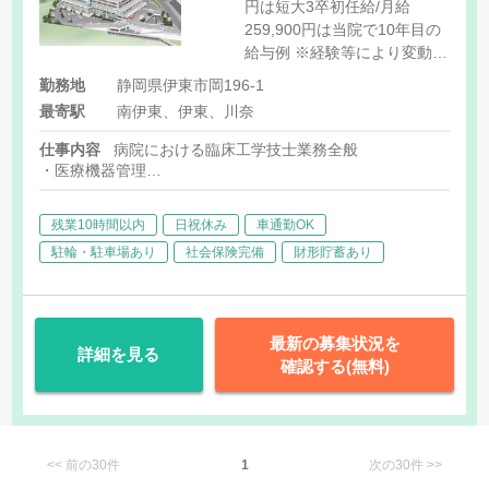
円は短大3卒初任給/月給
259,900円は当院で10年目の
給与例 ※経験等により変動有
[内訳] 基本給:193,500
勤務地
静岡県伊東市岡196-1
円-239,900円 地域人材手
最寄駅
南伊東、伊東、川奈
当:20,000円 [その他手当] 扶
養手当:規定に応じて支給 住
仕事内容
病院における臨床工学技士業務全般
居手当:上限20,000円（家
・医療機器管理
賃・規定に応じて支給）
・呼吸療法
・ペースメーカー
残業10時間以内
日祝休み
車通勤OK
・血液浄化 等
駐輪・駐車場あり
社会保険完備
財形貯蓄あり
最新の募集状況を
詳細を見る
確認する(無料)
<< 前の30件
1
次の30件 >>