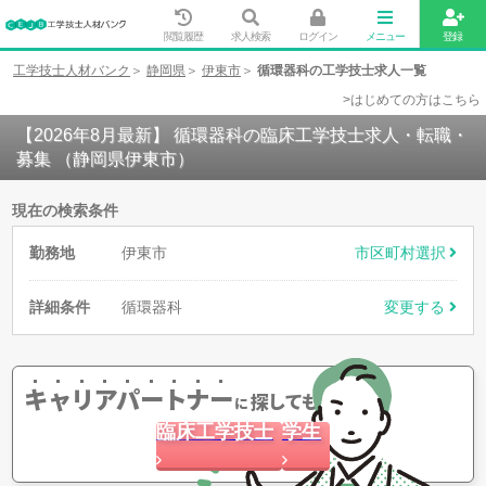
閲覧履歴
求人検索
ログイン
メニュー
登録
工学技士人材バンク
静岡県
伊東市
循環器科の工学技士求人一覧
>はじめての方はこちら
【2026年8月最新】 循環器科の臨床工学技士求人・転職・
募集 （静岡県伊東市）
現在の検索条件
勤務地
伊東市
市区町村選択
詳細条件
循環器科
変更する
キャリアパートナー
探してもらう
に
臨床工学技士
学生