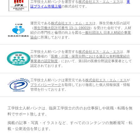
工学技士人材バンクを運営する
株式会社エス・エム・エス
は、
東
証プライム市場上場
の株式会社です。
運営元である
株式会社エス・エム・エス
は、厚生労働大臣の認可
（
厚生労働大臣許可番号 13-ユ-190019
）を受けた会社です。人材
紹介の専門性と倫理の向上を図る
一般社団法人 日本人材紹介事業
協会
に所属しております。
工学技士人材バンクを運営する
株式会社エス・エム・エス
は、厚
生労働省の「
医療・介護・保育分野における適正な有料職業紹介
事業者の認定制度
」において、第1回の医療分野認定事業者として
認定されております。
工学技士人材バンクは運営元である
株式会社エス・エム・エス
が
プライバシーマーク
を取得しており徹底した個人情報保護・情報
管理を行っております。
工学技士人材バンクは、臨床工学技士の方のお仕事探しや就職・転職を無
料でサポート致します。
掲載の記事・写真・イラストなど、すべてのコンテンツの無断複写・転
載・公衆送信を禁じます。