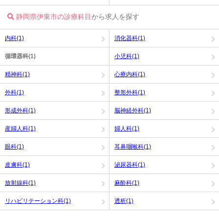
静岡県伊東市の診療科目
から求人を探す
内科(1)
消化器科(1)
循環器科(1)
小児科(1)
精神科(1)
心療内科(1)
外科(1)
整形外科(1)
形成外科(1)
脳神経外科(1)
産婦人科(1)
婦人科(1)
眼科(1)
耳鼻咽喉科(1)
皮膚科(1)
泌尿器科(1)
放射線科(1)
麻酔科(1)
リハビリテーション科(1)
透析(1)