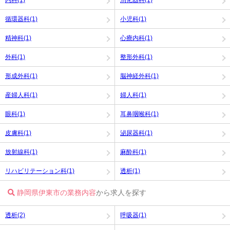
循環器科(1)
小児科(1)
精神科(1)
心療内科(1)
外科(1)
整形外科(1)
形成外科(1)
脳神経外科(1)
産婦人科(1)
婦人科(1)
眼科(1)
耳鼻咽喉科(1)
皮膚科(1)
泌尿器科(1)
放射線科(1)
麻酔科(1)
リハビリテーション科(1)
透析(1)
静岡県伊東市の業務内容
から求人を探す
透析(2)
呼吸器(1)