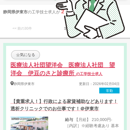
2
静岡県伊東市
の工学技士求人が
件 見つかりました
<< 前の30件
1
次の30件 >>
気になる
医療法人社団望洋会 医療法人社団 望
洋会 伊豆のさと診療所
の工学技士求人
静岡県
伊東市
更新日：2026年02月04日
常勤
【貴重求人！】行政による家賃補助などあります！
透析クリニックでのお仕事です！＠伊東市
給与
【月給】 210,000円-
［内訳］※経験考慮あり 基本