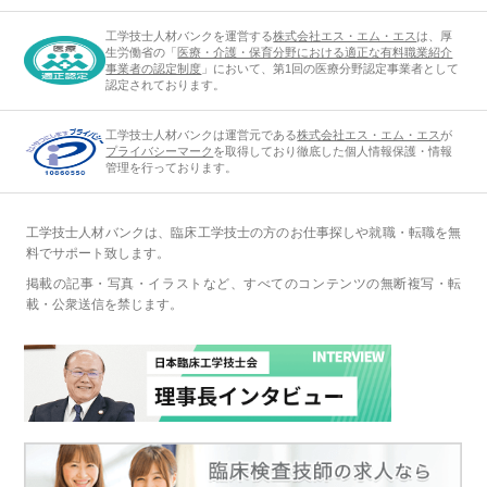
工学技士人材バンクを運営する
株式会社エス・エム・エス
は、厚
生労働省の「
医療・介護・保育分野における適正な有料職業紹介
事業者の認定制度
」において、第1回の医療分野認定事業者として
認定されております。
工学技士人材バンクは運営元である
株式会社エス・エム・エス
が
プライバシーマーク
を取得しており徹底した個人情報保護・情報
管理を行っております。
工学技士人材バンクは、臨床工学技士の方のお仕事探しや就職・転職を無
料でサポート致します。
掲載の記事・写真・イラストなど、すべてのコンテンツの無断複写・転
載・公衆送信を禁じます。