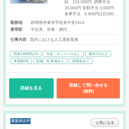
給 210,000円- 調整手当
20,000円 皆勤手当 3,000円
食事手当 6,900円(1日300円
×23日計算) 住宅手当 7,000
勤務地
静岡県伊東市宇佐美中里2414
円-10,000円 準夜勤手当
最寄駅
宇佐美、伊東、網代
4,400(※給与により変動あ
り 1回当たり、月平均3回)
仕事内容
院内における人工透析業務
祝日手当 5,000円/日 家族手
当 3,000(1人) 伊東市への引
残業10時間以内
当直・オンコールなし
週休2日以上
越しで下記が行政から支給さ
車通勤OK
駐輪・駐車場あり
退職金あり
れる ※行政と個人の契約 ・
転居費用の補助等
登録して問い合せる
詳細を見る
(無料)
募集休止中
気になる