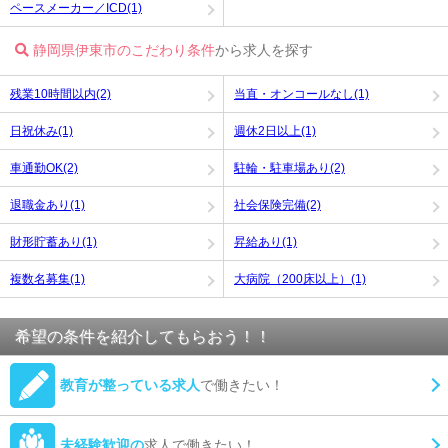
ペースメーカー／ICD(1)
静岡県伊東市のこだわり条件
から求人を探す
残業10時間以内(2)
当直・オンコールなし(1)
日祝休み(1)
週休2日以上(1)
車通勤OK(2)
駐輪・駐車場あり(2)
退職金あり(1)
社会保険完備(2)
財形貯蓄あり(1)
昇給あり(1)
複数名募集(1)
大病院（200床以上）(1)
希望の条件を紹介してもらおう！！
教育が整っている求人
で働きたい！
未経験歓迎の
求人で働きたい！