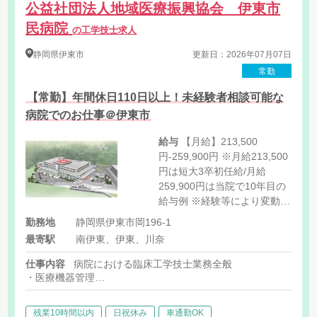
公益社団法人地域医療振興協会 伊東市
民病院
の工学技士求人
静岡県
伊東市
更新日：2026年07月07日
常勤
【常勤】年間休日110日以上！未経験者相談可能な
病院でのお仕事＠伊東市
給与
【月給】213,500
円-259,900円 ※月給213,500
円は短大3卒初任給/月給
259,900円は当院で10年目の
給与例 ※経験等により変動有
[内訳] 基本給:193,500
勤務地
静岡県伊東市岡196-1
円-239,900円 地域人材手
最寄駅
南伊東、伊東、川奈
当:20,000円 [その他手当] 扶
養手当:規定に応じて支給 住
仕事内容
病院における臨床工学技士業務全般
居手当:上限20,000円（家
・医療機器管理
賃・規定に応じて支給）
・呼吸療法
・ペースメーカー
残業10時間以内
日祝休み
車通勤OK