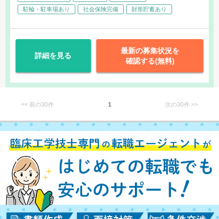
・血液浄化 等
駐輪・駐車場あり
社会保険完備
財形貯蓄あり
最新の募集状況を
詳細を見る
確認する(無料)
<< 前の30件
1
次の30件 >>