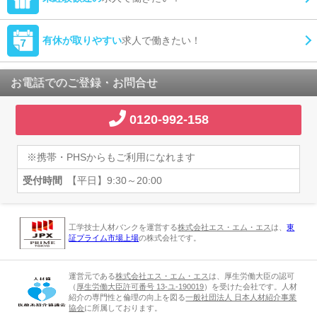
有休が取りやすい
求人で働きたい！
お電話でのご登録・お問合せ
0120-992-158
※携帯・PHSからもご利用になれます
受付時間
【平日】9:30～20:00
工学技士人材バンクを運営する
株式会社エス・エム・エス
は、
東
証プライム市場上場
の株式会社です。
運営元である
株式会社エス・エム・エス
は、厚生労働大臣の認可
（
厚生労働大臣許可番号 13-ユ-190019
）を受けた会社です。人材
紹介の専門性と倫理の向上を図る
一般社団法人 日本人材紹介事業
協会
に所属しております。