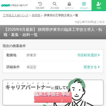
閲覧履歴
求人検索
ログイン
メニュー
登録
工学技士人材バンク
静岡県
伊東市の工学技士求人一覧
>はじめての方はこちら
【2026年8月最新】 静岡県伊東市の臨床工学技士求人・転
職・募集・給料一覧
現在の検索条件
勤務地
伊東市
市区町村選択
詳細条件
未設定
変更する
キャリアパートナー
探してもらう
に
臨床工学技士
学生