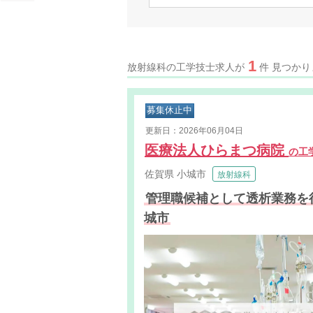
1
放射線科の工学技士求人が
件 見つか
募集休止中
更新日：2026年06月04日
医療法人ひらまつ病院
の工
佐賀県
小城市
放射線科
管理職候補として透析業務を
城市