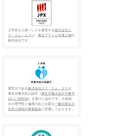
工学技士人材バンクを運営する
株式会社エ
ス・エム・エス
は、
東証プライム市場上場
の
株式会社です。
運営元である
株式会社エス・エム・エス
は、
厚生労働大臣の認可（
厚生労働大臣許可番号
13-ユ-190019
）を受けた会社です。人材紹
介の専門性と倫理の向上を図る
一般社団法人
日本人材紹介事業協会
に所属しております。