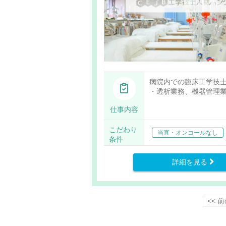
病院内での臨床工学技
・透析業務、機器管理
仕事内容
こだわり
当直・オンコールなし
条件
詳細を見る
<< 