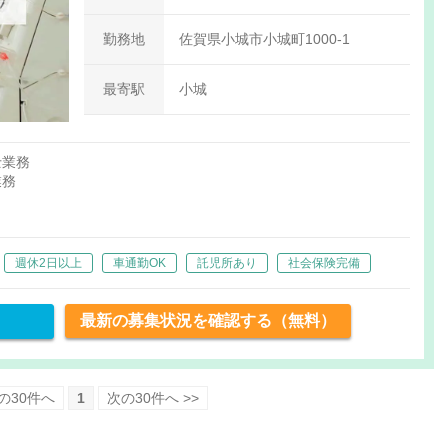
勤務地
佐賀県小城市小城町1000-1
最寄駅
小城
士業務
業務
週休2日以上
車通勤OK
託児所あり
社会保険完備
最新の募集状況を確認する（無料）
前の30件へ
1
次の30件へ >>