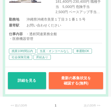
181,400円-230,400円 職種手
当 5,000円 危険手当
2,500円 ベースアップ手当
5,000円
勤務地
沖縄県沖縄市美里１丁目３１番１５号
最寄駅
お問い合わせください
仕事内容
・透析関連業務全般
・医療機器管理
残業10時間以内
当直・オンコールなし
車通勤OK
社会保険完備
昇給あり
最新の募集状況を
詳細を見る
確認する(無料)
<< 前の30件
1
次の30件 >>