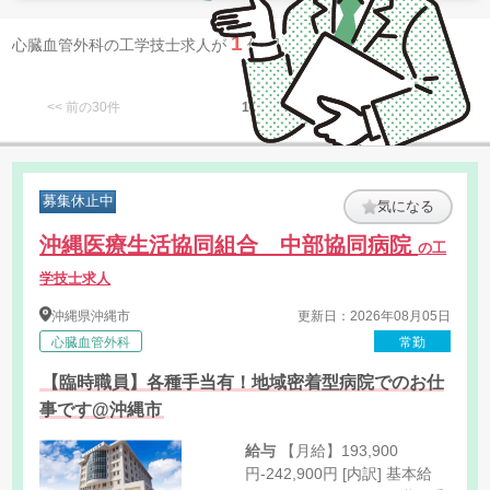
1
心臓血管外科の工学技士求人が
件 見つかりました。
<< 前の30件
1
次の30件 >>
募集休止中
気になる
沖縄医療生活協同組合 中部協同病院
の工
学技士求人
沖縄県
沖縄市
更新日：2026年08月05日
心臓血管外科
常勤
【臨時職員】各種手当有！地域密着型病院でのお仕
事です@沖縄市
給与
【月給】193,900
円-242,900円 [内訳] 基本給