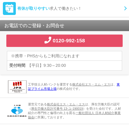
有休が取りやすい
求人で働きたい！
お電話でのご登録・お問合せ
0120-992-158
※携帯・PHSからもご利用になれます
受付時間
【平日】9:30～20:00
工学技士人材バンクを運営する
株式会社エス・エム・エス
は、
東
証プライム市場上場
の株式会社です。
運営元である
株式会社エス・エム・エス
は、厚生労働大臣の認可
（
厚生労働大臣許可番号 13-ユ-190019
）を受けた会社です。人材
紹介の専門性と倫理の向上を図る
一般社団法人 日本人材紹介事業
協会
に所属しております。