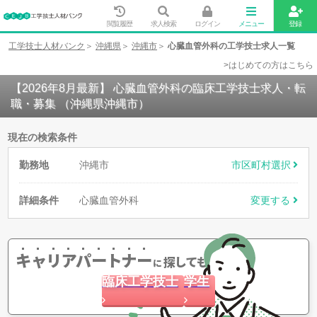
閲覧履歴
求人検索
ログイン
メニュー
登録
工学技士人材バンク
沖縄県
沖縄市
心臓血管外科の工学技士求人一覧
>はじめての方はこちら
【2026年8月最新】 心臓血管外科の臨床工学技士求人・転
職・募集 （沖縄県沖縄市）
現在の検索条件
勤務地
沖縄市
市区町村選択
詳細条件
心臓血管外科
変更する
キャリアパートナー
探してもらう
に
臨床工学技士
学生