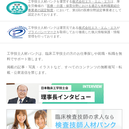
工学技士人材バンクを運営する
株式会社エス・エム・エス
は、厚
生労働省の「
医療・介護・保育分野における適正な有料職業紹介
事業者の認定制度
」において、第1回の医療分野認定事業者として
認定されております。
工学技士人材バンクは運営元である
株式会社エス・エム・エス
が
プライバシーマーク
を取得しており徹底した個人情報保護・情報
管理を行っております。
工学技士人材バンクは、臨床工学技士の方のお仕事探しや就職・転職を無
料でサポート致します。
掲載の記事・写真・イラストなど、すべてのコンテンツの無断複写・転
載・公衆送信を禁じます。