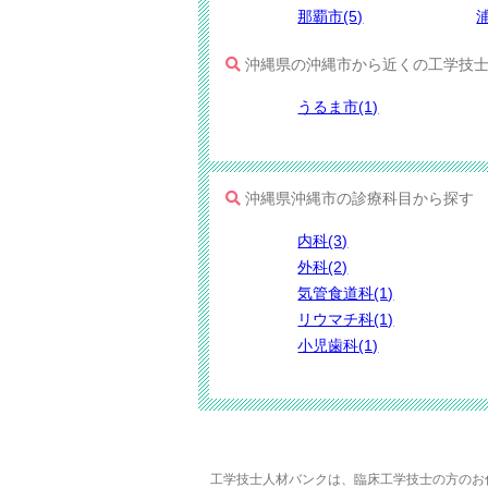
那覇市(5)
浦
沖縄県の沖縄市から近くの工学技士
うるま市(1)
沖縄県沖縄市の診療科目から探す
内科(3)
外科(2)
気管食道科(1)
リウマチ科(1)
小児歯科(1)
工学技士人材バンクは、臨床工学技士の方のお