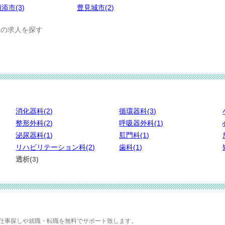
添市(3)
豊見城市(2)
の求人を探す
消化器科(2)
循環器科(3)
整形外科(2)
呼吸器外科(1)
泌尿器科(1)
肛門科(1)
リハビリテーション科(2)
歯科(1)
透析(3)
仕事探しや就職・転職を無料でサポート致します。