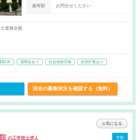
最寄駅
お問合せください
技士業務全般
通勤OK
退職金あり
社会保険完備
財形貯蓄あり
現在の募集状況を確認する（無料）
気になる
医院
の工学技士求人
常勤