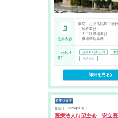
病院における臨床工学
・透析業務
・人工呼吸器業務
・機器管理業務
仕事内容
残業10時間以内
車
こだわり
条件
昇給あり
詳細を見る
募集休止中
更新日：2026年08月05日
医療法人待望主会 安立