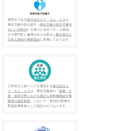
運営元である
株式会社エス・エム・エス
は、
厚生労働大臣の認可（
厚生労働大臣許可番号
13-ユ-190019
）を受けた会社です。人材紹
介の専門性と倫理の向上を図る
一般社団法人
日本人材紹介事業協会
に所属しております。
工学技士人材バンクを運営する
株式会社エ
ス・エム・エス
は、厚生労働省の「
医療・介
護・保育分野における適正な有料職業紹介事
業者の認定制度
」において、第1回の医療分
野認定事業者として認定されております。