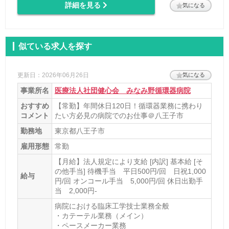
詳細を見る
気になる
似ている求人を探す
更新日：2026年06月26日
気になる
事業所名
医療法人社団健心会 みなみ野循環器病院
おすすめ
【常勤】年間休日120日！循環器業務に携わり
コメント
たい方必見の病院でのお仕事＠八王子市
勤務地
東京都八王子市
雇用形態
常勤
【月給】法人規定により支給 [内訳] 基本給 [そ
の他手当] 待機手当 平日500円/回 日祝1,000
給与
円/回 オンコール手当 5,000円/回 休日出勤手
当 2,000円-
病院における臨床工学技士業務全般
・カテーテル業務（メイン）
・ペースメーカー業務