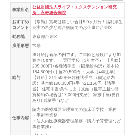
公益財団法人ライフ・エクステンション研究
事業所名
所 永寿総合病院
おすすめ
【常勤】賞与は嬉しい合計5.0ヶ月分！福利厚生
コメント
充実の希少な総合病院でのお仕事＠台東区
勤務地
東京都台東区
雇用形態
常勤
※月給は新卒の例です。ご年齢と経験により加
算されます。 ・専門学校（3年生卒）: 【月給】
205,000円+各種諸手当 （固定給内訳）基本給
184,500円+手当20,500円 ・大学（4年生卒）:
給与
【月給】211,500円+各種諸手当 （固定給内
訳）基本給190,350円+手当21,150円 【諸手
当】 住宅手当:条件により支給（世帯主且つ賃
貸契約の場合は17,000円支給） 家族手当(要件
あり) 残業手当など
院内の医療機器管理室での臨床工学技士業務
・手術室業務
仕事内容
・法人内医療機器管理業務（購入予算管理など
事務業務）