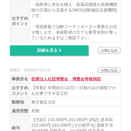
・福島県に本社を構え、医薬品開発を医療機関
様の立場から支援するSMO(治験施設支援機関)
です。
おすすめ
ポイント
・増員募集で治験コーディネーター業務をお任
せ致します。未経験者の方でも教育体制が整っ
ているためまずはご相談下さい。
詳細を見る
気になる
更新日：2026年07月21日
気になる
事業所名
医療法人社団博豊会 博豊会脊椎病院
おすすめ
【常勤】年間休日122日！日勤のみの病院での
コメント
お仕事です＠足立区
勤務地
東京都足立区
雇用形態
常勤
【月給】210,000円-241,000円 [内訳] 基本給
210,000円-241,000円 [その他手当] 資格手当
給与
30,000円 皆勤手当 10,000円 住宅手当