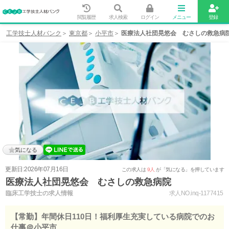
閲覧履歴
求人検索
ログイン
メニュー
登録
工学技士人材バンク
東京都
小平市
医療法人社団晃悠会 むさしの救急病
気になる
更新日:2026年07月16日
この求人は
9人
が「気になる」を押しています
医療法人社団晃悠会 むさしの救急病院
臨床工学技士の求人情報
求人NO.inq-1177415
【常勤】年間休日110日！福利厚生充実している病院でのお
仕事＠小平市