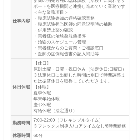
新薬の開発過程の臨床試験（治験）に関わるサ
ポートを医療機関と連携し進めていく業務です
＜主な業務項目＞
・臨床試験参加の適格確認業務
仕事内容
・臨床試験担当医師の同意説明時の補助
・併用禁止薬の確認
・患者様の治験薬服薬指導
・治験のスケジュール管理
・患者様からのご質問・ご相談窓口
・医師の症例報告書の記入補助等
【休日】
原則土曜・日曜・祝日休み（法定休日:日曜日）
※法定休日に出勤した時間は別日で時間調整ま
たは振替休日を取得していただきます。
休日休暇
【休暇】
夏季休暇
年末年始休暇
慶弔休暇
有給休暇（法定通り）
7:00-22:00（フレキシブルタイム）
勤務時間
※フレックス制導入/コアタイムなし/8時間勤務
休憩時間
60分