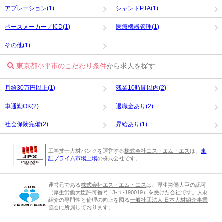
アブレーション(1)
シャントPTA(1)
ペースメーカー／ICD(1)
医療機器管理(1)
その他(1)
東京都小平市のこだわり条件
から求人を探す
月給30万円以上(1)
残業10時間以内(2)
車通勤OK(2)
退職金あり(2)
社会保険完備(2)
昇給あり(1)
工学技士人材バンクを運営する
株式会社エス・エム・エス
は、
東
証プライム市場上場
の株式会社です。
運営元である
株式会社エス・エム・エス
は、厚生労働大臣の認可
（
厚生労働大臣許可番号 13-ユ-190019
）を受けた会社です。人材
紹介の専門性と倫理の向上を図る
一般社団法人 日本人材紹介事業
協会
に所属しております。