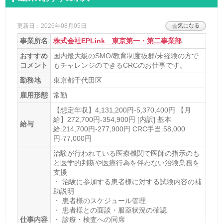
病院
法人名
更新日：2026年08月05日
気になる
事業所名
株式会社EPLink 東京第一・第二事業部
医療法人社団晃悠会
おすすめ
国内最大級のSMO/教育制度抜群/未経験の方で
法人名カナ
コメント
もチャレンジのできるCRCのお仕事です。
イリョウホウジンシャダンコウユウカイ
勤務地
東京都千代田区
診療項目
雇用形態
常勤
内科・呼吸器科・消化器科・循環器科・外科・整形外科・脳神
【想定年収】4,131,200円-5,370,400円 【月
経外科・心臓血管外科・泌尿器科・放射線科・麻酔科・リハビ
給】272,700円-354,900円 [内訳] 基本
給与
リテーション科・その他
給:214,700円-277,900円 CRC手当:58,000
円-77,000円
病床数
治験が行われている医療機関で医師の指示のも
132
と医学的判断や医療行為を伴わない治験業務を
支援
一般病棟
・ 治験に参加する患者様に対する試験内容の補
助説明
60
・ 患者様のスケジュール管理
・ 患者様との面談・服薬状況の確認
住所
仕事内容
・ 診療・検査への同席