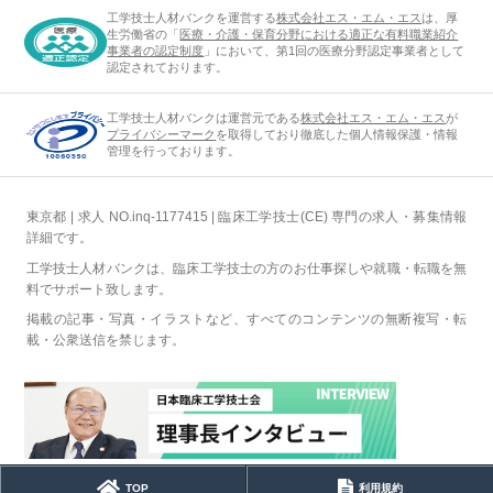
工学技士人材バンクを運営する
株式会社エス・エム・エス
は、厚
生労働省の「
医療・介護・保育分野における適正な有料職業紹介
事業者の認定制度
」において、第1回の医療分野認定事業者として
認定されております。
工学技士人材バンクは運営元である
株式会社エス・エム・エス
が
プライバシーマーク
を取得しており徹底した個人情報保護・情報
管理を行っております。
東京都 | 求人 NO.inq-1177415 | 臨床工学技士(CE) 専門の求人・募集情報
詳細です。
工学技士人材バンクは、臨床工学技士の方のお仕事探しや就職・転職を無
料でサポート致します。
掲載の記事・写真・イラストなど、すべてのコンテンツの無断複写・転
載・公衆送信を禁じます。
TOP
利用規約