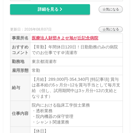
詳細を見る
気になる
更新日：2026年08月07日
気になる
事業所名
医療法人財団きよせ旭が丘記念病院
おすすめ
【常勤】年間休日120日！日勤勤務のみの病院
コメント
でのお仕事です＠清瀬市
勤務地
東京都清瀬市
雇用形態
常勤
【月給】289,000円-354,340円 [特記事項] 賞与
は基本給の5ヶ月分÷12を賞与手当として毎月支
給与
給 （但し、試用期間中は3ヶ月分÷12の支給と
なります）
院内における臨床工学技士業務
・透析業務
仕事内容
・院内機器の保守管理
・シャント関連業務
【休日】