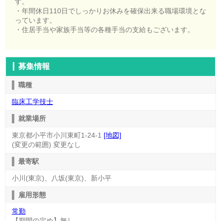
す。
・年間休日110日でしっかりお休みを確保出来る職場環境とな
っています。
・住居手当や家族手当等の各種手当の支給もございます。
募集情報
職種
臨床工学技士
就業場所
東京都小平市小川東町1-24-1
[地図]
(変更の範囲) 変更なし
最寄駅
小川(東京)、八坂(東京)、新小平
雇用形態
常勤
【期間の定め】無し