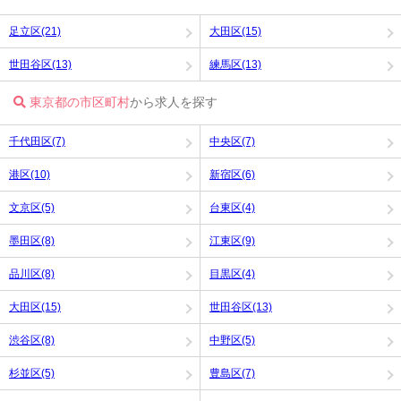
足立区(21)
大田区(15)
世田谷区(13)
練馬区(13)
東京都の市区町村
から求人を探す
千代田区(7)
中央区(7)
港区(10)
新宿区(6)
文京区(5)
台東区(4)
墨田区(8)
江東区(9)
品川区(8)
目黒区(4)
大田区(15)
世田谷区(13)
渋谷区(8)
中野区(5)
杉並区(5)
豊島区(7)