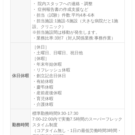
・ 院内スタッフへの連絡・調整
東京都小平市小川東町1-24-1
[地図]
・ 症例報告書の作成支援など
最寄り駅1
・担当（試験）件数:平均4本-6本
・担当施設:1施設-5施設（大きな病院だと1施
小川(東京)
設、クリニック）
※担当施設間は移動が発生します。
最寄り駅2
・業務比率:3対7（対人関係業務:事務作業）
八坂(東京)
［休日］
・土曜日、日曜日、祝日他
最寄り駅3
［休暇］
・年末年始休暇
新小平
・リフレッシュ休暇
ホームページ
休日休暇
・創立記念日休日
・有給休暇
https://musashino.koyu-kai.jp/
・慶弔休暇
・産前産後休暇
・育児休暇
・介護休暇
標準勤務時間9:30-17:30
7:00-22:00内で実働7.5時間のスーパーフレック
勤務時間
スタイム制度
（コアタイム無し・1日の最低労働時間3時間・