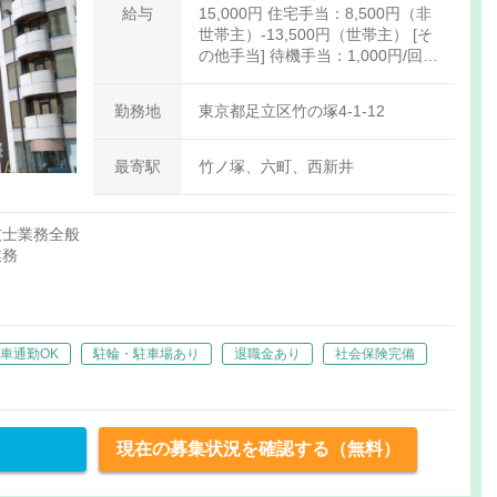
給与
15,000円 住宅手当：8,500円（非
世帯主）-13,500円（世帯主） [そ
の他手当] 待機手当：1,000円/回
呼出手当：4,000円/回 家族手当：
配偶者11,000円 第1子5,000円
勤務地
東京都足立区竹の塚4-1-12
第2子4,000円※18歳未満の子に限
る 精勤手当：3,000円（1か月無遅
刻・無欠勤の場合）
最寄駅
竹ノ塚、六町、西新井
技士業務全般
業務
車通勤OK
駐輪・駐車場あり
退職金あり
社会保険完備
等
現在の募集状況を確認する（無料）