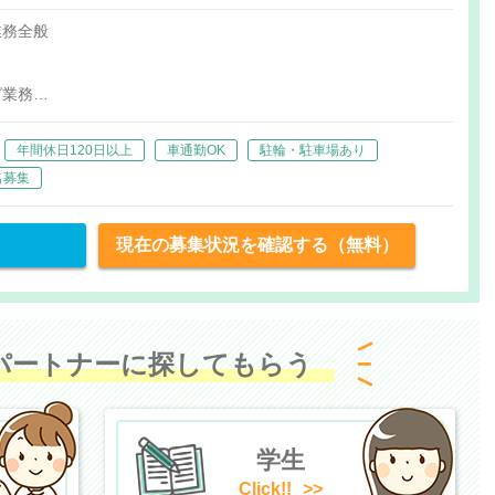
業務全般
グ業務
年間休日120日以上
車通勤OK
駐輪・駐車場あり
名募集
現在の募集状況を確認する（無料）
パートナーに探してもらう
学生
Click!!