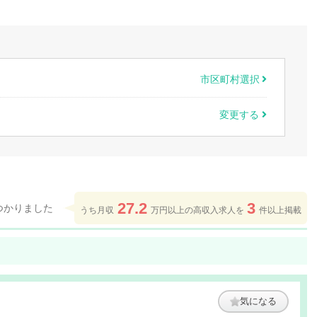
市区町村選択
変更する
27.2
3
つかりました
うち月収
万円以上の高収入求人を
件以上掲載
気になる