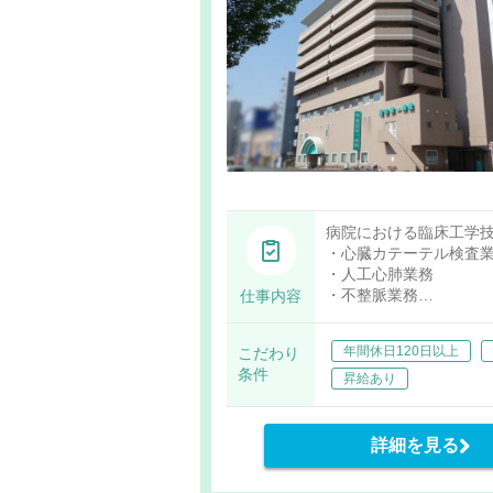
病院における臨床工学
・心臓カテーテル検査
・人工心肺業務
・不整脈業務
仕事内容
・血液浄化療法業務
・高気圧酸素療法業務
年間休日120日以上
こだわり
・医療機器管理業務 
条件
昇給あり
詳細を見る