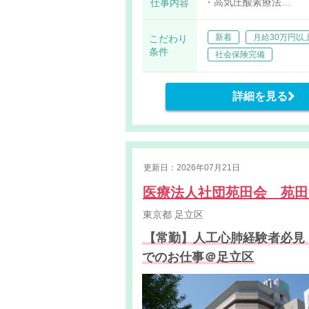
・高気圧酸素療法
仕事内容
・心臓カテーテル検査
・機器管理
新着
月給30万円以
こだわり
条件
社会保険完備
詳細を見る
更新日：2026年07月21日
医療法人社団苑田会 苑
東京都
足立区
【常勤】人工心肺経験者必見
でのお仕事＠足立区