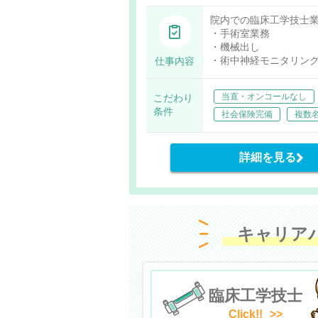
院内での臨床工学技士
・手術室業務
・機械出し
・術中神経モニタリン
仕事内容
・Navigation業務
・機器管理業務
当直・オンコールなし
こだわり
・医療機器管理業務
条件
社会保険完備
複数
詳細を見る
キャリア
臨床工学技士
Click!!