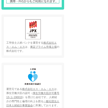
工学技士人材バンクを運営する
株式会社エ
ス・エム・エス
は、
東証プライム市場上場
の
株式会社です。
運営元である
株式会社エス・エム・エス
は、
厚生労働大臣の認可（
厚生労働大臣許可番号
13-ユ-190019
）を受けた会社です。人材紹
介の専門性と倫理の向上を図る
一般社団法人
日本人材紹介事業協会
に所属しております。