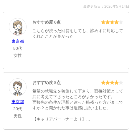
最終更新日：2026年5月14日
法人名
医療法人社団松岳会
おすすめ度 8点
診療項目
こちらが渋った回答をしても、諦めずに対応して
くれたことが良かった
内科・透析
東京都
休診日
50代
女性
日
住所
東京都板橋区徳丸3-11-2
[地図]
おすすめ度 8点
最寄り駅1
希望の就職先を斡旋して下さり、面接対策として
共に考えて下さったところがよかったです。
東武練馬
東京都
面接先の条件が理想と違った時残った方がましで
最寄り駅2
すか？と聞かれた事は遺憾に思いました。
20代
男性
下赤塚
【キャリアパートナーより】
この度は工学技士人材バンクをご利用いただき誠
最寄り駅3
にありがとうございました。