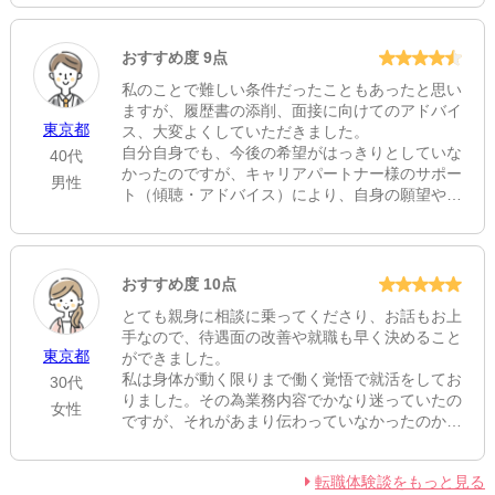
ました。
おすすめ度 9点
私のことで難しい条件だったこともあったと思い
ますが、履歴書の添削、面接に向けてのアドバイ
東京都
ス、大変よくしていただきました。
自分自身でも、今後の希望がはっきりとしていな
40代
かったのですが、キャリアパートナー様のサポー
男性
ト（傾聴・アドバイス）により、自身の願望や希
望も明確にしていただくことができました。
この年齢ですと、なかなか再就職も難しいと聞い
ておりましたが、キャリアパートナー様のサポー
トで１回目で採用されたことで、大変満足な結果
おすすめ度 10点
になりました。
とても親身に相談に乗ってくださり、お話もお上
また、電話対応や気遣い・配慮が本当に素晴らし
手なので、待遇面の改善や就職も早く決めること
いなと感じました。
東京都
ができました。
私は身体が動く限りまで働く覚悟で就活をしてお
30代
りました。その為業務内容でかなり迷っていたの
女性
ですが、それがあまり伝わっていなかったのかな
と思い、少し悲しかったです。
転職体験談をもっと見る
【キャリアパートナーより】