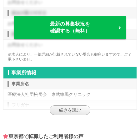
お問合せください
休みの取りやすさ
お問合せください
最新の募集状況を
確認する（無料）
評価制度
お問合せください
※求人により、一部詳細が記載されていない場合も御座いますので、ご了
承下さいませ。
事業所情報
事業所名
医療法人社団松岳会 東武練馬クリニック
フリガナ
トウブネリマクリニック
施設形態
東京都で転職したご利用者様の声
診療所