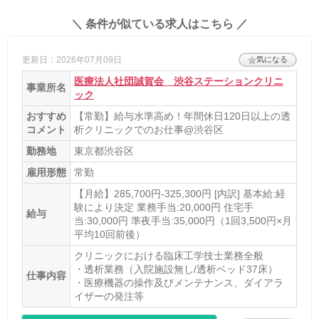
＼ 条件が似ている求人はこちら ／
更新日：2026年07月09日
気になる
医療法人社団誠賀会 渋谷ステーションクリニ
事業所名
ック
おすすめ
【常勤】給与水準高め！年間休日120日以上の透
コメント
析クリニックでのお仕事@渋谷区
勤務地
東京都渋谷区
雇用形態
常勤
【月給】285,700円-325,300円 [内訳] 基本給:経
験により決定 業務手当:20,000円 住宅手
給与
当:30,000円 準夜手当:35,000円（1回3,500円×月
平均10回前後）
クリニックにおける臨床工学技士業務全般
・透析業務（入院施設無し/透析ベッド37床）
仕事内容
・医療機器の操作及びメンテナンス、ダイアラ
イザーの発注等