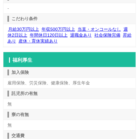
-
こだわり条件
月給30万円以上
年収500万円以上
当直・オンコールなし
週
休2日以上
年間休日120日以上
退職金あり
社会保険完備
昇給
あり
産休・育休実績あり
福利厚生
加入保険
雇用保険、労災保険、健康保険、厚生年金
託児所の有無
無
寮の有無
無
交通費