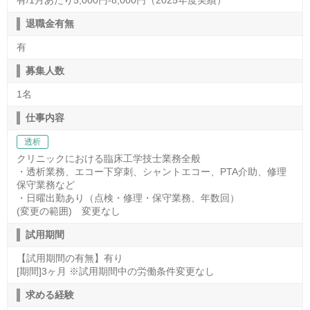
有/1月あたり5,000円-8,000円（2025年度実績）
退職金有無
有
募集人数
1名
仕事内容
透析
クリニックにおける臨床工学技士業務全般
・透析業務、エコー下穿刺、シャントエコー、PTA介助、修理
保守業務など
・日曜出勤あり（点検・修理・保守業務、年数回）
(変更の範囲) 変更なし
試用期間
【試用期間の有無】有り
[期間]3ヶ月 ※試用期間中の労働条件変更なし
求める経験