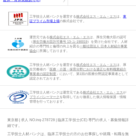
産休・育休実績あり(2)
工学技士人材バンクを運営する
株式会社エス・エム・エス
は、
東
証プライム市場上場
の株式会社です。
運営元である
株式会社エス・エム・エス
は、厚生労働大臣の認可
（
厚生労働大臣許可番号 13-ユ-190019
）を受けた会社です。人材
紹介の専門性と倫理の向上を図る
一般社団法人 日本人材紹介事業
協会
に所属しております。
工学技士人材バンクを運営する
株式会社エス・エム・エス
は、厚
生労働省の「
医療・介護・保育分野における適正な有料職業紹介
事業者の認定制度
」において、第1回の医療分野認定事業者として
認定されております。
工学技士人材バンクは運営元である
株式会社エス・エム・エス
が
プライバシーマーク
を取得しており徹底した個人情報保護・情報
管理を行っております。
東京都 | 求人 NO.inq-278728 | 臨床工学技士(CE) 専門の求人・募集情報詳
細です。
工学技士人材バンクは、臨床工学技士の方のお仕事探しや就職・転職を無