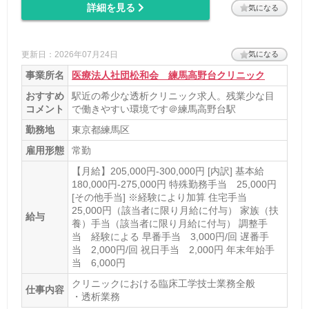
詳細を見る
気になる
更新日：2026年07月24日
気になる
事業所名
医療法人社団松和会 練馬高野台クリニック
おすすめ
駅近の希少な透析クリニック求人。残業少な目
コメント
で働きやすい環境です＠練馬高野台駅
勤務地
東京都練馬区
雇用形態
常勤
【月給】205,000円-300,000円 [内訳] 基本給
180,000円-275,000円 特殊勤務手当 25,000円
[その他手当] ※経験により加算 住宅手当
25,000円（該当者に限り月給に付与） 家族（扶
給与
養）手当（該当者に限り月給に付与） 調整手
当 経験による 早番手当 3,000円/回 遅番手
当 2,000円/回 祝日手当 2,000円 年末年始手
当 6,000円
クリニックにおける臨床工学技士業務全般
仕事内容
・透析業務