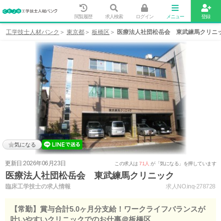
閲覧履歴
求人検索
ログイン
メニュー
登録
工学技士人材バンク
東京都
板橋区
医療法人社団松岳会 東武練馬クリニ
気になる
更新日:2026年06月23日
この求人は
71人
が「気になる」を押しています
医療法人社団松岳会 東武練馬クリニック
臨床工学技士の求人情報
求人NO.inq-278728
【常勤】賞与合計5.0ヶ月分支給！ワークライフバランスが
叶いやすいクリニックでのお仕事＠板橋区