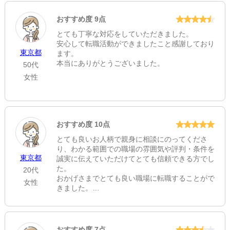
担当者の配慮に欠ける発言によりご不快な思いを
地下鉄赤塚
させ、大変申し訳ございませんでした。
おすすめ度 9点
いただいたご意見を真摯に受け止め、言葉選びや
ホームページ
とても丁寧な対応をしていただきました。
対応のあり方を直ちに見直し、社内教育を徹底し
安心して転職活動ができましたこと感謝しており
https://toubu-nerima-cl.com/
てまいります。
東京都
ます。
貴重なご意見ありがとうございました。
本当にありがとうございました。
50代
女性
おすすめ度 10点
とても良いお人柄で親身に相談にのってくださ
り、わかる範囲での職場の雰囲気や評判・条件を
東京都
誠実に伝えていただけてとても信頼できる方でし
た。
20代
おかげさまでとても良い職場に転職することがで
女性
きました。
新たな職場でも長く勤められるよう頑張ります。
ライフイベントなどで万が一転職の際にはまた是
非キャリアパートナーさんにお願いしたいです。
おすすめ度 7点