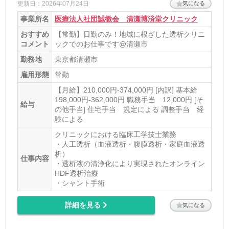
更新日：2026年07月24日
気になる
事業所名
医療法人社団誠徹会 清瀬博済堂クリニック
おすすめ
【常勤】日勤のみ！地域に根ざした透析クリニ
コメント
ックでのお仕事です@清瀬市
勤務地
東京都清瀬市
雇用形態
常勤
【月給】210,000円-374,000円 [内訳] 基本給
198,000円-362,000円 職務手当 12,000円 [そ
給与
の他手当] 住宅手当 規定による 調整手当 経
験による
クリニックにおける臨床工学技士業務
・人工透析（血液透析・腹膜透析・家庭血液透
析）
仕事内容
・透析液の清浄化により実現されたオンライン
HDF透析治療
・シャント手術
詳細を見る
気になる