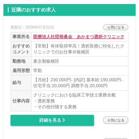
この度は工学技士人材バンクをご利用いただき、
ありがとうございました。
近隣のおすすめ求人
お気持ちを汲み取ることができずご不快な思いを
させてしまい申し訳ありませんでした。
今後も安心してご利用いただけるよう、サービ
更新日：2026年07月21日
気になる
ス・キャリアパートナーの質の向上に努めてまい
事業所名
医療法人社団裕眞会 あかまつ透析クリニック
ります。
引き続き何卒よろしくお願い申し上げます。
おすすめ
【常勤】有休取得率高！透析医療に特化したク
コメント
リニックでのお仕事＠板橋区
勤務地
東京都板橋区
雇用形態
常勤
【月給】230,000円- [内訳] 基本給:190,000円-
給与
住宅手当:20,000円 調整手当:20,000円
クリニックにおける臨床工学技士業務全般
仕事内容
・透析業務
・その他付随する業務
詳細を見る
気になる