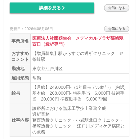
詳細を見る
気になる
更新日：2026年08月06日
気になる
医療法人社団靱生会 メディカルプラザ篠崎駅
事業所名
西口（透析専門）
おすすめ
【増員募集】駅からすぐの透析クリニック！＠
コメント
篠崎駅
勤務地
東京都江戸川区
雇用形態
常勤
【月給】249,000円‐（3年目モデル給与） [内訳]
給与
基本給 208,000円‐ 特殊手当 6,000円 技術手
当 20,000円 準夜勤手当 5,000円/回
診療所における臨床工学技士業務全般
透析業務
仕事内容
葛西透析クリニック・小岩駅北口クリニック・
篠崎透析クリニック・ 江戸川メディケア病院と
の兼務