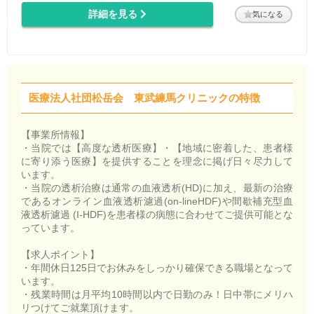
詳細を見る
気になる
医療法人社団松岳会 東武練馬クリニックの特徴
【事業所情報】
・当院では【高度な透析医療】・【地域に密着した、患者様
に寄り添う医療】を提供することを理念に掲げ日々尽力して
います。
・当院の透析治療は通常の血液透析(HD)に加え、最新の治療
であるオンライン血液透析濾過(on-lineHDF)や間歇補充型血
液透析濾過 (I-HDF)を患者様の病態に合わせてご提供可能とな
っています。
【求人ポイント】
・年間休日125日でお休みをしっかり確保できる職場となって
います。
・残業時間は月平均10時間以内で日勤のみ！日中帯にメリハ
リつけてご就業頂けます。