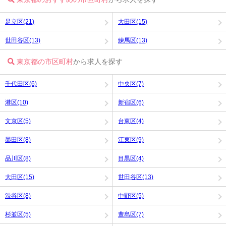
足立区(21)
大田区(15)
世田谷区(13)
練馬区(13)
東京都の市区町村
から求人を探す
千代田区(6)
中央区(7)
港区(10)
新宿区(6)
文京区(5)
台東区(4)
墨田区(8)
江東区(9)
品川区(8)
目黒区(4)
大田区(15)
世田谷区(13)
渋谷区(8)
中野区(5)
杉並区(5)
豊島区(7)