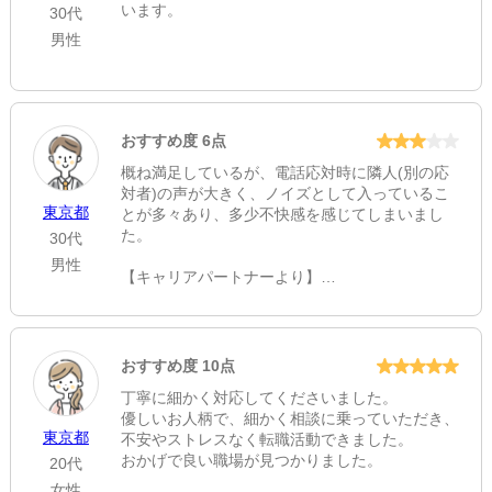
います。
30代
男性
おすすめ度 6点
概ね満足しているが、電話応対時に隣人(別の応
対者)の声が大きく、ノイズとして入っているこ
東京都
とが多々あり、多少不快感を感じてしまいまし
た。
30代
男性
【キャリアパートナーより】
この度は工学技士人材バンクをご利用いただき、
ありがとうございました。
お忙しい中せっかくお電話での対応を頂いていた
にも関わらず、周囲の音のせいでご不快な思いを
おすすめ度 10点
させてしまい大変申し訳ございませんでした。
丁寧に細かく対応してくださいました。
頂いたご意見をもとに社内の環境整備に努めてま
優しいお人柄で、細かく相談に乗っていただき、
いります。引き続き何卒宜しくお願い致します。
東京都
不安やストレスなく転職活動できました。
おかげで良い職場が見つかりました。
20代
女性