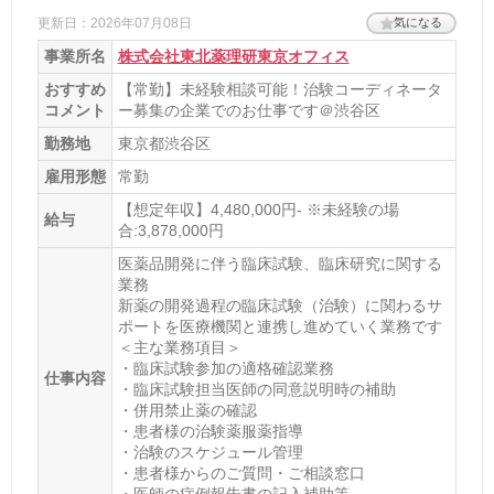
更新日：2026年07月08日
気になる
事業所名
株式会社東北薬理研東京オフィス
おすすめ
【常勤】未経験相談可能！治験コーディネータ
コメント
ー募集の企業でのお仕事です＠渋谷区
勤務地
東京都渋谷区
雇用形態
常勤
【想定年収】4,480,000円- ※未経験の場
給与
合:3,878,000円
医薬品開発に伴う臨床試験、臨床研究に関する
業務
新薬の開発過程の臨床試験（治験）に関わるサ
ポートを医療機関と連携し進めていく業務です
＜主な業務項目＞
・臨床試験参加の適格確認業務
仕事内容
・臨床試験担当医師の同意説明時の補助
・併用禁止薬の確認
・患者様の治験薬服薬指導
・治験のスケジュール管理
・患者様からのご質問・ご相談窓口
・医師の症例報告書の記入補助等