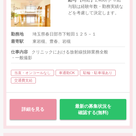
給与
【時給】1,400円- ※給
与額は経験年数・勤務実績な
どを考慮して決定します。
勤務地
埼玉県春日部市下蛭田１２５－１
最寄駅
東岩槻、豊春、岩槻
仕事内容
クリニックにおける放射線技師業務全般
・一般撮影
当直・オンコールなし
車通勤OK
駐輪・駐車場あり
交通費支給
最新の募集状況を
詳細を見る
確認する(無料)