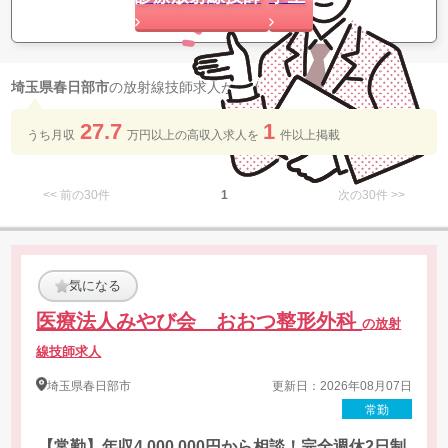
9
埼玉県春日部市
の放射線技師求人が
件 見つかりました
27.7
1
うち月収
万円以上の​高収入求人を​
件以上​掲載
<< 前の30件
1
次の30件 >>
気になる
医療法人みやび会 おおつ整形外科
の放射
線技師求人
埼玉県
春日部市
更新日：2026年08月07日
常勤
【常勤】年収4,000,000円から相談！完全週休2日制