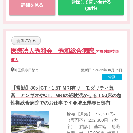
登録して問い合せる
詳細を見る
(無料)
気になる
医療法人秀和会 秀和総合病院
の放射線技師
求人
埼玉県
春日部市
更新日：2026年08月05日
常勤
【常勤】80列CT・1.5T MRI有り！モダリティ豊
富！アンギオやCT、MRIの経験活かせる！50床の急
性期総合病院でのお仕事です＠埼玉県春日部市
給与
【月給】 197,300円-
（専門卒） 202,300円-（大
卒） ［内訳］ 基本給 処遇
改善手当 17,000円- 当直手