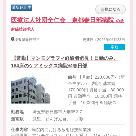
募集休止中
気になる
医療法人社団全仁会 東都春日部病院
の放
射線技師求人
埼玉県
春日部市
更新日：2026年06月23日
常勤
【常勤】マンモグラフィ経験者必見！日勤のみ、
184床のケアミックス病院＠春日部
給与
【月給】220,000円-（新
卒モデル） [内訳] 基本給
170,000円 資格手当 30,000
円 皆勤手当 10,000円 調整
手当 10,000円 ※経験スキ
ル等を考慮
勤務地
埼玉県春日部市大畑652-7
最寄駅
武里、せんげん台、一ノ割
仕事内容
病院内における放射線技師業務
一般撮影、マンモグラフィ、CT（80列）、MRI（Canon）、骨