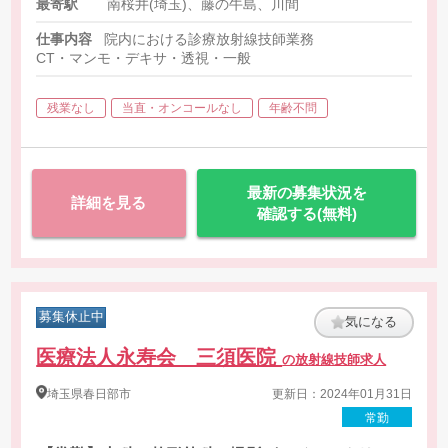
最寄駅
南桜井(埼玉)、藤の牛島、川間
仕事内容
院内における診療放射線技師業務
CT・マンモ・デキサ・透視・一般
残業なし
当直・オンコールなし
年齢不問
最新の募集状況を
詳細を見る
確認する(無料)
募集休止中
気になる
医療法人永寿会 三須医院
の放射線技師求人
埼玉県
春日部市
更新日：2024年01月31日
常勤