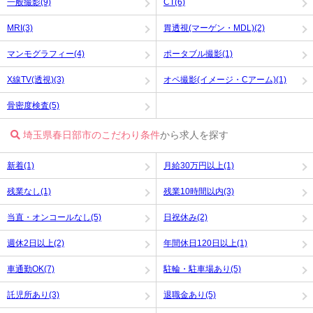
一般撮影(9)
CT(6)
MRI(3)
胃透視(マーゲン・MDL)(2)
マンモグラフィー(4)
ポータブル撮影(1)
X線TV(透視)(3)
オペ撮影(イメージ・Cアーム)(1)
骨密度検査(5)
埼玉県春日部市のこだわり条件
から求人を探す
新着(1)
月給30万円以上(1)
残業なし(1)
残業10時間以内(3)
当直・オンコールなし(5)
日祝休み(2)
週休2日以上(2)
年間休日120日以上(1)
車通勤OK(7)
駐輪・駐車場あり(5)
託児所あり(3)
退職金あり(5)