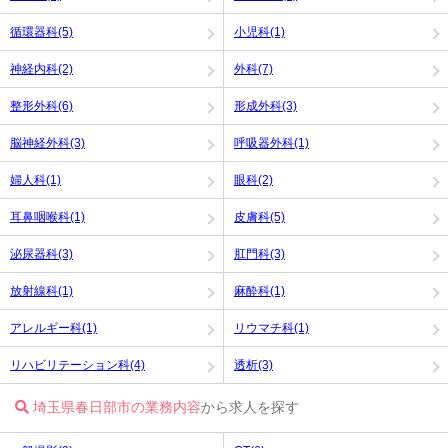
循環器科(5)
小児科(1)
神経内科(2)
外科(7)
整形外科(6)
形成外科(3)
脳神経外科(3)
呼吸器外科(1)
婦人科(1)
眼科(2)
耳鼻咽喉科(1)
皮膚科(5)
泌尿器科(3)
肛門科(3)
放射線科(1)
麻酔科(1)
アレルギー科(1)
リウマチ科(1)
リハビリテーション科(4)
透析(3)
埼玉県春日部市の業務内容
から求人を探す