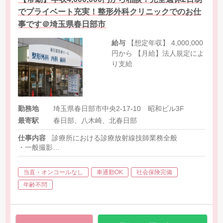
でプライベート充実！整形外科クリニックでのお仕
事です＠埼玉県春日部市
給与
【想定年収】 4,000,000
円から 【月給】法人規定によ
り支給
勤務地
埼玉県春日部市中央2-17-10 昭和ビル3F
最寄駅
春日部、八木崎、北春日部
仕事内容
診療所における診療放射線技師業務全般
・一般撮影
・骨密度検査
当直・オンコールなし
車通勤OK
社会保険完備
年齢不問