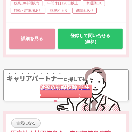
残業10時間以内
年間休日120日以上
車通勤OK
・X線透視
駐輪・駐車場あり
託児所あり
退職金あり
登録して問い合せる
詳細を見る
(無料)
キャリアパートナー
探してもらう
に
診療放射線技師
学生
気になる