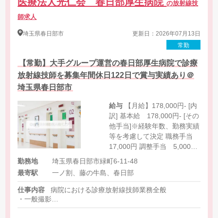
医療法人光仁会 春日部厚生病院
の放射線技
師求人
埼玉県
春日部市
更新日：2026年07月13日
常勤
【常勤】大手グループ運営の春日部厚生病院で診療
放射線技師を募集年間休日122日で賞与実績あり＠
埼玉県春日部市
給与
【月給】178,000円- [内
訳] 基本給 178,000円- [その
他手当]※経験年数、勤務実績
等を考慮して決定 職務手当
17,000円 調整手当 5,000円
危険手当 10,000円 住宅手
勤務地
埼玉県春日部市緑町6-11-48
当 5,000円 ベースアップ手
最寄駅
一ノ割、藤の牛島、春日部
当
仕事内容
病院における診療放射線技師業務全般
・一般撮影
・CT
・骨密度検査