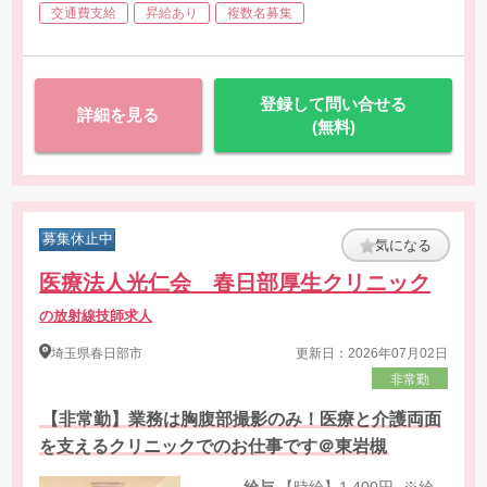
・MRI
交通費支給
昇給あり
複数名募集
登録して問い合せる
詳細を見る
(無料)
募集休止中
気になる
医療法人光仁会 春日部厚生クリニック
の放射線技師求人
埼玉県
春日部市
更新日：2026年07月02日
非常勤
【非常勤】業務は胸腹部撮影のみ！医療と介護両面
を支えるクリニックでのお仕事です＠東岩槻