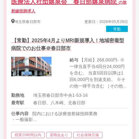
医療法人社団嬉泉会 春日部嬉泉病院
の放
射線技師求人
埼玉県
春日部市
更新日：2026年05月28日
常勤
【常勤】2025年4月よりMRI新規導入！地域密着型
病院でのお仕事＠春日部市
給与
【月給】268,000円- ※
一律当直手当4回分24,000円
を含む。 当直5回目以降は1
回6,000円を別途支給。 ※そ
の他一律手当含む ［その他手
当］ 残業手当 災害時応援手
勤務地
埼玉県春日部市中央1-53-16
当 -30,000円※条件あり
最寄駅
春日部、八木崎、北春日部
仕事内容
院内における診療放射線技師業務
・一般撮影
・CT
・骨密度検査
残業10時間以内
退職金あり
社会保険完備
・マンモグラフィー