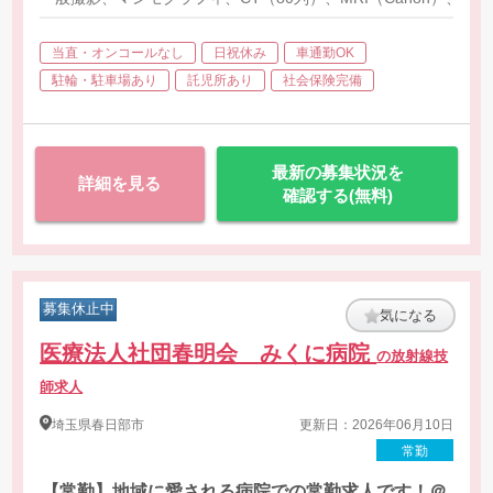
当直・オンコールなし
日祝休み
車通勤OK
駐輪・駐車場あり
託児所あり
社会保険完備
最新の募集状況を
詳細を見る
確認する(無料)
募集休止中
気になる
医療法人社団春明会 みくに病院
の放射線技
師求人
埼玉県
春日部市
更新日：2026年06月10日
常勤
【常勤】地域に愛される病院での常勤求人です！＠