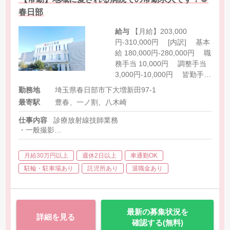
春日部
給与
【月給】203,000
円-310,000円 [内訳] 基本
給 180,000円-280,000円 職
務手当 10,000円 調整手当
3,000円-10,000円 皆勤手当
10,000円 [その他手当] 夜
勤務地
埼玉県春日部市下大増新田97-1
間外来 3,000円/回 待機
最寄駅
豊春、一ノ割、八木崎
（平日） 2,000円/回 待機
（土） 3,000円/回 オンコ
仕事内容
診療放射線技師業務
ール出勤 2,000円-3,000円/回
・一般撮影
日曜出勤（AM）出勤
・ＣＴ撮影（１６列ＣＴ）
・病棟ポ－タブル撮影
10,000円-15,000円
月給30万円以上
週休2日以上
車通勤OK
・透視撮影（胃透視、注腸造影）
・整形手術外科用イメージ撮影
駐輪・駐車場あり
託児所あり
退職金あり
・眼底検査
※業務上自宅待機、オンコール、日曜出勤あり。その場合は
別途手当があります。
最新の募集状況を
詳細を見る
確認する(無料)