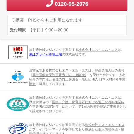
0120-95-2076
※携帯・PHSからもご利用になれます
受付時間
【平日】9:30～20:00
放射線技師人材バンクを運営する
株式会社エス・エム・エス
は、
東証プライム市場上場
の株式会社です。
運営元である
株式会社エス・エム・エス
は、厚生労働大臣の認可
（
厚生労働大臣許可番号 13-ユ-190019
）を受けた会社です。人材
紹介の専門性と倫理の向上を図る
一般社団法人 日本人材紹介事業
協会
に所属しております。
放射線技師人材バンクを運営する
株式会社エス・エム・エス
は、
厚生労働省の「
医療・介護・保育分野における適正な有料職業紹
介事業者の認定制度
」において、第1回の医療分野認定事業者とし
て認定されております。
放射線技師人材バンクは運営元である
株式会社エス・エム・エス
が
プライバシーマーク
を取得しており徹底した個人情報保護・情
報管理を行っております。