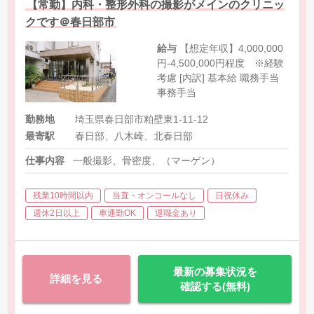
【常勤】内科・整形外科の撮影がメインのクリニッ
クです＠春日部市
給与
【想定年収】4,000,000
円-4,500,000円程度 ※経験
考慮 [内訳] 基本給 職務手当
事務手当
勤務地
埼玉県春日部市粕壁東1-11-12
最寄駅
春日部、八木崎、北春日部
仕事内容
一般撮影、骨密度、（マーゲン）
残業10時間以内
当直・オンコールなし
日祝休み
週休2日以上
車通勤OK
退職金あり
最新の募集状況を
詳細を見る
確認する(無料)