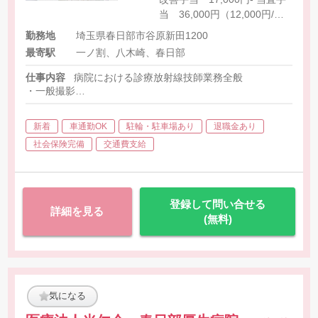
当 36,000円（12,000円/回
×3回） ［その他手当］※該
勤務地
埼玉県春日部市谷原新田1200
当者に支給 住宅手当
最寄駅
一ノ割、八木崎、春日部
10,000円（住民票上の世帯主
登録必須）
仕事内容
病院における診療放射線技師業務全般
・一般撮影
・アンギオ
・CT（80列）
新着
車通勤OK
駐輪・駐車場あり
退職金あり
・MRI（1.5T）
・RI
社会保険完備
交通費支給
・X線TV
・ポータブル
・骨密度測定
・マンモグラフィー
登録して問い合せる
詳細を見る
(無料)
気になる