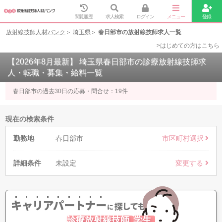
閲覧履歴
求人検索
ログイン
メニュー
登録
放射線技師人材バンク
埼玉県
春日部市の放射線技師求人一覧
>はじめての方はこちら
【2026年8月最新】 埼玉県春日部市の診療放射線技師求
人・転職・募集・給料一覧
春日部市の過去30日の応募・問合せ：
19
件
現在の検索条件
勤務地
春日部市
市区町村選択
詳細条件
未設定
変更する
キャリアパートナー
探してもらう
に
診療放射線技師
学生