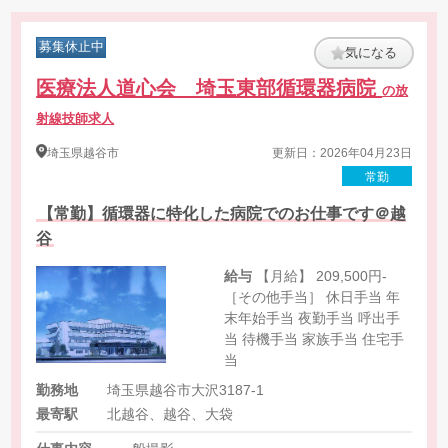
募集休止中
気になる
医療法人道心会 埼玉東部循環器病院
の放
射線技師求人
埼玉県
越谷市
更新日：2026年04月23日
常勤
【常勤】循環器に特化した病院でのお仕事です＠越
谷
給与
【月給】 209,500円-
［その他手当］ 休日手当 年
末年始手当 夜勤手当 呼出手
当 待機手当 家族手当 住宅手
当
勤務地
埼玉県越谷市大沢3187-1
最寄駅
北越谷、越谷、大袋