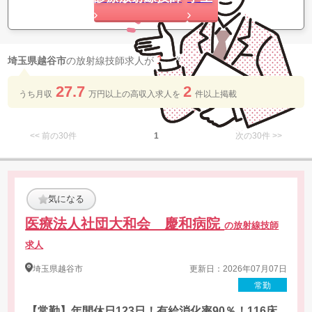
12
埼玉県越谷市
の放射線技師求人が
件 見つかりました
27.7
2
うち月収
万円以上の​高収入求人を​
件以上​掲載
<< 前の30件
1
次の30件 >>
気になる
医療法人社団大和会 慶和病院
の放射線技師
求人
埼玉県
越谷市
更新日：2026年07月07日
常勤
【常勤】年間休日123日！有給消化率90％！116床