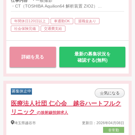
仕事内容
・一般撮影
・CT（TOSHIBA Aquilion64 解析装置 ZIO2）
・RI（SymbiaE）
・心臓カテーテル（infinix celeve-i infx-8000c）
年間休日120日以上
車通勤OK
退職金あり
・グル－プ内クリニックのヘルプ
社会保険完備
交通費支給
最新の募集状況を
詳細を見る
確認する(無料)
募集休止中
気になる
医療法人社団 仁心会 越谷ハートフルク
リニック
の放射線技師求人
埼玉県
越谷市
更新日：2026年04月08日
非常勤