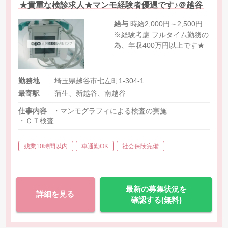
★貴重な検診求人★マンモ経験者優遇です♪＠越谷
給与
時給2,000円～2,500円
※経験考慮 フルタイム勤務の
為、年収400万円以上です★
勤務地
埼玉県越谷市七左町1-304-1
最寄駅
蒲生、新越谷、南越谷
仕事内容
・マンモグラフィによる検査の実施
・ＣＴ検査
・ＭＲＩ検査
・Ｘ線、一般撮影
残業10時間以内
車通勤OK
社会保険完備
・胃透視検査（バリウムによる）
・胃密度測定
最新の募集状況を
詳細を見る
確認する(無料)