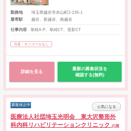
勤務地
埼玉県越谷市赤山町2-235-1
最寄駅
越谷、新越谷、南越谷
仕事内容
単純X-P、単純CT、造影CT
当直・オンコールなし
最新の募集状況を
詳細を見る
確認する(無料)
募集休止中
気になる
医療法人社団埼玉光明会 東大沢整形外
科内科リハビリテーションクリニック
の放