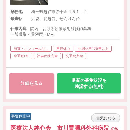
勤務地
埼玉県越谷市弥十郎４５１－１
最寄駅
大袋、北越谷、せんげん台
仕事内容
院内における診療放射線技師業務
一般撮影・骨密度・MRI
当直・オンコールなし
日祝休み
年間休日120日以上
車通勤OK
社会保険完備
交通費支給
最新の募集状況を
詳細を見る
確認する(無料)
募集休止中
気になる
医療法人純心会 市川胃腸科外科病院
の放