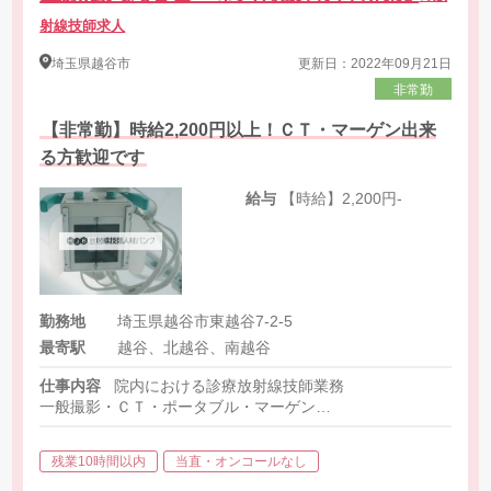
射線技師求人
埼玉県
越谷市
更新日：2022年09月21日
非常勤
【非常勤】時給2,200円以上！ＣＴ・マーゲン出来
る方歓迎です
給与
【時給】2,200円-
勤務地
埼玉県越谷市東越谷7-2-5
最寄駅
越谷、北越谷、南越谷
仕事内容
院内における診療放射線技師業務
一般撮影・ＣＴ・ポータブル・マーゲン
※今後マンモ導入予定
残業10時間以内
当直・オンコールなし