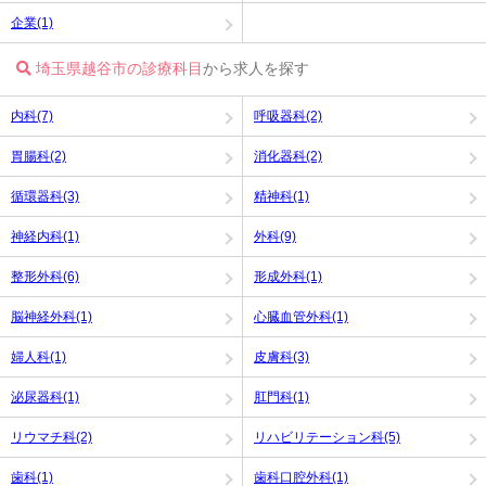
企業(1)
埼玉県越谷市の診療科目
から求人を探す
内科(7)
呼吸器科(2)
胃腸科(2)
消化器科(2)
循環器科(3)
精神科(1)
神経内科(1)
外科(9)
整形外科(6)
形成外科(1)
脳神経外科(1)
心臓血管外科(1)
婦人科(1)
皮膚科(3)
泌尿器科(1)
肛門科(1)
リウマチ科(2)
リハビリテーション科(5)
歯科(1)
歯科口腔外科(1)