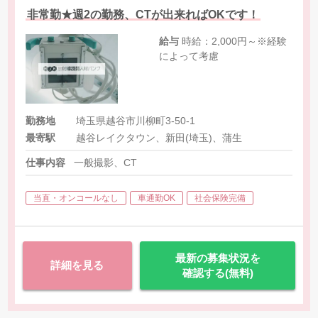
非常勤★週2の勤務、CTが出来ればOKです！
給与
時給：2,000円～※経験
によって考慮
勤務地
埼玉県越谷市川柳町3-50-1
最寄駅
越谷レイクタウン、新田(埼玉)、蒲生
仕事内容
一般撮影、CT
当直・オンコールなし
車通勤OK
社会保険完備
最新の募集状況を
詳細を見る
確認する(無料)