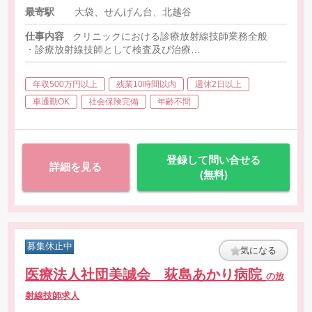
最寄駅
大袋、せんげん台、北越谷
仕事内容
クリニックにおける診療放射線技師業務全般
・診療放射線技師として検査及び治療
・その他付随する業務
・MRI、CT（Fujifilm）
年収500万円以上
残業10時間以内
週休2日以上
車通勤OK
社会保険完備
年齢不問
登録して問い合せる
詳細を見る
(無料)
募集休止中
気になる
医療法人社団美誠会 荻島あかり病院
の放
射線技師求人