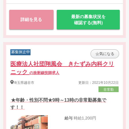
最新の募集状況を
詳細を見る
確認する(無料)
募集休止中
気になる
医療法人社団翔風会 きたずみ内科クリ
ニック
の放射線技師求人
埼玉県
越谷市
更新日：2021年10月22日
非常勤
★年齢・性別不問★9時～13時の非常勤募集で
す！！
給与
時給1,200円