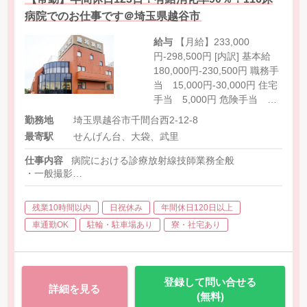
病院でのお仕事です＠埼玉県越谷市
給与
【月給】233,000
円-298,500円 [内訳] 基本給
180,000円-230,500円 職務手
当 15,000円-30,000円 住宅
手当 5,000円 危険手当
10,000円 評価料手当
勤務地
埼玉県越谷市千間台西2-12-8
23,000円 [その他手当] 放射線
最寄駅
せんげん台、大袋、武里
宿直手当 7,500円/回 事務宿
直手当 7,500円-15,300円/回
仕事内容
病院における診療放射線技師業務全般
※兼務宿直の場合は一方の手
・一般撮影
当額は5,000円 ※平日に放射
・CT
・MRI
線宿直と事務宿直を兼務した
残業10時間以内
日祝休み
年間休日120日以上
・X線TV
場合は7,500+5,000＝12,500
・エコー
車通勤OK
駐輪・駐車場あり
寮・社宅あり
円
・オペ撮影
登録して問い合せる
詳細を見る
(無料)