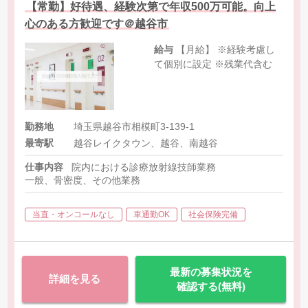
【常勤】好待遇、経験次第で年収500万可能。向上
心のある方歓迎です＠越谷市
給与
【月給】 ※経験考慮し
て個別に設定 ※残業代含む
勤務地
埼玉県越谷市相模町3-139-1
最寄駅
越谷レイクタウン、越谷、南越谷
仕事内容
院内における診療放射線技師業務
一般、骨密度、その他業務
当直・オンコールなし
車通勤OK
社会保険完備
最新の募集状況を
詳細を見る
確認する(無料)