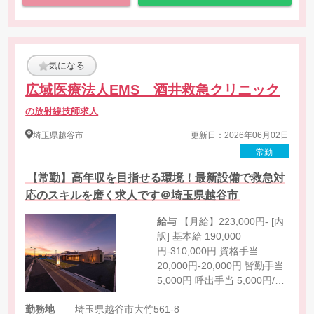
気になる
広域医療法人EMS 酒井救急クリニック
の放射線技師求人
埼玉県
越谷市
更新日：2026年06月02日
常勤
【常勤】高年収を目指せる環境！最新設備で救急対
応のスキルを磨く求人です＠埼玉県越谷市
給与
【月給】223,000円‐ [内
訳] 基本給 190,000
円-310,000円 資格手当
20,000円-20,000円 皆勤手当
5,000円 呼出手当 5,000円/回
家族手当 3,000円/人 住宅手
勤務地
埼玉県越谷市大竹561-8
当 会社規定により支給