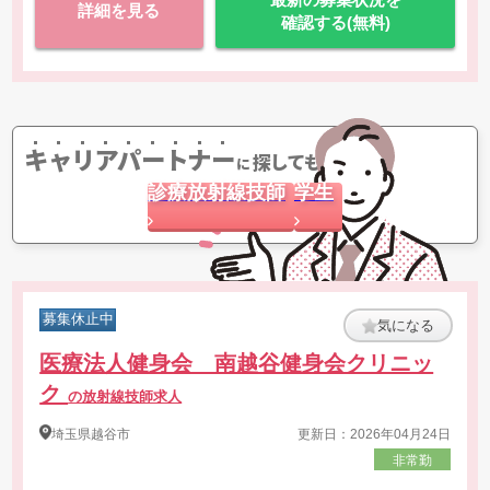
詳細を見る
確認する(無料)
キャリアパートナー
探してもらう
に
診療放射線技師
学生
募集休止中
気になる
医療法人健身会 南越谷健身会クリニッ
ク
の放射線技師求人
埼玉県
越谷市
更新日：2026年04月24日
非常勤