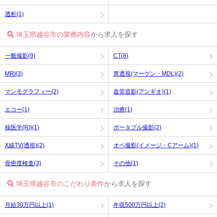
透析(1)
埼玉県越谷市の業務内容
から求人を探す
一般撮影(9)
CT(8)
MRI(3)
胃透視(マーゲン・MDL)(2)
マンモグラフィー(2)
血管造影(アンギオ)(1)
エコー(1)
治療(1)
核医学(RI)(1)
ポータブル撮影(2)
X線TV(透視)(2)
オペ撮影(イメージ・Cアーム)(1)
骨密度検査(3)
その他(1)
埼玉県越谷市のこだわり条件
から求人を探す
月給30万円以上(1)
年収500万円以上(2)