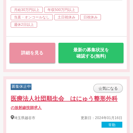
・安全確保措置の要否判定および情報提供文書の作成・管理
・行政への不具合報告および現場対応サポート
月給30万円以上
年収500万円以上
・取り扱い機器の技術検証（品質保証部門、技術センタと協働）
・GVP関連の教育訓練計画の策定・実施
当直・オンコールなし
土日祝休み
日祝休み
・技術トレーニングの企画・開催、社内認定資格の取得推進
週休2日以上
最新の募集状況を
詳細を見る
確認する(無料)
募集休止中
気になる
医療法人社団順生会 はにゅう整形外科
の放射線技師求人
埼玉県
越谷市
更新日：2024年01月16日
常勤