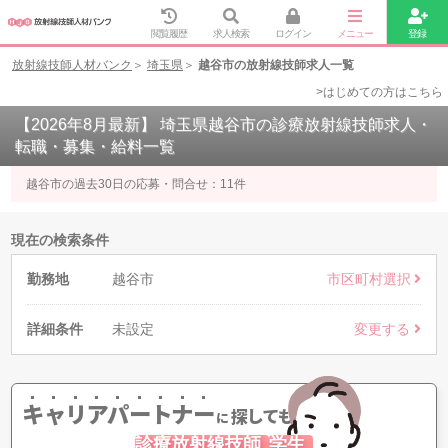
閲覧履歴
求人検索
ログイン
メニュー
登録
放射線技師人材バンク
埼玉県
越谷市の放射線技師求人一覧
>はじめての方はこちら
【2026年8月最新】 埼玉県越谷市の診療放射線技師求人・
転職・募集・給料一覧
越谷市の過去30日の応募・問合せ：
11
件
現在の検索条件
勤務地
越谷市
市区町村選択
詳細条件
未設定
変更する
キャリアパートナー
探してもらう
に
診療放射線技師
学生