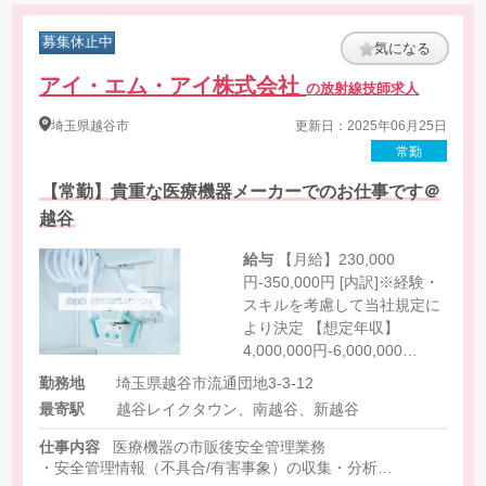
募集休止中
気になる
アイ・エム・アイ株式会社
の放射線技師求人
埼玉県
越谷市
更新日：2025年06月25日
常勤
【常勤】貴重な医療機器メーカーでのお仕事です＠
越谷
給与
【月給】230,000
円-350,000円 [内訳]※経験・
スキルを考慮して当社規定に
より決定 【想定年収】
4,000,000円-6,000,000
円 ［その他手当］ 残
勤務地
埼玉県越谷市流通団地3-3-12
業・休日出勤手当 : 実働支給
最寄駅
越谷レイクタウン、南越谷、新越谷
仕事内容
医療機器の市販後安全管理業務
・安全管理情報（不具合/有害事象）の収集・分析