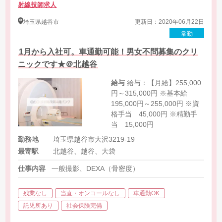
射線技師求人
埼玉県
越谷市
更新日：2020年06月22日
常勤
1月から入社可。車通勤可能！男女不問募集のクリ
ニックです★＠北越谷
給与
給与：【月給】255,000
円～315,000円 ※基本給
195,000円～255,000円 ※資
格手当 45,000円 ※精勤手
当 15,000円
勤務地
埼玉県越谷市大沢3219-19
最寄駅
北越谷、越谷、大袋
仕事内容
一般撮影、DEXA（骨密度）
残業なし
当直・オンコールなし
車通勤OK
託児所あり
社会保険完備