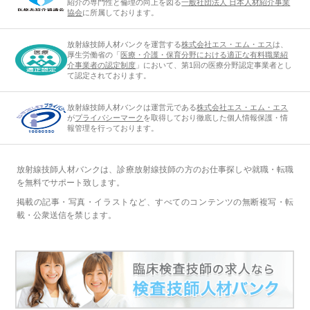
紹介の専門性と倫理の向上を図る
一般社団法人 日本人材紹介事業
協会
に所属しております。
放射線技師人材バンクを運営する
株式会社エス・エム・エス
は、
厚生労働省の「
医療・介護・保育分野における適正な有料職業紹
介事業者の認定制度
」において、第1回の医療分野認定事業者とし
て認定されております。
放射線技師人材バンクは運営元である
株式会社エス・エム・エス
が
プライバシーマーク
を取得しており徹底した個人情報保護・情
報管理を行っております。
放射線技師人材バンクは、診療放射線技師の方のお仕事探しや就職・転職
を無料でサポート致します。
掲載の記事・写真・イラストなど、すべてのコンテンツの無断複写・転
載・公衆送信を禁じます。