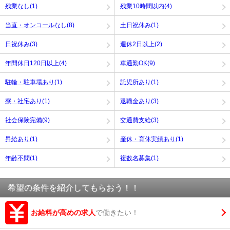
残業なし(1)
残業10時間以内(4)
当直・オンコールなし(8)
土日祝休み(1)
日祝休み(3)
週休2日以上(2)
年間休日120日以上(4)
車通勤OK(9)
駐輪・駐車場あり(1)
託児所あり(1)
寮・社宅あり(1)
退職金あり(3)
社会保険完備(9)
交通費支給(3)
昇給あり(1)
産休・育休実績あり(1)
年齢不問(1)
複数名募集(1)
希望の条件を紹介してもらおう！！
お給料が高めの求人
で働きたい！