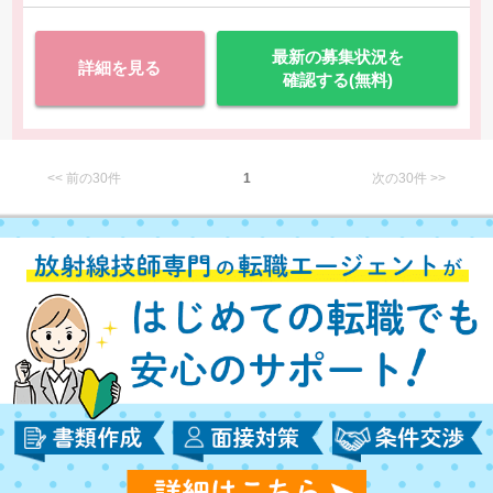
最新の募集状況を
詳細を見る
確認する(無料)
<< 前の30件
1
次の30件 >>