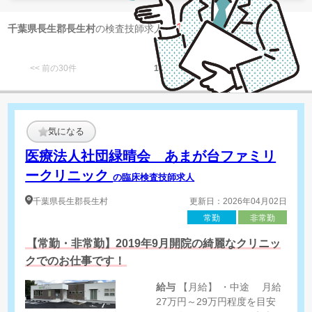
1
千葉県長生郡長生村
の検査技師求人が
件 見つかりました
<< 前の30件
1
次の30件 >>
気になる
医療法人社団緑晴会 あまが台ファミリ
ークリニック
の臨床検査技師求人
千葉県
長生郡長生村
更新日：2026年04月02日
常勤
非常勤
【常勤・非常勤】2019年9月開院の綺麗なクリニッ
クでのお仕事です！
給与
【月給】 ・中途 月給
27万円～29万円程度を目安