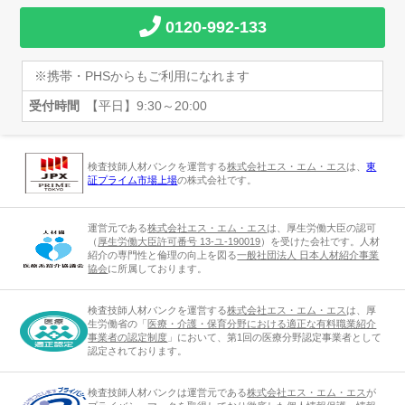
0120-992-133
※携帯・PHSからもご利用になれます
受付時間
【平日】9:30～20:00
検査技師人材バンクを運営する
株式会社エス・エム・エス
は、
東
証プライム市場上場
の株式会社です。
運営元である
株式会社エス・エム・エス
は、厚生労働大臣の認可
（
厚生労働大臣許可番号 13-ユ-190019
）を受けた会社です。人材
紹介の専門性と倫理の向上を図る
一般社団法人 日本人材紹介事業
協会
に所属しております。
検査技師人材バンクを運営する
株式会社エス・エム・エス
は、厚
生労働省の「
医療・介護・保育分野における適正な有料職業紹介
事業者の認定制度
」において、第1回の医療分野認定事業者として
認定されております。
検査技師人材バンクは運営元である
株式会社エス・エム・エス
が