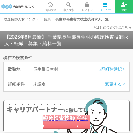
閲覧履歴
求人検索
ログイン
メニュー
登録
検査技師人材バンク
千葉県
長生郡長生村の検査技師求人一覧
>はじめての方はこちら
【2026年8月最新】 千葉県長生郡長生村の臨床検査技師求
人・転職・募集・給料一覧
現在の検索条件
勤務地
長生郡長生村
市区町村選択
詳細条件
未設定
変更する
キャリアパートナー
探してもらう
に
臨床検査技師
学生