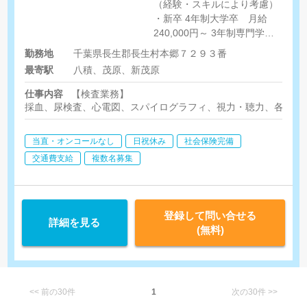
（経験・スキルにより考慮）
・新卒 4年制大学卒 月給
240,000円～ 3年制専門学校
卒 月給230,000円～ 【時
勤務地
千葉県長生郡長生村本郷７２９３番
給】時給1,800円～2,800円程
最寄駅
八積、茂原、新茂原
度を目安（経験・スキルによ
り考慮） ※心臓エコー、頸部
仕事内容
【検査業務】
エコーなど腹部以外の検査も
採血、尿検査、心電図、スパイログラフィ、視力・聴力、各種エ
できる方は優遇いたします。
当直・オンコールなし
日祝休み
社会保険完備
交通費支給
複数名募集
登録して問い合せる
詳細を見る
(無料)
<< 前の30件
1
次の30件 >>