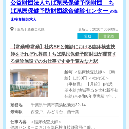
公益財団法人ちば県民保健予防財団 ち
ば県民保健予防財団総合健診センター
の臨
床検査技師求人
千葉県
千葉市美浜区
更新日：2026年06月09日
常勤
非常勤
【常勤/非常勤】社内SEと健診における臨床検査技
師をそれぞれ募集！ちば県民保健予防財団が運営す
る健診施設でのお仕事です＠千葉みなと駅
給与
＜臨床検査技師＞ 【時
給】1,350円 ＜社内SE＞
［事務職］ 【月給】 [内訳]
基本給(地域手当を含む新卒初
任給)※令和6年度実績 4年制
大学卒:246,356円 短大・専門
勤務地
千葉県千葉市美浜区新港32-14
学校卒:229,976円 ※なお、業
最寄駅
西登戸、みどり台、西千葉
務経験者は財団規程により経
験年数を積算し決定します。
仕事内容
＜臨床検査技師＞
[その他手当] 諸手当 扶養手当
健診センターにおける臨床検査技師業務全般