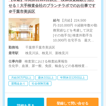
せる！大手検査会社のブランチラボでのお仕事です
＠千葉市美浜区
給与
【月給】224,500
円-310,000円 ※経験年数や勤
務実績などを考慮して決定
[その他手当] 検査外勤手当
10,000円 住宅手当 最大
20,000円/月 家族手当 最大
勤務地
千葉県千葉市美浜区
26,000円/月 当直手当 深夜・
最寄駅
検見川浜、検見川、新検見川
準夜手当 時間外手当
仕事内容
検査室における検査結果報告
生化学、血液、尿一般、免疫、輸血などの各種検査
院内の緊急検査に対応した分析
月給30万円以上
週休2日以上
年間休日120日以上
退職金あり
社会保険完備
登録して問い合せる
詳細を見る