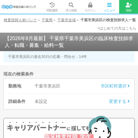
閲覧履歴
求人検索
ログイン
メニュー
登録
検査技師人材バンク
千葉県
千葉市全域
千葉市美浜区の検査技師求人一覧
>はじめての方はこちら
【2026年8月最新】 千葉県千葉市美浜区の臨床検査技師求
人・転職・募集・給料一覧
千葉市美浜区の過去30日の応募・問合せ：
14
件
現在の検索条件
勤務地
千葉市美浜区
市区町村選択
詳細条件
未設定
変更する
キャリアパートナー
探してもらう
に
臨床検査技師
学生