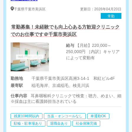
千葉県
千葉市美浜区
更新日：2026年04月20日
常勤
常勤募集！未経験でも向上心ある方歓迎クリニック
でのお仕事です＠千葉市美浜区
給与
【月給】220,000～
250,000円 ［内訳］キャリア
によって変動有
勤務地
千葉県千葉市美浜区高洲3-14-1 和紅ビル4F
最寄駅
稲毛海岸、京成稲毛、検見川浜
仕事内容
耳鼻咽喉科クリニックで検査：聴力、めまい、細菌検
※採血は主に看護師担当されている
残業10時間以内
当直・オンコールなし
車通勤OK
駐輪・駐車場あり
退職金あり
社会保険完備