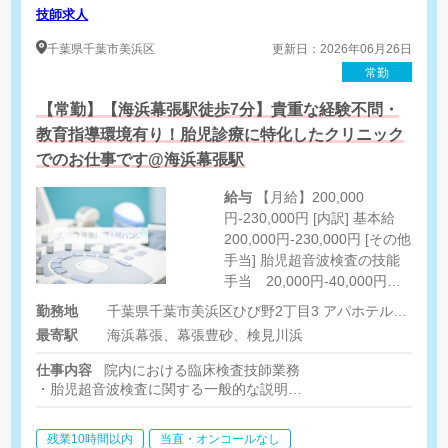
技師求人
千葉県
千葉市美浜区
更新日：2026年06月26日
常勤
【常勤】【海浜幕張駅徒歩7分】貴重な経験不問・
教育指導環境有り！胎児診療に特化したクリニック
でのお仕事です@海浜幕張駅
給与
【月給】200,000
円-230,000円 [内訳] 基本給
200,000円-230,000円 [その他
手当] 胎児超音波検査の技能
手当 20,000円-40,000円
（レベルに応じる） 語学手
勤務地
千葉県千葉市美浜区ひび野2丁目3 アパホテル&リゾート東京ベイ幕張47階
当 20,000円-40,000円
最寄駅
海浜幕張、幕張豊砂、検見川浜
（TOEIC点数に応じる） 超音
波検査士 20,000円
仕事内容
院内における臨床検査技師業務
・胎児超音波検査に関する一般的な説明
・胎児超音波検査の実施
・診療録の作成
残業10時間以内
当直・オンコールなし
・その他、診療に関する業務