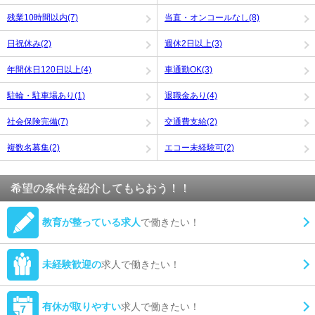
残業10時間以内(7)
当直・オンコールなし(8)
日祝休み(2)
週休2日以上(3)
年間休日120日以上(4)
車通勤OK(3)
駐輪・駐車場あり(1)
退職金あり(4)
社会保険完備(7)
交通費支給(2)
複数名募集(2)
エコー未経験可(2)
希望の条件を紹介してもらおう！！
教育が整っている求人
で働きたい！
未経験歓迎の
求人で働きたい！
有休が取りやすい
求人で働きたい！