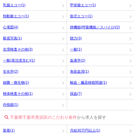
乳腺エコー(1)
甲状腺エコー(1)
頸動脈エコー(1)
胎児エコー(1)
心電図(4)
肺機能(呼吸機能／スパイロ)(2)
眼底写真(1)
聴力(3)
生理検査その他(3)
一般(1)
一般(尿沈渣含む)(1)
血液学(2)
生化学(2)
免疫血清(1)
細菌・微生物(1)
輸血・臓器移植関連(1)
検体検査その他(1)
採血(7)
内視鏡(1)
千葉県千葉市美浜区のこだわり条件
から求人を探す
新着(1)
月給30万円以上(1)