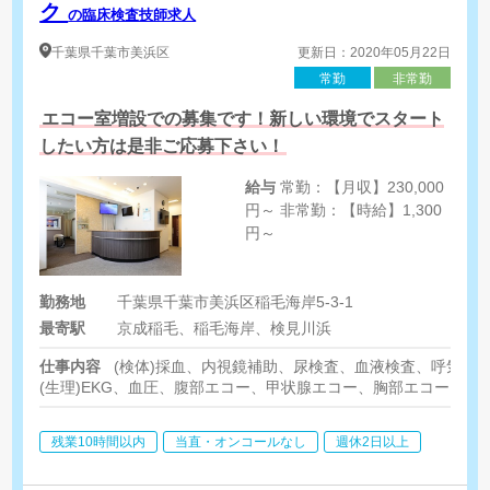
ク
の臨床検査技師求人
千葉県
千葉市美浜区
更新日：2020年05月22日
常勤
非常勤
エコー室増設での募集です！新しい環境でスタート
したい方は是非ご応募下さい！
給与
常勤：【月収】230,000
円～ 非常勤：【時給】1,300
円～
勤務地
千葉県千葉市美浜区稲毛海岸5-3-1
最寄駅
京成稲毛、稲毛海岸、検見川浜
仕事内容
(検体)採血、内視鏡補助、尿検査、血液検査、呼気テ
(生理)EKG、血圧、腹部エコー、甲状腺エコー、胸部エコー
残業10時間以内
当直・オンコールなし
週休2日以上