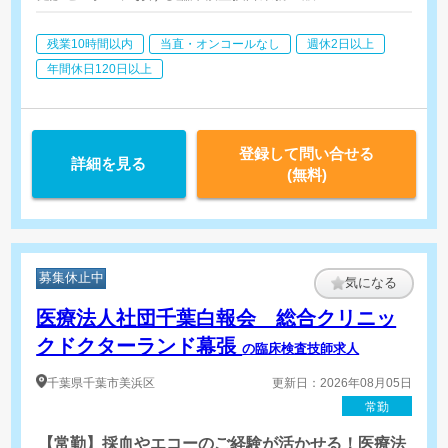
住居手当 時間外勤務手当 特
心電図・腹囲などの測定
殊勤務手当 通勤手当 SE業務
残業10時間以内
当直・オンコールなし
週休2日以上
＜社内SE＞
手当 渉外(営業)手当等
総合健診センター内における財団内システム管理業務
年間休日120日以上
1.基幹システム・各種部門システムの開発及び運用管理
2.ネットワーク及びPC等の資産・運用管理
3.ユーザ管理
※但し、人事異動により所属が変わることがあります。
登録して問い合せる
詳細を見る
(無料)
募集休止中
気になる
医療法人社団千葉白報会 総合クリニッ
クドクターランド幕張
の臨床検査技師求人
千葉県
千葉市美浜区
更新日：2026年08月05日
常勤
【常勤】採血やエコーのご経験が活かせる！医療法