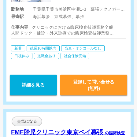
勤務地
千葉県千葉市美浜区中瀬1-3 幕張テクノガーデンCD棟2F
最寄駅
海浜幕張、京成幕張、幕張
仕事内容
クリニックにおける臨床検査技師業務全般
人間ドック・健診・外来診療での臨床検査技師業務
生理機能検査
エコー検査
新着
残業10時間以内
当直・オンコールなし
採血
日祝休み
退職金あり
社会保険完備
登録して問い合せる
詳細を見る
(無料)
気になる
FMF胎児クリニック東京ベイ幕張
の臨床検査