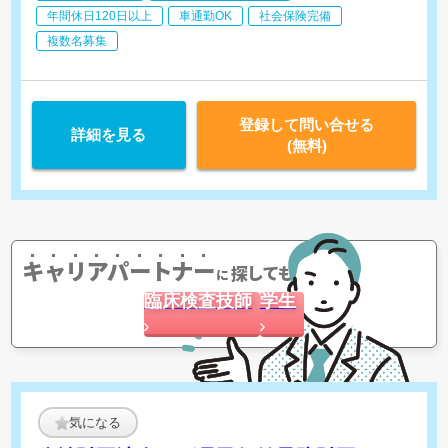
・検査レポートの作成
年間休日120日以上
車通勤OK
社会保険完備
・採血、生化学検査装置の運用等
複数名募集
登録して問い合せる
詳細を見る
(無料)
キャリアパートナー
探してもらう
に
臨床検査技師
学生
気になる