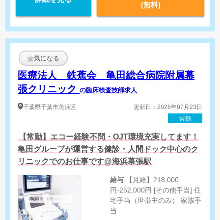
(無料)
気になる
医療法人 鉄蕉会 亀田総合病院附属幕
張クリニック
の臨床検査技師求人
千葉県
千葉市美浜区
更新日：2026年07月23日
常勤
【常勤】エコー経験不問・OJT環境充実してます！
亀田グループが運営する健診・人間ドック中心のク
リニックでのお仕事です@海浜幕張駅
給与
【月給】218,000
円-252,000円 [その他手当] 住
宅手当（世帯主のみ） 家族手
当