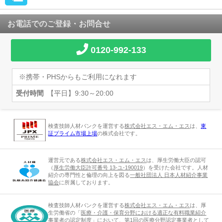
お電話でのご登録・お問合せ
0120-992-133
※携帯・PHSからもご利用になれます
受付時間
【平日】9:30～20:00
検査技師人材バンクを運営する
株式会社エス・エム・エス
は、
東
証プライム市場上場
の株式会社です。
運営元である
株式会社エス・エム・エス
は、厚生労働大臣の認可
（
厚生労働大臣許可番号 13-ユ-190019
）を受けた会社です。人材
紹介の専門性と倫理の向上を図る
一般社団法人 日本人材紹介事業
協会
に所属しております。
検査技師人材バンクを運営する
株式会社エス・エム・エス
は、厚
生労働省の「
医療・介護・保育分野における適正な有料職業紹介
事業者の認定制度
」において、第1回の医療分野認定事業者として