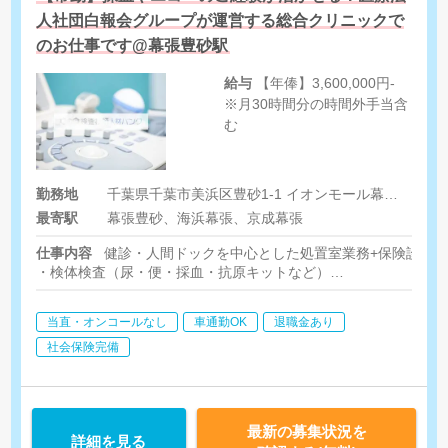
人社団白報会グループが運営する総合クリニックで
のお仕事です@幕張豊砂駅
給与
【年俸】3,600,000円-
※月30時間分の時間外手当含
む
勤務地
千葉県千葉市美浜区豊砂1-1 イオンモール幕張新都心グランドモール1F
最寄駅
幕張豊砂、海浜幕張、京成幕張
仕事内容
健診・人間ドックを中心とした処置室業務+保険診療
・検体検査（尿・便・採血・抗原キットなど）
・生理機能検査（心電図検査、超音波検査、肺機能検査、聴力検
・健診結果票の作成補助
当直・オンコールなし
車通勤OK
退職金あり
社会保険完備
最新の募集状況を
詳細を見る