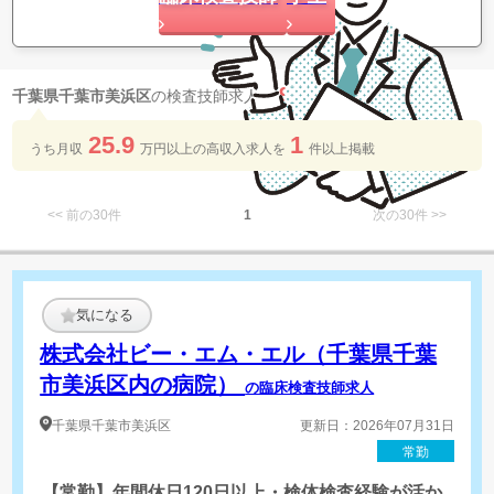
9
千葉県千葉市美浜区
の検査技師求人が
件 見つかりました
25.9
1
うち月収
万円以上の​高収入求人を​
件以上​掲載
<< 前の30件
1
次の30件 >>
気になる
株式会社ビー・エム・エル（千葉県千葉
市美浜区内の病院）
の臨床検査技師求人
千葉県
千葉市美浜区
更新日：2026年07月31日
常勤
【常勤】年間休日120日以上・検体検査経験が活か