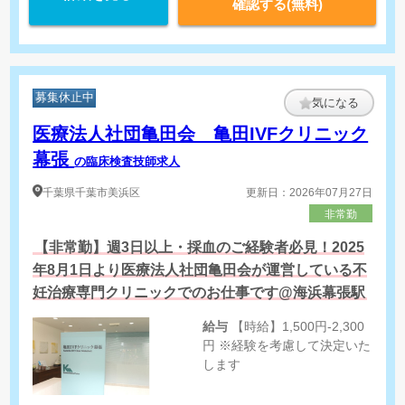
確認する(無料)
募集休止中
気になる
医療法人社団亀田会 亀田IVFクリニック
幕張
の臨床検査技師求人
千葉県
千葉市美浜区
更新日：2026年07月27日
非常勤
【非常勤】週3日以上・採血のご経験者必見！2025
年8月1日より医療法人社団亀田会が運営している不
妊治療専門クリニックでのお仕事です@海浜幕張駅
給与
【時給】1,500円-2,300
円 ※経験を考慮して決定いた
します