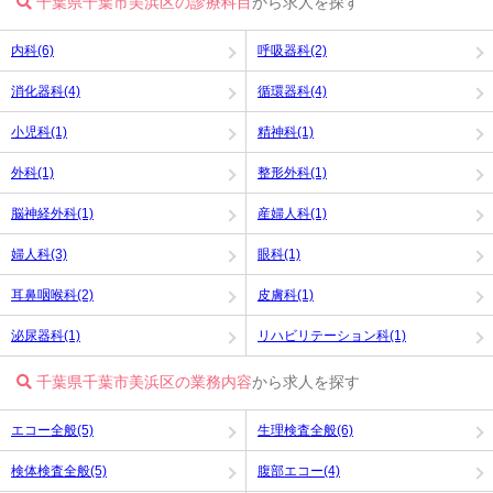
千葉県千葉市美浜区の診療科目
から求人を探す
内科(6)
呼吸器科(2)
消化器科(4)
循環器科(4)
小児科(1)
精神科(1)
外科(1)
整形外科(1)
脳神経外科(1)
産婦人科(1)
婦人科(3)
眼科(1)
耳鼻咽喉科(2)
皮膚科(1)
泌尿器科(1)
リハビリテーション科(1)
千葉県千葉市美浜区の業務内容
から求人を探す
エコー全般(5)
生理検査全般(6)
検体検査全般(5)
腹部エコー(4)