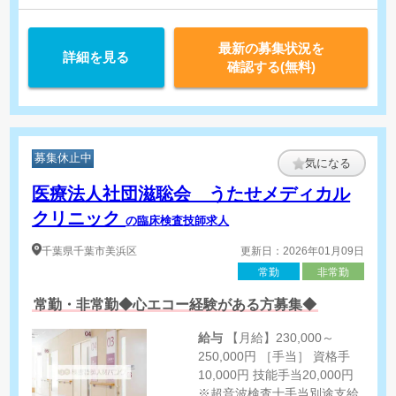
最新の募集状況を
詳細を見る
確認する(無料)
募集休止中
気になる
医療法人社団滋聡会 うたせメディカル
クリニック
の臨床検査技師求人
千葉県
千葉市美浜区
更新日：2026年01月09日
常勤
非常勤
常勤・非常勤◆心エコー経験がある方募集◆
給与
【月給】230,000～
250,000円 ［手当］ 資格手
10,000円 技能手当20,000円
※超音波検査士手当別途支給