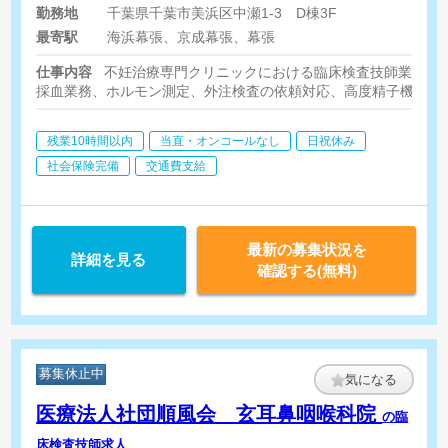
勤務地
千葉県千葉市美浜区中瀬1-3 D棟3F
最寄駅
海浜幕張、京成幕張、幕張
仕事内容
不妊治療専門クリニックにおける臨床検査技師業務
採血業務、ホルモン測定、外注検査の依頼対応、高度精子機能検
残業10時間以内
当直・オンコールなし
日祝休み
社会保険完備
交通費支給
最新の募集状況を
詳細を見る
確認する(無料)
募集休止中
気になる
医療法人社団順風会 玄耳鼻咽喉科院
の臨
床検査技師求人