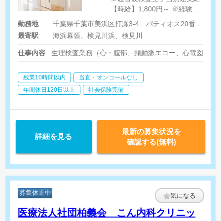
【時給】1,800円～ ※経験・
年齢考慮します
勤務地
千葉県千葉市美浜区打瀬3-4 パティオス20番街101
最寄駅
海浜幕張、検見川浜、検見川
仕事内容
生理検査業務（心・腹部、頸動脈エコー、心電図、採
残業10時間以内
当直・オンコールなし
年間休日120日以上
社会保険完備
最新の募集状況を
詳細を見る
確認する(無料)
募集休止中
気になる
医療法人社団柏義会 こん内科クリニッ