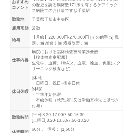
おすすめ
の歴史を誇る病床数171床を有するケアミック
最寄り駅2
コメント
ス病院でのお仕事です@千葉駅
幕張豊砂
勤務地
千葉県千葉市中央区
最寄り駅3
雇用形態
常勤
検見川浜
【月給】220,000円-270,000円 [その他手当] 職
給与
務手当 給食手当 処遇改善手当
ホームページ
病院における臨床検査技師業務全般
https://www.taiji.clinic/
【検体検査室配属】
仕事内容
生化学、血糖、HbA1c、血液、輸血、免疫(スク
リーニング検査など)
[休日]
・日曜日、祝日+指定日休
[休暇]
休日休暇
・年末年始休暇
・有給休暇（就業規則又は労働基準法に基づき
付与）
[平日]8:20-17:00/7:50-16:30
勤務時間
[土曜日]8:20-13:50/7:50-13:20
60分 、 備考： [1]60分
休憩時間