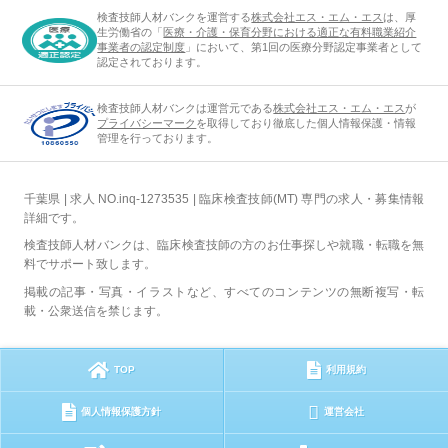
検査技師人材バンクを運営する
株式会社エス・エム・エス
は、厚
生労働省の「
医療・介護・保育分野における適正な有料職業紹介
事業者の認定制度
」において、第1回の医療分野認定事業者として
認定されております。
検査技師人材バンクは運営元である
株式会社エス・エム・エス
が
プライバシーマーク
を取得しており徹底した個人情報保護・情報
管理を行っております。
千葉県 | 求人 NO.inq-1273535 | 臨床検査技師(MT) 専門の求人・募集情報
詳細です。
検査技師人材バンクは、臨床検査技師の方のお仕事探しや就職・転職を無
料でサポート致します。
掲載の記事・写真・イラストなど、すべてのコンテンツの無断複写・転
載・公衆送信を禁じます。
TOP
利用規約
個人情報保護方針
運営会社