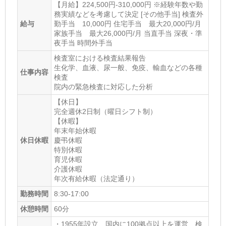
【月給】224,500円-310,000円 ※経験年数や勤
務実績などを考慮して決定 [その他手当] 検査外
給与
勤手当 10,000円 住宅手当 最大20,000円/月
家族手当 最大26,000円/月 当直手当 深夜・準
夜手当 時間外手当
検査室における検査結果報告
生化学、血液、尿一般、免疫、輸血などの各種
仕事内容
検査
院内の緊急検査に対応した分析
【休日】
完全週休2日制（曜日シフト制）
【休暇】
年末年始休暇
休日休暇
慶弔休暇
特別休暇
育児休暇
介護休暇
年次有給休暇（法定通り）
勤務時間
8:30-17:00
休憩時間
60分
・1955年設立、国内に100拠点以上を運営、検