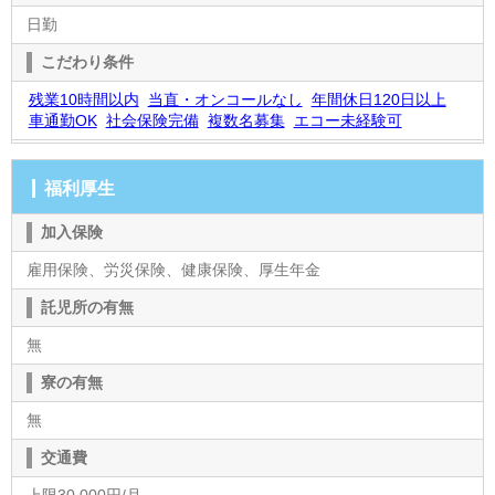
日勤
こだわり条件
残業10時間以内
当直・オンコールなし
年間休日120日以上
車通勤OK
社会保険完備
複数名募集
エコー未経験可
福利厚生
加入保険
雇用保険、労災保険、健康保険、厚生年金
託児所の有無
無
寮の有無
無
交通費
上限30,000円/月