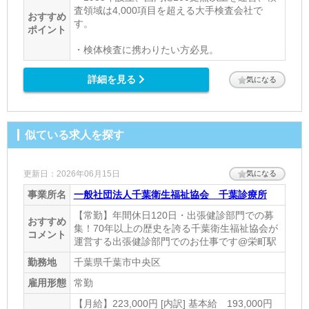
査領域は4,000項目を超える大手検査会社で
おすすめ
す。
ポイント
・検体検査に携わりたい方必見。
詳細を見る
気になる
似ている求人を探す
更新日：2026年06月15日
気になる
事業所名
一般社団法人千葉衛生福祉協会 千葉診療所
【常勤】年間休日120日・出張健診部門での募
おすすめ
集！70年以上の歴史を誇る千葉衛生福祉協会が
コメント
運営する出張健診部門でのお仕事です@栄町駅
勤務地
千葉県千葉市中央区
雇用形態
常勤
【月給】223,000円 [内訳] 基本給 193,000円