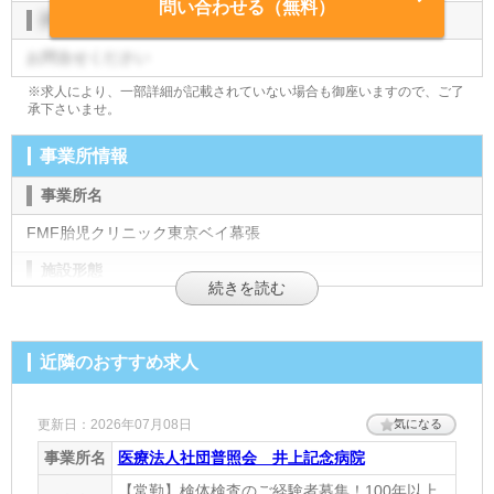
問い合わせる（無料）
評価制度
お問合せください
※求人により、一部詳細が記載されていない場合も御座いますので、ご了
承下さいませ。
事業所情報
事業所名
FMF胎児クリニック東京ベイ幕張
施設形態
診療所
住所
近隣のおすすめ求人
千葉県千葉市美浜区ひび野2丁目3 アパホテル&リゾート東京ベ
イ幕張47階
[地図]
更新日：2026年07月08日
気になる
最寄り駅1
事業所名
医療法人社団普照会 井上記念病院
海浜幕張
【常勤】検体検査のご経験者募集！100年以上