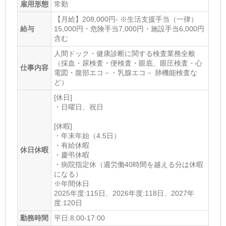
雇用形態
常勤
【月給】208,000円- ※生活支援手当（一律）
給与
15,000円・危険手当7,000円・施設手当6,000円
含む
人間ドック・健康診断に関する検査業務全般
（採血・尿検査・便検査・眼底、眼圧検査・心
仕事内容
電図・腹部エコ－・乳腺エコ－ 肺機能検査な
ど）
[休日]
・日曜日、祝日
[休暇]
・年末年始（4.5日）
・有給休暇
休日休暇
・慶弔休暇
・病院指定休（週労働40時間を越える分は休暇
になる）
※年間休日
2025年度:115日、2026年度:118日、2027年
度:120日
勤務時間
平日:8:00-17:00