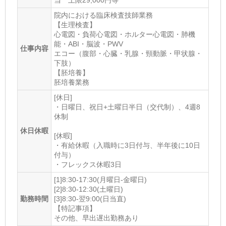
当 上限29,000円等
院内における臨床検査技師業務
【生理検査】
心電図・負荷心電図・ホルター心電図・肺機
能・ABI・脳波・PWV
仕事内容
エコー（腹部・心臓・乳腺・頸動脈・甲状腺・
下肢）
【胚培養】
胚培養業務
[休日]
・日曜日、祝日+土曜日半日（交代制）、4週8
休制
休日休暇
[休暇]
・有給休暇（入職時に3日付与、半年後に10日
付与）
・フレックス休暇3日
[1]8:30-17:30(月曜日-金曜日)
[2]8:30-12:30(土曜日)
勤務時間
[3]8:30-翌9:00(日当直)
【特記事項】
その他、早出遅出勤務あり