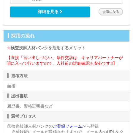
詳細を見る
気になる
採用の流れ
★
検査技師人材バンクを活用するメリット
【直接「言い出しづらい」条件交渉は、キャリアパートナーが
間に入って行いますので、入社前の詳細確認も安心です!!】
選考方法
面接
提出書類
履歴書、資格証明書など
選考プロセス
①検査技師人材バンクの
ご登録フォーム
から登録
※登録後にメールが送信されますので、メール内のURLをク