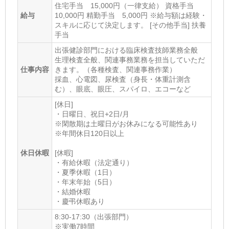
住宅手当 15,000円（一律支給） 資格手当
給与
10,000円 精勤手当 5,000円 ※給与額は経験・
スキルに応じて決定します。 [その他手当] 扶養
手当
出張健診部門における臨床検査技師業務全般
生理検査全般、関連事務業務を担当していただ
仕事内容
きます。（各種検査、関連事務作業）
採血、心電図、尿検査（身長・体重計測含
む）、眼底、眼圧、スパイロ、エコーなど
[休日]
・日曜日、祝日+2日/月
※閑散期は土曜日がお休みになる可能性あり
※年間休日120日以上
休日休暇
[休暇]
・有給休暇（法定通り）
・夏季休暇（1日）
・年末年始（5日）
・結婚休暇
・慶弔休暇あり
8:30-17:30（出張部門）
※実働7時間