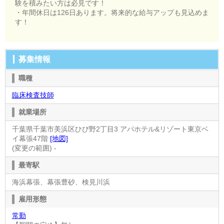
験を積みたい方は必見です！
・年間休日は126日あります。将来的な給与アップも見込めま
す！
募集情報
職種
臨床検査技師
就業場所
千葉県千葉市美浜区ひび野2丁目3 アパホテル&リゾート東京ベ
イ幕張47階
[地図]
(変更の範囲) -
最寄駅
海浜幕張、幕張豊砂、検見川浜
雇用形態
常勤