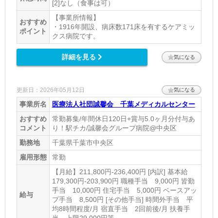
[2]なし（食事は可）
【事業所情報】
おすすめ
・1916年開設、病床数171床を有するケアミッ
ポイント
クス病院です。
詳細を見る
気になる
更新日：2026年05月12日
気になる
事業所名
医療法人社団誠馨会 千葉メディカルセンター
おすすめ
常勤募集/年間休日120日+賞与5.0ヶ月分付与あ
コメント
り！駅チカ/誠馨会グループ病院@中央区
勤務地
千葉県千葉市中央区
雇用形態
常勤
【月給】211,800円-236,400円 [内訳] 基本給
179,300円-203,900円 職種手当 9,000円 皆勤
手当 10,000円 住宅手当 5,000円 ベースアッ
給与
プ手当 8,500円 [その他手当] 時間外手当 平
均8時間程度/月 宿直手当 2回前後/月 扶養手