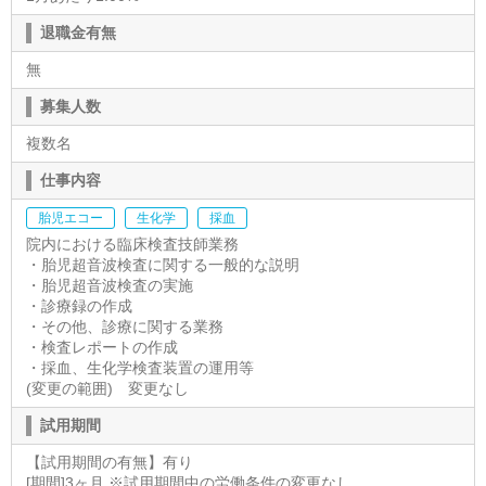
退職金有無
無
募集人数
複数名
仕事内容
胎児エコー
生化学
採血
院内における臨床検査技師業務
・胎児超音波検査に関する一般的な説明
・胎児超音波検査の実施
・診療録の作成
・その他、診療に関する業務
・検査レポートの作成
・採血、生化学検査装置の運用等
(変更の範囲) 変更なし
試用期間
【試用期間の有無】有り
[期間]3ヶ月 ※試用期間中の労働条件の変更なし