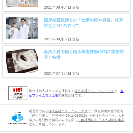
2021年08月04日 更新
臨床検査技師とは？仕事内容や資格、将来
性などMTのすべて
2021年08月02日 更新
産婦人科で働く臨床検査技師(MT)の業務内
容と特徴
2021年07月26日 更新
検査技師人材バンクを運営する
株式会社エス・エム・エス
は、
東
証プライム市場上場
の株式会社です。
運営元である
株式会社エス・エム・エス
は、厚生労働大臣の認可
（
厚生労働大臣許可番号 13-ユ-190019
）を受けた会社です。人材
紹介の専門性と倫理の向上を図る
一般社団法人 日本人材紹介事業
協会
に所属しております。