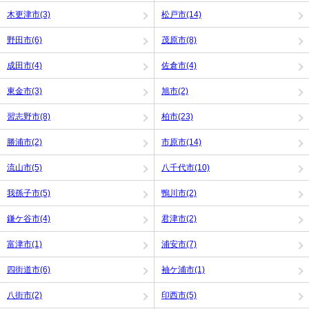
木更津市(3)
松戸市(14)
野田市(6)
茂原市(8)
成田市(4)
佐倉市(4)
東金市(3)
旭市(2)
習志野市(8)
柏市(23)
勝浦市(2)
市原市(14)
流山市(5)
八千代市(10)
我孫子市(5)
鴨川市(2)
鎌ケ谷市(4)
君津市(2)
富津市(1)
浦安市(7)
四街道市(6)
袖ケ浦市(1)
八街市(2)
印西市(5)