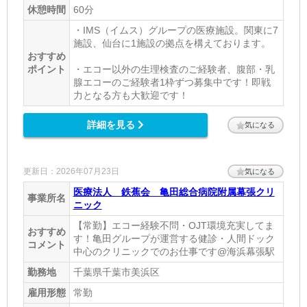
休憩時間
60分
・IMS（イムス）グループの医療施設。関東に7
施設、仙台に1施設の拠点を構えております。
おすすめ
ポイント
・エコー以外の生理検査のご経験者、腹部・乳
腺エコーのご経験者1枠ずつ募集中です！即戦
力となる方も大歓迎です！
詳細を見る
気になる
更新日：2026年07月23日
気になる
医療法人 鉄蕉会 亀田総合病院附属幕張クリ
事業所名
ニック
【常勤】エコー経験不問・OJT環境充実してま
おすすめ
す！亀田グループが運営する健診・人間ドック
コメント
中心のクリニックでのお仕事です@海浜幕張駅
勤務地
千葉県千葉市美浜区
雇用形態
常勤