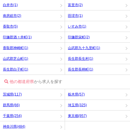
白井市(1)
富里市(2)
南房総市(2)
匝瑳市(1)
香取市(5)
いすみ市(1)
印旛郡酒々井町(1)
印旛郡栄町(2)
香取郡神崎町(1)
山武郡九十九里町(1)
山武郡芝山町(1)
長生郡長生村(1)
長生郡白子町(1)
長生郡長柄町(1)
他の都道府県
から求人を探す
茨城県(117)
栃木県(57)
群馬県(66)
埼玉県(325)
千葉県(254)
東京都(957)
神奈川県(484)