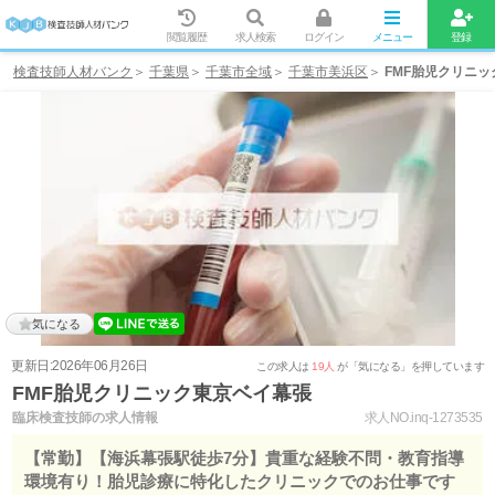
閲覧履歴
求人検索
ログイン
メニュー
登録
検査技師人材バンク
千葉県
千葉市全域
千葉市美浜区
FMF胎児クリニ
気になる
更新日:2026年06月26日
この求人は
19人
が「気になる」を押しています
FMF胎児クリニック東京ベイ幕張
臨床検査技師の求人情報
求人NO.inq-1273535
【常勤】【海浜幕張駅徒歩7分】貴重な経験不問・教育指導
環境有り！胎児診療に特化したクリニックでのお仕事です