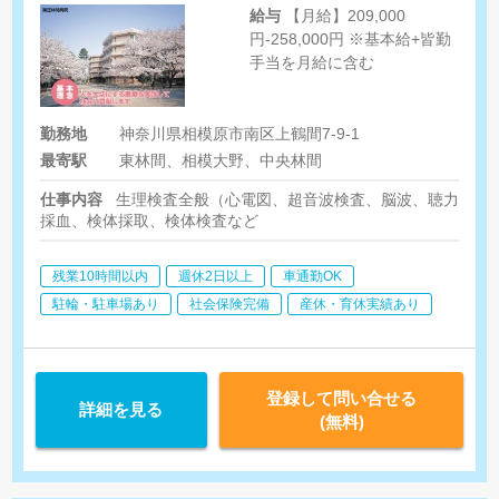
給与
【月給】209,000
円-258,000円 ※基本給+皆勤
手当を月給に含む
勤務地
神奈川県相模原市南区上鶴間7-9-1
最寄駅
東林間、相模大野、中央林間
仕事内容
生理検査全般（心電図、超音波検査、脳波、聴力検査
採血、検体採取、検体検査など
残業10時間以内
週休2日以上
車通勤OK
駐輪・駐車場あり
社会保険完備
産休・育休実績あり
登録して問い合せる
詳細を見る
(無料)