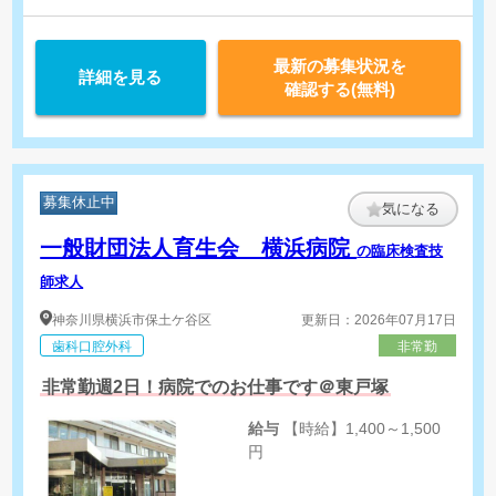
最新の募集状況を
詳細を見る
確認する(無料)
募集休止中
気になる
一般財団法人育生会 横浜病院
の臨床検査技
師求人
神奈川県
横浜市保土ケ谷区
更新日：2026年07月17日
歯科口腔外科
非常勤
非常勤週2日！病院でのお仕事です＠東戸塚
給与
【時給】1,400～1,500
円