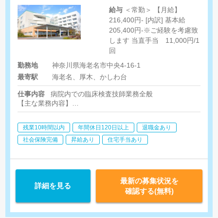
給与
＜常勤＞ 【月給】
216,400円- [内訳] 基本給
205,400円-※ご経験を考慮致
します 当直手当 11,000円/1
回
勤務地
神奈川県海老名市中央4-16-1
最寄駅
海老名、厚木、かしわ台
仕事内容
病院内での臨床検査技師業務全般
【主な業務内容】
・検体検査・生理検査・超音波検査・採血・内視鏡 等
残業10時間以内
年間休日120日以上
退職金あり
社会保険完備
昇給あり
住宅手当あり
最新の募集状況を
詳細を見る
確認する(無料)