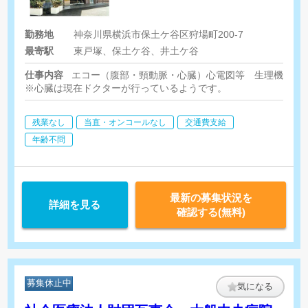
勤務地
神奈川県横浜市保土ケ谷区狩場町200-7
最寄駅
東戸塚、保土ケ谷、井土ケ谷
仕事内容
エコー（腹部・頸動脈・心臓）心電図等 生理機能検
※心臓は現在ドクターが行っているようです。
残業なし
当直・オンコールなし
交通費支給
年齢不問
最新の募集状況を
詳細を見る
確認する(無料)
募集休止中
気になる