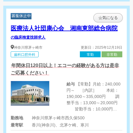
募集休止中
気になる
医療法人社団康心会 湘南東部総合病院
の臨床検査技師求人
神奈川県
茅ヶ崎市
更新日：2025年12月19日
歯科口腔外科
常勤
非常勤
年間休日120日以上！エコーの経験がある方は是非
ご応募ください！
給与
【常勤】月給：240,000
円～ ［内訳］ 本給：
190,000～335,000円 調
整手当：13,000～20,000円
皆勤手当：10,000円
【非常勤】時給1500円
勤務地
神奈川県茅ヶ崎市西久保500
最寄駅
香川(神奈川)、北茅ケ崎、寒川