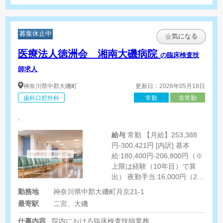
募集休止中
気になる
医療法人徳洲会 湘南大磯病院
の臨床検査技
師求人
神奈川県
中郡大磯町
更新日：2026年05月18日
歯科口腔外科
常勤
非常勤
給与
常勤 【月給】253,388
円-300,421円 [内訳] 基本
給:180,400円-206,800円（※
上限は経験（10年目）で算
出） 夜勤手当:16,000円（2回
した場合） 住宅手当:30,000
勤務地
神奈川県中郡大磯町月京21-1
円（賃貸の場合） 残業
最寄駅
二宮、大磯
代:13,680円-16,785円（時間
外10時間した場合） [その他
仕事内容
院内における臨床検査技師業務