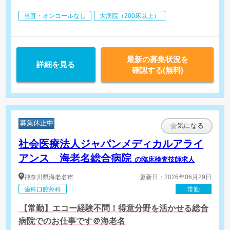
当直・オンコールなし
大病院（200床以上）
最新の募集状況を
詳細を見る
確認する(無料)
募集休止中
気になる
社会医療法人ジャパンメディカルアライ
アンス 海老名総合病院
の臨床検査技師求人
神奈川県
海老名市
更新日：2026年06月29日
歯科口腔外科
常勤
【常勤】エコー経験不問！得意分野を活かせる総合
病院でのお仕事です＠海老名