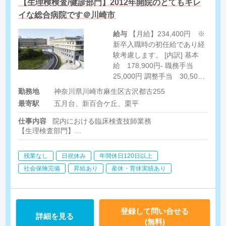
【生理検検査/健診部門】2012年開院のとてもキレ
イな総合病院です＠川崎市
給与
【月給】234,400円 ※
新卒入職時の初任給であり経
験考慮します。 [内訳] 基本
給 178,900円- 職務手当
25,000円 調整手当 30,500
円 [その他手当] 住宅手当 上
勤務地
神奈川県川崎市麻生区古沢都古255
限21,000円/月) 家族手当 等
最寄駅
五月台、新百合ケ丘、栗平
(病院規定による) 通勤費 上
限 50,000円/月（最短の経路
仕事内容
院内における臨床検査技師業務
で通勤距離が2Km以上の者に
【生理検査部門】
支給） ※なお、新百合ヶ丘駅
生理検査業務全般 採血、肺機能検査、ABI、トレッドミル、脳
内視鏡にまつわる検査各種など
から当院区間の小田急バスの
残業なし
日祝休み
年間休日120日以上
運賃は対象外です。
【健診部門】
社会保険完備
昇給あり
産休・育休実績あり
腹部・乳腺エコー、心電図、スパイロ等の生理機能検査
※採血は看護師対応
登録して問い合せる
詳細を見る
(無料)