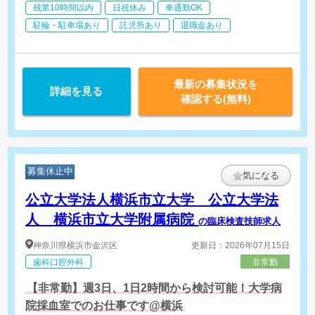
残業10時間以内
日祝休み
車通勤OK
駐輪・駐車場あり
託児所あり
退職金あり
最新の募集状況を
詳細を見る
確認する(無料)
募集休止中
気になる
公立大学法人横浜市立大学 公立大学法
人 横浜市立大学附属病院
の臨床検査技師求人
神奈川県
横浜市金沢区
更新日：2026年07月15日
歯科口腔外科
非常勤
【非常勤】週3日、1日2時間から検討可能！大学病
院採血室でのお仕事です@横浜