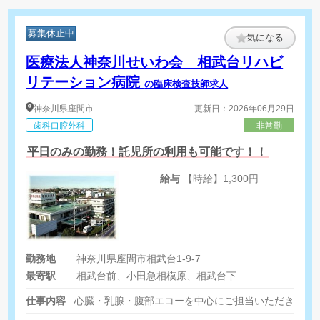
募集休止中
気になる
医療法人神奈川せいわ会 相武台リハビ
リテーション病院
の臨床検査技師求人
神奈川県
座間市
更新日：2026年06月29日
歯科口腔外科
非常勤
平日のみの勤務！託児所の利用も可能です！！
給与
【時給】1,300円
勤務地
神奈川県座間市相武台1-9-7
最寄駅
相武台前、小田急相模原、相武台下
仕事内容
心臓・乳腺・腹部エコーを中心にご担当いただきます