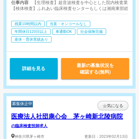
仕事内容
【生理検査】超音波検査を中心とした院内検査業務
【検体検査】ふれあい臨床検査センターもしくは湘南東部総合病
残業10時間以内
当直・オンコールなし
年間休日120日以上
車通勤OK
社会保険完備
産休・育休実績あり
最新の募集状況を
詳細を見る
確認する(無料)
募集休止中
気になる
医療法人社団康心会 茅ヶ崎新北陵病院
の臨床検査技師求人
神奈川県
茅ヶ崎市
更新日：2023年02月13日