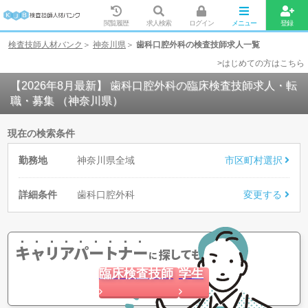
閲覧履歴
求人検索
ログイン
メニュー
登録
検査技師人材バンク
神奈川県
歯科口腔外科の検査技師求人一覧
>はじめての方はこちら
【2026年8月最新】 歯科口腔外科の臨床検査技師求人・転
職・募集 （神奈川県）
現在の検索条件
勤務地
神奈川県全域
市区町村選択
詳細条件
歯科口腔外科
変更する
キャリアパートナー
探してもらう
に
臨床検査技師
学生