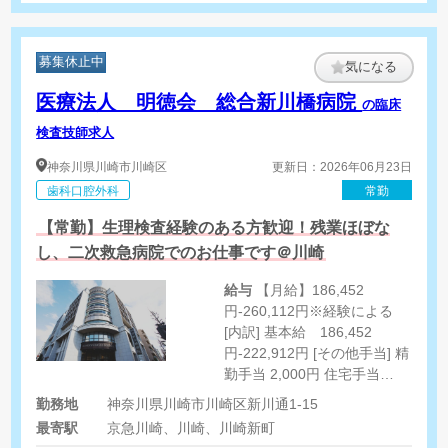
募集休止中
気になる
医療法人 明徳会 総合新川橋病院
の臨床
検査技師求人
神奈川県
川崎市川崎区
更新日：2026年06月23日
歯科口腔外科
常勤
【常勤】生理検査経験のある方歓迎！残業ほぼな
し、二次救急病院でのお仕事です＠川崎
給与
【月給】186,452
円-260,112円※経験による
[内訳] 基本給 186,452
円-222,912円 [その他手当] 精
勤手当 2,000円 住宅手当
10,000円※単身・世帯主の場
勤務地
神奈川県川崎市川崎区新川通1-15
合 当直手当 1回8,400円 ※
最寄駅
京急川崎、川崎、川崎新町
深夜割増（法定通り）込み 時