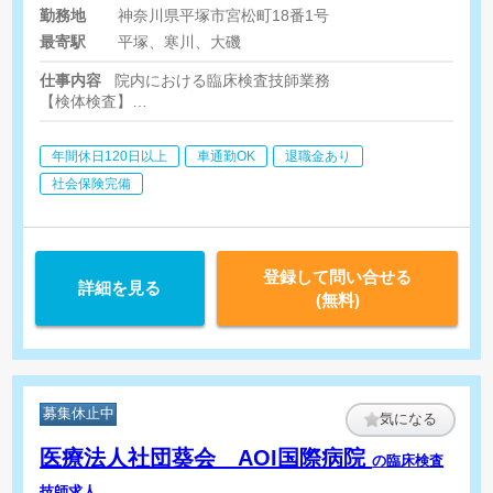
5,000円-8,000円 [その他手当]
勤務地
神奈川県平塚市宮松町18番1号
扶養手当 年末年始手当 当直
最寄駅
平塚、寒川、大磯
手当
仕事内容
院内における臨床検査技師業務
【検体検査】
血液検査、生化学検査、一般検査、免疫検査 など
【生理検査】
年間休日120日以上
車通勤OK
退職金あり
心電図、血圧脈波、呼吸機能、エコー（腹部・心臓・頸動脈）、
【その他】
社会保険完備
脊椎センターの手術では術中の脊髄モニタリング検査も行ってい
登録して問い合せる
詳細を見る
(無料)
募集休止中
気になる
医療法人社団葵会 AOI国際病院
の臨床検査
技師求人