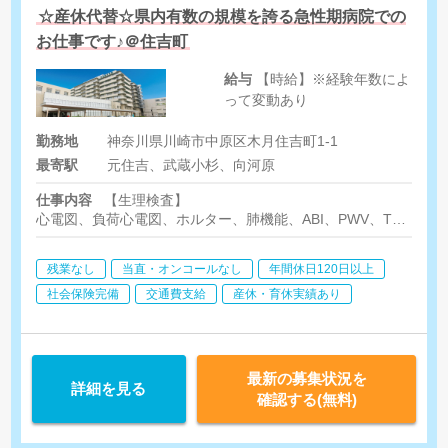
☆産休代替☆県内有数の規模を誇る急性期病院での
お仕事です♪＠住吉町
給与
【時給】※経験年数によ
って変動あり
勤務地
神奈川県川崎市中原区木月住吉町1-1
最寄駅
元住吉、武蔵小杉、向河原
仕事内容
【生理検査】
心電図、負荷心電図、ホルター、肺機能、ABI、PWV、TBI、眼
エコー（腹部、心臓、乳腺、甲状腺、頸動脈、胎児）
残業なし
当直・オンコールなし
年間休日120日以上
【検体検査】
採血、血液、尿一般、生化学、輸血、免疫、細菌、微生物、細胞
社会保険完備
交通費支給
産休・育休実績あり
最新の募集状況を
詳細を見る
確認する(無料)