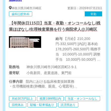
神奈川県
川崎市川崎区
更新日：2026年07月23日
歯科口腔外科
常勤
【年間休日115日】当直・夜勤・オンコールなし/残
業ほぼなし/生理検査業務を行う病院求人@川崎区
給与
【月給】210,200
円-332,500円 [内訳] 基本給
178,200円-260,500円 職務手
当 10,000円-10,000円 調整
手当 10,000円-50,000円 支
援特別手当 12,000
勤務地
神奈川県川崎市川崎区田町2-9-1
円-12,000円 [その他手当] 皆
最寄駅
小島新田、産業道路、東門前
勤手当 10,000円
仕事内容
院内における臨床検査技師業務
・生理機能検査(肺機能、眼底、心電図等)
・各超音波検査(腹部、頸部、血管、表在、心臓など)
・健診業務、PSG
月給30万円以上
残業10時間以内
当直・オンコールなし
日祝休み
駐輪・駐車場あり
託児所あり