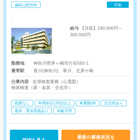
歯科口腔外科
常勤
給与
【月収】190,000円～
300,000円
勤務地
神奈川県茅ヶ崎市行谷583-1
最寄駅
香川(神奈川)、寒川、北茅ケ崎
仕事内容
生理検査業務（心電図）
検体検査（尿・血算・生化学）
残業なし
年間休日120日以上
車通勤OK
託児所あり
産休・育休実績あり
年齢不問
最新の募集状況を