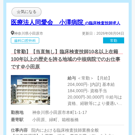
気になる
医療法人同愛会 小澤病院
の臨床検査技師求人
神奈川県
小田原市
更新日：2026年08月04日
歯科口腔外科
常勤
【常勤】【当直無し】臨床検査技師10名以上在籍
100年以上の歴史を誇る地域の中核病院でのお仕事
です＠小田原
給与
＜常勤＞ 【月給】
204,000円- [内訳] 基本給
184,000円- 資格手当
20,000円-30,000円 ※給与は
資格、経験等により優遇いた
します
勤務地
神奈川県小田原市本町1-1-17
最寄駅
小田原、緑町、箱根板橋
仕事内容
院内における臨床検査技師業務全般