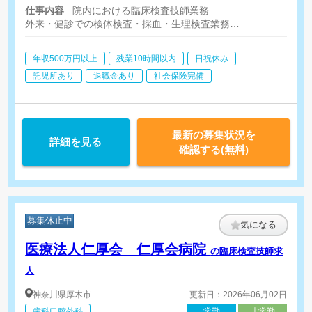
間外手当別途支給
仕事内容
院内における臨床検査技師業務
外来・健診での検体検査・採血・生理検査業務
＜検体検査＞
生化学自動分析装置、蛋白分画自動装置、液化高速クロマトグラ
年収500万円以上
残業10時間以内
日祝休み
※一部外注
＜生理検査＞
託児所あり
退職金あり
社会保険完備
エコー（腹部・心臓等）、エルゴメーター、脳波測定、肺機能、心
最新の募集状況を
詳細を見る
確認する(無料)
募集休止中
気になる
医療法人仁厚会 仁厚会病院
の臨床検査技師求
人
神奈川県
厚木市
更新日：2026年06月02日
歯科口腔外科
常勤
非常勤