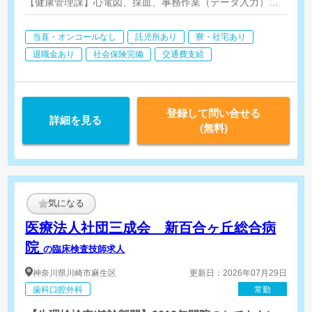
【健康管理課】心電図、採血、事務作業（データ入力）
【臨床検査課】生理機能検査（心電図・超音波「心臓・頚動脈」・
※血液内科があるため、骨髄像検査は院内で実施しています。
当直・オンコールなし
託児所あり
寮・社宅あり
※病理・細胞診・微生物検査は外部委託です。
退職金あり
社会保険完備
交通費支給
登録して問い合せる
詳細を見る
(無料)
気になる
医療法人社団三成会 新百合ヶ丘総合病
院
の臨床検査技師求人
神奈川県
川崎市麻生区
更新日：2026年07月29日
歯科口腔外科
常勤