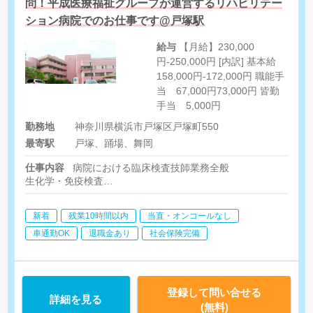
問！平成医療福祉グループが運営するリハビリテー
ション病院でのお仕事です@戸塚駅
給与
【月給】230,000
円-250,000円 [内訳] 基本給
158,000円-172,000円 職能手
当 67,000円73,000円 皆勤
手当 5,000円
勤務地
神奈川県横浜市戸塚区戸塚町550
最寄駅
戸塚、踊場、舞岡
仕事内容
病院における臨床検査技師業務全般
生化学・免疫検査
血液・輸血検査
生理検査(心電図、血圧脈波、肺機能等)
新着
残業10時間以内
当直・オンコールなし
迅速検査(コロナ、インフル、A群溶連菌等)
採血(外来・病棟)
車通勤OK
退職金あり
社会保険完備
超音波検査（心臓、腹部、下肢血管、甲状腺、表在、乳腺）
登録して問い合せる
詳細を見る
(無料)