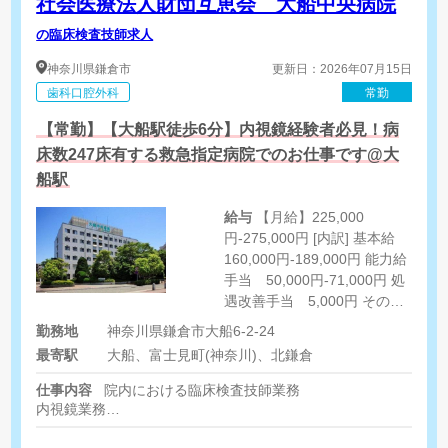
社会医療法人財団互恵会 大船中央病院
の臨床検査技師求人
神奈川県
鎌倉市
更新日：2026年07月15日
歯科口腔外科
常勤
【常勤】【大船駅徒歩6分】内視鏡経験者必見！病
床数247床有する救急指定病院でのお仕事です@大
船駅
給与
【月給】225,000
円-275,000円 [内訳] 基本給
160,000円-189,000円 能力給
手当 50,000円-71,000円 処
遇改善手当 5,000円 その他
（ベースアップ評価料手
勤務地
神奈川県鎌倉市大船6-2-24
当） 10,000円
最寄駅
大船、富士見町(神奈川)、北鎌倉
仕事内容
院内における臨床検査技師業務
内視鏡業務
内視鏡検査室内での検査介助
内視鏡機器の洗浄及び機器の管理