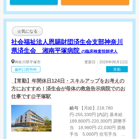
気になる
社会福祉法人恩賜財団済生会支部神奈川
県済生会 湘南平塚病院
の臨床検査技師求人
神奈川県
平塚市
更新日：2026年06月12日
歯科口腔外科
常勤
【常勤】年間休日124日・スキルアップをお考えの
方におすすめ！済生会が母体の救急告示病院でのお
仕事です@平塚駅
給与
【月給】218,780
円-255,330円 [内訳] 基本給
189,800円-220,300円 調整手
当 18,980円-22,030円 資格
手当 5,000円 住宅手当