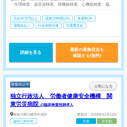
手当] 夜勤手当:8,000円/回 住
・生理検査：超音波検査、肺機能検査、心機能検査、脳波、心電図、
宅手当:30,000円（賃料50%
・超音波検査：腹部250件/月、心臓100件/月、乳腺30件/月、甲状
・検体検査：生化学、免疫、血液、一般検査、輸血、PCR、採血
支給 上限30,000円） 非常
月給30万円以上
残業10時間以内
車通勤OK
・病理検査
勤 【時給】※ご経験によって
・内視鏡検査
退職金あり
社会保険完備
交通費支給
変動
最新の募集状況を
詳細を見る
確認する(無料)
募集休止中
気になる
独立行政法人 労働者健康安全機構 関
東労災病院
の臨床検査技師求人
神奈川県
川崎市中原区
更新日：2026年01月23日
歯科口腔外科
常勤
非常勤