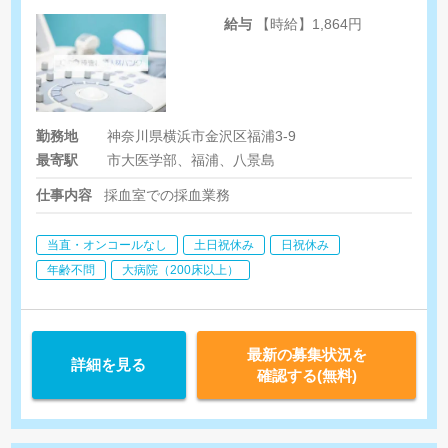
給与
【時給】1,864円
勤務地
神奈川県横浜市金沢区福浦3-9
最寄駅
市大医学部、福浦、八景島
仕事内容
採血室での採血業務
当直・オンコールなし
土日祝休み
日祝休み
年齢不問
大病院（200床以上）
最新の募集状況を
詳細を見る
確認する(無料)