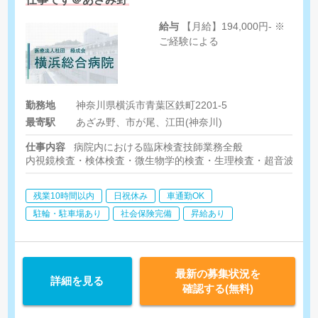
給与
【月給】194,000円- ※
ご経験による
勤務地
神奈川県横浜市青葉区鉄町2201-5
最寄駅
あざみ野、市が尾、江田(神奈川)
仕事内容
病院内における臨床検査技師業務全般
内視鏡検査・検体検査・微生物学的検査・生理検査・超音波検査
残業10時間以内
日祝休み
車通勤OK
駐輪・駐車場あり
社会保険完備
昇給あり
最新の募集状況を
詳細を見る
確認する(無料)