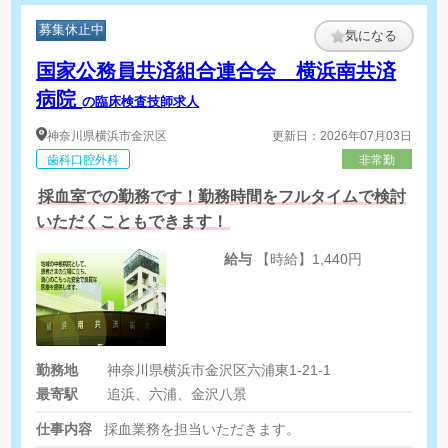
募集休止中
気になる
国家公務員共済組合連合会 横浜南共済
病院
の臨床検査技師求人
神奈川県
横浜市金沢区
更新日：2026年07月03日
歯科口腔外科
非常勤
採血室での勤務です！勤務時間をフルタイムで検討
いただくこともできます！
給与
【時給】1,440円
勤務地
神奈川県横浜市金沢区六浦東1-21-1
最寄駅
追浜、六浦、金沢八景
仕事内容
採血業務を担当いただきます。