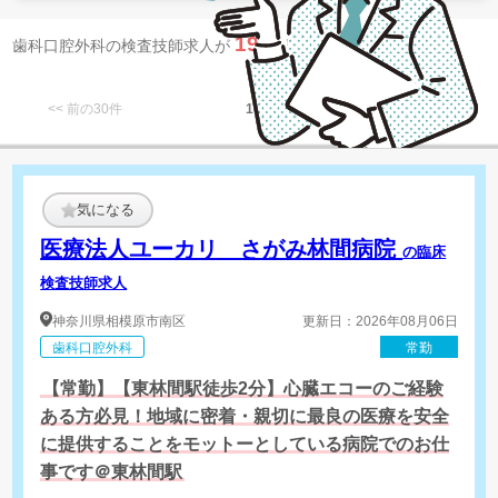
19
歯科口腔外科の検査技師求人が
件 見つかりました。
<< 前の30件
1
次の30件 >>
気になる
医療法人ユーカリ さがみ林間病院
の臨床
検査技師求人
神奈川県
相模原市南区
更新日：2026年08月06日
歯科口腔外科
常勤
【常勤】【東林間駅徒歩2分】心臓エコーのご経験
ある方必見！地域に密着・親切に最良の医療を安全
に提供することをモットーとしている病院でのお仕
事です＠東林間駅