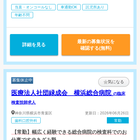
当直・オンコールなし
車通勤OK
託児所あり
年齢不問
最新の募集状況を
詳細を見る
確認する(無料)
募集休止中
気になる
医療法人社団緑成会 横浜総合病院
の臨床
検査技師求人
神奈川県
横浜市青葉区
更新日：2026年06月26日
歯科口腔外科
常勤
【常勤】幅広く経験できる総合病院の検査科でのお
仕事です＠あざみ野