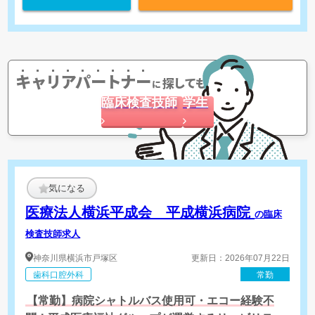
キャリアパートナー
探してもらう
に
臨床検査技師
学生
気になる
医療法人横浜平成会 平成横浜病院
の臨床
検査技師求人
神奈川県
横浜市戸塚区
更新日：2026年07月22日
歯科口腔外科
常勤
【常勤】病院シャトルバス使用可・エコー経験不