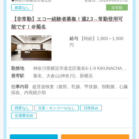
神奈川県
横浜市港北区
更新日：2026年04月17日
残業なし
非常勤
【非常勤】エコー経験者募集！週2,3→常勤登用可
能です！＠菊名
給与
【時給】1,800～1,900
円
勤務地
神奈川県横浜市港北区菊名6-1-9 KIKUNACHAPTER.1 2F
最寄駅
菊名、大倉山(神奈川)、新横浜
仕事内容
超音波検査（腹部、乳腺、甲状腺、頸動脈、心臓、下
採血、内視鏡介助
残業なし
当直・オンコールなし
日祝休み
交通費支給