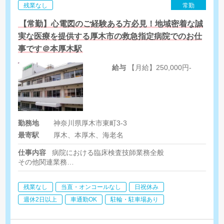
残業なし
常勤
【常勤】心電図のご経験ある方必見！地域密着な誠
実な医療を提供する厚木市の救急指定病院でのお仕
事です＠本厚木駅
給与
【月給】250,000円-
勤務地
神奈川県厚木市東町3-3
最寄駅
厚木、本厚木、海老名
仕事内容
病院における臨床検査技師業務全般
その他関連業務
生理検査（心電図、肺機能、ABIなど）
残業なし
当直・オンコールなし
日祝休み
エコー（腹部）
検体は外注（血算、血ガスのみ対応有り）
週休2日以上
車通勤OK
駐輪・駐車場あり
※採血は看護師対応です