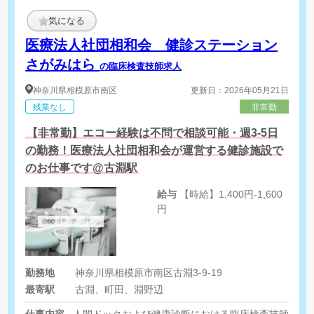
気になる
医療法人社団相和会 健診ステーション
さがみはら
の臨床検査技師求人
神奈川県
相模原市南区
更新日：2026年05月21日
残業なし
非常勤
【非常勤】エコー経験は不問で相談可能・週3-5日
の勤務！医療法人社団相和会が運営する健診施設で
のお仕事です@古淵駅
給与
【時給】1,400円-1,600
円
勤務地
神奈川県相模原市南区古淵3-9-19
最寄駅
古淵、町田、淵野辺
仕事内容
人間ドックおよび健康診断における臨床検査技師業務