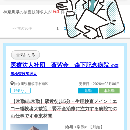
64
神奈川県
の検査技師求人が
件 見つかりました
<< 前の30件
1
2
3
次へ >>
気になる
医療法人社団 蒼紫会 森下記念病院
の臨
床検査技師求人
神奈川県
相模原市南区
更新日：2026年08月06日
残業なし
常勤
非常勤
【常勤/非常勤】駅近徒歩5分・生理検査メイン！エ
コー経験者大歓迎！腎不全治療に注力する病院での
お仕事です＠東林間
給与
<常勤> 【月給】