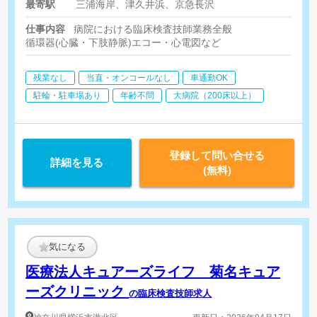
最寄駅
三浦海岸、津久井浜、京急長沢
仕事内容
病院における臨床検査技師業務全般
循環器(心臓・下肢静脈)エコー・心電図など
残業なし
当直・オンコールなし
車通勤OK
駐輪・駐車場あり
年齢不問
大病院（200床以上）
登録して問い合せる
詳細を見る
(無料)
気になる
医療法人キュアーズライフ 菊名キュア
ーズクリニック
の臨床検査技師求人