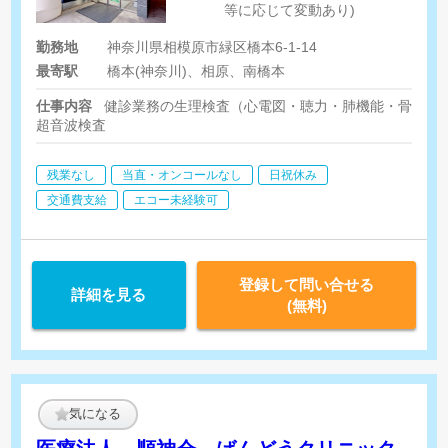
等に応じて変動あり)
勤務地
神奈川県相模原市緑区橋本6-1-14
最寄駅
橋本(神奈川)、相原、南橋本
仕事内容
健診業務の生理検査（心電図・聴力・肺機能・骨密度検
超音波検査
残業なし
当直・オンコールなし
日祝休み
交通費支給
エコー未経験可
登録して問い合せる
詳細を見る
(無料)
気になる