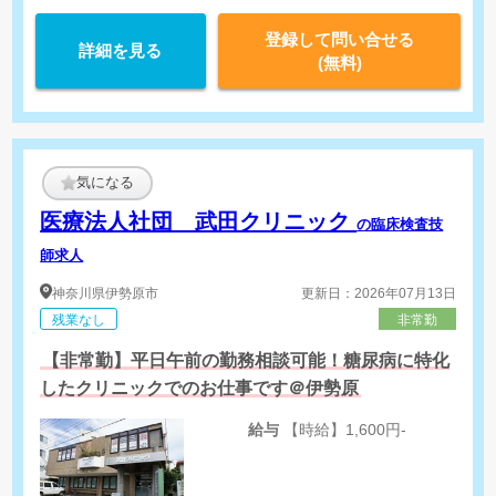
登録して問い合せる
詳細を見る
(無料)
気になる
医療法人社団 武田クリニック
の臨床検査技
師求人
神奈川県
伊勢原市
更新日：2026年07月13日
残業なし
非常勤
【非常勤】平日午前の勤務相談可能！糖尿病に特化
したクリニックでのお仕事です＠伊勢原
給与
【時給】1,600円-