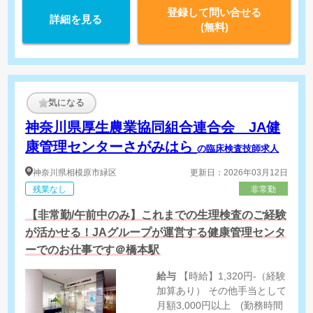
登録して問い合せる
詳細を見る
(無料)
気になる
神奈川県厚生農業協同組合連合会 JA健
康管理センターさがみはら
の臨床検査技師求人
神奈川県
相模原市緑区
更新日：2026年03月12日
残業なし
非常勤
【非常勤/午前中のみ】これまでの生理検査のご経験
が活かせる！JAグループが運営する健康管理センタ
ーでのお仕事です＠橋本駅
給与
【時給】1,320円-（経験
加算あり） その他手当として
月額3,000円以上 (勤務時間