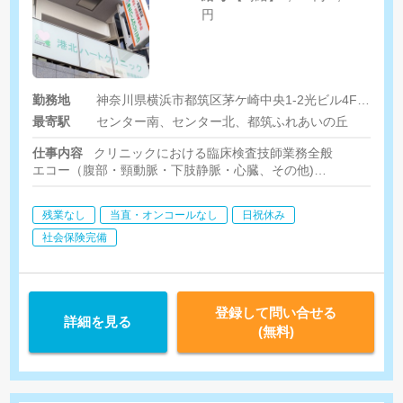
円
勤務地
神奈川県横浜市都筑区茅ケ崎中央1-2光ビル4F クリニックステーションセンター南
最寄駅
センター南、センター北、都筑ふれあいの丘
仕事内容
クリニックにおける臨床検査技師業務全般
エコー（腹部・頸動脈・下肢静脈・心臓、その他)
心臓必須
残業なし
当直・オンコールなし
日祝休み
社会保険完備
登録して問い合せる
詳細を見る
(無料)