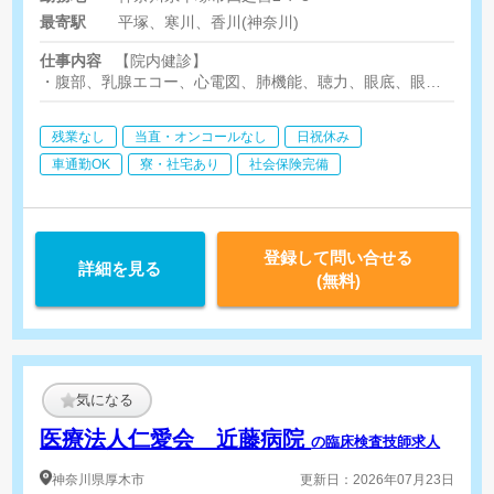
勤＞ ・巡回健診（心電図検
最寄駅
平塚、寒川、香川(神奈川)
査） 【時給】1,700円 [その
他手当] 外勤手当 300円 早
仕事内容
【院内健診】
出手当（朝7時前からの勤務
・腹部、乳腺エコー、心電図、肺機能、聴力、眼底、眼圧、血圧
時） 食事補助 350円/回（1
【巡回健診】
日勤務時） ・院内健診（腹
残業なし
当直・オンコールなし
日祝休み
・心電図、聴力検査補助、眼底検査
部・乳腺エコー） 【時給】
※眼底検査に関しては不可でも構いません。
車通勤OK
寮・社宅あり
社会保険完備
3,000円
登録して問い合せる
詳細を見る
(無料)
気になる
医療法人仁愛会 近藤病院
の臨床検査技師求人
神奈川県
厚木市
更新日：2026年07月23日