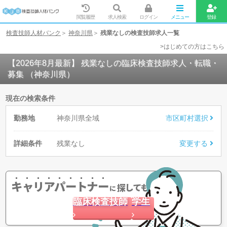
閲覧履歴
求人検索
ログイン
メニュー
登録
検査技師人材バンク
神奈川県
残業なしの検査技師求人一覧
>はじめての方はこちら
【2026年8月最新】 残業なしの臨床検査技師求人・転職・
募集 （神奈川県）
現在の検索条件
勤務地
神奈川県全域
市区町村選択
詳細条件
残業なし
変更する
キャリアパートナー
探してもらう
に
臨床検査技師
学生