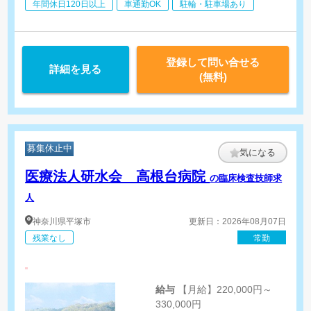
年間休日120日以上
車通勤OK
駐輪・駐車場あり
登録して問い合せる
詳細を見る
(無料)
募集休止中
気になる
医療法人研水会 高根台病院
の臨床検査技師求
人
神奈川県
平塚市
更新日：2026年08月07日
残業なし
常勤
給与
【月給】220,000円～
330,000円