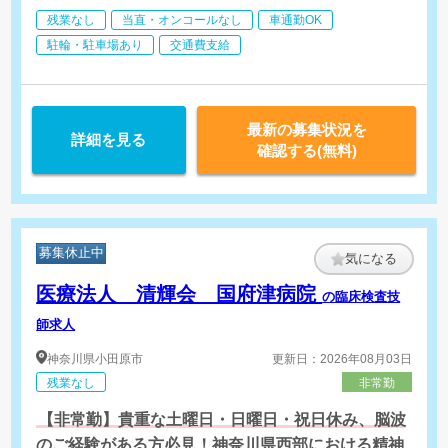
残業なし
当直・オンコールなし
車通勤OK
駐輪・駐車場あり
交通費支給
最新の募集状況を
詳細を見る
確認する(無料)
募集休止中
気になる
医療法人 清輝会 国府津病院
の臨床検査技
師求人
神奈川県
小田原市
更新日：2026年08月03日
残業なし
非常勤
【非常勤】貴重な土曜日・日曜日・祝日休み、脳波
のご経験がある方必見！神奈川県西部における精神