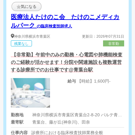
気になる
医療法人たけのこ会 たけのこメディカ
ルパーク
の臨床検査技師求人
神奈川県
横浜市青葉区
更新日：2026年07月31日
残業なし
非常勤
【非常勤】午前中のみの勤務・心電図や肺機能検査
のご経験が活かせます！分院や関連施設も複数運営
する診療所でのお仕事です@青葉台駅
給与
【時給】1,600円-
勤務地
神奈川県横浜市青葉区青葉台2-8-20 パルテ青葉台2階
最寄駅
青葉台、藤が丘(神奈川)、田奈
仕事内容
診療所における臨床検査技師業務全般