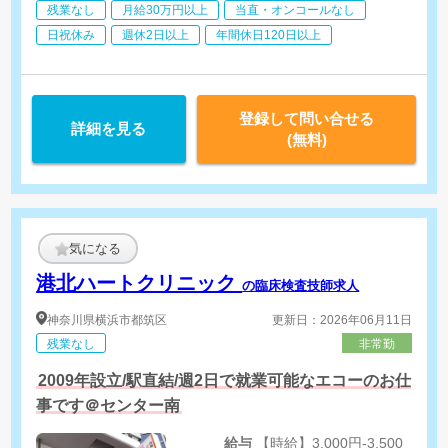
残業なし
月給30万円以上
当直・オンコールなし
日祝休み
週休2日以上
年間休日120日以上
登録して問い合せる
詳細を見る
(無料)
気になる
港北ハートクリニック
の臨床検査技師求人
神奈川県
横浜市都筑区
更新日：2026年06月11日
残業なし
非常勤
2009年設立/駅直結/週2日で就業可能なエコーのお仕
事です＠センター南
給与
【時給】3,000円-3,500