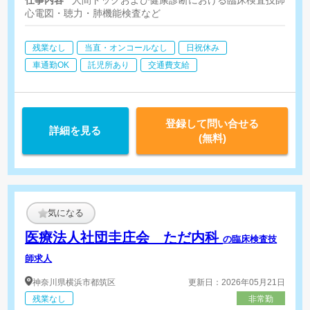
心電図・聴力・肺機能検査など
残業なし
当直・オンコールなし
日祝休み
車通勤OK
託児所あり
交通費支給
登録して問い合せる
詳細を見る
(無料)
気になる
医療法人社団圭庄会 ただ内科
の臨床検査技
師求人
神奈川県
横浜市都筑区
更新日：2026年05月21日
残業なし
非常勤