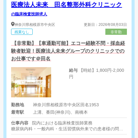
医療法人未来 田名整形外科クリニック
の臨床検査技師求人
神奈川県
相模原市中央区
更新日：2026年08月03日
残業なし
非常勤
【非常勤】【車通勤可能】エコー経験不問・採血経
験者歓迎！医療法人未来グループのクリニックでの
お仕事です＠田名
給与
【時給】1,800円-2,000
円
勤務地
神奈川県相模原市中央区田名1953
最寄駅
上溝、番田(神奈川)、南橋本
仕事内容
院内における臨床検査技師業務
糖尿病内科・一般内科・生活習慣病外来での患者様の問診や採血
医師の指示により、患者様への看護や診療補助を行っていただき