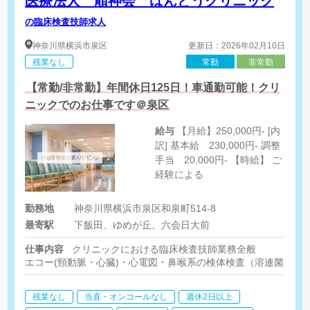
医療法人 順神会 ばんどうクリニック
の臨床検査技師求人
神奈川県
横浜市泉区
更新日：2026年02月10日
残業なし
常勤
非常勤
【常勤/非常勤】年間休日125日！車通勤可能！クリ
ニックでのお仕事です＠泉区
給与
【月給】250,000円- [内
訳] 基本給 230,000円- 調整
手当 20,000円- 【時給】 ご
経験による
勤務地
神奈川県横浜市泉区和泉町514-8
最寄駅
下飯田、ゆめが丘、六会日大前
仕事内容
クリニックにおける臨床検査技師業務全般
エコー(頸動脈・心臓)・心電図・鼻喉系の検体検査（溶連菌・イン
残業なし
当直・オンコールなし
週休2日以上