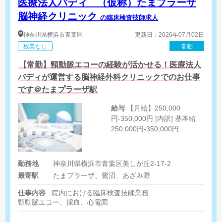
医療法人バディ （仮称）たまプラーザ
脳神経クリニック
の臨床検査技師求人
神奈川県
横浜市青葉区
更新日：2026年07月02日
残業なし
常勤
【常勤】頸動脈エコーの経験が活かせる！医療法人
バディが運営する脳神経外科クリニックでのお仕事
です＠たまプラーザ駅
給与
【月給】250,000
円-350,000円 [内訳] 基本給
250,000円-350,000円
勤務地
神奈川県横浜市青葉区美しが丘2-17-2
最寄駅
たまプラーザ、鷺沼、あざみ野
仕事内容
院内における臨床検査技師業務
頸動脈エコー、採血、心電図