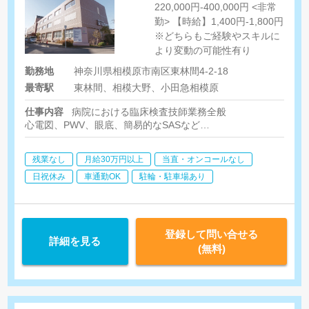
220,000円-400,000円 <非常
勤> 【時給】1,400円‐1,800円
※どちらもご経験やスキルに
より変動の可能性有り
勤務地
神奈川県相模原市南区東林間4-2-18
最寄駅
東林間、相模大野、小田急相模原
仕事内容
病院における臨床検査技師業務全般
心電図、PWV、眼底、簡易的なSASなど
超音波検査（腹部・心臓・シャント・乳腺）
残業なし
月給30万円以上
当直・オンコールなし
日祝休み
車通勤OK
駐輪・駐車場あり
登録して問い合せる
詳細を見る
(無料)