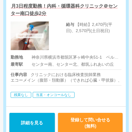
月3日程度勤務！内科・循環器科クリニック＠セン
ター南口徒歩2分
給与
【時給】2,470円(平
日)、2,570円(土日祝日)
勤務地
神奈川県横浜市都筑区茅ヶ崎中央51-1 ベルヴィル茅ヶ崎4F
最寄駅
センター南、センター北、都筑ふれあいの丘
仕事内容
クリニックにおける臨床検査技師業務
エコーメイン（腹部・頚動脈）（できれば心臓・甲状腺）、採血
残業なし
当直・オンコールなし
登録して問い合せる
詳細を見る
(無料)