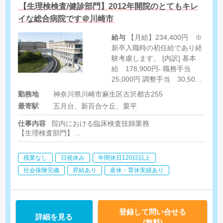
【生理検検査/健診部門】2012年開院のとてもキレ
イな総合病院です＠川崎市
給与
【月給】234,400円 ※
新卒入職時の初任給であり経
験考慮します。 [内訳] 基本
給 178,900円- 職務手当
25,000円 調整手当 30,500
円 [その他手当] 住宅手当 上
勤務地
神奈川県川崎市麻生区古沢都古255
限21,000円/月) 家族手当 等
最寄駅
五月台、新百合ケ丘、栗平
(病院規定による) 通勤費 上
限 50,000円/月（最短の経路
仕事内容
院内における臨床検査技師業務
で通勤距離が2Km以上の者に
【生理検査部門】
支給） ※なお、新百合ヶ丘駅
生理検査業務全般 採血、肺機能検査、ABI、トレッドミル、脳
内視鏡にまつわる検査各種など
から当院区間の小田急バスの
残業なし
日祝休み
年間休日120日以上
運賃は対象外です。
【健診部門】
社会保険完備
昇給あり
産休・育休実績あり
腹部・乳腺エコー、心電図、スパイロ等の生理機能検査
※採血は看護師対応
登録して問い合せる
詳細を見る
(無料)