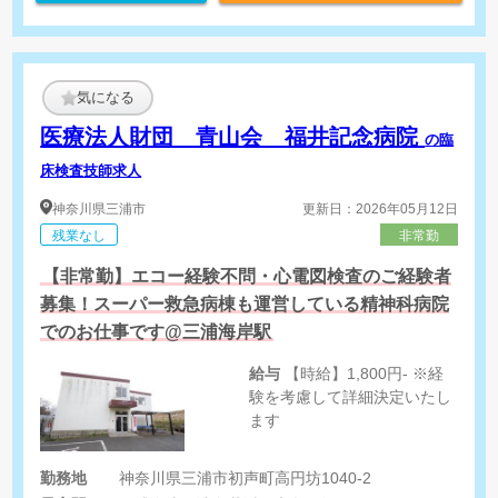
気になる
医療法人財団 青山会 福井記念病院
の臨
床検査技師求人
神奈川県
三浦市
更新日：2026年05月12日
残業なし
非常勤
【非常勤】エコー経験不問・心電図検査のご経験者
募集！スーパー救急病棟も運営している精神科病院
でのお仕事です@三浦海岸駅
給与
【時給】1,800円- ※経
験を考慮して詳細決定いたし
ます
勤務地
神奈川県三浦市初声町高円坊1040-2