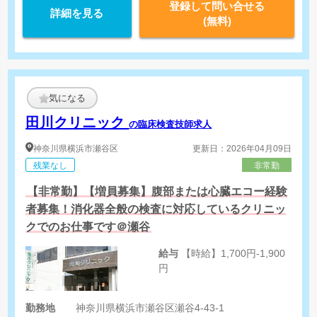
登録して問い合せる
詳細を見る
(無料)
気になる
田川クリニック
の臨床検査技師求人
神奈川県
横浜市瀬谷区
更新日：2026年04月09日
残業なし
非常勤
【非常勤】【増員募集】腹部または心臓エコー経験
者募集！消化器全般の検査に対応しているクリニッ
クでのお仕事です＠瀬谷
給与
【時給】1,700円-1,900
円
勤務地
神奈川県横浜市瀬谷区瀬谷4-43-1