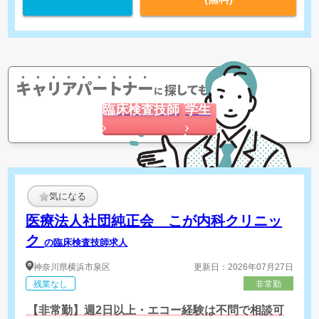
キャリアパートナー
探してもらう
に
臨床検査技師
学生
気になる
医療法人社団純正会 こが内科クリニッ
ク
の臨床検査技師求人
神奈川県
横浜市泉区
更新日：2026年07月27日
残業なし
非常勤
【非常勤】週2日以上・エコー経験は不問で相談可