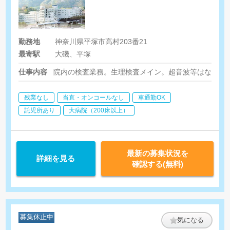
勤務地
神奈川県平塚市高村203番21
最寄駅
大磯、平塚
仕事内容
院内の検査業務。生理検査メイン。超音波等はなし。
残業なし
当直・オンコールなし
車通勤OK
託児所あり
大病院（200床以上）
最新の募集状況を
詳細を見る
確認する(無料)
募集休止中
気になる