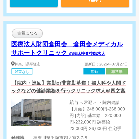
気になる
医療法人財団倉田会 倉田会メディカル
サポートクリニック
の臨床検査技師求人
神奈川県
平塚市
更新日：2026年07月27日
残業なし
常勤
非常勤
【院内・巡回】常勤or非常勤募集！婦人科や人間ド
ックなどの健診業務を行うクリニック求人＠四之宮
給与
＜常勤＞ ・院内健診
【月給】248,000円-268,000
円 [内訳] 基本給 220,000
円-232,000円 調整給
23,000円-26,000円 住宅手
当 5,000円-10,000円 ＜非常
勤務地
神奈川県平塚市四之宮2-7-8