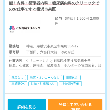
能！内科・循環器内科・糖尿病内科のクリニックで
のお仕事です@横浜市泉区
給与
【時給】1,800円-2,000
円
勤務地
神奈川県横浜市泉区和泉町334-12
最寄駅
下飯田、六会日大前、ゆめが丘
仕事内容
クリニックにおける臨床検査技師業務全般
採血、心電図、尿検査、脈波検査、ホルター心電図装着、診療補
残業なし
当直・オンコールなし
日祝休み
車通勤OK
駐輪・駐車場あり
社会保険完備
登録して問い合せる
詳細を見る
(無料)