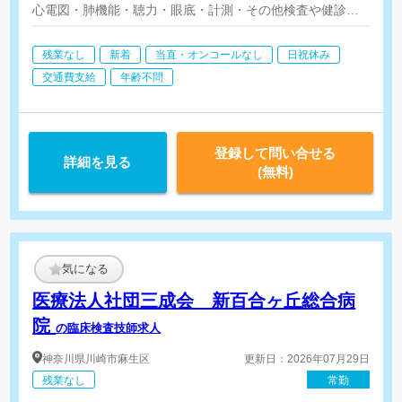
心電図・肺機能・聴力・眼底・計測・その他検査や健診に付随す
掃除・片付けなど院内環境の整備
残業なし
新着
当直・オンコールなし
日祝休み
交通費支給
年齢不問
登録して問い合せる
詳細を見る
(無料)
気になる
医療法人社団三成会 新百合ヶ丘総合病
院
の臨床検査技師求人
神奈川県
川崎市麻生区
更新日：2026年07月29日
残業なし
常勤