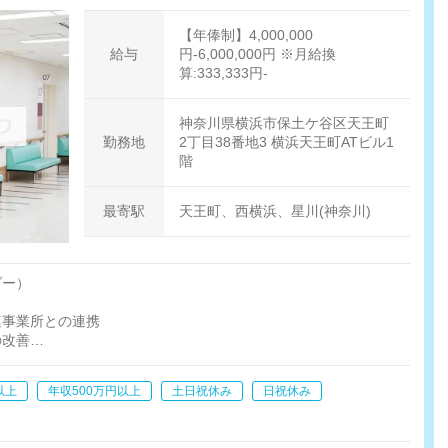
【年俸制】4,000,000
給与
円-6,000,000円 ※月給換
算:333,333円-
神奈川県横浜市保土ケ谷区天王町
勤務地
2丁目38番地3 横浜天王町ATビル1
階
最寄駅
天王町、西横浜、星川(神奈川)
ダー）
連事業所との連携
の改善
療患者様の獲得、新規訪問診療先)
以上
年収500万円以上
土日祝休み
日祝休み