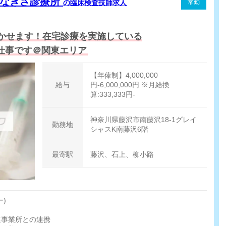
南なぎさ診療所
の臨床検査技師求人
常勤
かせます！在宅診療を実施している
仕事です＠関東エリア
【年俸制】4,000,000
給与
円-6,000,000円 ※月給換
算:333,333円-
神奈川県藤沢市南藤沢18-1グレイ
勤務地
シャスK南藤沢6階
最寄駅
藤沢、石上、柳小路
)
連事業所との連携