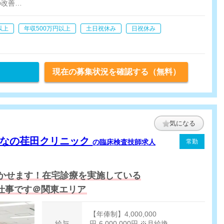
の改善
療患者様の獲得、新規訪問診療先)
以上
年収500万円以上
土日祝休み
日祝休み
現在の募集状況を確認する（無料）
気になる
んなの荏田クリニック
の臨床検査技師求人
常勤
かせます！在宅診療を実施している
仕事です＠関東エリア
【年俸制】4,000,000
給与
円-6,000,000円 ※月給換