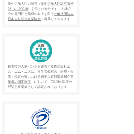
厚生労働大臣の認可（
厚生労働大臣許可番号
13-ユ-190019
）を受けた会社です。人材紹
介の専門性と倫理の向上を図る
一般社団法人
日本人材紹介事業協会
に所属しております。
検査技師人材バンクを運営する
株式会社エ
ス・エム・エス
は、厚生労働省の「
医療・介
護・保育分野における適正な有料職業紹介事
業者の認定制度
」において、第1回の医療分
野認定事業者として認定されております。