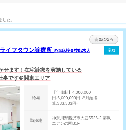
ました。
気になる
南ライフタウン診療所
の臨床検査技師求人
常勤
かせます！在宅診療を実施している
仕事です＠関東エリア
【年俸制】4,000,000
給与
円-6,000,000円 ※月給換
算:333,333円-
神奈川県藤沢市大庭5526-2 藤沢
勤務地
エデンの園B1F