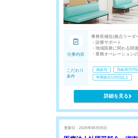
事務長補佐(拠点リーダー
・診療サポート
・地域医療に関わる関
・業務オペレーション
仕事内容
・相談員業務
・集患営業(新規訪問診
高給与
月給30万円
こだわり
・拠点マネジメント
条件
年間休日120日以上
詳細を見る
更新日：2026年08月05日