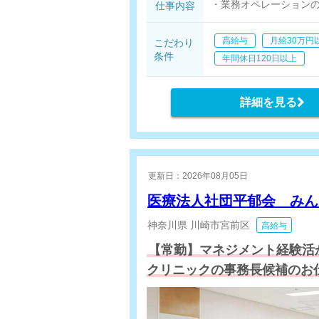
・業務オペレーション
仕事内容
・相談員業務
・集患営業(新規訪問診
高給与
月給30万円
こだわり
・拠点マネジメント
条件
年間休日120日以上
詳細を見る
更新日：2026年08月05日
医療法人社団平郁会 み
神奈川県
川崎市宮前区
高給与
【常勤】マネジメント経験活
クリニックの事務長候補のお