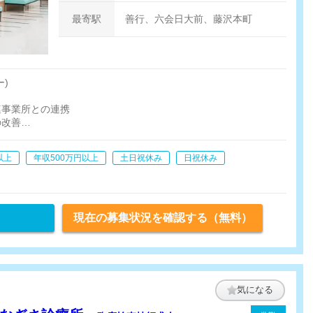
最寄駅
善行、六会日大前、藤沢本町
)
連事業所との連携
の改善
療患者様の獲得、新規訪問診療先)
以上
年収500万円以上
土日祝休み
日祝休み
現在の募集状況を確認する（無料）
気になる