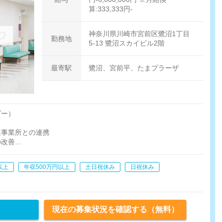
算:333,333円-
神奈川県川崎市宮前区鷺沼1丁目
勤務地
5-13 鷺沼スカイビル2階
最寄駅
鷺沼、宮前平、たまプラーザ
ダー）
連事業所との連携
の改善
療患者様の獲得、新規訪問診療先)
以上
年収500万円以上
土日祝休み
日祝休み
現在の募集状況を確認する（無料）