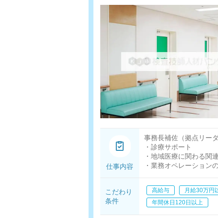
事務長補佐（拠点リー
・診療サポート
・地域医療に関わる関
・業務オペレーション
仕事内容
・相談員業務
・集患営業(新規訪問診
高給与
月給30万円
こだわり
・拠点マネジメント
条件
年間休日120日以上