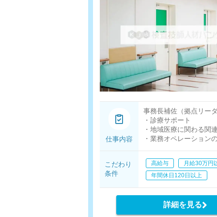
事務長補佐（拠点リー
・診療サポート
・地域医療に関わる関
・業務オペレーション
仕事内容
・相談員業務
・集患営業(新規訪問診
高給与
月給30万円
こだわり
・拠点マネジメント
条件
年間休日120日以上
詳細を見る