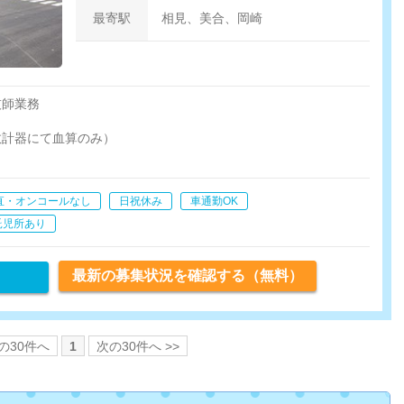
最寄駅
相見、美合、岡崎
技師業務
数計器にて血算のみ）
名-20名程）
外は外注
直・オンコールなし
日祝休み
車通勤OK
託児所あり
最新の募集状況を確認する（無料）
前の30件へ
1
次の30件へ >>