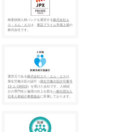
検査技師人材バンクを運営する
株式会社エ
ス・エム・エス
は、
東証プライム市場上場
の
株式会社です。
運営元である
株式会社エス・エム・エス
は、
厚生労働大臣の認可（
厚生労働大臣許可番号
13-ユ-190019
）を受けた会社です。人材紹
介の専門性と倫理の向上を図る
一般社団法人
日本人材紹介事業協会
に所属しております。