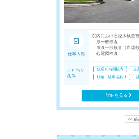
院内における臨床検査
・尿一般検査
・血液一般検査（血球
・心電図検査
仕事内容
・脳波検査（1ヶ月に15
※生化学は緊急検査以
残業10時間以内
当
こだわり
条件
駐輪・駐車場あり
詳細を見る
<< 