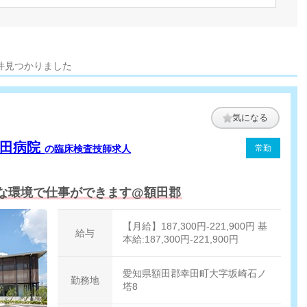
件見つかりました
気になる
岡田病院
の臨床検査技師求人
常勤
な環境で仕事ができます@額田郡
【月給】187,300円-221,900円 基
給与
本給:187,300円-221,900円
愛知県額田郡幸田町大字坂崎石ノ
勤務地
塔8