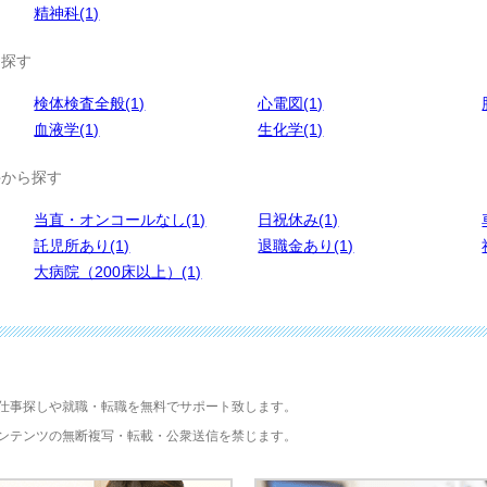
精神科(1)
ら探す
検体検査全般(1)
心電図(1)
血液学(1)
生化学(1)
件から探す
当直・オンコールなし(1)
日祝休み(1)
託児所あり(1)
退職金あり(1)
大病院（200床以上）(1)
仕事探しや就職・転職を無料でサポート致します。
ンテンツの無断複写・転載・公衆送信を禁じます。